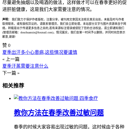
尽量避免抽烟以及喝酒的做法，这样做才可以在春季更好的促
进肝脏健康，这是我们大家需要注意的情况。
声明：
我们致力于保护作者版权，注重分享，被刊用文章因无法核实真实出处，未能及时与作者
取得联系，或有版权异议的，请联系管理员，我们会立即处理，本站部分文字与图片资源来自于网
络，转载是出于传递更多信息之目的,若有来源标注错误或侵犯了您的合法权益，请立即通知我们
(管理员邮箱：douchuanxin@foxmail.com)，情况属实，我们会第一时间予以删除，并同时向您表示
歉意,谢谢!
赞
0
夏季出汗多小心患病,这些情况要谨慎
« 上一篇
夏季汗蒸需要注意什么
下一篇 »
相关推荐
四季食疗
教你方法在春季改善过敏问题
春季的时候大家容易出现过敏的问题，这时候由于各种