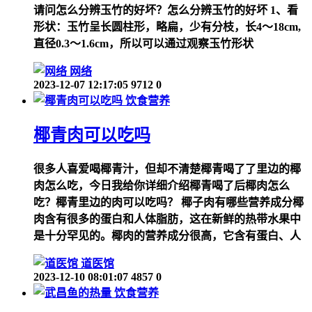
请问怎么分辨玉竹的好坏？怎么分辨玉竹的好坏 1、看
形状：玉竹呈长圆柱形，略扁，少有分枝，长4～18cm,
直径0.3～1.6cm，所以可以通过观察玉竹形状
网络
2023-12-07 12:17:05
9712
0
饮食营养
椰青肉可以吃吗
很多人喜爱喝椰青汁，但却不清楚椰青喝了了里边的椰
肉怎么吃，今日我给你详细介绍椰青喝了后椰肉怎么
吃？椰青里边的肉可以吃吗？ 椰子肉有哪些营养成分椰
肉含有很多的蛋白和人体脂肪，这在新鲜的热带水果中
是十分罕见的。椰肉的营养成分很高，它含有蛋白、人
道医馆
2023-12-10 08:01:07
4857
0
饮食营养