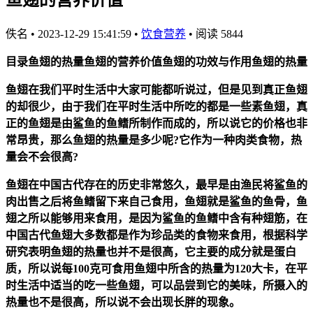
佚名
•
2023-12-29 15:41:59
•
饮食营养
•
阅读 5844
目录鱼翅的热量鱼翅的营养价值鱼翅的功效与作用鱼翅的热量
鱼翅在我们平时生活中大家可能都听说过，但是见到真正鱼翅
的却很少，由于我们在平时生活中所吃的都是一些素鱼翅，真
正的鱼翅是由鲨鱼的鱼鳍所制作而成的，所以说它的价格也非
常昂贵，那么鱼翅的热量是多少呢?它作为一种肉类食物，热
量会不会很高?
鱼翅在中国古代存在的历史非常悠久，最早是由渔民将鲨鱼的
肉出售之后将鱼鳍留下来自己食用，鱼翅就是鲨鱼的鱼骨，鱼
翅之所以能够用来食用，是因为鲨鱼的鱼鳍中含有种翅筋，在
中国古代鱼翅大多数都是作为珍品类的食物来食用，根据科学
研究表明鱼翅的热量也并不是很高，它主要的成分就是蛋白
质，所以说每100克可食用鱼翅中所含的热量为120大卡，在平
时生活中适当的吃一些鱼翅，可以品尝到它的美味，所摄入的
热量也不是很高，所以说不会出现长胖的现象。