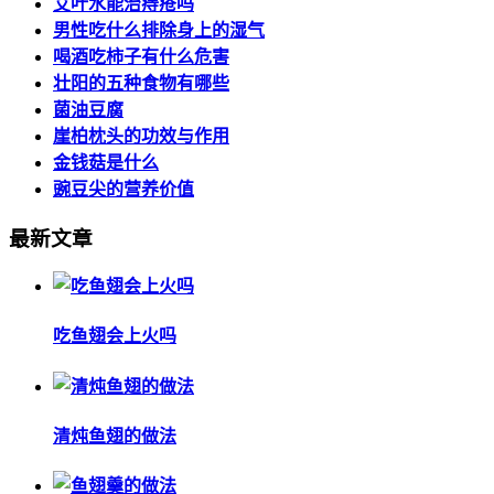
艾叶水能治痔疮吗
男性吃什么排除身上的湿气
喝酒吃柿子有什么危害
壮阳的五种食物有哪些
菌油豆腐
崖柏枕头的功效与作用
金钱菇是什么
豌豆尖的营养价值
最新文章
吃鱼翅会上火吗
清炖鱼翅的做法