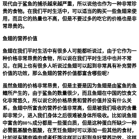
现代由于鲨鱼的捕杀越来越严重，所以说他也作为一种非常珍
贵的食物。在我们平时生活中，可以适当的购买一些鱼翅来使
用，而且它的热量也不高，但是不要过多的吃它的价格也是非
常昂贵的。
鱼翅的营养价值
鱼翅在我们平时生活中有很多人可能都听说过，由于它作为一
种价格非常昂贵的食物，所以说在我们平时生活中也并不常
见，在网上也有很多人听说过鱼翅可以起到非常具有补充营养
价值的功效，那么鱼翅的营养价值都富含哪些呢?
虽然鱼翅的价格非常昂贵，但是主要是因为鱼翅是由鲨鱼的鱼
鳍所产生的，由于鲨鱼的数量很少，而且鱼翅在中国的饮食文
化非常悠久，所以说它的价格昂贵和营养价值并没有什么关
系，鱼翅中所富含的营养价值非常高，但是被我们吸收的含量
却非常少，进入我们身体之后很难被身体所吸收。比如说鱼翅
中富含的80%成分都是一些蛋白质，但是这种蛋白所缺少一种
必需氨基酸色氨酸，在烹饪鱼翅时可以添加一些其他的食材，
比如说有猪肉鸡肉或者虾等这样可以起到良好营养功效，这样