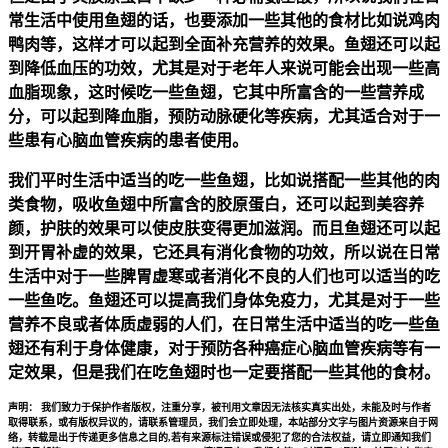
常生活中使用鱼翅的话，也要添加一些其他的食材比如说鸡肉
鸭肉等，这样才可以起到全面补充营养的效果。鱼翅还可以起
到降低血压的功效，尤其是对于老年人来说可能会出现一些高
血脂现象，这时候吃一些鱼翅，它其中所富含的一些营养成
分，可以起到降血脂，预防动脉硬化等疾病，尤其适合对于一
些患有心脑血管疾病的患者使用。
我们平时生活中适当的吃一些鱼翅，比如说搭配一些其他的肉
类食物，吸收鱼翅中所富含的胶原蛋白，还可以起到美容养
颜，护肤的效果可以使皮肤变得更加滋润。而且鱼翅还可以起
到开胃补虚的效果，它还具有消化食物的功效，所以说在日常
生活中对于一些脾胃虚寒或者消化不良的人们也可以适当的吃
一些鱼吃。鱼翅还可以提高我们身体免疫力，尤其是对于一些
营养不良或者体质虚弱的人们，在日常生活中适当的吃一些鱼
翅还有利于身体健康，对于预防各种癌症心脑血管疾病等有一
定效果，但是我们在吃鱼翅时也一定要搭配一些其他的食材。
声明：
我们致力于保护作者版权，注重分享，被刊用文章因无法核实真实出处，未能及时与作者
取得联系，或有版权异议的，请联系管理员，我们会立即处理，本站部分文字与图片资源来自于网
络，转载是出于传递更多信息之目的,若有来源标注错误或侵犯了您的合法权益，请立即通知我们