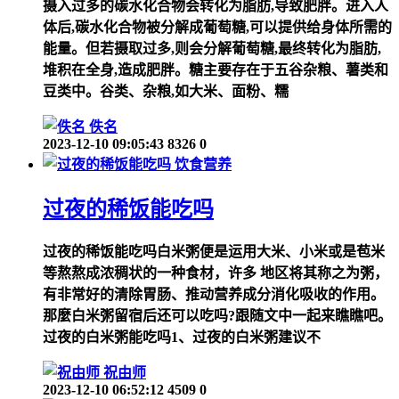
摄入过多的碳水化合物会转化为脂肪,导致肥胖。进入人
体后,碳水化合物被分解成葡萄糖,可以提供给身体所需的
能量。但若摄取过多,则会分解葡萄糖,最终转化为脂肪,
堆积在全身,造成肥胖。糖主要存在于五谷杂粮、薯类和
豆类中。谷类、杂粮,如大米、面粉、糯
佚名
2023-12-10 09:05:43
8326
0
饮食营养
过夜的稀饭能吃吗
过夜的稀饭能吃吗白米粥便是运用大米、小米或是苞米
等熬熬成浓稠状的一种食材，许多 地区将其称之为粥，
有非常好的清除胃肠、推动营养成分消化吸收的作用。
那麼白米粥留宿后还可以吃吗?跟随文中一起来瞧瞧吧。
过夜的白米粥能吃吗1、过夜的白米粥建议不
祝由师
2023-12-10 06:52:12
4509
0