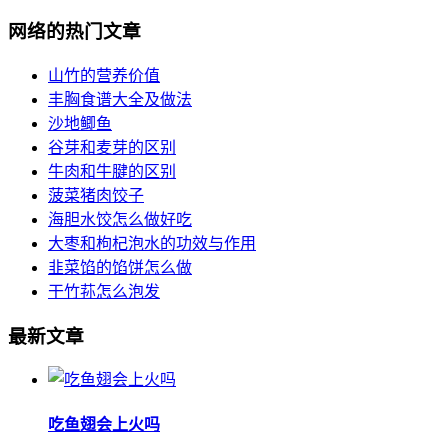
网络的热门文章
山竹的营养价值
丰胸食谱大全及做法
沙地鲫鱼
谷芽和麦芽的区别
牛肉和牛腱的区别
菠菜猪肉饺子
海胆水饺怎么做好吃
大枣和枸杞泡水的功效与作用
韭菜馅的馅饼怎么做
干竹荪怎么泡发
最新文章
吃鱼翅会上火吗