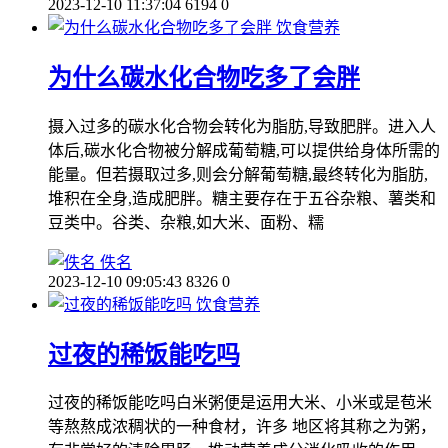
2023-12-10 11:37:04
6194
0
饮食营养
为什么碳水化合物吃多了会胖
摄入过多的碳水化合物会转化为脂肪,导致肥胖。进入人
体后,碳水化合物被分解成葡萄糖,可以提供给身体所需的
能量。但若摄取过多,则会分解葡萄糖,最终转化为脂肪,
堆积在全身,造成肥胖。糖主要存在于五谷杂粮、薯类和
豆类中。谷类、杂粮,如大米、面粉、糯
佚名
2023-12-10 09:05:43
8326
0
饮食营养
过夜的稀饭能吃吗
过夜的稀饭能吃吗白米粥便是运用大米、小米或是苞米
等熬熬成浓稠状的一种食材，许多 地区将其称之为粥，