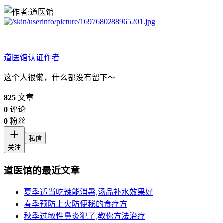
道医馆
认证作者
这个人很懒，什么都没有留下～
825
文章
0
评论
0
粉丝
私信
关注
道医馆的最近文章
夏季适当吃辣能消暑,汤品补水效果好
春季预防上火防便秘的食疗方
秋季过敏性鼻炎犯了,教你方法治疗