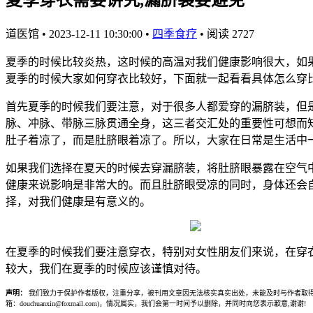
道医馆
•
2023-12-11 10:30:00
•
四季食疗
•
阅读 2727
夏季的时候比较炎热，这时候的高温对我们健康影响很大，如
夏季的时候大家如何穿衣比较好，下面就一起看看具体怎么穿
首先夏季的时候我们要注意，对于很多人都爱穿的漏脐装，但
脉、冲脉、带脉三脉贯通全身，这三者交汇处的重要性可想而
肚子着凉了，而是肚脐眼着凉了。所以，大家在日常是生活中
如果我们选择在夏天的时候去穿漏脐装，将肚脐眼暴露在空气
健康来说影响是非常大的。而且肚脐眼受凉的同时，身体还会
择，对我们健康是有意义的。
在夏季的时候我们要注意穿衣，特别对女性朋友们来说，在穿
较大，我们在夏季的时候应该谨慎对待。
声明：
我们致力于保护作者版权，注重分享，被刊用文章因无法核实真实出处，未能及时与作者取得
箱：douchuanxin@foxmail.com)，情况属实，我们会第一时间予以删除，并同时向您表示歉意,谢谢!