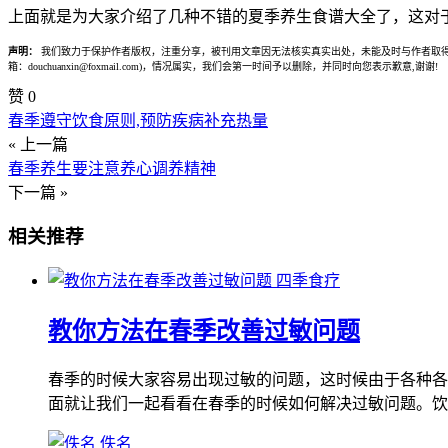
上面就是为大家介绍了几种不错的夏季养生食谱大全了，这对
声明：
我们致力于保护作者版权，注重分享，被刊用文章因无法核实真实出处，未能及时与作者取得
箱：douchuanxin@foxmail.com)，情况属实，我们会第一时间予以删除，并同时向您表示歉意,谢谢!
赞
0
春季遵守饮食原则,预防疾病补充热量
« 上一篇
春季养生要注意养心调养精神
下一篇 »
相关推荐
四季食疗
教你方法在春季改善过敏问题
春季的时候大家容易出现过敏的问题，这时候由于各种各
面就让我们一起看看在春季的时候如何解决过敏问题。饮
佚名