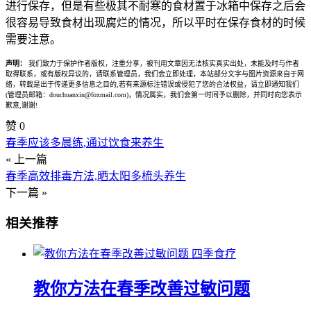
进行保存，但是有些极其不耐寒的食材置于冰箱中保存之后会
很容易导致食材出现腐烂的情况，所以平时在保存食材的时候
需要注意。
声明：
我们致力于保护作者版权，注重分享，被刊用文章因无法核实真实出处，未能及时与作者
取得联系，或有版权异议的，请联系管理员，我们会立即处理，本站部分文字与图片资源来自于网
络，转载是出于传递更多信息之目的,若有来源标注错误或侵犯了您的合法权益，请立即通知我们
(管理员邮箱：douchuanxin@foxmail.com)，情况属实，我们会第一时间予以删除，并同时向您表示
歉意,谢谢!
赞
0
春季应该多晨练,通过饮食来养生
« 上一篇
春季高效排毒方法,晒太阳多梳头养生
下一篇 »
相关推荐
四季食疗
教你方法在春季改善过敏问题