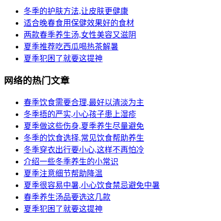
冬季的护肤方法,让皮肤更健康
适合晚春食用保健效果好的食材
两款春季养生汤,女性美容又滋阴
夏季推荐吃西瓜喝热茶解暑
夏季犯困了就要这提神
网络的热门文章
春季饮食需要合理,最好以清淡为主
冬季捂的严实,小心孩子患上湿疹
夏季做这些伤身,夏季养生尽量避免
冬季的饮食选择,常见饮食帮助养生
冬季穿衣出行要小心,这样不再怕冷
介绍一些冬季养生的小常识
夏季注意细节帮助降温
夏季很容易中暑,小心饮食禁忌避免中暑
春季养生汤品要选这几款
夏季犯困了就要这提神