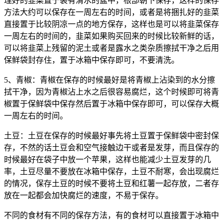
理好的韭菜置于装有清水的盆中，根部朝下保存，这样的保存
方法大约可以保存在一周左右的时间，或者是将捆扎好的韭菜
直接置于比较阴凉一点的地方保存，这样也是可以将韭菜保存
一周左右的时间的，韭菜如果购买回来的时候比较新鲜的话，
可以将韭菜上残留的泥土或者是露水之类杂质擦拭干净之后用
保鲜袋封存住，置于冰箱中保存即可，不要清洗。
5、青椒：青椒在保存的时候最好是将青椒上沾染到的水分擦
拭干净，因为青椒沾上水之后很容易腐烂，这个时候即可将青
椒置于保鲜袋中保存然后置于冰箱中保存即可，可以保存大概
一周左右的时间。
土豆：土豆在保存的时候最好事先将土豆置于保鲜袋中密封保
存，不然的话土豆会和空气接触边干或者是发芽，而且保存的
时候最好在袋子中放一个苹果，这样也能减少土豆发芽的几
率，土豆尽量不要放在冰箱中保存，土豆不耐寒，会出现腐烂
的情况，保存土豆的时候不要将土豆和红薯一起存放，二者存
放在一起都会加快腐烂的速度，不易于保存。
不同的食材有不同的保存方法，有的食材可以直接置于冰箱中