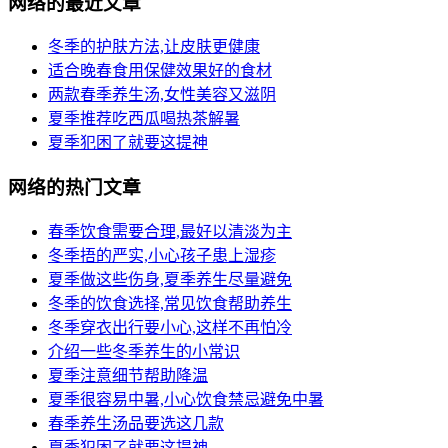
网络的最近文章
冬季的护肤方法,让皮肤更健康
适合晚春食用保健效果好的食材
两款春季养生汤,女性美容又滋阴
夏季推荐吃西瓜喝热茶解暑
夏季犯困了就要这提神
网络的热门文章
春季饮食需要合理,最好以清淡为主
冬季捂的严实,小心孩子患上湿疹
夏季做这些伤身,夏季养生尽量避免
冬季的饮食选择,常见饮食帮助养生
冬季穿衣出行要小心,这样不再怕冷
介绍一些冬季养生的小常识
夏季注意细节帮助降温
夏季很容易中暑,小心饮食禁忌避免中暑
春季养生汤品要选这几款
夏季犯困了就要这提神