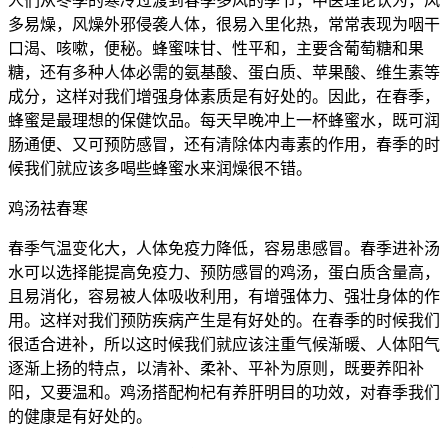
人们从冬季的寒冷过渡到春季多风的季节，中医理论认为，风
多易燥，风燥外邪侵袭人体，很易入里化热，常常表现为咽干
口渴、咳嗽，便秘。蜂蜜味甘、性平和，主要含葡萄糖和果
糖，还有多种人体必需的氨基酸、蛋白质、苹果酸、维生素等
成分，这样对我们增强身体素质是有好处的。因此，在春季，
蜂蜜是最理想的保健饮品。每天早晚冲上一杯蜂蜜水，既可润
肠通便、又可预防感冒，还有清除体内毒素的作用，春季的时
候我们就应该多喝些蜂蜜水来润燥很不错。
鸡汤祛春寒
春季气温变化大，人体免疫力降低，容易患感冒。春季进补汤
水可以选择能提高免疫力、预防感冒的鸡汤，蛋白质含量高，
且易消化，容易被人体吸收利用，有增强体力、强壮身体的作
用。这样对我们预防疾病产生是有好处的。在春季的时候我们
很适合进补，所以这时候我们就应该注重气候渐暖、人体阳气
逐渐上扬的特点，以清补、柔补、平补为原则，既要养阳补
阳，又要温和。鸡汤搭配枸杞有养肝明目的功效，对春季我们
的健康是有好处的。