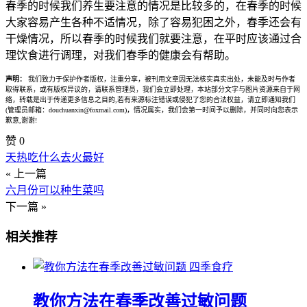
春季的时候我们养生要注意的情况是比较多的，在春季的时候
大家容易产生各种不适情况，除了容易犯困之外，春季还会有
干燥情况，所以春季的时候我们就要注意，在平时应该通过合
理饮食进行调理，对我们春季的健康会有帮助。
声明：
我们致力于保护作者版权，注重分享，被刊用文章因无法核实真实出处，未能及时与作者
取得联系，或有版权异议的，请联系管理员，我们会立即处理，本站部分文字与图片资源来自于网
络，转载是出于传递更多信息之目的,若有来源标注错误或侵犯了您的合法权益，请立即通知我们
(管理员邮箱：douchuanxin@foxmail.com)，情况属实，我们会第一时间予以删除，并同时向您表示
歉意,谢谢!
赞
0
天热吃什么去火最好
« 上一篇
六月份可以种生菜吗
下一篇 »
相关推荐
四季食疗
教你方法在春季改善过敏问题