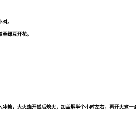
小时。
煮至绿豆开花。
入冰糖，大火烧开然后熄火，加盖焖半个小时左右，再开火煮一