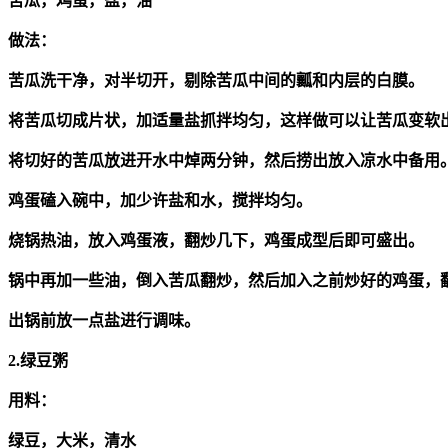
苦瓜，鸡蛋，盐，油
做法：
苦瓜洗干净，对半切开，剔除苦瓜中间的瓤和内层的白膜。
将苦瓜切成片状，加适量盐抓拌均匀，这样做可以让苦瓜变软
将切好的苦瓜放进开水中焯两分钟，然后捞出放入凉水中备用
鸡蛋磕入碗中，加少许盐和水，搅拌均匀。
烧锅热油，放入鸡蛋液，翻炒几下，鸡蛋成型后即可盛出。
锅中再加一些油，倒入苦瓜翻炒，然后加入之前炒好的鸡蛋，
出锅前放一点盐进行调味。
2.绿豆粥
用料：
绿豆，大米，清水