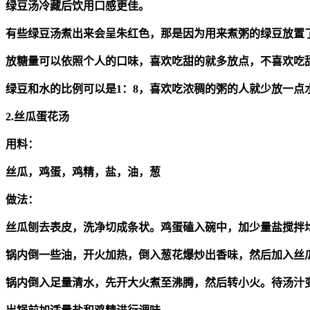
绿豆汤冷藏后饮用口感更佳。
有些绿豆汤煮出来会呈朱红色，那是因为用来煮粥的绿豆放置
放糖量可以依照个人的口味，喜欢吃甜的就多放点，不喜欢吃
绿豆和水的比例可以是1：8，喜欢吃浓稠的粥的人就少放一点
2.丝瓜蛋花汤
用料：
丝瓜，鸡蛋，鸡精，盐，油，葱
做法：
丝瓜刨去表皮，洗净切成条状。鸡蛋磕入碗中，加少量盐搅拌
锅内倒一些油，开火加热，倒入葱花爆炒出香味，然后加入丝
锅内倒入足量清水，先开大火煮至沸腾，然后转小火。待汤汁