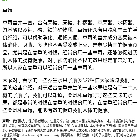
草莓
草莓营养丰富，含有果糖、蔗糖、柠檬酸、苹果酸、水杨酸、
氨基酸以及钙、磷、铁等矿物质。草莓还含有果胶和丰富的膳
食纤维，可以帮助消化、通畅大便。草莓的营养成分容易被人
体消化、吸收，多吃也不会受凉或上火，是老少皆宜的健康食
品，尤其是在春季的时候，经常食用一些草莓，还能够促进我
们人体的肠胃健康，对于预防消化不良的效果也是非常好的，
所以大家在春季可以经常食用一些草莓的。
大家对于春季的一些养生水果了解多少?相信大家通过我们上
面的这些介绍，对于适合春季养生的一些水果也是有了一个大
概的了解了，我们可以知道，桑葚和草莓等等这些美味的水
果，都是非常的时候在春季的时候食用的，在春季经常食用一
些桑葚和草莓，能够有效的促进我们人体的健康。
声明：
我们致力于保护作者版权，注重分享，被刊用文章因无法核实真实出处，未能及时与作者
取得联系，或有版权异议的，请联系管理员，我们会立即处理，本站部分文字与图片资源来自于网
络，转载是出于传递更多信息之目的,若有来源标注错误或侵犯了您的合法权益，请立即通知我们
(管理员邮箱：douchuanxin@foxmail.com)，情况属实，我们会第一时间予以删除，并同时向您表示
歉意,谢谢!