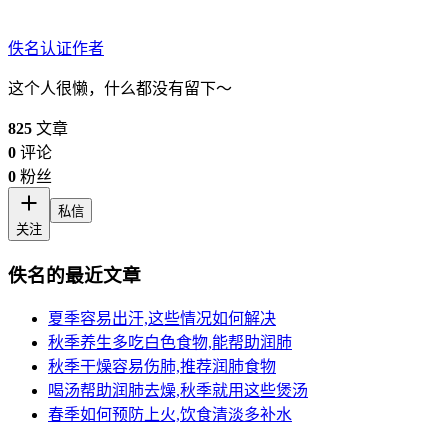
佚名
认证作者
这个人很懒，什么都没有留下～
825
文章
0
评论
0
粉丝
私信
关注
佚名的最近文章
夏季容易出汗,这些情况如何解决
秋季养生多吃白色食物,能帮助润肺
秋季干燥容易伤肺,推荐润肺食物
喝汤帮助润肺去燥,秋季就用这些煲汤
春季如何预防上火,饮食清淡多补水