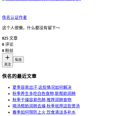
佚名
认证作者
这个人很懒，什么都没有留下～
825
文章
0
评论
0
粉丝
私信
关注
佚名的最近文章
夏季容易出汗,这些情况如何解决
秋季养生多吃白色食物,能帮助润肺
秋季干燥容易伤肺,推荐润肺食物
喝汤帮助润肺去燥,秋季就用这些煲汤
春季如何预防上火,饮食清淡多补水