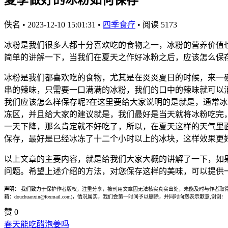
佚名
•
2023-12-10 15:01:31
•
四季食疗
•
阅读 5173
冰粉是我们很多人都十分喜欢吃的食物之一，冰粉的营养价值
简单的讲解一下，当我们在夏天之作好冰粉之后，应该怎么保
冰粉是我们都喜欢吃的食物，尤其是在炎炎夏日的时候，来一
串的辣味，只需要一口满满的冰粉，我们的口中的辣味就可以
我们应该怎么样保存呢?在这里要给大家说明的是就是，通常
冻区，并且给大家的建议就是，我们最好是当天就将冰粉吃完
一天下降，那么肯定就不好吃了，所以，在夏天这样的天气里
保存，最好是已经冰冻了十二个小时以上的冰块，这样效果更
以上文章的主要内容，就是给我们大家大概的讲解了一下，如
问题。希望上述介绍的方法，对您保存这样的美味，可以提供
声明：
我们致力于保护作者版权，注重分享，被刊用文章因无法核实真实出处，未能及时与作者取得
箱：douchuanxin@foxmail.com)，情况属实，我们会第一时间予以删除，并同时向您表示歉意,谢谢!
赞
0
春天能吃醋泡姜吗