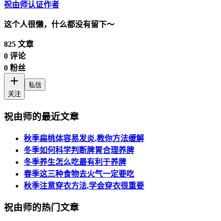
祝由师
认证作者
这个人很懒，什么都没有留下～
825
文章
0
评论
0
粉丝
私信
关注
祝由师的最近文章
秋季扁桃体容易发炎,教你方法缓解
冬季如何科学判断脾胃合理养脾
冬季养生怎么吃最有利于养脾
春季这三种食物去火气一定要吃
秋季注意穿衣方法,学会穿衣很重要
祝由师的热门文章