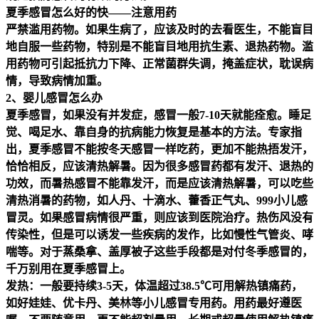
夏季感冒怎么好的快——注意用药
严禁滥用药物。如果生病了，应该及时的去看医生，不能盲目
地自服一些药物，特别是不能盲目地用抗生素、退热药物。滥
用药物可引起抵抗力下降、正常菌群失调，掩盖症状，耽误病
情，导致病情加重。
2、婴儿感冒怎么办
夏季感冒，如果没有并发症，感冒一般7-10天就能痊愈。睡足
觉、喝足水、靠自身的抗病能力恢复是基本的方法。专家指
出，夏季感冒不能按冬天感冒一样吃药，更加不能热捂发汗，
恰恰相反，应该清热解暑。因为很多感冒药都有发汗、退热的
功效，而暑热感冒不能靠发汗，而是应该清热解暑，可以吃些
清热消暑的药物，如人丹、十滴水、藿香正气丸、999小儿感
冒灵。如果感冒病情很严重，则应该到医院治疗。热伤风没有
传染性，但是可以诱发一些疾病的发作，比如慢性气管炎、哮
喘等。对于蒸桑拿、盖厚被子这些手段都是对付冬季感冒的，
千万别用在夏季感冒上。
发热：一般要持续3-5天，体温超过38.5℃可用解热镇痛药，
如好娃娃、优卡丹、美林等小儿感冒专用药。用药最好遵医