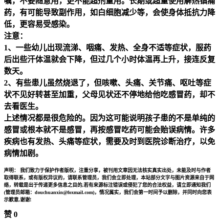
嘱，不要随意用，更不能超剂量用。长期或超量使用解热镇痛
药，有可能导致副作用，如白细胞减少等，会使身体抵抗力降
低，更容易受感染。
注意：
1、一些幼儿出现流涕、咽痛、发热、全身不适等症状，服药
后出些汗体温就会下降，但过几个小时体温再上升，接连反复
数天。
2、有些患儿虽然烧退了，但咳嗽、头痛、关节痛、呕吐等症
状不见好转甚至加重，父母见状还不停地给他吃感冒药，却不
去看医生。
上述情况都是很危险的。因为这可能说明孩子患的不是单纯的
感冒或根本就不是感冒，再按感冒吃药可能会贻误病情。许多
疾病也有发热、头痛等症状，需要及时到医院诊断治疗，以免
病情加剧。
声明：
我们致力于保护作者版权，注重分享，被刊用文章因无法核实真实出处，未能及时与作者
取得联系，或有版权异议的，请联系管理员，我们会立即处理，本站部分文字与图片资源来自于网
络，转载是出于传递更多信息之目的,若有来源标注错误或侵犯了您的合法权益，请立即通知我们
(管理员邮箱：douchuanxin@foxmail.com)，情况属实，我们会第一时间予以删除，并同时向您表
示歉意,谢谢!
赞
0