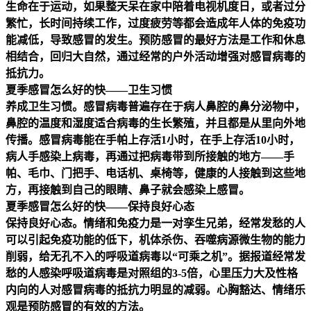
生命在于运动，如果整天呆在家中陪着电视机度日，或者过分
繁忙，长时间持续工作，过度疲劳等都会造成年人体的免疫功
能减低，导致感冒的发生。预防感冒的最好方法是工作和休息
相结合，回归大自然，通过经常的户外活动增强对感冒病毒的
抵抗力。
夏季感冒怎么好的快——卫生习惯
养成卫生习惯。感冒病毒普遍存在于病人鼻腔的鼻分泌物中，
鼻腔的温度和湿度适合病毒的生长繁殖，并且都是从里向外地
传播。感冒病毒能在手帕上存活1小时，在手上存活10小时，
病人手感染上病毒，再通过把病毒带到所接触的地方——手
帕、毛巾、门把手、电话机、桌椅等，健康的人接触到这些地
方，再接触到自己的眼睛、鼻子就会感染上感冒。
夏季感冒怎么好的快——保持良好心态
保持良好心态。情绪和免疫力是一对孪生兄弟，经常发愁的人
可以引起免疫功能的低下，机体杀伤、吞噬病源微生物的能力
削弱，给无孔不入的呼吸道病毒以“可乘之机”。据报道经常发
愁的人感染呼吸道病毒是对照组的3-5倍，心里压力大及性格
内向的人对感冒病毒的抵抗力明显的减弱。心胸豁达、情绪乐
观是预防感冒的有效的方法。