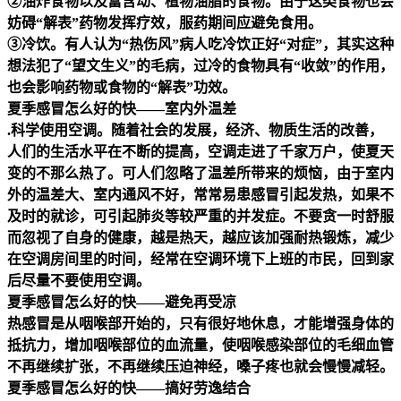
②油炸食物以及富含动、植物油脂的食物。由于这类食物也会
妨碍“解表”药物发挥疗效，服药期间应避免食用。
③冷饮。有人认为“热伤风”病人吃冷饮正好“对症”，其实这种
想法犯了“望文生义”的毛病，过冷的食物具有“收敛”的作用，
也会影响药物或食物的“解表”功效。
夏季感冒怎么好的快——室内外温差
.科学使用空调。随着社会的发展，经济、物质生活的改善，
人们的生活水平在不断的提高，空调走进了千家万户，使夏天
变的不那么热了。可人们忽略了温差所带来的烦恼，由于室内
外的温差大、室内通风不好，常常易患感冒引起发热，如果不
及时的就诊，可引起肺炎等较严重的并发症。不要贪一时舒服
而忽视了自身的健康，越是热天，越应该加强耐热锻炼，减少
在空调房间里的时间，经常在空调环境下上班的市民，回到家
后尽量不要使用空调。
夏季感冒怎么好的快——避免再受凉
热感冒是从咽喉部开始的，只有很好地休息，才能增强身体的
抵抗力，增加咽喉部位的血流量，使咽喉感染部位的毛细血管
不再继续扩张，不再继续压迫神经，嗓子疼也就会慢慢减轻。
夏季感冒怎么好的快——搞好劳逸结合