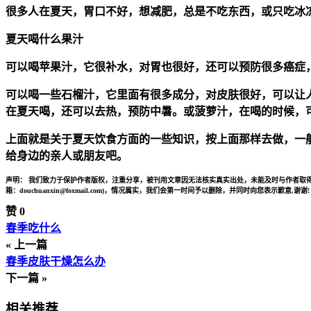
很多人在夏天，胃口不好，想减肥，总是不吃东西，或只吃冰
夏天喝什么果汁
可以喝苹果汁，它很补水，对胃也很好，还可以预防很多癌症
可以喝一些石榴汁，它里面有很多成分，对皮肤很好，可以让
在夏天喝，还可以去热，预防中暑。或菠萝汁，在喝的时候，
上面就是关于夏天饮食方面的一些知识，按上面那样去做，一
给身边的亲人或朋友吧。
声明：
我们致力于保护作者版权，注重分享，被刊用文章因无法核实真实出处，未能及时与作者取得
箱：douchuanxin@foxmail.com)，情况属实，我们会第一时间予以删除，并同时向您表示歉意,谢谢!
赞
0
春季吃什么
« 上一篇
春季皮肤干燥怎么办
下一篇 »
相关推荐