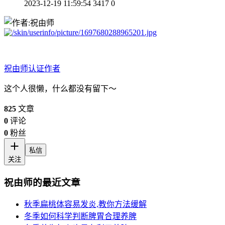
2023-12-19 11:59:54
3417
0
祝由师
认证作者
这个人很懒，什么都没有留下～
825
文章
0
评论
0
粉丝
私信
关注
祝由师的最近文章
秋季扁桃体容易发炎,教你方法缓解
冬季如何科学判断脾胃合理养脾