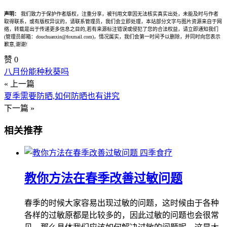
声明：
我们致力于保护作者版权，注重分享，被刊用文章因无法核实真实出处，未能及时与作者
取得联系，或有版权异议的，请联系管理员，我们会立即处理，本站部分文字与图片资源来自于网
络，转载是出于传递更多信息之目的,若有来源标注错误或侵犯了您的合法权益，请立即通知我们
(管理员邮箱：douchuanxin@foxmail.com)，情况属实，我们会第一时间予以删除，并同时向您表示
歉意,谢谢!
赞
0
八月份能种秋葵吗
« 上一篇
夏季需要防晒,如何防晒也有讲究
下一篇 »
相关推荐
四季食疗
教你方法在春季改善过敏问题
春季的时候大家容易出现过敏的问题，这时候由于各种
各样的过敏原都是比较多的，因此过敏的问题也会很常