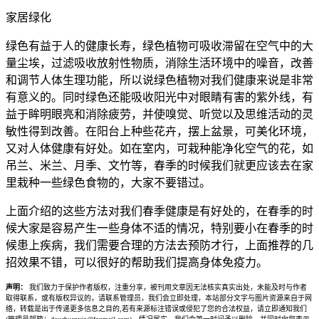
家居绿化
绿色有益于人的健康长寿，绿色植物可吸收滞留在空气中的大
量尘埃，过滤吸收放射性物质，消除生活环境中的噪音，改善
和调节人体生理功能，所以说绿色植物对我们健康来说是非常
有意义的。同时绿色还能吸收阳光中对眼睛有害的紫外线，有
益于眸明眼亮和消除疲劳，并使嗅觉、听觉以及思维活动的灵
敏性得到改善。在阳台上种些花卉，摆上盆景，可美化环境，
又对人体健康有好处。如在室内，可栽种能净化空气的花，如
吊兰、米兰、月季、文竹等，春季的时候我们就更应该去在家
里栽种一些绿色食物的，大家不要错过。
上面介绍的这些方法对我们春季健康是有好处的，在春季的时
候大家是容易产生一些身体不适的情况，特别要小在春季的时
候患上疾病，我们需要合理的方法去预防才行，上面推荐的几
招效果不错，可以很好的帮助我们提高身体免疫力。
声明：
我们致力于保护作者版权，注重分享，被刊用文章因无法核实真实出处，未能及时与作者
取得联系，或有版权异议的，请联系管理员，我们会立即处理，本站部分文字与图片资源来自于网
络，转载是出于传递更多信息之目的,若有来源标注错误或侵犯了您的合法权益，请立即通知我们