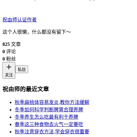
祝由师
认证作者
这个人很懒，什么都没有留下～
825
文章
0
评论
0
粉丝
私信
关注
祝由师的最近文章
秋季扁桃体容易发炎,教你方法缓解
冬季如何科学判断脾胃合理养脾
冬季养生怎么吃最有利于养脾
春季这三种食物去火气一定要吃
秋季注意穿衣方法,学会穿衣很重要