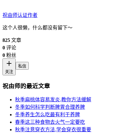
祝由师
认证作者
这个人很懒，什么都没有留下～
825
文章
0
评论
0
粉丝
私信
关注
祝由师的最近文章
秋季扁桃体容易发炎,教你方法缓解
冬季如何科学判断脾胃合理养脾
冬季养生怎么吃最有利于养脾
春季这三种食物去火气一定要吃
秋季注意穿衣方法,学会穿衣很重要