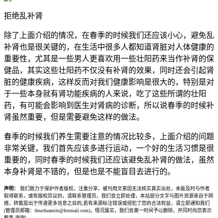
拒绝乱补肾
除了上面介绍的情况，在春季的时候我们还应该小心，避免乱
补肾也是很关键的，在生活中很多人都知道肾脏对人体健康的
重要性，尤其是一些男人更喜欢用一些壮阳药来当作补肾的保
健品，其实这些壮阳药不仅没有补肾的效果，同时还会引起肾
脏的健康疾病，这样反而对我们健康影响是很大的，特别是对
于一些本身就有肾功能疾病的人来说，吃了这些所谓的壮阳
药，有可能会影响到医生对肾病的诊断，所以说春季的时候补
肾虽然重要，但是需要避免这样的做法。
春季的时候我们养生需要注意的情况比较多，上面介绍的问题
非常关键，我们首先应该多进行运动，一个好的生活习惯是很
重要的，同时春季的时候我们还应该避免乱补肾的做法，虽然
本身补肾是不错的，但是也是不能盲目去进行的。
声明：
我们致力于保护作者版权，注重分享，被刊用文章因无法核实真实出处，未能及时与作者
取得联系，或有版权异议的，请联系管理员，我们会立即处理，本站部分文字与图片资源来自于网
络，转载是出于传递更多信息之目的,若有来源标注错误或侵犯了您的合法权益，请立即通知我们
(管理员邮箱：douchuanxin@foxmail.com)，情况属实，我们会第一时间予以删除，并同时向您表示
歉意,谢谢!