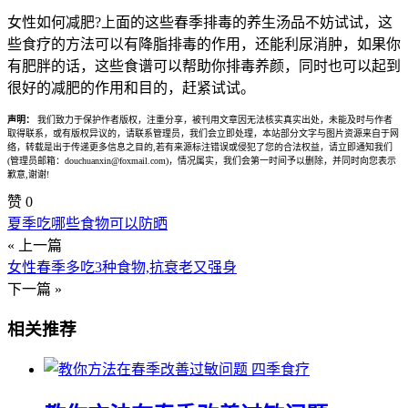
女性如何减肥?上面的这些春季排毒的养生汤品不妨试试，这
些食疗的方法可以有降脂排毒的作用，还能利尿消肿，如果你
有肥胖的话，这些食谱可以帮助你排毒养颜，同时也可以起到
很好的减肥的作用和目的，赶紧试试。
声明：
我们致力于保护作者版权，注重分享，被刊用文章因无法核实真实出处，未能及时与作者
取得联系，或有版权异议的，请联系管理员，我们会立即处理，本站部分文字与图片资源来自于网
络，转载是出于传递更多信息之目的,若有来源标注错误或侵犯了您的合法权益，请立即通知我们
(管理员邮箱：douchuanxin@foxmail.com)，情况属实，我们会第一时间予以删除，并同时向您表示
歉意,谢谢!
赞
0
夏季吃哪些食物可以防晒
« 上一篇
女性春季多吃3种食物,抗衰老又强身
下一篇 »
相关推荐
四季食疗