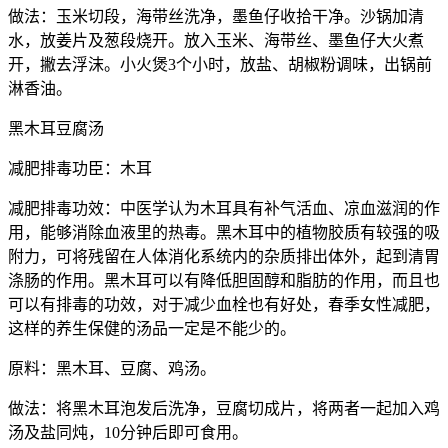
做法：玉米切段，海带丝洗净，墨鱼仔收拾干净。沙锅加清
水，放姜片及葱段烧开。放入玉米、海带丝、墨鱼仔大火煮
开，撇去浮沫。小火煲3个小时，放盐、胡椒粉调味，出锅前
淋香油。
黑木耳豆腐汤
减肥排毒功臣：木耳
减肥排毒功效：中医学认为木耳具有补气活血、凉血滋润的作
用，能够消除血液里的热毒。黑木耳中的植物胶质有较强的吸
附力，可将残留在人体消化系统内的杂质排出体外，起到清胃
涤肠的作用。黑木耳可以有降低胆固醇和脂肪的作用，而且也
可以有排毒的功效，对于减少血栓也有好处，春季女性减肥，
这样的养生保健的汤品一定是不能少的。
原料：黑木耳、豆腐、鸡汤。
做法：将黑木耳泡发后洗净，豆腐切成片，将两者一起加入鸡
汤及盐同炖，10分钟后即可食用。