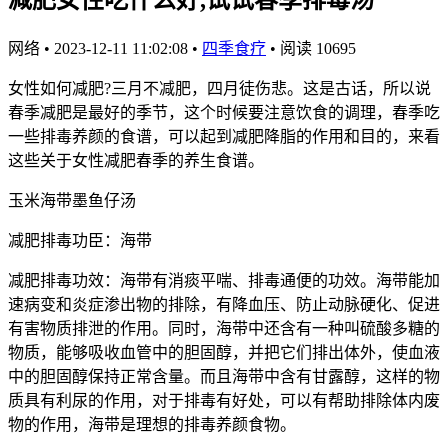
网络
•
2023-12-11 11:02:08
•
四季食疗
•
阅读 10695
女性如何减肥?三月不减肥，四月徒伤悲。这是古话，所以说
春季减肥是最好的季节，这个时候要注意饮食的调理，春季吃
一些排毒养颜的食谱，可以起到减肥降脂的作用和目的，来看
这些关于女性减肥春季的养生食谱。
玉米海带墨鱼仔汤
减肥排毒功臣：海带
减肥排毒功效：海带有消痰平喘、排毒通便的功效。海带能加
速病变和炎症渗出物的排除，有降血压、防止动脉硬化、促进
有害物质排泄的作用。同时，海带中还含有一种叫硫酸多糖的
物质，能够吸收血管中的胆固醇，并把它们排出体外，使血液
中的胆固醇保持正常含量。而且海带中含有甘露醇，这样的物
质具有利尿的作用，对于排毒有好处，可以有帮助排除体内废
物的作用，海带是理想的排毒养颜食物。