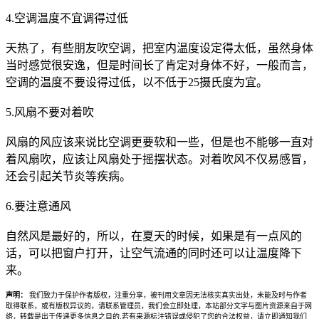
4.空调温度不宜调得过低
天热了，有些朋友吹空调，把室内温度设定得太低，虽然身体
当时感觉很安逸，但是时间长了肯定对身体不好，一般而言，
空调的温度不要设得过低，以不低于25摄氏度为宜。
5.风扇不要对着吹
风扇的风应该来说比空调更要软和一些，但是也不能够一直对
着风扇吹，应该让风扇处于摇摆状态。对着吹风不仅易感冒，
还会引起关节炎等疾病。
6.要注意通风
自然风是最好的，所以，在夏天的时候，如果是有一点风的
话，可以把窗户打开，让空气流通的同时还可以让温度降下
来。
声明：
我们致力于保护作者版权，注重分享，被刊用文章因无法核实真实出处，未能及时与作者
取得联系，或有版权异议的，请联系管理员，我们会立即处理，本站部分文字与图片资源来自于网
络，转载是出于传递更多信息之目的,若有来源标注错误或侵犯了您的合法权益，请立即通知我们