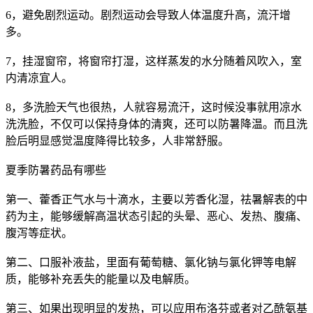
6，避免剧烈运动。剧烈运动会导致人体温度升高，流汗增
多。
7，挂湿窗帘，将窗帘打湿，这样蒸发的水分随着风吹入，室
内清凉宜人。
8，多洗脸天气也很热，人就容易流汗，这时候没事就用凉水
洗洗脸，不仅可以保持身体的清爽，还可以防暑降温。而且洗
脸后明显感觉温度降得比较多，人非常舒服。
夏季防暑药品有哪些
第一、藿香正气水与十滴水，主要以芳香化湿，祛暑解表的中
药为主，能够缓解高温状态引起的头晕、恶心、发热、腹痛、
腹泻等症状。
第二、口服补液盐，里面有葡萄糖、氯化钠与氯化钾等电解
质，能够补充丢失的能量以及电解质。
第三、如果出现明显的发热，可以应用布洛芬或者对乙酰氨基