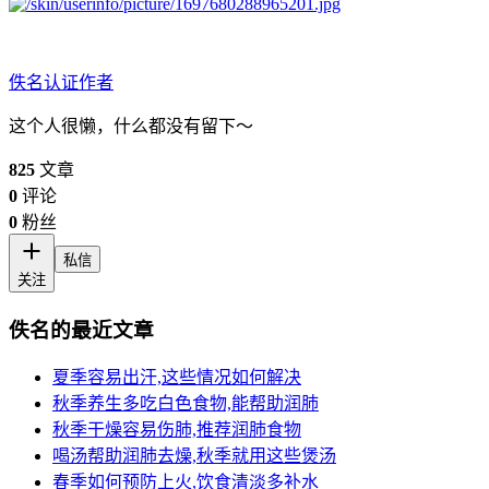
佚名
认证作者
这个人很懒，什么都没有留下～
825
文章
0
评论
0
粉丝
私信
关注
佚名的最近文章
夏季容易出汗,这些情况如何解决
秋季养生多吃白色食物,能帮助润肺
秋季干燥容易伤肺,推荐润肺食物
喝汤帮助润肺去燥,秋季就用这些煲汤
春季如何预防上火,饮食清淡多补水