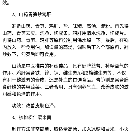
效。
2、山药青笋炒鸡肝
准备山药、青笋、鸡肝、盐、味精、高汤、淀粉。首先将
山药、青笋去皮、洗净，切成条。鸡肝用清水洗净，切成片。
再将山药、青笋、鸡肝等原料分别用沸水焯一下。最后，在锅
内放入一些食用油，加适量的高汤，调味后下入全部原料，翻
炒数下，勾芡后即可食用。
山药是中医推崇的补虚佳品，具有健脾益肾、补精益气的
作用。鸡肝富含铁、锌、铜、维生素A和B族维生素等，不仅
有利于雌激素的合成，还是补血的首选食品。青笋则是富含膳
食纤维的美容蔬菜。三者合用，具有调养气血、改善皮肤的滋
润感和色泽的作用。
功效：改善皮肤色泽。
3、核桃松仁粟米羹
制作方法非常简单，取适量高汤，加入冰糖和粟米，小火