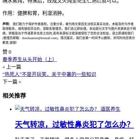
隔水蒸炖，待沸后，改成文火炖至花生仁熟烂就可以。
作用：健脾和胃，利湿消肿。
声明：
我们致力于保护作者版权，注重分享，被刊用文章因无法核实真实出处，未能及时与作者
取得联系，或有版权异议的，请联系管理员，我们会立即处理，本站部分文字与图片资源来自于网
络，转载是出于传递更多信息之目的,若有来源标注错误或侵犯了您的合法权益，请立即通知我们
(管理员邮箱：douchuanxin@foxmail.com)，情况属实，我们会第一时间予以删除，并同时向您表示
歉意,谢谢!
赞
0
春季养生从头开始（上）
« 上一篇
“热死人”不是开玩笑，关于中暑的一些知识
下一篇 »
相关推荐
道医养生
天气转凉，过敏性鼻炎犯了怎么办？