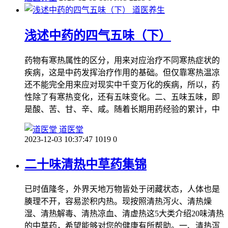
道医养生
浅述中药的四气五味（下）
药物有寒热属性的区分，用来对应治疗不同寒热症状的
疾病，这是中药发挥治疗作用的基础。但仅靠寒热温凉
还不能完全用来应对现实中千变万化的疾病，所以，药
性除了有寒热变化，还有五味变化。二、五味五味，即
是酸、苦、甘、辛、咸。随着长期用药经验的累计，中
道医堂
2023-12-03 10:37:47
1019
0
二十味清热中草药集锦
已时值隆冬，外界天地万物皆处于闭藏状态，人体也是
腠理不开，容易淤积内热。现按照清热泻火、清热燥
湿、清热解毒、清热凉血、清虚热这5大类介绍20味清热
的中草药，希望能够对您的健康有所帮助。一、清热泻