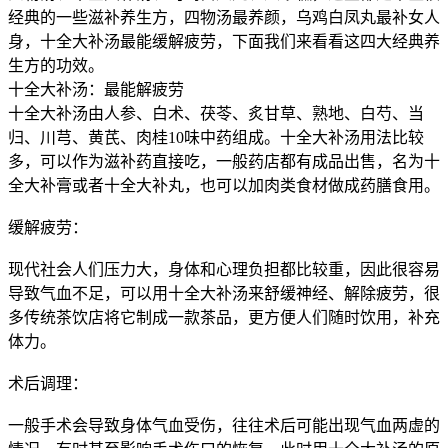
经典的一些滋补养生方，四物汤最养颜，乌鸡白凤丸最补女人
身，十全大补汤最能缓解疲劳，下面我们来看看这四大经典养
生方的功效。
十全大补汤：最能解疲劳
十全大补汤由人参、白术、茯苓、炙甘草、熟地、白芍、当
归、川芎、黄芪、肉桂10味中药组成。十全大补汤用法比较
多，可以作为滋补药直接吃，一般药店都有成品出售，名为十
全大补膏或者十全大补丸，也可以加肉类食材做成药膳食用。
缓解疲劳：
现代社会人们压力大，身体和心理负担都比较重，因此很容易
导致气血不足，可以用十全大补汤来舒缓神经、解除疲劳，很
多传统茶饮店将它制成一款茶品，更方便人们随时饮用，补充
体力。
术后调理：
一般手术会导致身体气血受伤，往往术后可能出现气血两虚的