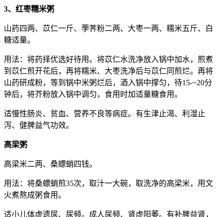
3、红枣糯米粥
山药四两、苡仁一斤、荸荠粉二两、大枣一两、糯米五斤、白
糖适量。
用法：将药择优选好待用。将苡仁水洗净放入锅中加水，煎煮
到苡仁煎开花后，再将糯米、大枣洗净后与苡仁同煎烂。再将
山药研成粉，等到锅中米粥烂后，酒入锅中撑匀，待15-~20分
钟后，将芥粉放入锅中调匀，食用时加适量糖食用。
适慢性肠炎、贫血、营养不良等病症。有生津止渴、利湿止
泻、健脾益气功效。
高梁粥
高梁米二两、桑螵蛸四钱。
用法：将桑螵蛸煎35次，取汁一大碗，取洗净的高梁米，用文
火煮熬成粥食用。
适小儿体虚遗尿、尿频。成人尿频、肾虚阳萎。有补脾益肾，