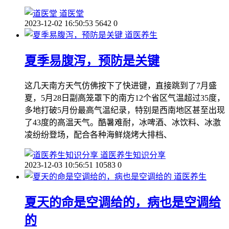
道医堂
2023-12-02 16:50:53
5642
0
道医养生
夏季易腹泻，预防是关键
这几天南方天气仿佛按下了快进键，直接跳到了7月盛
夏，5月28日副高笼罩下的南方12个省区气温超过35度，
多地打破5月份最高气温纪录，特别是西南地区甚至出现
了43度的高温天气。酷暑难耐，冰啤酒、冰饮料、冰激
凌纷纷登场，配合各种海鲜烧烤大排档、
道医养生知识分享
2023-12-03 10:56:51
10583
0
道医养生
夏天的命是空调给的，病也是空调给
的