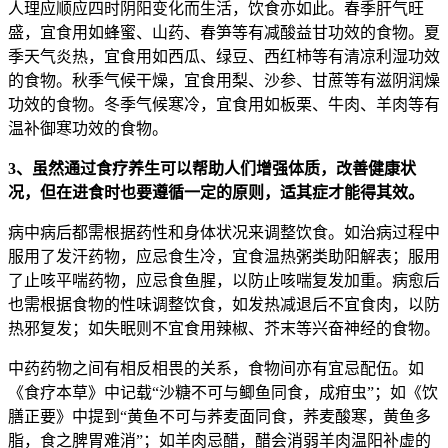
人理应顺应四时阴阳变化而生活，饮食亦如此。春季肝气旺
盛，宜食用如蜂蜜、山药、春笋等有减酸益甘功效的食物。夏
季天气炎热，宜食用如西瓜、绿豆、西红柿等有清凉利湿功效
的食物。秋季气候干燥，宜食用梨、沙参、甘蔗等有滋阴润燥
功效的食物。冬季气候寒冷，宜食用如板栗、牛肉、羊肉等有
温补御寒功效的食物。
3、虽然通过食疗养生可以帮助人们增强体质，改善健康状
况，但在进食时也要遵循一定的原则，适其症才能得其效。
病中病后都需根据药性和身体状况来调整饮食。如治病过程中
服用了发汗药物，应忌食生冷，宜食温热粥类助阳解表；服用
了止咳平喘药物，应忌食鱼腥，以防止咳喘复发加重。病愈后
也需根据食物的性味调整饮食，如发热减退后不宜食肉，以防
热邪复发；如失眠则不宜食用辣椒、芥末等兴奋神经的食物。
中药药物之间有相反相畏的关系，食物间亦有宜忌配伍。如
《食疗本草》中记载“沙糖不可与鲫鱼同食，成疳虫”；如《饮
膳正要》中提到“黄鱼不可与荞麦面同食，荞麦酸寒，黄鱼多
脂，食之脾胃难消”；如羊肉忌醋，醋会消弱羊肉温阳补虚的