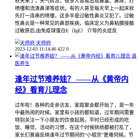
秋天来了，天气转凉，很多人容易出现鼻塞、鼻痒、打
喷嚏和流清鼻涕等症状。有的人甚至每天早上一起床就
先打一连串的喷嚏，这多半是过敏性鼻炎又犯了。过敏
性鼻炎是一种常见的鼻部疾病，临床定义为鼻粘膜接触
过敏原后,由免疫球蛋白E（IgE） 介导的炎症反
天师府
2023-12-03 11:14:46
422
0
道
医养生
逢年过节难养娃？ ——从《黄帝内
经》看育儿理念
过年啦！各种的走亲访友、家庭聚会都开始了，是一年
中最热闹的时候。家里有小孩的都知道，过年期间需要
特别关注一下小朋友的饮食起居。平时已经形成的吃
饭、睡觉、活动的习惯，在这个时候统统都被打乱了，
家长们普遍反映逢年过节期间的“小祖宗”更难伺候。节