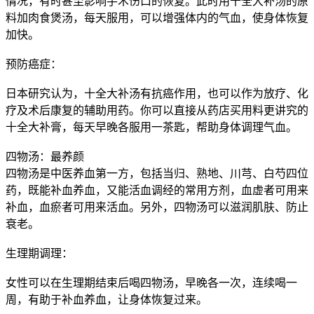
情况，有时甚至影响手术伤口的恢复。此时用十全大补汤的原
料加肉食煲汤，每天服用，可以增强体内的气血，使身体恢复
加快。
预防癌症：
日本研究认为，十全大补汤有抗癌作用，也可以作为放疗、化
疗及术后康复的辅助用药。你可以直接从药店买用料更讲究的
十全大补膏，每天早晚各服用一茶匙，帮助身体调理气血。
四物汤：最养颜
四物汤是中医养血第一方，包括当归、熟地、川芎、白芍四位
药，既能补血养血，又能活血调经的常用方剂，血虚者可用来
补血，血瘀者可用来活血。另外，四物汤可以滋润肌肤、防止
衰老。
生理期调理：
女性可以在生理期结束后喝四物汤，早晚各一次，连续喝一
周，有助于补血养血，让身体恢复过来。