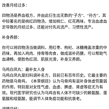
改善月经过多：
四物汤是养血祖方，并由此衍生出无数的“子方”、“孙方”，其
中较著名的是桃红四物汤，增加桃仁、红花两味，专治血虚血
淤导致的月经过多，还能对付先兆流产、习惯性流产。
补身养颜：
你可以将四物汤当做调料，用红枣、枸杞、冰糖掩盖浓重的中
药味，再加入鸡肉、排骨等肉食，做成滋补药膳，可以帮助气
血通畅，使脸色红润、肌肤光滑，补身又养颜。
乌鸡白凤丸：最补女人身
乌鸡白凤丸是妇科调补名方，目前已有百年历史。它最主要的
药物是乌骨鸡，《本草纲目》认为乌骨鸡有滋补身体虚劳羸弱
的作用，特别是对女性气虚、血虚、脾虚、肾虚等症尤为有
效。现代医学研究也认为乌鸡含有人体不可缺少的赖氨酸、蛋
氨酸和组氨酸，能调节人体免疫功能和抗衰老。
调理月经：