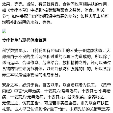
效果，等等。当然，有忌就有宜，食物间也有相拱扶的作用，
如《食疗本草》中提到“榆荚和殖菜食之甚美，消食，利关
节”；如生姜配羊肉可增强温中散寒的功效；如鸭肉配山药可
增强补肺滋阴的功效，等等。
食疗养生与现代健康管理
科学数据显示，目前我国有70%以上的人处于亚健康状态，大
都是由于不良的生活习惯和过重的心理压力造成的。所以除了
适当运动、合理作息、劳逸结合、放松精神之外，还可以通过
食物的特性来调节机体，以达到预防和强健的目的。所以食疗
养生本就是健康管理的组成部分。
安身之本，必资于食。自古以来，以食治病者为良工，《黄帝
内经》中言“大毒治病，十去其六;常毒治病，十去其七;小毒治
病，十去其八;无毒治病，十去其九。谷肉果菜，食养尽之，
无使过之，伤其正也”，可见若非实症重症，则先以食疗扶正
祛邪。古人早已认识到“防”重于“治”，未病先防的关键就是养