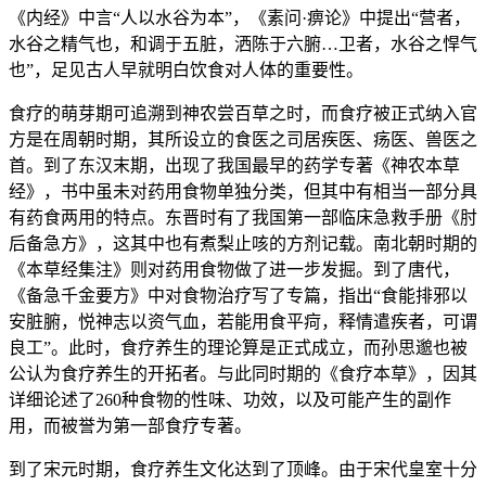
《内经》中言“人以水谷为本”，《素问·痹论》中提出“营者，
水谷之精气也，和调于五脏，洒陈于六腑…卫者，水谷之悍气
也”，足见古人早就明白饮食对人体的重要性。
食疗的萌芽期可追溯到神农尝百草之时，而食疗被正式纳入官
方是在周朝时期，其所设立的食医之司居疾医、疡医、兽医之
首。到了东汉末期，出现了我国最早的药学专著《神农本草
经》，书中虽未对药用食物单独分类，但其中有相当一部分具
有药食两用的特点。东晋时有了我国第一部临床急救手册《肘
后备急方》，这其中也有煮梨止咳的方剂记载。南北朝时期的
《本草经集注》则对药用食物做了进一步发掘。到了唐代，
《备急千金要方》中对食物治疗写了专篇，指出“食能排邪以
安脏腑，悦神志以资气血，若能用食平疴，释情遣疾者，可谓
良工”。此时，食疗养生的理论算是正式成立，而孙思邈也被
公认为食疗养生的开拓者。与此同时期的《食疗本草》，因其
详细论述了260种食物的性味、功效，以及可能产生的副作
用，而被誉为第一部食疗专著。
到了宋元时期，食疗养生文化达到了顶峰。由于宋代皇室十分