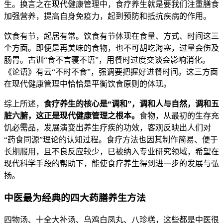
生。换言之在现代健康管理中，食疗养生就是要我们注重膳食
加强营养，提高自身免疫力，起到预防和抵抗疾病的作用。
饮食有节，起居有常。饮食有节体现在食量、方式、时间这三
个方面。即便是再美味的食物，也不可胡吃海塞，过量会伤及
肠胃。古训“食不言寝不语”，用餐时过度交谈会影响消化。
《论语》有云“不时不食”，强调要把握好进餐时间。这三方面
在现代健康管理中恰恰是平衡饮食原则的体现。
综上所述，
食疗养生的核心是“调和”，调和人与自然，调和五
脏六腑，这正是现代健康管理之根本。
食物，从最初的生存充
饥必需品，发展演变出养生疗疾的功效，客观反映出人们对
“药食同源”理论的认知过程。食疗方法也因其制作简易、便于
长期服用，且不良反应较少，已被纳入专业研究领域，希望在
现代科学手段的帮助下，能使食疗养生得到进一步的发展与弘
扬。
中医最为经典的四大药膳养生方法
四物汤、十全大补汤、乌鸡白凤丸、八珍糕，这些都是中医很