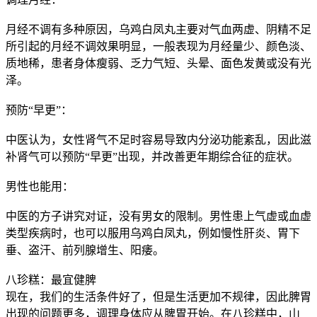
月经不调有多种原因，乌鸡白凤丸主要对气血两虚、阴精不足
所引起的月经不调效果明显，一般表现为月经量少、颜色淡、
质地稀，患者身体瘦弱、乏力气短、头晕、面色发黄或没有光
泽。
预防“早更”：
中医认为，女性肾气不足时容易导致内分泌功能紊乱，因此滋
补肾气可以预防“早更”出现，并改善更年期综合征的症状。
男性也能用：
中医的方子讲究对证，没有男女的限制。男性患上气虚或血虚
类型疾病时，也可以服用乌鸡白凤丸，例如慢性肝炎、胃下
垂、盗汗、前列腺增生、阳痿。
八珍糕：最宜健脾
现在，我们的生活条件好了，但是生活更加不规律，因此脾胃
出现的问题更多，调理身体应从脾胃开始。在八珍糕中，山