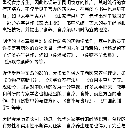
重视食疗养生，因此也促进了民间食疗的推广，其时流行的食
疗药膳方，不仅常见于官办的药局中，在民间方书中也屡见不
鲜，如《太平圣惠方》、《山家清供》等。元代出现了我国第
一部营养学著作《饮膳正要》，书中总结了古人的养生经验和
烹饪技巧，并提出了食养、食疗须以四时为宜的理论。
明代的《本草纲目》是举世闻名的药物学著作，其中也收录了
许多富有药效的食物类目。清代国力虽日渐衰微，但还是留下
了许多养生著作，诸如《食治秘方》、《食物本草会纂》、
《调疾饮食辨》等等。
近代受西学东渐的影响，大多著作融入了西医营养学理论，如
《食物疗病新书》、《伤寒食养疗法》、《食用本草》等等。
现如今，国家对中医药的发展十分重视，许多从事临床、教学
和科研的专家学者也相继出版了食疗、食补、药膳方面的著
作，如《食物中药与便方》、《食补与食疗》、《中国药膳
学》等等。
历经漫漫历史长河，通过一代代医家学者的经验积累，食疗的
有效性和实用性不断得到证实，食疗养生理论也得到了完善与