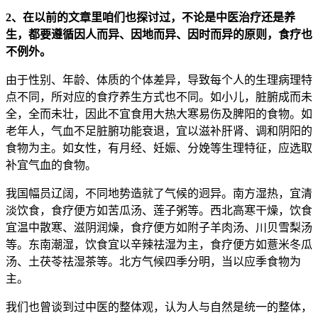
2、在以前的文章里咱们也探讨过，不论是中医治疗还是养
生，都要遵循因人而异、因地而异、因时而异的原则，食疗也
不例外。
由于性别、年龄、体质的个体差异，导致每个人的生理病理特
点不同，所对应的食疗养生方式也不同。如小儿，脏腑成而未
全，全而未壮，因此不宜食用大热大寒易伤及脾阳的食物。如
老年人，气血不足脏腑功能衰退，宜以滋补肝肾、调和阴阳的
食物为主。如女性，有月经、妊娠、分娩等生理特征，应选取
补宜气血的食物。
我国幅员辽阔，不同地势造就了气候的迥异。南方湿热，宜清
淡饮食，食疗便方如苦瓜汤、莲子粥等。西北高寒干燥，饮食
宜温中散寒、滋阴润燥，食疗便方如附子羊肉汤、川贝雪梨汤
等。东南潮湿，饮食宜以辛辣祛湿为主，食疗便方如薏米冬瓜
汤、土茯苓祛湿茶等。北方气候四季分明，当以应季食物为
主。
我们也曾谈到过中医的整体观，认为人与自然是统一的整体，