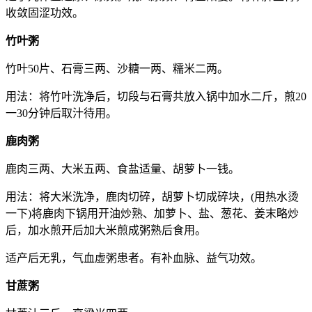
收敛固涩功效。
竹叶粥
竹叶50片、石膏三两、沙糖一两、糯米二两。
用法：将竹叶洗净后，切段与石膏共放入锅中加水二斤，煎20
一30分钟后取汁待用。
鹿肉粥
鹿肉三两、大米五两、食盐适量、胡萝卜一钱。
用法：将大米洗净，鹿肉切碎，胡萝卜切成碎块，(用热水烫
一下)将鹿肉下锅用开油炒熟、加萝卜、盐、葱花、姜末略炒
后，加水煎开后加大米煎成粥熟后食用。
适产后无乳，气血虚粥患者。有补血脉、益气功效。
甘蔗粥