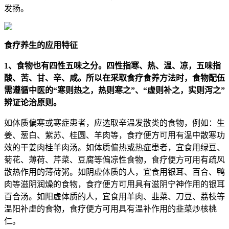
发扬。
食疗养生的应用特征
1、食物也有四性五味之分。四性指寒、热、温、凉，五味指
酸、苦、甘、辛、咸。所以在采取食疗食养方法时，食物配伍
需遵循中医的“寒则热之，热则寒之”、“虚则补之，实则泻之”
辨证论治原则。
如体质偏寒或寒症患者，应选取辛温发散类的食物，例如：生
姜、葱白、紫苏、桂圆、羊肉等，食疗便方可用有温中散寒功
效的干姜肉桂羊肉汤。如体质偏热或热症患者，宜食用绿豆、
菊花、薄荷、芹菜、豆腐等偏凉性食物，食疗便方可用有疏风
散热作用的薄荷粥。如阴虚体质的人，宜食用银耳、百合、鸭
肉等滋阴润燥的食物，食疗便方可用具有滋阴宁神作用的银耳
百合汤。如阳虚体质的人，宜食用羊肉、韭菜、刀豆、荔枝等
温阳补虚的食物，食疗便方可用具有温补作用的韭菜炒核桃
仁。