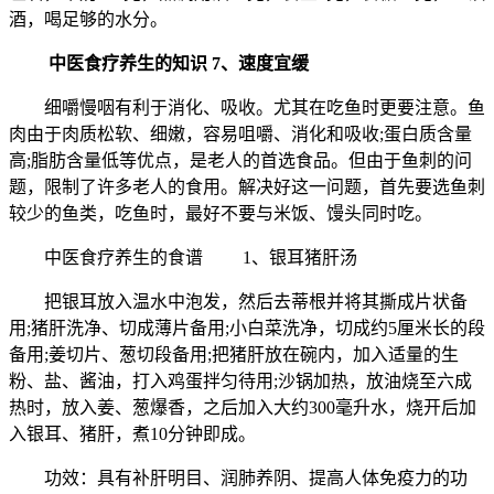
酒，喝足够的水分。
中医食疗养生的知识
7、速度宜缓
细嚼慢咽有利于消化、吸收。尤其在吃鱼时更要注意。鱼
肉由于肉质松软、细嫩，容易咀嚼、消化和吸收;蛋白质含量
高;脂肪含量低等优点，是老人的首选食品。但由于鱼刺的问
题，限制了许多老人的食用。解决好这一问题，首先要选鱼刺
较少的鱼类，吃鱼时，最好不要与米饭、馒头同时吃。
中医食疗养生的食谱 1、银耳猪肝汤
把银耳放入温水中泡发，然后去蒂根并将其撕成片状备
用;猪肝洗净、切成薄片备用;小白菜洗净，切成约5厘米长的段
备用;姜切片、葱切段备用;把猪肝放在碗内，加入适量的生
粉、盐、酱油，打入鸡蛋拌匀待用;沙锅加热，放油烧至六成
热时，放入姜、葱爆香，之后加入大约300毫升水，烧开后加
入银耳、猪肝，煮10分钟即成。
功效：具有补肝明目、润肺养阴、提高人体免疫力的功