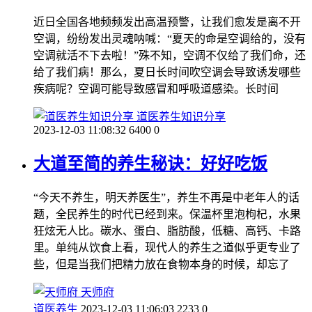
近日全国各地频频发出高温预警，让我们愈发是离不开
空调，纷纷发出灵魂呐喊：“夏天的命是空调给的，没有
空调就活不下去啦！”殊不知，空调不仅给了我们命，还
给了我们病！那么，夏日长时间吹空调会导致诱发哪些
疾病呢？空调可能导致感冒和呼吸道感染。长时间
道医养生知识分享
2023-12-03 11:08:32
6400
0
大道至简的养生秘诀：好好吃饭
“今天不养生，明天养医生”，养生不再是中老年人的话
题，全民养生的时代已经到来。保温杯里泡枸杞，水果
狂炫无人比。碳水、蛋白、脂肪酸，低糖、高钙、卡路
里。单纯从饮食上看，现代人的养生之道似乎更专业了
些，但是当我们把精力放在食物本身的时候，却忘了
天师府
道医养生
2023-12-03 11:06:03
2233
0