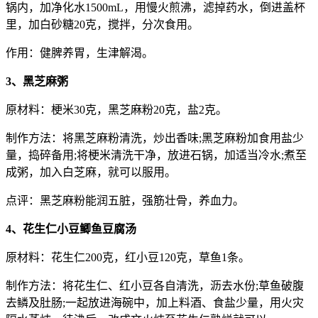
锅内，加净化水1500mL，用慢火煎沸，滤掉药水，倒进盖杯
里，加白砂糖20克，搅拌，分次食用。
作用：健脾养胃，生津解渴。
3、黑芝麻粥
原材料：梗米30克，黑芝麻粉20克，盐2克。
制作方法：将黑芝麻粉清洗，炒出香味;黑芝麻粉加食用盐少
量，捣碎备用;将梗米清洗干净，放进石锅，加适当冷水;煮至
成粥，加入白芝麻，就可以服用。
点评：黑芝麻粉能润五脏，强筋壮骨，养血力。
4、花生仁小豆鲫鱼豆腐汤
原材料：花生仁200克，红小豆120克，草鱼1条。
制作方法：将花生仁、红小豆各自清洗，沥去水份;草鱼破腹
去鳞及肚肠;一起放进海碗中，加上料酒、食盐少量，用火灾