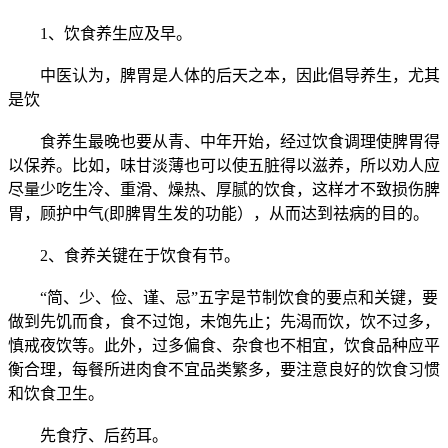
1、饮食养生应及早。
中医认为，脾胃是人体的后天之本，因此倡导养生，尤其
是饮
食养生最晚也要从青、中年开始，经过饮食调理使脾胃得
以保养。比如，味甘淡薄也可以使五脏得以滋养，所以劝人应
尽量少吃生冷、重滑、燥热、厚腻的饮食，这样才不致损伤脾
胃，顾护中气(即脾胃生发的功能），从而达到祛病的目的。
2、食养关键在于饮食有节。
“简、少、俭、谨、忌”五字是节制饮食的要点和关键，要
做到先饥而食，食不过饱，未饱先止；先渴而饮，饮不过多，
慎戒夜饮等。此外，过多偏食、杂食也不相宜，饮食品种应平
衡合理，每餐所进肉食不宜品类繁多，要注意良好的饮食习惯
和饮食卫生。
先食疗、后药耳。