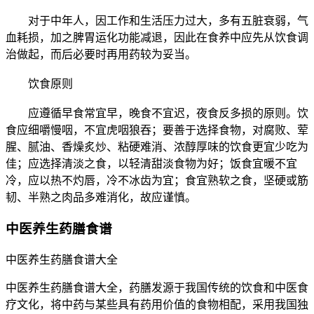
对于中年人，因工作和生活压力过大，多有五脏衰弱，气
血耗损，加之脾胃运化功能减退，因此在食养中应先从饮食调
治做起，而后必要时再用药较为妥当。
饮食原则
应遵循早食常宜早，晚食不宜迟，夜食反多损的原则。饮
食应细嚼慢咽，不宜虎咽狼吞；要善于选择食物，对腐败、荤
腥、腻油、香燥炙炒、粘硬难消、浓醇厚味的饮食更宜少吃为
佳；应选择清淡之食，以轻清甜淡食物为好；饭食宜暖不宜
冷，应以热不灼唇，冷不冰齿为宜；食宜熟软之食，坚硬或筋
韧、半熟之肉品多难消化，故应谨慎。
中医养生药膳食谱
中医养生药膳食谱大全
中医养生药膳食谱大全，药膳发源于我国传统的饮食和中医食
疗文化，将中药与某些具有药用价值的食物相配，采用我国独