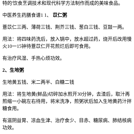
特的'饮食烹调技术和现代科学方法制作而成的美味食品。
中医养生药膳食谱1 1、
苡仁粥
薏苡仁三两、薄荷三钱、荆芥三钱、葱白三钱、豆鼓一两。
用法：将四味药洗后，放入锅中，放水超过药，烧开后改用慢
火10一15钟待薏苡仁开花煎烂后即可食用。
有治疗风湿、手热心烦功效。
2、生地粥
生地黄五钱、米二两半、白糖二钱
用法：将生地黄(鲜品)切碎加水煎开30分钟，去渣后，取汁再
煎缩一小碗左右待用，将米洗净，煎粥状后加入生地黄药汁拌
糖食用。
有滋阴益胃、凉血生津、治疗食少、目赤、糖尿病、肺结核病
功效。