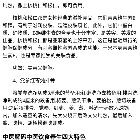
炖熟，撒上核桃仁和松仁，即可食用。
核桃和松仁都是女性经典的滋补食品，它们富含维生素E
和锌，有利于滋润皮肤、延缓皮肤衰老。此外，它们中蛋白
质、矿物质、B族维生素的含量也十分丰富，是美容、美发的
佳品。核桃和松仁都是亚麻酸的上好来源，这正是最近风行的
健胸保健成分，有刺激雌性激素合成的功能。玉米本身富含维
生素E，也是专家推崇的美肤食品。
功效：美容又健胸。
4、党参红枣炖排骨
将党参洗净切成3厘米的节备用;红枣洗净去核备用;排骨洗
净剁成约4厘米的段备用;将姜、葱洗干净，姜拍松，葱切段备
用;之后将排骨、党参、红枣、姜、葱、料酒一起放入炖锅
内，加入适量的清水，先大火烧开后改文火炖熟，最后加入
盐、味精、胡椒粉调味即成。
中医解码中医饮食养生四大特色