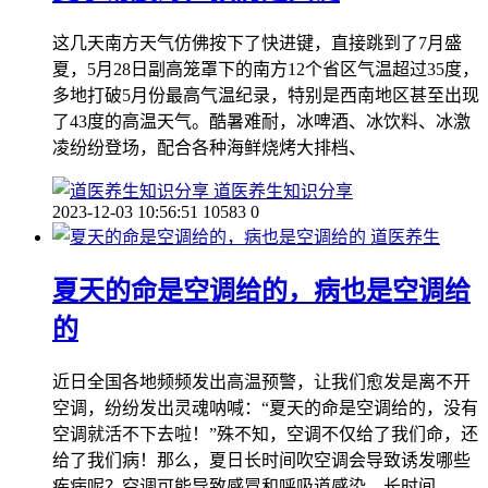
这几天南方天气仿佛按下了快进键，直接跳到了7月盛
夏，5月28日副高笼罩下的南方12个省区气温超过35度，
多地打破5月份最高气温纪录，特别是西南地区甚至出现
了43度的高温天气。酷暑难耐，冰啤酒、冰饮料、冰激
凌纷纷登场，配合各种海鲜烧烤大排档、
道医养生知识分享
2023-12-03 10:56:51
10583
0
道医养生
夏天的命是空调给的，病也是空调给
的
近日全国各地频频发出高温预警，让我们愈发是离不开
空调，纷纷发出灵魂呐喊：“夏天的命是空调给的，没有
空调就活不下去啦！”殊不知，空调不仅给了我们命，还
给了我们病！那么，夏日长时间吹空调会导致诱发哪些
疾病呢？空调可能导致感冒和呼吸道感染。长时间