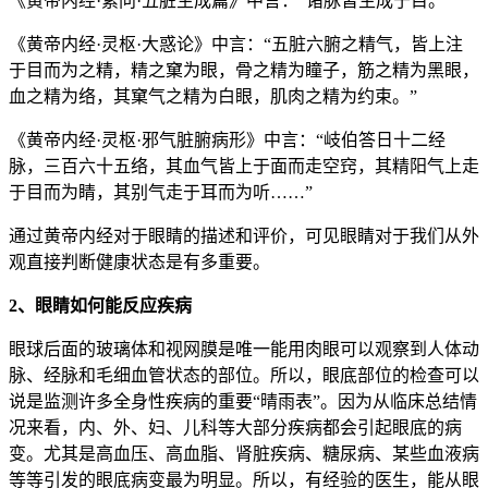
《黄帝内经·素问·五脏生成篇》中言：“诸脉皆生成于目。”
《黄帝内经·灵枢·大惑论》中言：“五脏六腑之精气，皆上注
于目而为之精，精之窠为眼，骨之精为瞳子，筋之精为黑眼，
血之精为络，其窠气之精为白眼，肌肉之精为约束。”
《黄帝内经·灵枢·邪气脏腑病形》中言：“岐伯答日十二经
脉，三百六十五络，其血气皆上于面而走空窍，其精阳气上走
于目而为睛，其别气走于耳而为听……”
通过黄帝内经对于眼睛的描述和评价，可见眼睛对于我们从外
观直接判断健康状态是有多重要。
2、眼睛如何能反应疾病
眼球后面的玻璃体和视网膜是唯一能用肉眼可以观察到人体动
脉、经脉和毛细血管状态的部位。所以，眼底部位的检查可以
说是监测许多全身性疾病的重要“晴雨表”。因为从临床总结情
况来看，内、外、妇、儿科等大部分疾病都会引起眼底的病
变。尤其是高血压、高血脂、肾脏疾病、糖尿病、某些血液病
等等引发的眼底病变最为明显。所以，有经验的医生，能从眼