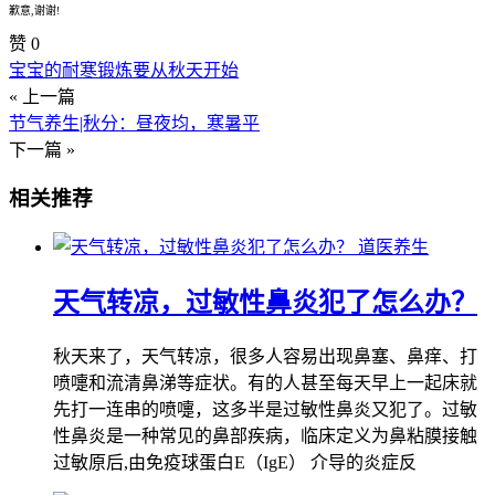
歉意,谢谢!
赞
0
宝宝的耐寒锻炼要从秋天开始
« 上一篇
节气养生|秋分：昼夜均，寒暑平
下一篇 »
相关推荐
道医养生
天气转凉，过敏性鼻炎犯了怎么办？
秋天来了，天气转凉，很多人容易出现鼻塞、鼻痒、打
喷嚏和流清鼻涕等症状。有的人甚至每天早上一起床就
先打一连串的喷嚏，这多半是过敏性鼻炎又犯了。过敏
性鼻炎是一种常见的鼻部疾病，临床定义为鼻粘膜接触
过敏原后,由免疫球蛋白E（IgE） 介导的炎症反