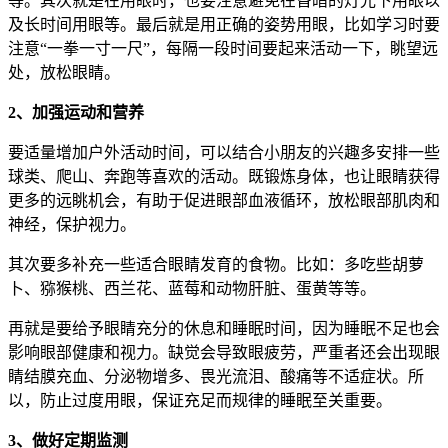
等。其次就是在用眼时，也要注意避免在昏暗的灯光下用眼以
及长时间用眼等。最后就是用正确的姿势用眼，比如学习时要
注意“一拳一寸一尺”，每隔一段时间要起来活动一下，眺望远
处，放松眼睛。
2、加强运动和营养
要适量增加户外活动时间，可以结合小朋友的兴趣多安排一些
球类、爬山、奔跑等喜欢的活动。既锻炼身体，也让眼睛获得
更多的远眺机会，有助于促进眼部血液循环，放松眼部肌肉和
神经，保护视力。
其次要多补充一些适合眼睛发育的食物。比如：多吃些胡萝
卜、猕猴桃、西兰花、蓝莓和动物肝脏、蛋黄等等。
再就是要给予眼睛充分的休息和睡眠时间，因为睡眠不足也会
影响眼部健康和视力。缺觉会导致眼疲劳，严重者还会出现眼
睛结膜充血、分泌物增多、畏光流泪、酸痛等不适症状。所
以，防止过度用眼，保证充足而规律的睡眠至关重要。
3、做好定期监测