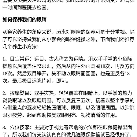
需要多多要关注眼睛的状态。如出现眼部的异常病变，还请第
一时间到医院去检查。
如何保养我们的眼睛
从道家养生的角度来说，历来对眼睛的保养可是十分重视。除
了可以坚持做我们从小就会的眼保健操之外，下面我们还推荐
几个养生小方法：
1、目宜常运：运目，古人称之为运睛。用双手手掌的小鱼际
搓热以后覆盖住整眼眶，然后从内往外画圆圈18次，再反方向
18次。然后双目睁开，头不动以眼睛画圆圈，也是正反各18
次。最后极目远眺片刻，即可。
2、按摩熨目：双手搓热，轻轻覆盖在眼睛上，以手掌的热力
熨烫眼球以及眼眶周围。可以反复三五次。接着以整个手掌的
有侧重点的逐次轻轻按压眼球、眼眶，以及眼眶周围。以消除
眼肌疲劳，起到帮助恢复双眼明亮、视物清晰的作用。
3、穴位按摩：主要对于视力有帮助的穴位都在眼保健操里面
了，所以我们每天认认真真的做几遍眼保健操就已经很好了，