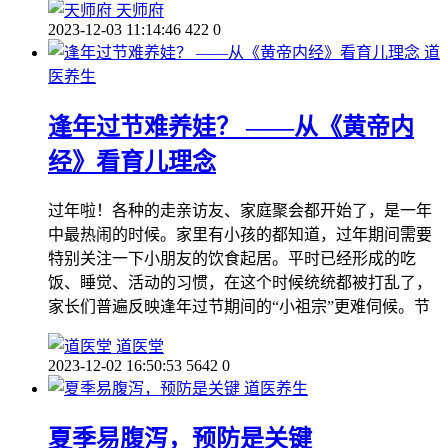
天师府
2023-12-03 11:14:46
422
0
道
医养生
逢年过节难养娃？ ——从《黄帝内
经》看育儿理念
过年啦！各种的走亲访友、家庭聚会都开始了，是一年
中最热闹的时候。家里有小孩的都知道，过年期间需要
特别关注一下小朋友的饮食起居。平时已经形成的吃
饭、睡觉、活动的习惯，在这个时候统统都被打乱了，
家长们普遍反映逢年过节期间的“小祖宗”更难伺候。节
道医堂
2023-12-02 16:50:53
5642
0
道医养生
夏季易腹泻，预防是关键