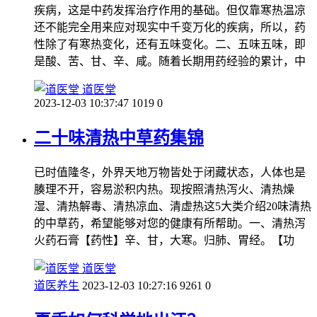
疾病，这是中药发挥治疗作用的基础。但仅靠寒热温凉
还不能完全用来应对现实中千变万化的疾病，所以，药
性除了有寒热变化，还有五味变化。二、五味五味，即
是酸、苦、甘、辛、咸。随着长期用药经验的累计，中
道医堂
2023-12-03 10:37:47
1019
0
二十味清热中草药集锦
已时值隆冬，外界天地万物皆处于闭藏状态，人体也是
腠理不开，容易淤积内热。现按照清热泻火、清热燥
湿、清热解毒、清热凉血、清虚热这5大类介绍20味清热
的中草药，希望能够对您的健康有所帮助。一、清热泻
火药石膏【药性】辛、甘，大寒。归肺、胃经。【功
道医堂
道医养生
2023-12-03 10:27:16
9261
0