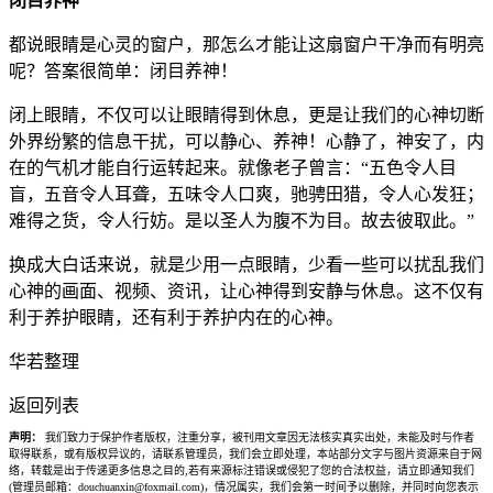
闭目养神
都说眼睛是心灵的窗户，那怎么才能让这扇窗户干净而有明亮
呢？答案很简单：闭目养神！
闭上眼睛，不仅可以让眼睛得到休息，更是让我们的心神切断
外界纷繁的信息干扰，可以静心、养神！心静了，神安了，内
在的气机才能自行运转起来。就像老子曾言：“五色令人目
盲，五音令人耳聋，五味令人口爽，驰骋田猎，令人心发狂；
难得之货，令人行妨。是以圣人为腹不为目。故去彼取此。”
换成大白话来说，就是少用一点眼睛，少看一些可以扰乱我们
心神的画面、视频、资讯，让心神得到安静与休息。这不仅有
利于养护眼睛，还有利于养护内在的心神。
华若整理
返回列表
声明：
我们致力于保护作者版权，注重分享，被刊用文章因无法核实真实出处，未能及时与作者
取得联系，或有版权异议的，请联系管理员，我们会立即处理，本站部分文字与图片资源来自于网
络，转载是出于传递更多信息之目的,若有来源标注错误或侵犯了您的合法权益，请立即通知我们
(管理员邮箱：douchuanxin@foxmail.com)，情况属实，我们会第一时间予以删除，并同时向您表示