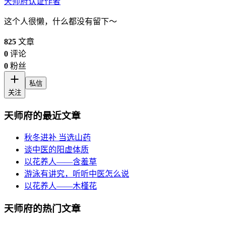
天师府
认证作者
这个人很懒，什么都没有留下～
825
文章
0
评论
0
粉丝
私信
关注
天师府的最近文章
秋冬进补 当选山药
谈中医的阳虚体质
以花养人——含羞草
游泳有讲究，听听中医怎么说
以花养人——木槿花
天师府的热门文章