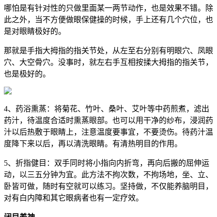
哪怕是有针对性的只做里面某一两节动作，也是效果不错。除
此之外，当不方便做眼保健操的时候，手上还有几个穴位，也
是对眼睛极好的。
那就是手指大拇指的指关节处，从左至右分别有明眼穴、凤眼
穴、大空骨穴。没事时，就左右手互相按揉大拇指的指关节，
也是极好的。
4、药浴熏蒸：将菊花、竹叶、桑叶、艾叶等中药煎煮，滤出
药汁，待温度合适时熏蒸眼部。也可以用干净的纱布，浸润药
汁以后热敷于眼睛上，注意温度要事宜，不要烫伤。待药汁温
度降下来以后，再以清洗眼睛。有清热明目的作用。
5、折指健目：双手同时将小指向内折弯，再向后搬的屈伸运
动，以三五分钟为宜。此方法不拘次数，不拘场地，坐、立、
卧皆可做，随时有空就可以练习。坚持做，不仅能养脑明目，
对有白内障和其它眼病者也有一定疗效。