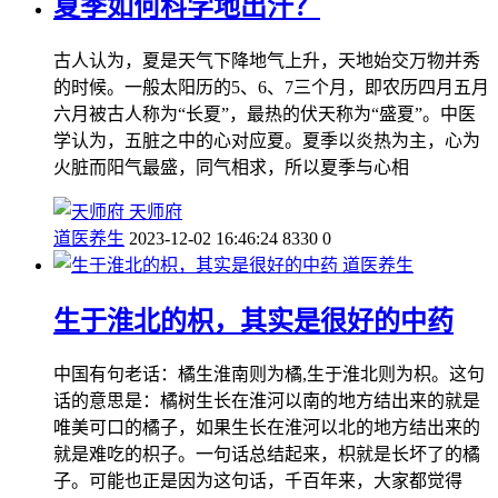
夏季如何科学地出汗？
古人认为，夏是天气下降地气上升，天地始交万物并秀
的时候。一般太阳历的5、6、7三个月，即农历四月五月
六月被古人称为“长夏”，最热的伏天称为“盛夏”。中医
学认为，五脏之中的心对应夏。夏季以炎热为主，心为
火脏而阳气最盛，同气相求，所以夏季与心相
天师府
道医养生
2023-12-02 16:46:24
8330
0
道医养生
生于淮北的枳，其实是很好的中药
中国有句老话：橘生淮南则为橘,生于淮北则为枳。这句
话的意思是：橘树生长在淮河以南的地方结出来的就是
唯美可口的橘子，如果生长在淮河以北的地方结出来的
就是难吃的枳子。一句话总结起来，枳就是长坏了的橘
子。可能也正是因为这句话，千百年来，大家都觉得