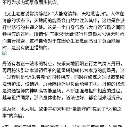
不可为求内观景象而生执念。
《太上老君说常清静经》“人能常清静，天地悉皆归”。人体在
清静的状态下，天地间的能量会自然地注入其中，这也是各派
打坐修行的共通之处。这是一个自身气场与大自然气场之间同
频相应的过程。所谓“同气相求”因此修行丹道颇为忌讳无师承
而自行摸索，这样自修对于在因心生妄念而感召了负面能量
时，是没有防卫措施的。
丹道有着正一法术的特点，先采天地阴阳五行之气纳入丹田，
再用秘法引动本派祖师爷的能量辅助转化为本身的能量丹，这
一过程则是“近朱者赤”的同频相应。同时在修炼之时以道家秘
法请护法、设结界，屏蔽隔绝外界负面能量干扰。丹道的修炼
是沟通祖师的神明高等能量场，不断加强与祖师相应的过程，
越与祖师同频，那么身体也好，道法也好，都会越来越提升。
道为体，术为用。故张宇初天师把“坐圜守静”提到了“入道之
本”的高度。