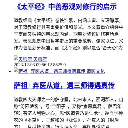
《太平经》中善恶观对修行的启示
道教经典《太平经》卷帙浩繁，内涵丰富、义理醇厚，
对于道教修行具有重要价值和意义。本文着重介绍经中
丰富而又独特的善恶观内涵，期望对诸位同修有所启
发。善恶观是中国哲学史上的重要范畴，儒家以仁、义
作为善恶划分标准，而《太平经》则以是否“合天心”为
天师府
2023-12-03 09:56:12
8625
0
道医文化
萨祖 | 弃医从道，遇三师得遇真传
道教四大天师之一的萨守坚，北宋末人，西河郡人，自
称“汾阳萨客”，号“全阳子”，又称“崇恩真君”。萨君年
轻时有济人利物之心，思“医道者乃是仁术”，遂自学神
农的《本草》，王叔和的《脉诀》，孙真人的《肘后
方》，且尽皆习熟。行医误人命，弃医寻道萨君