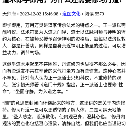
天师府
•
2023-12-02 15:46:08
•
道医文化
•
阅读 5579
即学即用，万用万灵是道家传承法术的特点之一。正一派以斋
醮科仪、法术符箓为入道之门径，道士以法脉祖师与神明的盟
约为核心，在被师父授予召请神明的资格后，每每以法济世救
人，都是行善功，同样是自身亲近神明正能量的过程，可以增
益功力，调节气场。
这似乎道术用起来不甚困难，丹道修习也显得不那么必要，因
而有些道友不禁在辛苦的采气打坐方面有些懈怠。这种心态并
不罕见，针对有人认为正一派道士只知科仪，不重修持的观
点，张宇初天师著《道门十规》指出，正一派道士也要修“性
命”，“坐圜守静，为入道之本。”
“圜”的意思是封闭而环绕起来的地方，这里讲的是关于内炼修
持。修习丹道一是可以更透彻的了解人体，二是可纳天地能
量。“圣人慈念，设法教化，使内观己身，澄其心也。”修丹内
观法的要点也包括澄心遣欲，清静自然，但我们也应当谨记切