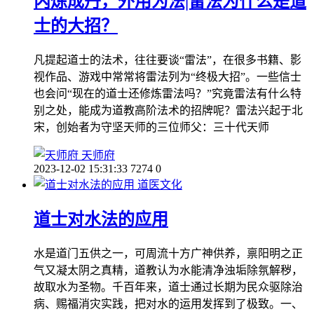
内炼成丹，外用为法|雷法为什么是道
士的大招？
凡提起道士的法术，往往要谈“雷法”，在很多书籍、影
视作品、游戏中常常将雷法列为“终极大招”。一些信士
也会问“现在的道士还修炼雷法吗？”究竟雷法有什么特
别之处，能成为道教高阶法术的招牌呢？雷法兴起于北
宋，创始者为守坚天师的三位师父：三十代天师
天师府
2023-12-02 15:31:33
7274
0
道医文化
道士对水法的应用
水是道门五供之一，可周流十方广神供养，禀阳明之正
气又凝太阴之真精，道教认为水能清净浊垢除氛解秽，
故取水为圣物。千百年来，道士通过长期为民众驱除治
病、赐福消灾实践，把对水的运用发挥到了极致。一、