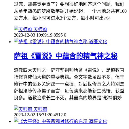
过完，却感觉更累了？要想很好地回答这个问题，我们
从童年熟悉的梦魇数学题开始说起：一个水池总共有100
立方水，每小时可进水3个立方，每小时可出水4
天师府
2023-12-03 10:09:19
8595
0
道医文化
萨祖《雷说》中蕴含的精气神之秘
道教四大天师之一萨守坚祖师所著《雷说》，是道教直
指修真成仙大道的重要典籍。全文字数虽然不多，但于
修行中的诸多关窍都一一点拨，对后世修真之人特别是
萨祖法脉传承弟子而言，每每读来都能新生感悟、获益
良多。道教追求长生不死，其最高的境界是“形神俱妙
天师府
2023-12-02 15:31:20
4512
0
道医文化