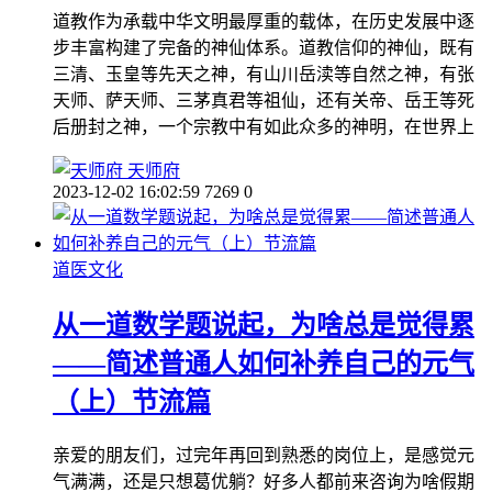
道教作为承载中华文明最厚重的载体，在历史发展中逐
步丰富构建了完备的神仙体系。道教信仰的神仙，既有
三清、玉皇等先天之神，有山川岳渎等自然之神，有张
天师、萨天师、三茅真君等祖仙，还有关帝、岳王等死
后册封之神，一个宗教中有如此众多的神明，在世界上
天师府
2023-12-02 16:02:59
7269
0
道医文化
从一道数学题说起，为啥总是觉得累
——简述普通人如何补养自己的元气
（上）节流篇
亲爱的朋友们，过完年再回到熟悉的岗位上，是感觉元
气满满，还是只想葛优躺？好多人都前来咨询为啥假期