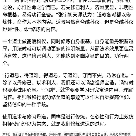
“正一则惟习科教。孰知学道之本，非性命二事而何；虽科教
之设，亦惟性命之学而已。若夫修己利人，济幽度显，非明性
命根基，曷得功行全备。”张宇初天师认为：道教各派都以修
炼性、命作为基本内容。道教虽然有斋醮科仪，但是斋醮科仪
也是“性、命”修炼的内容。
一个道士做斋醮科仪，同时修炼自身根基，自身能量丹积蓄越
厚，用法时就可以调动更多的神明能量，从而法术效果更佳灵
验有效，这样修己利人，才能达到济幽度显的目的，功行两
全。
“行道易，得道难。得道易，守道难。守而不失，乃常存也。”
除了以丹修己、以术利人，我们还可以诵念祖师宝诰，诵持时
也要虔诚用心念。“心到”，就需要要学习研究宝诰内容，理解
内容。祖师爷积行累功修至道的事迹可以作为自觉提高信仰、
坚持信仰的一种手段。
使用道术与修习丹道，同样是进行修炼，在心性和行为上效仿
祖师爷而渐以为常态，就是我们修炼进道的过程。
声明：
我们致力于保护作者版权，注重分享，被刊用文章因无法核实真实出处，未能及时与作者