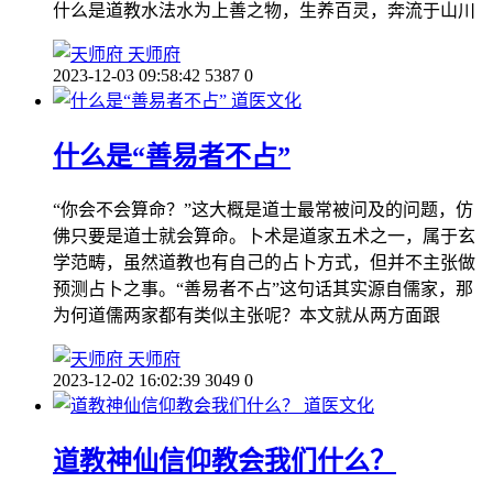
什么是道教水法水为上善之物，生养百灵，奔流于山川
天师府
2023-12-03 09:58:42
5387
0
道医文化
什么是“善易者不占”
“你会不会算命？”这大概是道士最常被问及的问题，仿
佛只要是道士就会算命。卜术是道家五术之一，属于玄
学范畴，虽然道教也有自己的占卜方式，但并不主张做
预测占卜之事。“善易者不占”这句话其实源自儒家，那
为何道儒两家都有类似主张呢？本文就从两方面跟
天师府
2023-12-02 16:02:39
3049
0
道医文化
道教神仙信仰教会我们什么？