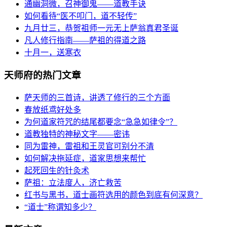
通幽洞微，召神御鬼——道教手诀
如何看待“医不叩门，道不轻传”
九月廿三，恭贺祖师一元无上萨翁真君圣诞
凡人修行指南——萨祖的得道之路
十月一，送寒衣
天师府的热门文章
萨天师的三首诗，讲透了修行的三个方面
春放纸鸢好处多
为何道家符咒的结尾都要念“急急如律令”？
道教独特的神秘文字——密讳
同为雷神，雷祖和王灵官可别分不清
如何解决拖延症，道家思想来帮忙
起死回生的针灸术
萨祖：立法度人，济亡救苦
红书与黑书，道士画符选用的颜色到底有何深意？
“道士”称谓知多少？