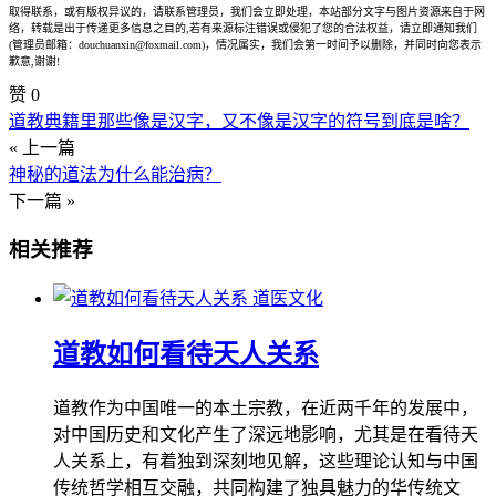
取得联系，或有版权异议的，请联系管理员，我们会立即处理，本站部分文字与图片资源来自于网
络，转载是出于传递更多信息之目的,若有来源标注错误或侵犯了您的合法权益，请立即通知我们
(管理员邮箱：douchuanxin@foxmail.com)，情况属实，我们会第一时间予以删除，并同时向您表示
歉意,谢谢!
赞
0
道教典籍里那些像是汉字，又不像是汉字的符号到底是啥？
« 上一篇
神秘的道法为什么能治病？
下一篇 »
相关推荐
道医文化
道教如何看待天人关系
道教作为中国唯一的本土宗教，在近两千年的发展中，
对中国历史和文化产生了深远地影响，尤其是在看待天
人关系上，有着独到深刻地见解，这些理论认知与中国
传统哲学相互交融，共同构建了独具魅力的华传统文