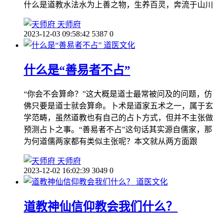
什么是道教水法水为上善之物，生养百灵，奔流于山川
天师府
2023-12-03 09:58:42
5387
0
道医文化
什么是“善易者不占”
“你会不会算命？”这大概是道士最常被问及的问题，仿
佛只要是道士就会算命。卜术是道家五术之一，属于玄
学范畴，虽然道教也有自己的占卜方式，但并不主张做
预测占卜之事。“善易者不占”这句话其实源自儒家，那
为何道儒两家都有类似主张呢？本文就从两方面跟
天师府
2023-12-02 16:02:39
3049
0
道医文化
道教神仙信仰教会我们什么？