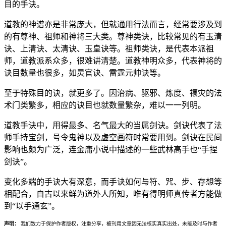
目的手诀。
道教的神谱亦是非常庞大，但就通用行法而言，经常要涉及到
的有尊神、祖师和神将三大类。尊神类诀，比较常见的有玉清
诀、上清诀、太清诀、玉皇诀等。祖师类诀，是代表本派祖
师，道教派系众多，很难讲清楚。道教神明众多，代表神将的
诀目数量也很多，如灵官诀、雷霆元帅诀等。
至于特殊目的诀，就更多了。因治病、驱邪、炼度、禳灾的法
术门类繁多，相应的诀目也就数量繁杂，难以一一列明。
道教手诀中，用得最多、名气最大的当属剑诀。剑诀代表了法
师手持宝剑，号令鬼神以及虚空画符时常要用到。剑诀在民间
影响也颇为广泛，连金庸小说中描述的一些武林高手也“手捏
剑诀”。
变化多端的手诀大有深意，而手诀如何与符、咒、步、存想等
相配合，自古以来鲜为道外人所知，唯有得明师真传者方能做
到“以手通玄”。
声明：
我们致力于保护作者版权，注重分享，被刊用文章因无法核实真实出处，未能及时与作者