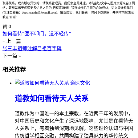
取得联系，或有版权异议的，请联系管理员，我们会立即处理，本站部分文字与图片资源来自于网
络，转载是出于传递更多信息之目的,若有来源标注错误或侵犯了您的合法权益，请立即通知我们
(管理员邮箱：douchuanxin@foxmail.com)，情况属实，我们会第一时间予以删除，并同时向您表示
歉意,谢谢!
赞
0
如何看待“医不叩门，道不轻传”
« 上一篇
张三丰祖师注解吕祖百字碑
下一篇 »
相关推荐
道医文化
道教如何看待天人关系
道教作为中国唯一的本土宗教，在近两千年的发展中，
对中国历史和文化产生了深远地影响，尤其是在看待天
人关系上，有着独到深刻地见解，这些理论认知与中国
传统哲学相互交融，共同构建了独具魅力的华传统文