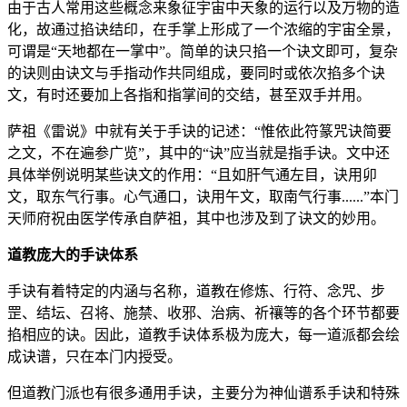
由于古人常用这些概念来象征宇宙中天象的运行以及万物的造
化，故通过掐诀结印，在手掌上形成了一个浓缩的宇宙全景，
可谓是“天地都在一掌中”。简单的诀只掐一个诀文即可，复杂
的诀则由诀文与手指动作共同组成，要同时或依次掐多个诀
文，有时还要加上各指和指掌间的交结，甚至双手并用。
萨祖《雷说》中就有关于手诀的记述：“惟依此符篆咒诀简要
之文，不在遍参广览”，其中的“诀”应当就是指手诀。文中还
具体举例说明某些诀文的作用：“且如肝气通左目，诀用卯
文，取东气行事。心气通口，诀用午文，取南气行事......”本门
天师府祝由医学传承自萨祖，其中也涉及到了诀文的妙用。
道教庞大的手诀体系
手诀有着特定的内涵与名称，道教在修炼、行符、念咒、步
罡、结坛、召将、施禁、收邪、治病、祈禳等的各个环节都要
掐相应的诀。因此，道教手诀体系极为庞大，每一道派都会绘
成诀谱，只在本门内授受。
但道教门派也有很多通用手诀，主要分为神仙谱系手诀和特殊