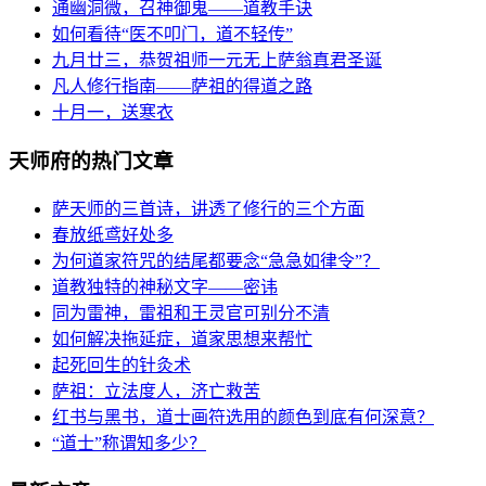
通幽洞微，召神御鬼——道教手诀
如何看待“医不叩门，道不轻传”
九月廿三，恭贺祖师一元无上萨翁真君圣诞
凡人修行指南——萨祖的得道之路
十月一，送寒衣
天师府的热门文章
萨天师的三首诗，讲透了修行的三个方面
春放纸鸢好处多
为何道家符咒的结尾都要念“急急如律令”？
道教独特的神秘文字——密讳
同为雷神，雷祖和王灵官可别分不清
如何解决拖延症，道家思想来帮忙
起死回生的针灸术
萨祖：立法度人，济亡救苦
红书与黑书，道士画符选用的颜色到底有何深意？
“道士”称谓知多少？