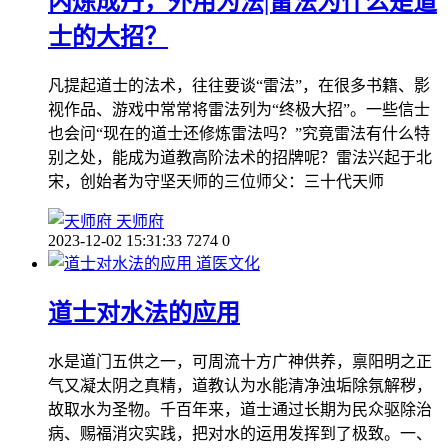
内炼成丹，外用为法|雷法为什么是道
士的大招？
凡提起道士的法术，往往要谈“雷法”，在很多书籍、影
视作品、游戏中常常将雷法列为“终极大招”。一些信士
也会问“现在的道士还修炼雷法吗？”究竟雷法有什么特
别之处，能成为道教高阶法术的招牌呢？雷法兴起于北
宋，创始者为守坚天师的三位师父：三十代天师
天师府
2023-12-02 15:31:33
7274
0
道医文化
道士对水法的应用
水是道门五供之一，可周流十方广神供养，禀阳明之正
气又凝太阴之真精，道教认为水能清净浊垢除氛解秽，
故取水为圣物。千百年来，道士通过长期为民众驱除治
病、赐福消灾实践，把对水的运用发挥到了极致。一、