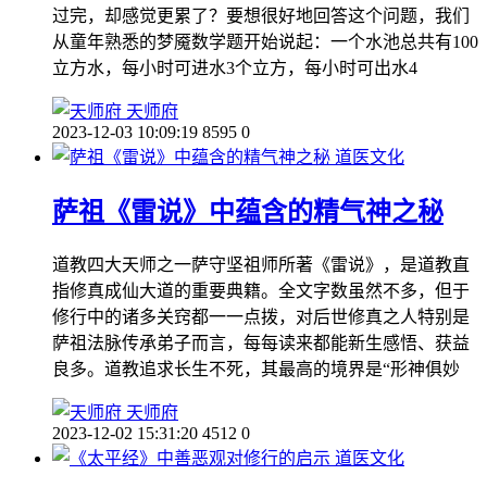
过完，却感觉更累了？要想很好地回答这个问题，我们
从童年熟悉的梦魇数学题开始说起：一个水池总共有100
立方水，每小时可进水3个立方，每小时可出水4
天师府
2023-12-03 10:09:19
8595
0
道医文化
萨祖《雷说》中蕴含的精气神之秘
道教四大天师之一萨守坚祖师所著《雷说》，是道教直
指修真成仙大道的重要典籍。全文字数虽然不多，但于
修行中的诸多关窍都一一点拨，对后世修真之人特别是
萨祖法脉传承弟子而言，每每读来都能新生感悟、获益
良多。道教追求长生不死，其最高的境界是“形神俱妙
天师府
2023-12-02 15:31:20
4512
0
道医文化