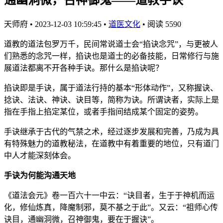
天师府
•
2023-12-03 10:59:45
•
道医文化
•
阅读 5590
道教的道法包罗万千，民间常说道士会“掐诀念咒”，与更被人
们熟悉的念咒一样，掐诀也是道士的必备技能，日常修行与施
展道法都离不开各种手诀。那什么是掐诀呢？
掐诀即是手诀，属于道法行持的基本“形体动作”，又称握诀、
捻诀、法诀、神诀、诀目等，简称为诀。所谓诀者，实际上是
指在手指上掐定某位，或者手指间结成某个固定的姿势。
手诀继承于古代的气禁之术，经过逐步发展和完善，乃成为具
有特殊魅力的道教秘法，在道教中有着重要的地位，只有道门
中人才能深刻体会。
手诀为何能沟通天地
《道法会元》卷一百六十一中云：“诀目者，生于于神机而运
化，修仙炼真，降魔制邪，莫不基之于此”。又云：“祖师心传
诀目，通幽洞微，召神御鬼，要在于握诀”。