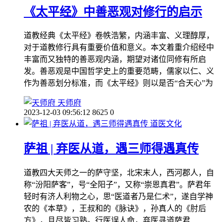
《太平经》中善恶观对修行的启示
道教经典《太平经》卷帙浩繁，内涵丰富、义理醇厚，
对于道教修行具有重要价值和意义。本文着重介绍经中
丰富而又独特的善恶观内涵，期望对诸位同修有所启
发。善恶观是中国哲学史上的重要范畴，儒家以仁、义
作为善恶划分标准，而《太平经》则以是否“合天心”为
天师府
2023-12-03 09:56:12
8625
0
道医文化
萨祖 | 弃医从道，遇三师得遇真传
道教四大天师之一的萨守坚，北宋末人，西河郡人，自
称“汾阳萨客”，号“全阳子”，又称“崇恩真君”。萨君年
轻时有济人利物之心，思“医道者乃是仁术”，遂自学神
农的《本草》，王叔和的《脉诀》，孙真人的《肘后
方》，且尽皆习熟。行医误人命，弃医寻道萨君