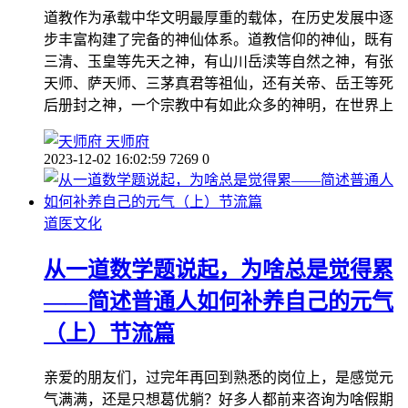
道教作为承载中华文明最厚重的载体，在历史发展中逐
步丰富构建了完备的神仙体系。道教信仰的神仙，既有
三清、玉皇等先天之神，有山川岳渎等自然之神，有张
天师、萨天师、三茅真君等祖仙，还有关帝、岳王等死
后册封之神，一个宗教中有如此众多的神明，在世界上
天师府
2023-12-02 16:02:59
7269
0
道医文化
从一道数学题说起，为啥总是觉得累
——简述普通人如何补养自己的元气
（上）节流篇
亲爱的朋友们，过完年再回到熟悉的岗位上，是感觉元
气满满，还是只想葛优躺？好多人都前来咨询为啥假期