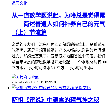
道医文化
从一道数学题说起，为啥总是觉得累
——简述普通人如何补养自己的元气
（上）节流篇
亲爱的朋友们，过完年再回到熟悉的岗位上，是感觉元
气满满，还是只想葛优躺？好多人都前来咨询为啥假期
过完，却感觉更累了？要想很好地回答这个问题，我们
从童年熟悉的梦魇数学题开始说起：一个水池总共有100
立方水，每小时可进水3个立方，每小时可出水4
天师府
2023-12-03 10:09:19
8595
0
道医文化
萨祖《雷说》中蕴含的精气神之秘