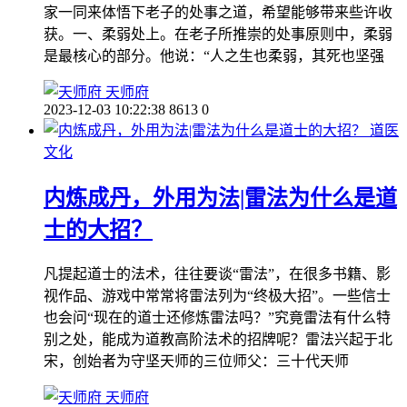
家一同来体悟下老子的处事之道，希望能够带来些许收
获。一、柔弱处上。在老子所推崇的处事原则中，柔弱
是最核心的部分。他说：“人之生也柔弱，其死也坚强
天师府
2023-12-03 10:22:38
8613
0
道医
文化
内炼成丹，外用为法|雷法为什么是道
士的大招？
凡提起道士的法术，往往要谈“雷法”，在很多书籍、影
视作品、游戏中常常将雷法列为“终极大招”。一些信士
也会问“现在的道士还修炼雷法吗？”究竟雷法有什么特
别之处，能成为道教高阶法术的招牌呢？雷法兴起于北
宋，创始者为守坚天师的三位师父：三十代天师
天师府