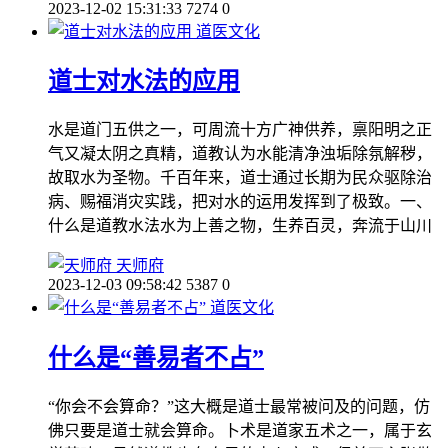
2023-12-02 15:31:33
7274
0
道医文化
道士对水法的应用
水是道门五供之一，可周流十方广神供养，禀阳明之正
气又凝太阴之真精，道教认为水能清净浊垢除氛解秽，
故取水为圣物。千百年来，道士通过长期为民众驱除治
病、赐福消灾实践，把对水的运用发挥到了极致。一、
什么是道教水法水为上善之物，生养百灵，奔流于山川
天师府
2023-12-03 09:58:42
5387
0
道医文化
什么是“善易者不占”
“你会不会算命？”这大概是道士最常被问及的问题，仿
佛只要是道士就会算命。卜术是道家五术之一，属于玄