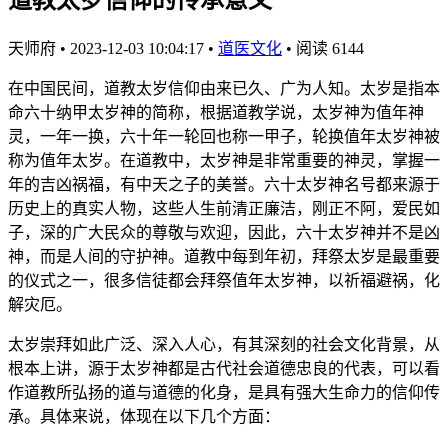
天师府
•
2023-12-03 10:04:17
•
道医文化
•
阅读 6144
在中国民间，道教太岁信仰由来已久、广为人知。太岁是指本
命六十纳甲太岁神的简称，根据道教学说，太岁神为值年神
灵，一年一换，六十年一轮回也称一甲子，轮换值年太岁神被
称为值年太岁。在道教中，太岁神是非常重要的神灵，掌握一
年的吉凶祸福，有中天之子的美誉。六十太岁神名号都来源于
历史上的真实人物，这些人生前清正廉洁，刚正不阿，爱民如
子，深的广大民众的尊敬与欢迎，因此，六十太岁神并不是凶
神，而是人间的守护神。道教中每到年初，拜祭太岁是最重要
的仪式之一，很多信徒都会拜祭值年太岁神，以祈福避祸，化
解灾厄。
太岁崇拜如此广泛、深入人心，有其深刻的社会文化背景，从
根本上讲，源于太岁神都是古代社会道德忠良的代表，可以看
作道教所弘扬的道与道德的化身，是具有强大生命力的信仰传
承。具体来说，体现在以下几个方面：