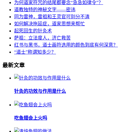
为何道家符咒的结尾都要念“急急如律令”？
道教独特的神秘文字——密讳
同为雷神，雷祖和王灵官可别分不清
如何解决拖延症，道家思想来帮忙
起死回生的针灸术
萨祖：立法度人，济亡救苦
红书与黑书，道士画符选用的颜色到底有何深意？
“道士”称谓知多少？
最新文章
针灸的功效与作用是什么
吃鱼翅会上火吗