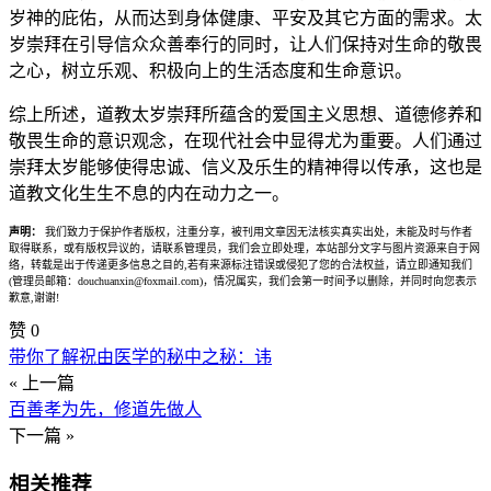
岁神的庇佑，从而达到身体健康、平安及其它方面的需求。太
岁崇拜在引导信众众善奉行的同时，让人们保持对生命的敬畏
之心，树立乐观、积极向上的生活态度和生命意识。
综上所述，道教太岁崇拜所蕴含的爱国主义思想、道德修养和
敬畏生命的意识观念，在现代社会中显得尤为重要。人们通过
崇拜太岁能够使得忠诚、信义及乐生的精神得以传承，这也是
道教文化生生不息的内在动力之一。
声明：
我们致力于保护作者版权，注重分享，被刊用文章因无法核实真实出处，未能及时与作者
取得联系，或有版权异议的，请联系管理员，我们会立即处理，本站部分文字与图片资源来自于网
络，转载是出于传递更多信息之目的,若有来源标注错误或侵犯了您的合法权益，请立即通知我们
(管理员邮箱：douchuanxin@foxmail.com)，情况属实，我们会第一时间予以删除，并同时向您表示
歉意,谢谢!
赞
0
带你了解祝由医学的秘中之秘：讳
« 上一篇
百善孝为先，修道先做人
下一篇 »
相关推荐