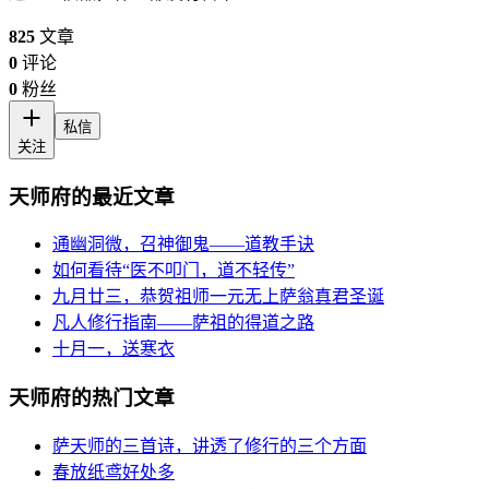
825
文章
0
评论
0
粉丝
私信
关注
天师府的最近文章
通幽洞微，召神御鬼——道教手诀
如何看待“医不叩门，道不轻传”
九月廿三，恭贺祖师一元无上萨翁真君圣诞
凡人修行指南——萨祖的得道之路
十月一，送寒衣
天师府的热门文章
萨天师的三首诗，讲透了修行的三个方面
春放纸鸢好处多