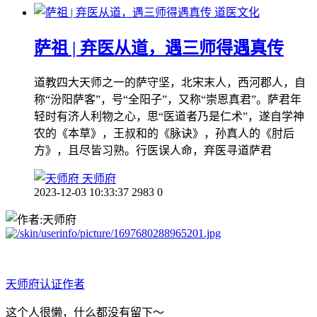
道医文化
萨祖 | 弃医从道，遇三师得遇真传
道教四大天师之一的萨守坚，北宋末人，西河郡人，自
称“汾阳萨客”，号“全阳子”，又称“崇恩真君”。萨君年
轻时有济人利物之心，思“医道者乃是仁术”，遂自学神
农的《本草》，王叔和的《脉诀》，孙真人的《肘后
方》，且尽皆习熟。行医误人命，弃医寻道萨君
天师府
2023-12-03 10:33:37
2983
0
天师府
认证作者
这个人很懒，什么都没有留下～