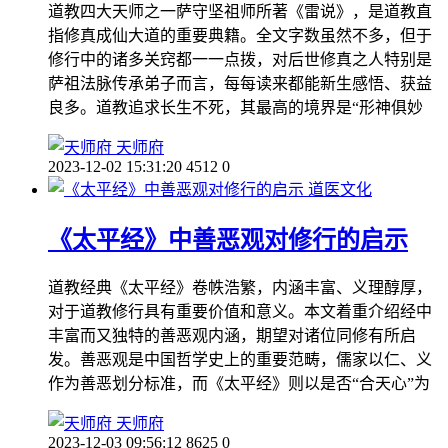
道教四大天师之一萨守坚祖师所著《雷说》，是道教直
指修真成仙大道的重要典籍。全文字数虽然不多，但于
修行中的诸多关窍都一一点拨，对后世修真之人特别是
萨祖法脉传承弟子而言，每每读来都能新生感悟、获益
良多。道教追求长生不死，其最高的境界是“形神俱妙
天师府
2023-12-02 15:31:20
4512
0
道医文化
《太平经》中善恶观对修行的启示
道教经典《太平经》卷帙浩繁，内涵丰富、义理醇厚，
对于道教修行具有重要价值和意义。本文着重介绍经中
丰富而又独特的善恶观内涵，期望对诸位同修有所启
发。善恶观是中国哲学史上的重要范畴，儒家以仁、义
作为善恶划分标准，而《太平经》则以是否“合天心”为
天师府
2023-12-03 09:56:12
8625
0