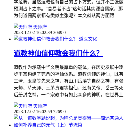
学范畴，虽然道教也有自己的占卜方式，但并不主张做
预测占卜之事。“善易者不占”这句话其实源自儒家，那
为何道儒两家都有类似主张呢？本文就从两方面跟
天师府
2023-12-02 16:02:39
3049
0
道医文化
道教神仙信仰教会我们什么？
道教作为承载中华文明最厚重的载体，在历史发展中逐
步丰富构建了完备的神仙体系。道教信仰的神仙，既有
三清、玉皇等先天之神，有山川岳渎等自然之神，有张
天师、萨天师、三茅真君等祖仙，还有关帝、岳王等死
后册封之神，一个宗教中有如此众多的神明，在世界上
天师府
2023-12-02 16:02:59
7269
0