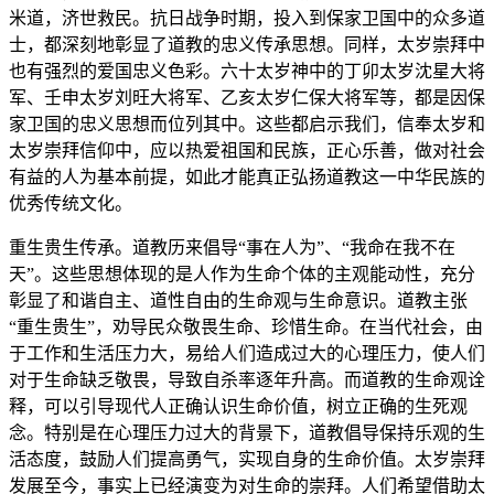
米道，济世救民。抗日战争时期，投入到保家卫国中的众多道
士，都深刻地彰显了道教的忠义传承思想。同样，太岁崇拜中
也有强烈的爱国忠义色彩。六十太岁神中的丁卯太岁沈星大将
军、壬申太岁刘旺大将军、乙亥太岁仁保大将军等，都是因保
家卫国的忠义思想而位列其中。这些都启示我们，信奉太岁和
太岁崇拜信仰中，应以热爱祖国和民族，正心乐善，做对社会
有益的人为基本前提，如此才能真正弘扬道教这一中华民族的
优秀传统文化。
重生贵生传承。道教历来倡导“事在人为”、“我命在我不在
天”。这些思想体现的是人作为生命个体的主观能动性，充分
彰显了和谐自主、道性自由的生命观与生命意识。道教主张
“重生贵生”，劝导民众敬畏生命、珍惜生命。在当代社会，由
于工作和生活压力大，易给人们造成过大的心理压力，使人们
对于生命缺乏敬畏，导致自杀率逐年升高。而道教的生命观诠
释，可以引导现代人正确认识生命价值，树立正确的生死观
念。特别是在心理压力过大的背景下，道教倡导保持乐观的生
活态度，鼓励人们提高勇气，实现自身的生命价值。太岁崇拜
发展至今，事实上已经演变为对生命的崇拜。人们希望借助太