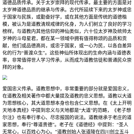
道德品质传承。关于太岁崇拜的现代传承，最主要的方面是对
太岁神道德品质的继承与传承。古代所延续下来的太岁神或忠
于国家与民族，或勤奋好学，或在其他方面是传统的道德楷
模，被认为是道教清规戒律的化身，为人们树立了良好的学习
榜样。与道教内其他信仰的神仙类似，六十位太岁神及统帅太
岁神的斗母星君，都在某一领域中拥有值得称颂的品质和贡
献，他们或品德高尚，或忠于国家，或一心为民，以各自差异
化的行为“普渡众生”。这些神仙所体现出的生命内涵与道德表
率，非常值得世人学习传承，从而成为道教信徒和普通民众崇
拜的对象。
爱国忠义传承。道教思想中，非常重要的部分就是爱国忠义，
在道教及相关著作中都大量提及道教的忠义思想。道教以大道
为思想核心，其大道思想本身也包含仁义思想。在《太上开明
天地本真经》中提到忠义与天地都是“大道”的范畴，《老子想
尔注》也有奉行孝心、尽忠报国的说法。道教继承于老庄的道
家思想，奉行“尊道贵德”。老子在《道德经》中提到：“圣人
无常心，以百姓心为心。”道教创始人张道陵在四川创立五斗