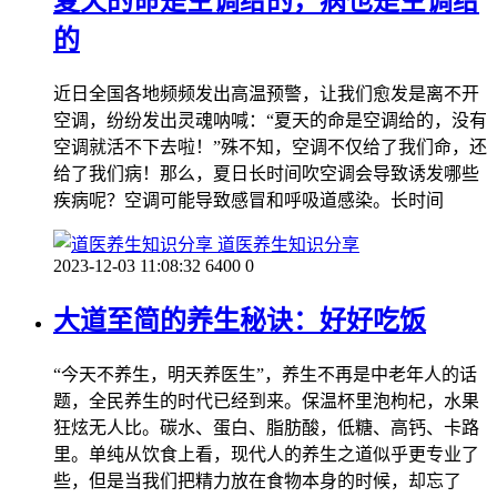
夏天的命是空调给的，病也是空调给
的
近日全国各地频频发出高温预警，让我们愈发是离不开
空调，纷纷发出灵魂呐喊：“夏天的命是空调给的，没有
空调就活不下去啦！”殊不知，空调不仅给了我们命，还
给了我们病！那么，夏日长时间吹空调会导致诱发哪些
疾病呢？空调可能导致感冒和呼吸道感染。长时间
道医养生知识分享
2023-12-03 11:08:32
6400
0
大道至简的养生秘诀：好好吃饭
“今天不养生，明天养医生”，养生不再是中老年人的话
题，全民养生的时代已经到来。保温杯里泡枸杞，水果
狂炫无人比。碳水、蛋白、脂肪酸，低糖、高钙、卡路
里。单纯从饮食上看，现代人的养生之道似乎更专业了
些，但是当我们把精力放在食物本身的时候，却忘了