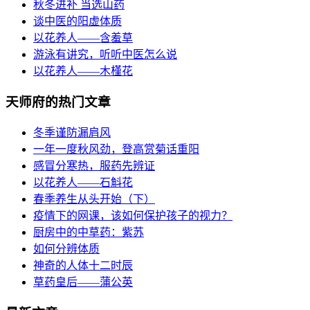
秋冬进补 当选山药
谈中医的阳虚体质
以花养人——含羞草
游泳有讲究，听听中医怎么说
以花养人——木槿花
天师府的热门文章
冬季谨防漏肩风
一年一度秋风劲，登高赏菊话重阳
感冒分寒热，服药先辨证
以花养人——石斛花
春季养生从头开始（下）
疫情下的网课，该如何保护孩子的视力？
厨房中的中草药：紫苏
如何分辨体质
神奇的人体十二时辰
草药皇后——蒲公英