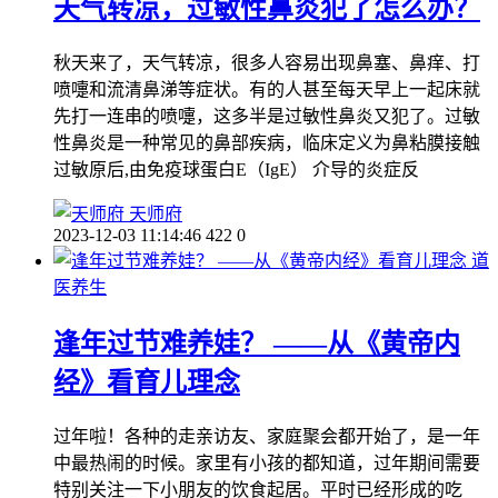
天气转凉，过敏性鼻炎犯了怎么办？
秋天来了，天气转凉，很多人容易出现鼻塞、鼻痒、打
喷嚏和流清鼻涕等症状。有的人甚至每天早上一起床就
先打一连串的喷嚏，这多半是过敏性鼻炎又犯了。过敏
性鼻炎是一种常见的鼻部疾病，临床定义为鼻粘膜接触
过敏原后,由免疫球蛋白E（IgE） 介导的炎症反
天师府
2023-12-03 11:14:46
422
0
道
医养生
逢年过节难养娃？ ——从《黄帝内
经》看育儿理念
过年啦！各种的走亲访友、家庭聚会都开始了，是一年
中最热闹的时候。家里有小孩的都知道，过年期间需要
特别关注一下小朋友的饮食起居。平时已经形成的吃