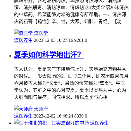
腠理不开，容易淤积内热。现按照清热泻火、清热燥
湿、清热解毒、清热凉血、清虚热这5大类介绍20味清热
的中草药，希望能够对您的健康有所帮助。一、清热泻
火药石膏【药性】辛、甘，大寒。归肺、胃经。【功
道医堂
道医养生
2023-12-03 10:27:16
9261
0
夏季如何科学地出汗？
古人认为，夏是天气下降地气上升，天地始交万物并秀
的时候。一般太阳历的5、6、7三个月，即农历四月五月
六月被古人称为“长夏”，最热的伏天称为“盛夏”。中医
学认为，五脏之中的心对应夏。夏季以炎热为主，心为
火脏而阳气最盛，同气相求，所以夏季与心相
天师府
道医养生
2023-12-02 16:46:24
8330
0
道医养生