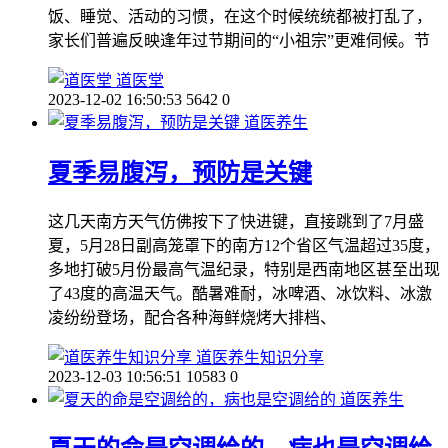
饭、睡觉、活动的习惯，在这个时候统统都被打乱了，
家长们普遍反映逢年过节期间的“小祖宗”更难伺候。节
道医堂
2023-12-02 16:50:53
5642
0
道医养生
夏季易腹泻，预防是关键
这几天南方天气仿佛按下了快进键，直接跳到了7月盛
夏，5月28日副高笼罩下的南方12个省区气温超过35度，
多地打破5月份最高气温纪录，特别是西南地区甚至出现
了43度的高温天气。酷暑难耐，冰啤酒、冰饮料、冰激
凌纷纷登场，配合各种海鲜烧烤大排档、
道医养生知识分享
2023-12-03 10:56:51
10583
0
道医养生