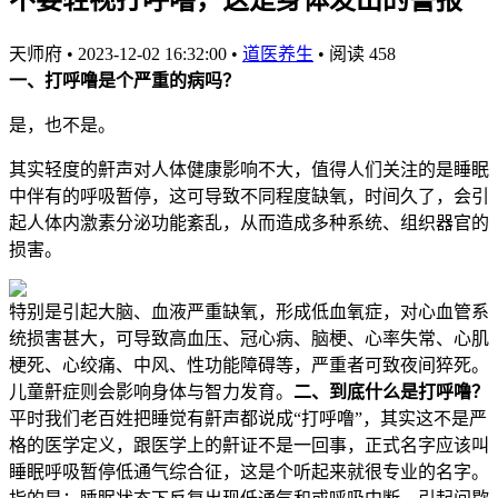
天师府
•
2023-12-02 16:32:00
•
道医养生
•
阅读 458
一、打呼噜是个严重的病吗？
是，也不是。
其实轻度的鼾声对人体健康影响不大，值得人们关注的是睡眠
中伴有的呼吸暂停，这可导致不同程度缺氧，时间久了，会引
起人体内激素分泌功能紊乱，从而造成多种系统、组织器官的
损害。
特别是引起大脑、血液严重缺氧，形成低血氧症，对心血管系
统损害甚大，可导致高血压、冠心病、脑梗、心率失常、心肌
梗死、心绞痛、中风、性功能障碍等，严重者可致夜间猝死。
儿童鼾症则会影响身体与智力发育。
二、到底什么是打呼噜？
平时我们老百姓把睡觉有鼾声都说成“打呼噜”，其实这不是严
格的医学定义，跟医学上的鼾证不是一回事，正式名字应该叫
睡眠呼吸暂停低通气综合征，这是个听起来就很专业的名字。