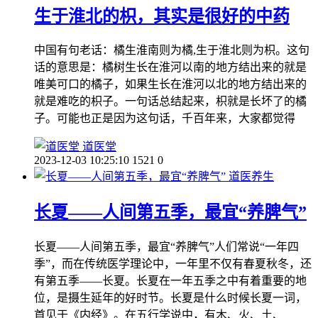
生于淮北的枳，其实是很好的中药
中国有句老话：橘生淮南则为橘,生于淮北则为枳。这句
话的意思是：橘树生长在淮河以南的地方结出来的就是
唯美可口的橘子，如果生长在淮河以北的地方结出来的
就是难吃的枳子。一句话总结起来，枳就是长坏了的橘
子。可能也正是因为这句话，千百年来，大家都觉得
道医堂
2023-12-03 10:25:10
1521
0
道医养生
长夏——人间第五季，最宜“养脾气”
长夏——人间第五季，最宜“养脾气”人们常说“一年四
季”，而在传统医学理论中，一年里不仅有春夏秋冬，还
有第五季——长夏。长夏在一年五季之中有着重要的地
位，是摄生延年的好时节。长夏是什么时候长夏一词，
首见于《内经》。在五行学说中，有木、火、土、