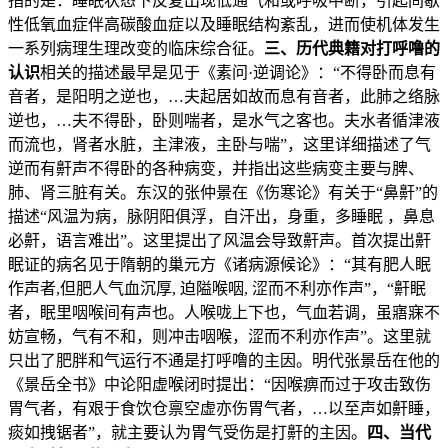
指的是：睡眠状态下反复出现低通气和或呼吸中断，引起间歇
性低氧血症伴高碳酸血症以及睡眠结构紊乱，进而使机体发生
一系列病理生理改变的临床综合征。
三、历代典籍对打呼噜的
认识
相关的描述最早是见于《素问·逆调论》：“不得卧而息有
音者，是阳明之逆也，…夫起居如故而息有音者，此肺之络脉
逆也，…夫不得卧，卧则喘者，是水气之客也。夫水者循津液
而流也，肾者水脏，主津液，主卧与喘”，这里详细描述了气
逆而有鼾声不得卧的各种病变，并指出这些病变主要与脾、
肺、肾三脏有关。东汉的张仲景在《伤寒论》有关于“鼻鼾”的
描述“风温为病，脉阴阳俱浮，自汗出，身重，多睡眠 ，鼻息
必鼾，语言难出”。这里提出了风温会导致鼾声。首次提出鼾
眠证的病名见于隋朝的巢元方《诸病源候论》：“其有肥人眠
作声者,但肥人气血沉厚, 迫隘喉咽, 涩而不利亦作声”，“鼾眠
者，眠里咽喉间有声也。人喉咙上下也，气血若调，虽寤寐不
妨宣畅，气有不和，则冲击咽喉，涩而不利亦作声”。这里就
只出了肥胖和气运行不通是打呼噜的主因。明代张景岳在他的
《景岳全书》中论阳虚喉闭时提出：“因喉痹而过于攻击致伤
胃气者，有艰于食饮仓禀空虚亦伤胃气者，…以至声如鼾睡，
痰如拽锯者”，就主要认为胃气受伤是打鼾的主因。
四、当代