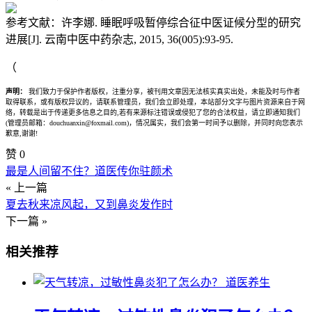
参考文献：许李娜. 睡眠呼吸暂停综合征中医证候分型的研究
进展[J]. 云南中医中药杂志, 2015, 36(005):93-95.
（
声明：
我们致力于保护作者版权，注重分享，被刊用文章因无法核实真实出处，未能及时与作者
取得联系，或有版权异议的，请联系管理员，我们会立即处理，本站部分文字与图片资源来自于网
络，转载是出于传递更多信息之目的,若有来源标注错误或侵犯了您的合法权益，请立即通知我们
(管理员邮箱：douchuanxin@foxmail.com)，情况属实，我们会第一时间予以删除，并同时向您表示
歉意,谢谢!
赞
0
最是人间留不住？道医传你驻颜术
« 上一篇
夏去秋来凉风起，又到鼻炎发作时
下一篇 »
相关推荐
道医养生