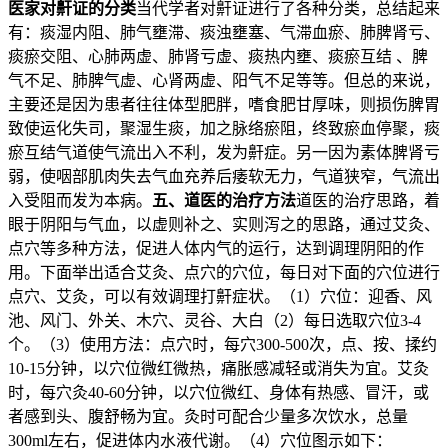
医家对鼾证的分类
当代学者对鼾证进行了各种分类，总结起来
有：痰湿内阻、肺气壅滞、痰浊壅塞、气滞血瘀、肺脾肾亏、
痰瘀交阻、心肺两虚、肺肾亏虚、痰热内壅、痰瘀互结 、脾
气不足、肺脾气虚、心肾两虚、阳气不足等等。但总的来说，
主要还是因为患者往往体型肥胖，嗜食肥甘厚味，则损伤脾胃
致使运化失司，聚湿生痰，加之脉络瘀阻，终致瘀血停聚，痰
瘀互结气道使气流出入不利，发为鼾症。另一因为素体脾肾亏
弱，使咽部肌肉失去气血充养后痿软无力，气道狭窄，气流出
入受阻而发为本病。
五、道医的治疗方法
道医的治疗思路，着
眼于阴阳与气血，以虚则补之、实则泻之的思路，通过艾灸、
点穴等多种方法，促进人体内气的运行，达到调理阴阳的作
用。下面举出适合艾灸、点穴的穴位，每日对下面的穴位进行
点穴、艾灸，可以有效调理打鼾症状。（1）穴位：迎香、风
池、风门、外关、木穴、灵谷、大白（2）每日选取穴位3-4
个。（3）使用方法：点穴时，每穴300-500次，点、按、揉约
10-15分钟，以穴位微红微热，痛胀感减轻或消失为宜。艾灸
时，每穴灸40-60分钟，以穴位微红、身体有热感、冒汗，或
者感到头、腹舒畅为宜。灸时可配合少量多次饮水，总量
300ml左右，促进体内水液代谢。（4）穴位图示如下：