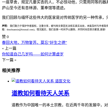
一座草舍，规定凡要买杏的人，不必惊动他，只需用同等的器
庐山至今还有杏林源、董奉馆等遗迹。
我们回顾与缅怀这些伟大的医家是对传统医学的另一种传承，
声明：
我们致力于保护作者版权，注重分享，被刊用文章因无法核实真实出处，未能及时与作者取得
箱：douchuanxin@foxmail.com)，情况属实，我们会第一时间予以删除，并同时向您表示歉意,谢谢!
赞
0
春回大地，万物复苏，莫忘“好生之德”
« 上一篇
你知道自己几岁吗——如何计算虚岁
下一篇 »
相关推荐
道医文化
道教如何看待天人关系
道教作为中国唯一的本土宗教，在近两千年的发展中，对