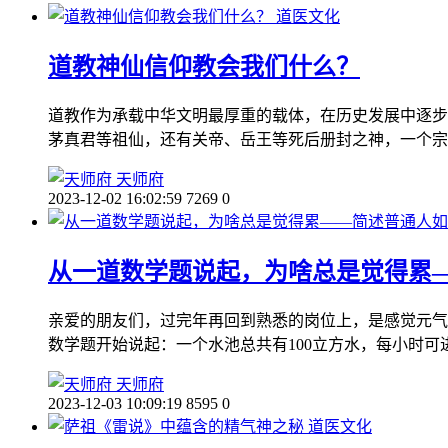
道医文化
道教神仙信仰教会我们什么？
道教作为承载中华文明最厚重的载体，在历史发展中逐步
茅真君等祖仙，还有关帝、岳王等死后册封之神，一个宗
天师府
2023-12-02 16:02:59
7269
0
从一道数学题说起，为啥总是觉得累
亲爱的朋友们，过完年再回到熟悉的岗位上，是感觉元气
数学题开始说起：一个水池总共有100立方水，每小时可
天师府
2023-12-03 10:09:19
8595
0
道医文化