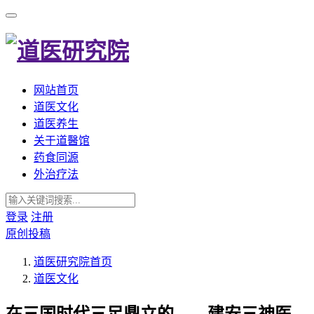
网站首页
道医文化
道医养生
关于道醫馆
药食同源
外治疗法
登录
注册
原创投稿
道医研究院
首页
道医文化
在三国时代三足鼎立的——建安三神医