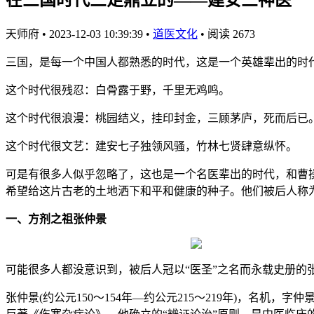
天师府
•
2023-12-03 10:39:39
•
道医文化
•
阅读 2673
三国，是每一个中国人都熟悉的时代，这是一个英雄辈出的时
这个时代很残忍：白骨露于野，千里无鸡鸣。
这个时代很浪漫：桃园结义，挂印封金，三顾茅庐，死而后已
这个时代很文艺：建安七子独领风骚，竹林七贤肆意纵怀。
可是有很多人似乎忽略了，这也是一个名医辈出的时代，和曹
希望给这片古老的土地洒下和平和健康的种子。他们被后人称
一、方剂之祖张仲景
可能很多人都没意识到，被后人冠以“医圣”之名而永载史册的
张仲景(约公元150～154年—约公元215～219年)，名