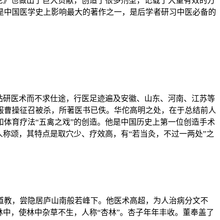
论》也做出了巨大贡献，创造了很多剂型，记载了大量有效的方
是中国医学史上影响最大的著作之一，是后学者研习中医必备的
学，钻研医术而不求仕途，行医足迹遍及安徽、山东、河南、江苏等
服曹操征召被杀，所著医书已佚。华佗高明之处，在于总结前人
体育疗法“五禽之戏”的创造。他是中国历史上第一位创造手术
称颂，其特点是取穴少、疗效高，有“若当灸，不过一两处”之
道教，尝隐居庐山南般若峰下。他医术高超，为人治病分文不
中，使林中杂草不生，人称“杏林”。杏子年年丰收。董奉盖了