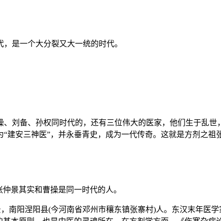
代，是一个大分裂又大一统的时代。
。
操、刘备、孙权同时代的，还有三位伟大的医家，他们生于乱世
为“建安三神医”，并永垂青史，成为一代传奇。这就是方剂之祖
张仲景其实和曹操是同一时代的人。
机，字仲景，南阳涅阳县(今河南省邓州市穰东镇张寨村)人。东汉末年