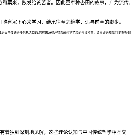
谷和粟米，散发给贫苦者。因此董奉种杏田的故事，广为流传，
们唯有沉下心来学习、继承往圣之绝学，追寻前圣的脚步。
是出于传递更多信息之目的,若有来源标注错误或侵犯了您的合法权益，请立即通知我们(管理员邮
有着独到深刻地见解，这些理论认知与中国传统哲学相互交