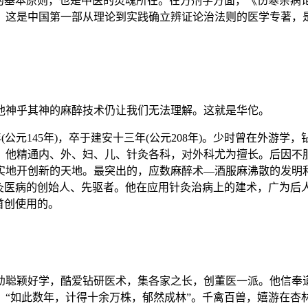
床的基本原则，也是中医的灵魂所在。在方剂学方面，《伤寒杂病
。这是中国第一部从理论到实践确立辨证论治法则的医学专著，
他神乎其神的麻醉技术仍让我们无法理解。这就是华佗。
(公元145年)，卒于建安十三年(公元208年)。少时曾在外游
。他精通内、外、妇、儿、针灸各科，对外科尤为擅长。后因不
实地开创新的天地。最突出的，应数麻醉术—酒服麻沸散的发明和
灸医病的创始人、先驱者。他在应用针灸治病上的建术，广为后人
首创使用的。
幼聪颖好学，酷爱钻研医术，集各家之长，创董医一派。他信奉
“如此数年，计得十余万株，郁然成林”。千禽百兽，嬉游在杏林