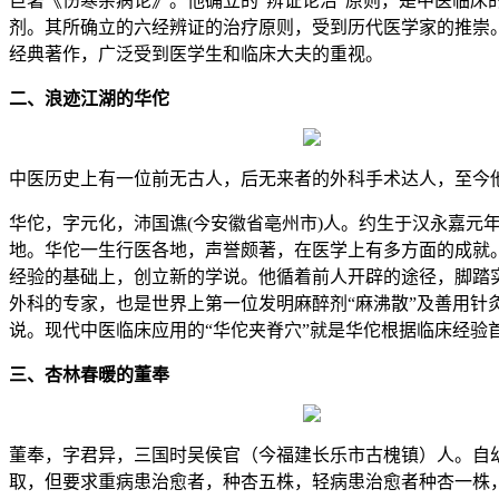
巨著《伤寒杂病论》。他确立的“辨证论治”原则，是中医临
剂。其所确立的六经辨证的治疗原则，受到历代医学家的推崇
经典著作，广泛受到医学生和临床大夫的重视。
二、浪迹江湖的华佗
中医历史上有一位前无古人，后无来者的外科手术达人，至今
华佗，字元化，沛国谯(今安徽省亳州市)人。约生于汉永嘉元年
地。华佗一生行医各地，声誉颇著，在医学上有多方面的成就
经验的基础上，创立新的学说。他循着前人开辟的途径，脚踏
外科的专家，也是世界上第一位发明麻醉剂“麻沸散”及善用针
说。现代中医临床应用的“华佗夹脊穴”就是华佗根据临床经验
三、杏林春暖的董奉
董奉，字君异，三国时吴侯官（今福建长乐市古槐镇）人。自
取，但要求重病患治愈者，种杏五株，轻病患治愈者种杏一株，