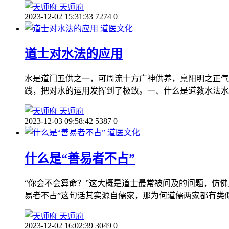
天师府
2023-12-02 15:31:33
7274
0
道医文化
道士对水法的应用
水是道门五供之一，可周流十方广神供养，禀阳明之正气
践，把对水的运用发挥到了极致。一、什么是道教水法水
天师府
2023-12-03 09:58:42
5387
0
道医文化
什么是“善易者不占”
“你会不会算命？”这大概是道士最常被问及的问题，仿
易者不占”这句话其实源自儒家，那为何道儒两家都有类
天师府
2023-12-02 16:02:39
3049
0