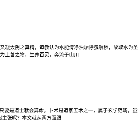
又凝太阴之真精，道教认为水能清净浊垢除氛解秽，故取水为圣
为上善之物，生养百灵，奔流于山川
佛只要是道士就会算命。卜术是道家五术之一，属于玄学范畴，虽
似主张呢？本文就从两方面跟