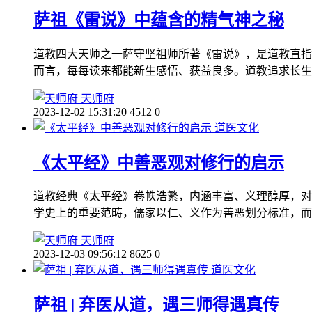
萨祖《雷说》中蕴含的精气神之秘
道教四大天师之一萨守坚祖师所著《雷说》，是道教直指
而言，每每读来都能新生感悟、获益良多。道教追求长生
天师府
2023-12-02 15:31:20
4512
0
道医文化
《太平经》中善恶观对修行的启示
道教经典《太平经》卷帙浩繁，内涵丰富、义理醇厚，对
学史上的重要范畴，儒家以仁、义作为善恶划分标准，而
天师府
2023-12-03 09:56:12
8625
0
道医文化
萨祖 | 弃医从道，遇三师得遇真传