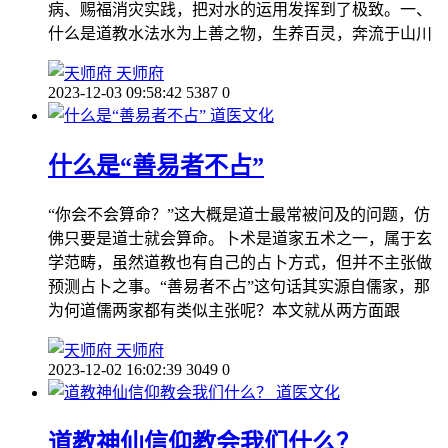
病、赐福消灾实践，把对水的运用发挥到了极致。一、
什么是道教水法水为上善之物，生养百灵，奔流于山川
天师府
2023-12-03 09:58:42
5387
0
道医文化
什么是“善易者不占”
“你会不会算命？”这大概是道士最常被问及的问题，仿
佛只要是道士就会算命。卜术是道家五术之一，属于玄
学范畴，虽然道教也有自己的占卜方式，但并不主张做
预测占卜之事。“善易者不占”这句话其实源自儒家，那
为何道儒两家都有类似主张呢？本文就从两方面跟
天师府
2023-12-02 16:02:39
3049
0
道医文化
道教神仙信仰教会我们什么？