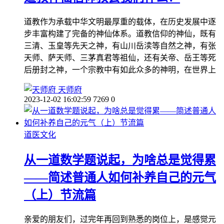
道教作为承载中华文明最厚重的载体，在历史发展中逐
步丰富构建了完备的神仙体系。道教信仰的神仙，既有
三清、玉皇等先天之神，有山川岳渎等自然之神，有张
天师、萨天师、三茅真君等祖仙，还有关帝、岳王等死
后册封之神，一个宗教中有如此众多的神明，在世界上
天师府
2023-12-02 16:02:59
7269
0
道医文化
从一道数学题说起，为啥总是觉得累
——简述普通人如何补养自己的元气
（上）节流篇
亲爱的朋友们，过完年再回到熟悉的岗位上，是感觉元