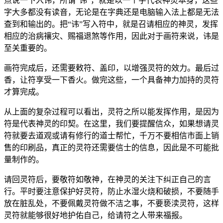
点说一下入讳，所谓“讳”，就是以一个字代表神灵本身，这些
字大多都没有读音，无论是在字典还是电脑输入法上都是无法
查到和输出的。把“讳”写入符中，就是召请相应的神灵，发挥
相应的治病禳灾、赐福退煞等作用，因此对于画符来说，讳是
至关重要的。
画符完成后，还需要敕符、盖印，以增强灵符的效力。最后过
香，让符享受一下香火。做完这些，一个具备神力加持的灵符
才算完成。
从上面的复杂过程可以看出，灵符之所以能发挥作用，是因为
符是代表神灵的印契。在这里，我们要提醒信众，如果想请灵
符就要去道观或请有修行的道士帮忙，千万不要相信市面上销
售的印刷品，真正的灵符还需要信士的信息，因此是不可能批
量制作的。
请回灵符后，要敬符如敬神，在神灵的关注下纠正自己的言
行。平时要注意保护好灵符，防止水湿火烧和破损，不要随手
放在脏乱处，不要佩戴灵符做不洁之事，不要亵渎灵符，这样
灵符就能够很好地护佑自己，给请符之人带来福报。