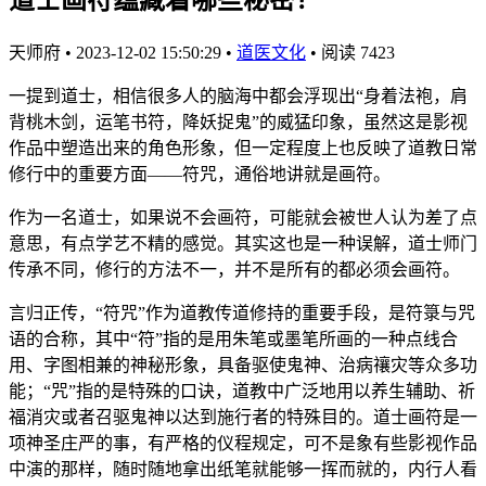
天师府
•
2023-12-02 15:50:29
•
道医文化
•
阅读 7423
一提到道士，相信很多人的脑海中都会浮现出“身着法袍，肩
背桃木剑，运笔书符，降妖捉鬼”的威猛印象，虽然这是影视
作品中塑造出来的角色形象，但一定程度上也反映了道教日常
修行中的重要方面——符咒，通俗地讲就是画符。
作为一名道士，如果说不会画符，可能就会被世人认为差了点
意思，有点学艺不精的感觉。其实这也是一种误解，道士师门
传承不同，修行的方法不一，并不是所有的都必须会画符。
言归正传，“符咒”作为道教传道修持的重要手段，是符箓与咒
语的合称，其中“符”指的是用朱笔或墨笔所画的一种点线合
用、字图相兼的神秘形象，具备驱使鬼神、治病禳灾等众多功
能；“咒”指的是特殊的口诀，道教中广泛地用以养生辅助、祈
福消灾或者召驱鬼神以达到施行者的特殊目的。道士画符是一
项神圣庄严的事，有严格的仪程规定，可不是象有些影视作品
中演的那样，随时随地拿出纸笔就能够一挥而就的，内行人看