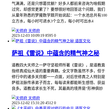
气满满，还是只想葛优躺？好多人都前来咨询为啥假期
过完，却感觉更累了？要想很好地回答这个问题，我们
从童年熟悉的梦魇数学题开始说起：一个水池总共有100
立方水，每小时可进水3个立方，每小时可出水4
天师府
2023-12-03 10:09:19
8595
0
道医文化
萨祖《雷说》中蕴含的精气神之秘
道教四大天师之一萨守坚祖师所著《雷说》，是道教直
指修真成仙大道的重要典籍。全文字数虽然不多，但于
修行中的诸多关窍都一一点拨，对后世修真之人特别是
萨祖法脉传承弟子而言，每每读来都能新生感悟、获益
良多。道教追求长生不死，其最高的境界是“形神俱妙
天师府
2023-12-02 15:31:20
4512
0
道医文化