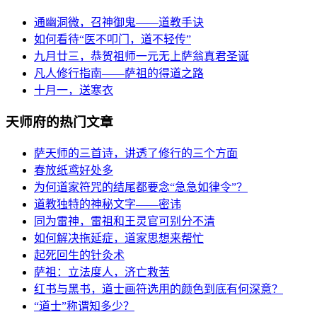
通幽洞微，召神御鬼——道教手诀
如何看待“医不叩门，道不轻传”
九月廿三，恭贺祖师一元无上萨翁真君圣诞
凡人修行指南——萨祖的得道之路
十月一，送寒衣
天师府的热门文章
萨天师的三首诗，讲透了修行的三个方面
春放纸鸢好处多
为何道家符咒的结尾都要念“急急如律令”？
道教独特的神秘文字——密讳
同为雷神，雷祖和王灵官可别分不清
如何解决拖延症，道家思想来帮忙
起死回生的针灸术
萨祖：立法度人，济亡救苦
红书与黑书，道士画符选用的颜色到底有何深意？
“道士”称谓知多少？