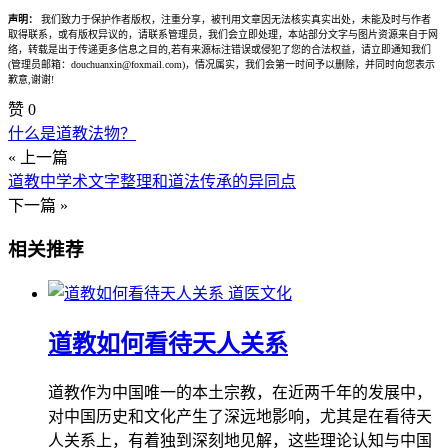
声明：
我们致力于保护作者版权，注重分享，被刊用文章因无法核实真实出处，未能及时与作者
取得联系，或有版权异议的，请联系管理员，我们会立即处理，本站部分文字与图片资源来自于网
络，转载是出于传递更多信息之目的,若有来源标注错误或侵犯了您的合法权益，请立即通知我们
(管理员邮箱：douchuanxin@foxmail.com)，情况属实，我们会第一时间予以删除，并同时向您表示
歉意,谢谢!
赞
0
什么是道教法物？
« 上一篇
道教中学术文字整理和道法传承的异同点
下一篇 »
相关推荐
道医文化
道教如何看待天人关系
道教作为中国唯一的本土宗教，在近两千年的发展中，
对中国历史和文化产生了深远地影响，尤其是在看待天
人关系上，有着独到深刻地见解，这些理论认知与中国