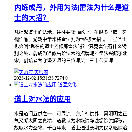
内炼成丹，外用为法|雷法为什么是道
士的大招？
凡提起道士的法术，往往要谈“雷法”，在很多书籍、影
视作品、游戏中常常将雷法列为“终极大招”。一些信士
也会问“现在的道士还修炼雷法吗？”究竟雷法有什么特
别之处，能成为道教高阶法术的招牌呢？雷法兴起于北
宋，创始者为守坚天师的三位师父：三十代天师
天师府
2023-12-02 15:31:33
7274
0
道医文化
道士对水法的应用
水是道门五供之一，可周流十方广神供养，禀阳明之正
气又凝太阴之真精，道教认为水能清净浊垢除氛解秽，
故取水为圣物。千百年来，道士通过长期为民众驱除治