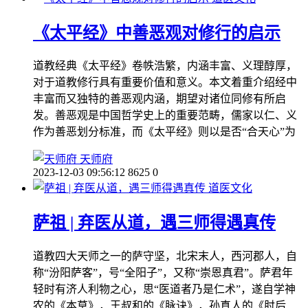
《太平经》中善恶观对修行的启示
道教经典《太平经》卷帙浩繁，内涵丰富、义理醇厚，
对于道教修行具有重要价值和意义。本文着重介绍经中
丰富而又独特的善恶观内涵，期望对诸位同修有所启
发。善恶观是中国哲学史上的重要范畴，儒家以仁、义
作为善恶划分标准，而《太平经》则以是否“合天心”为
天师府
2023-12-03 09:56:12
8625
0
道医文化
萨祖 | 弃医从道，遇三师得遇真传
道教四大天师之一的萨守坚，北宋末人，西河郡人，自
称“汾阳萨客”，号“全阳子”，又称“崇恩真君”。萨君年
轻时有济人利物之心，思“医道者乃是仁术”，遂自学神
农的《本草》，王叔和的《脉诀》，孙真人的《肘后