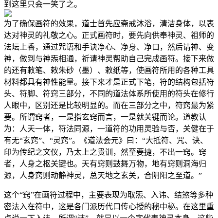
到这里只会一笑了之。
为了确保画符的效果，道士首先应斋戒沐浴，清洁身体，以表
达对神灵的礼敬之心。正式画符时，要先向供奉神灵、祖师的
法坛上香，通过咒语和手诀净心、净身、净口，然后请神、变
神，做到与神炁相通，祈请神灵帮助自己完成画符。接下来做
的还有敕笔、敕朱砂（墨）、敕纸等，使画符所用的各种工具
材料都具有神性能量。接下来才是正式下笔，符的结构包括符
头、符脚、符窍三部分，不同的道法体系所使用的符头在修行
人眼中，区别还是比较明显的。而在三部分之中，符窍最为紧
要。所谓窍者，一是指玄窍而言，一是就关键而论。道教认
为：人天一体，符法同源，一道符的功用灵验与否，关健在于
有无“玄窍”、“灵窍”。《道法会元》曰：“大抵符、咒、诀、
印为传纪之文仪，乃太上之贵训，然至要捷，不出一窍。窍
者，人身之枢关键也。天有窍则鼓舞万物，地有窍则洞海归
源，人身窍则动静神灵，总天地之玄关，合阴阳之至道。”
这个“窍”在画符过程中，主要表现为取炁、入讳、结煞等多种
密法入在符中，这是各门派历代口传心授的秘中秘。在这里重