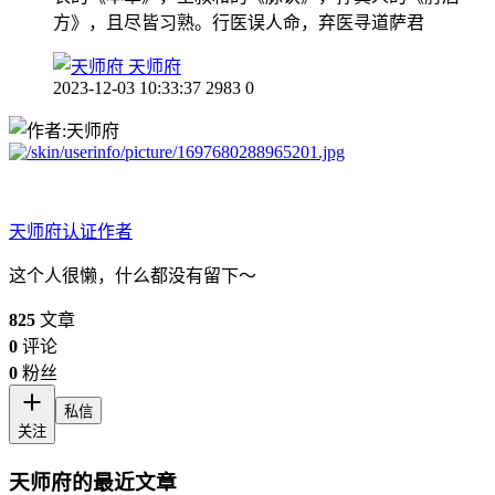
方》，且尽皆习熟。行医误人命，弃医寻道萨君
天师府
2023-12-03 10:33:37
2983
0
天师府
认证作者
这个人很懒，什么都没有留下～
825
文章
0
评论
0
粉丝
私信
关注
天师府的最近文章