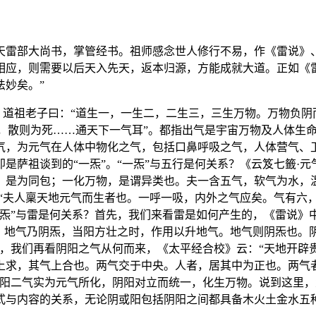
天雷部大尚书，掌管经书。祖师感念世人修行不易，作《雷说》
相应，则需要以后天入先天，返本归源，方能成就大道。正如《
法妙矣。”
。道祖老子曰：“道生一，一生二，二生三，三生万物。万物负阴
生，散则为死……通天下一气耳”。都指出气是宇宙万物及人体生
气，为元气在人体中物化之气，包括口鼻呼吸之气，人体营气、
是萨祖谈到的“一炁”。“一炁”与五行是何关系？《云笈七籤·
，是为同包；一化万物，是谓异类也。夫一含五气，软气为水，
“夫人稟天地元气而生者也。一呼一吸，内外之气应矣。气有六
炁”与雷是何关系？首先，我们来看雷是如何产生的，《雷说》
符。地气乃阴炁，当阳方壮之时，作用以升地气。地气则阴炁也。
，我们再看阴阳之气从何而来，《太平经合校》云：“天地开辟贵
上求，其气上合也。两气交于中央。人者，居其中为正也。两气
阴阳二气实为元气所化，阴阳对立而统一，化生万物。说到这里
式与内容的关系，无论阴或阳包括阴阳之间都具备木火土金水五