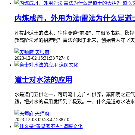
道医
内炼成丹，外用为法|雷法为什么是道
凡提起道士的法术，往往要谈“雷法”，在很多书籍、影视
教高阶法术的招牌呢？雷法兴起于北宋，创始者为守坚天
天师府
2023-12-02 15:31:33
7274
0
道医文化
道士对水法的应用
水是道门五供之一，可周流十方广神供养，禀阳明之正气
践，把对水的运用发挥到了极致。一、什么是道教水法水
天师府
2023-12-03 09:58:42
5387
0
道医文化