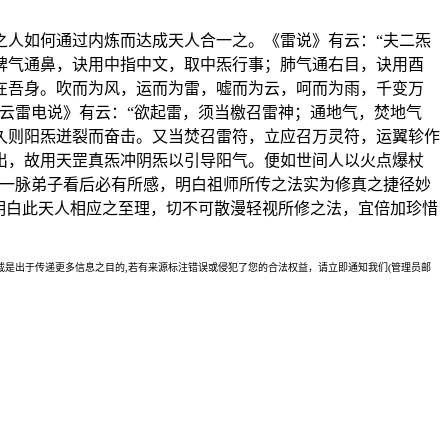
之人如何通过内炼而达成天人合一之。《雷说》有云：“夫二炁
脾气通鼻，诀用中指中文，取中炁行事；肺气通右目，诀用酉
在吾身。吹而为风，运而为雷，嘘而为云，呵而为雨，千变万
云雷电说》有云：“欲起雷，须当檄召雷神；通地气，焚地气
久则阳炁迸裂而奋击。又当焚召雷符，立应召万灵符，运翼轸作
出，故用天罡真炁冲阴炁以引导阳气。便如世间人以火点爆杖
祖一脉弟子看后必有所感，明白祖师所传之法实为修真之捷径妙
明白此天人相应之至理，切不可散漫轻视所修之法，宜倍加珍惜
是出于传递更多信息之目的,若有来源标注错误或侵犯了您的合法权益，请立即通知我们(管理员邮