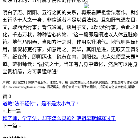
反映出来的，五行属于阴阳的存在形式。
明白了炁、阴阳、五行之间的关系，再来看萨祖雷法著作，就
五行萃于人之一身，非信道者不足以语法也。且如肝气通左目
文，取西炁行事；肾气通耳，诀用子文，取北炁行事。会此之
化，千态万状，种种皆心内物。”这一段即是阐述以人体五脏
符。地气乃阴炁，当阳方壮之时，作用以升地气。地气则阴炁
用，催促将吏行事，如意用之。焚毕，其阳愈进，更取天罡真
子，纸在外，即阴炁也，硫黄在内，则阳也。火点处便是天罡
道。萨祖师云：“嗣法之士，当知有吾身中造化，然后可以用
宝贵机缘，方可勇猛精进！
声明：
我们致力于保护作者版权，注重分享，被刊用文章因无法核实真实出处，未能及时与作者取得
箱：douchuanxin@foxmail.com)，情况属实，我们会第一时间予以删除，并同时向您表示歉意,谢谢!
赞
0
道教“法不轻传”，是不是太小气了？
« 上一篇
拜了师，学了法，却不怎么灵验？萨祖早就解释过了
下一篇 »