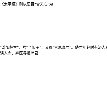
《太平经》则以是否“合天心”为
汾阳萨客”，号“全阳子”，又称“崇恩真君”。萨君年轻时有济
误人命，弃医寻道萨君