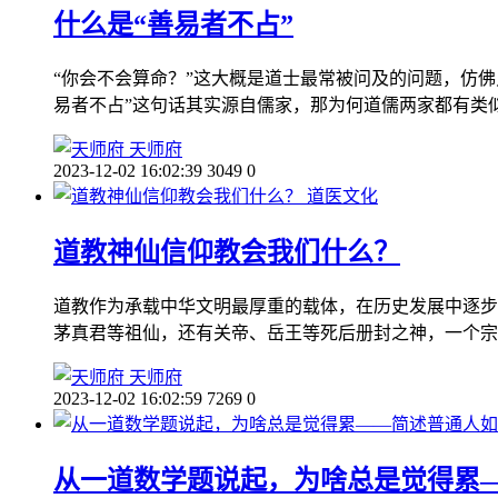
什么是“善易者不占”
“你会不会算命？”这大概是道士最常被问及的问题，仿
易者不占”这句话其实源自儒家，那为何道儒两家都有类
天师府
2023-12-02 16:02:39
3049
0
道医文化
道教神仙信仰教会我们什么？
道教作为承载中华文明最厚重的载体，在历史发展中逐步
茅真君等祖仙，还有关帝、岳王等死后册封之神，一个宗
天师府
2023-12-02 16:02:59
7269
0
从一道数学题说起，为啥总是觉得累