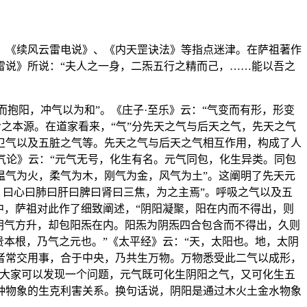
、《续风云雷电说》、《内天罡诀法》等指点迷津。在萨祖著作
雷说》所说：“夫人之一身，二炁五行之精而己，……能以吾之
而抱阳，冲气以为和”。《庄子·至乐》云：“气变而有形，形变
命之本源。在道家看来，“气”分先天之气与后天之气，先天之气
卫气以及五脏之气等。先天之气与后天之气相互作用，构成了人
元气论》云：“元气无号，化生有名。元气同包，化生异类。同包
温气为火，柔气为木，刚气为金，风气为土”。这阐明了先天元
，曰心曰肺曰肝曰脾曰肾曰三焦，为之主焉”。呼吸之气以及五
中，萨祖对此作了细致阐述，“阴阳凝聚，阳在内而不得出，则
阴气方升，却包阳炁在内。阳炁为阴炁四合包含而不得出，久则
本根，乃气之元也。”《太平经》云：“天，太阳也。地，太阴
者常交用事，合于中央，乃共生万物。万物悉受此二气以成形，
，大家可以发现一个问题，元气既可化生阴阳之气，又可化生五
种物象的生克利害关系。换句话说，阴阳是通过木火土金水物象