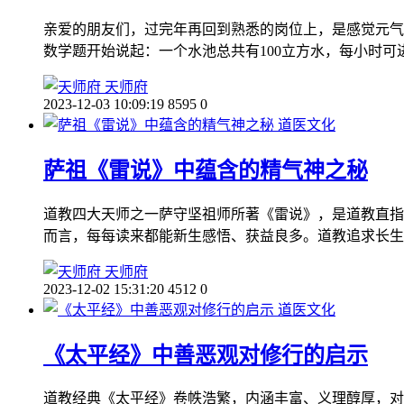
亲爱的朋友们，过完年再回到熟悉的岗位上，是感觉元气
数学题开始说起：一个水池总共有100立方水，每小时可
天师府
2023-12-03 10:09:19
8595
0
道医文化
萨祖《雷说》中蕴含的精气神之秘
道教四大天师之一萨守坚祖师所著《雷说》，是道教直指
而言，每每读来都能新生感悟、获益良多。道教追求长生
天师府
2023-12-02 15:31:20
4512
0
道医文化
《太平经》中善恶观对修行的启示
道教经典《太平经》卷帙浩繁，内涵丰富、义理醇厚，对