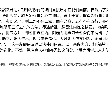
会豁然开朗，祖师将修行的法门直接展示在我们面前，告诉后学
，诀用卯文，取东炁行事；心气通口，诀用午文，取南炁行事；
道，参此之理，则二炁不在二炁，而在吾身，五行不在五行，亦
修炼阴阳五行之气的方法，尽述萨祖一脉雷法内炼之精要。《续风
也。阴气方升，却包阳炁在内。阳炁为阴炁四合包含而不得出，
炁助之，阳炁进出，即今电光是也。大凡阴炁包罗阳炁，无窍可
气也。”这一段即是阐述雷法外用秘诀。以上两段内容，相信萨
身外造化。不然，纵有真人神仙亦无如之何矣。”我等后学之人需
联系，或有版权异议的，请联系管理员，我们会立即处理，本站部分文字与图片资源来自于网络，转载