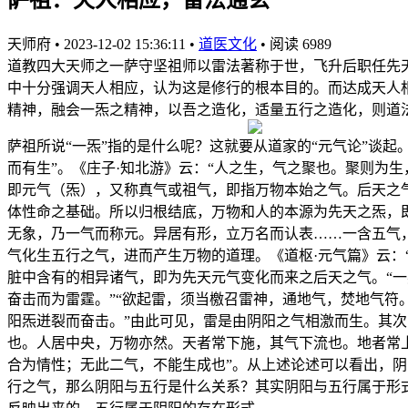
天师府
•
2023-12-02 15:36:11
•
道医文化
•
阅读 6989
道教四大天师之一萨守坚祖师以雷法著称于世，飞升后职任先
中十分强调天人相应，认为这是修行的根本目的。而达成天人
精神，融会一炁之精神，以吾之造化，适量五行之造化，则道
萨祖所说“一炁”指的是什么呢？这就要从道家的“元气论”谈起
而有生”。《庄子·知北游》云：“人之生，气之聚也。聚则为
即元气（炁），又称真气或祖气，即指万物本始之气。后天之
体性命之基础。所以归根结底，万物和人的本源为先天之炁，即
无象，乃一气而称元。异居有形，立万名而认表……一含五气
气化生五行之气，进而产生万物的道理。《道枢·元气篇》云：
脏中含有的相异诸气，即为先天元气变化而来之后天之气。“一
奋击而为雷霆。”“欲起雷，须当檄召雷神，通地气，焚地气
阳炁迸裂而奋击。”由此可见，雷是由阴阳之气相激而生。其次
也。人居中央，万物亦然。天者常下施，其气下流也。地者常
合为情性；无此二气，不能生成也”。从上述论述可以看出，
行之气，那么阴阳与五行是什么关系？其实阴阳与五行属于形