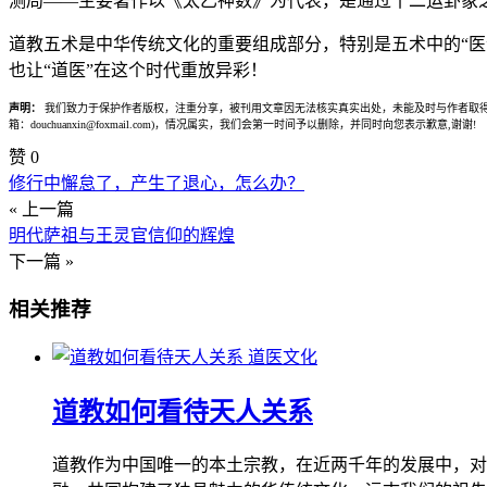
测局——主要著作以《太乙神数》为代表，是通过十二运卦象
道教五术是中华传统文化的重要组成部分，特别是五术中的“医
也让“道医”在这个时代重放异彩！
声明：
我们致力于保护作者版权，注重分享，被刊用文章因无法核实真实出处，未能及时与作者取得
箱：douchuanxin@foxmail.com)，情况属实，我们会第一时间予以删除，并同时向您表示歉意,谢谢!
赞
0
修行中懈怠了，产生了退心，怎么办？
« 上一篇
明代萨祖与王灵官信仰的辉煌
下一篇 »
相关推荐
道医文化
道教如何看待天人关系
道教作为中国唯一的本土宗教，在近两千年的发展中，对