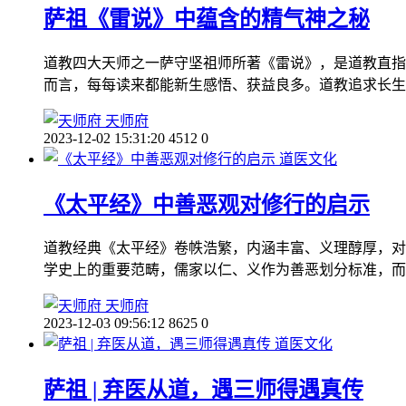
萨祖《雷说》中蕴含的精气神之秘
道教四大天师之一萨守坚祖师所著《雷说》，是道教直指
而言，每每读来都能新生感悟、获益良多。道教追求长生
天师府
2023-12-02 15:31:20
4512
0
道医文化
《太平经》中善恶观对修行的启示
道教经典《太平经》卷帙浩繁，内涵丰富、义理醇厚，对
学史上的重要范畴，儒家以仁、义作为善恶划分标准，而
天师府
2023-12-03 09:56:12
8625
0
道医文化
萨祖 | 弃医从道，遇三师得遇真传