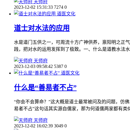
天师府
2023-12-02 15:31:33
7274
0
道医文化
道士对水法的应用
水是道门五供之一，可周流十方广神供养，禀阳明之正气
践，把对水的运用发挥到了极致。一、什么是道教水法水
天师府
2023-12-03 09:58:42
5387
0
道医文化
什么是“善易者不占”
“你会不会算命？”这大概是道士最常被问及的问题，仿
易者不占”这句话其实源自儒家，那为何道儒两家都有类
天师府
2023-12-02 16:02:39
3049
0