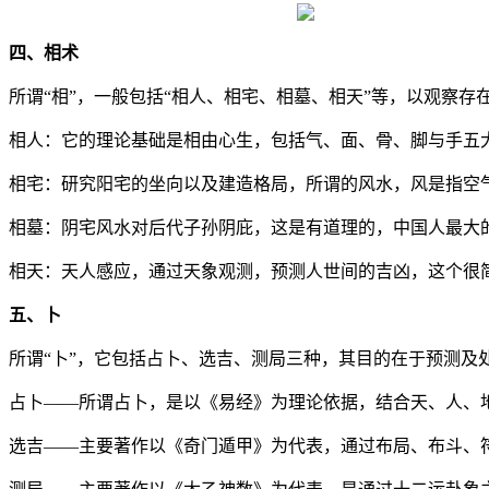
四、相术
所谓“相”，一般包括“相人、相宅、相墓、相天”等，以观察
相人：它的理论基础是相由心生，包括气、面、骨、脚与手五
相宅：研究阳宅的坐向以及建造格局，所谓的风水，风是指空
相墓：阴宅风水对后代子孙阴庇，这是有道理的，中国人最大
相天：天人感应，通过天象观测，预测人世间的吉凶，这个很
五、卜
所谓“卜”，它包括占卜、选吉、测局三种，其目的在于预测及处
占卜——所谓占卜，是以《易经》为理论依据，结合天、人、
选吉——主要著作以《奇门遁甲》为代表，通过布局、布斗、