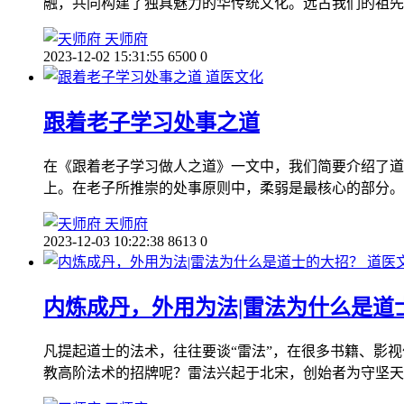
融，共同构建了独具魅力的华传统文化。远古我们的祖先
天师府
2023-12-02 15:31:55
6500
0
道医文化
跟着老子学习处事之道
在《跟着老子学习做人之道》一文中，我们简要介绍了道
上。在老子所推崇的处事原则中，柔弱是最核心的部分。
天师府
2023-12-03 10:22:38
8613
0
道医
内炼成丹，外用为法|雷法为什么是道
凡提起道士的法术，往往要谈“雷法”，在很多书籍、影视
教高阶法术的招牌呢？雷法兴起于北宋，创始者为守坚天