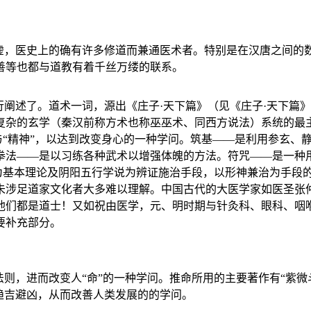
不虚，医史上的确有许多修道而兼通医术者。特别是在汉唐之间的
善等也都与道教有着千丝万缕的联系。
阐述了。道术一词，源出《庄子·天下篇》（见《庄子·天下篇》）
复杂的玄学（秦汉前称方术也称巫巫术、同西方说法）系统的最主
”与“精神”，以达到改变身心的一种学问。筑基——是利用参玄
拳法——是以习练各种武术以增强体魄的方法。符咒——是一种
》为基本理论及阴阳五行学说为辨证施治手段，以形神兼治为手段
未涉足道家文化者大多难以理解。中国古代的大医学家如医圣张
他们都是道士！又如祝由医学，元、明时期与针灸科、眼科、咽
要补充部分。
则，进而改变人“命”的一种学问。推命所用的主要著作有“紫微斗
趋吉避凶，从而改善人类发展的的学问。