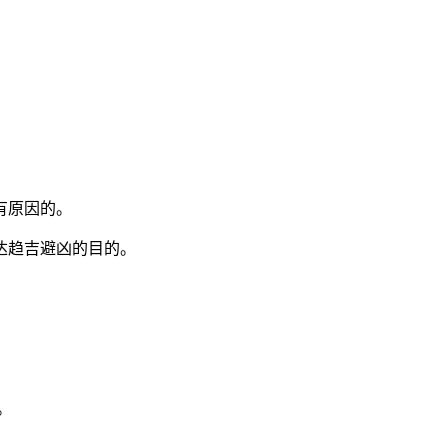
有原因的。
达趋吉避凶的目的。
。