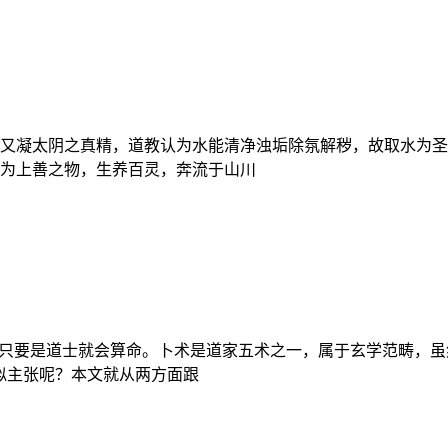
又凝太阴之真精，道教认为水能清净浊垢除氛解秽，故取水为圣
为上善之物，生养百灵，奔流于山川
佛只要是道士就会算命。卜术是道家五术之一，属于玄学范畴，虽
似主张呢？本文就从两方面跟