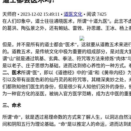
天师府
•
2023-12-02 15:49:11
•
道医文化
•
阅读 7425
在人们印象中，道士往往通晓医术，所谓“十道九医”。此言
的葛洪、陶弘景之外，还有鲍姑、雷敩、孙思邈、王冰、杨上
但是，并不是所有的道士都会“医术”，这就要从道教五术来进行
的。道教五术，是传统文化中极为重要的组成部分，是对庞大
谓“山”就是通过筑基、玄典、拳法、符咒等方法来修炼“肉体
是以老子、庄子思想为基础，进而达到修心养性的一种方式。
二、医术
所谓“医”，即以《道德经》中的“道”和《黄帝内经
引以及带有巫医色彩的仙丹灵药和符咒等，其精深奥妙之处，
们都熟知他们医生的身份，但是很少有人知他们另外的身份，
为一种官方化的巫医，被纳入官方医学范畴，成为古中医的重
三、命术
所谓“命”，就是透过易理命数的方式来了解人生，以洞达自然法
间和阴阳五行为理论基础。“命”是以推定人的命运，进而达到