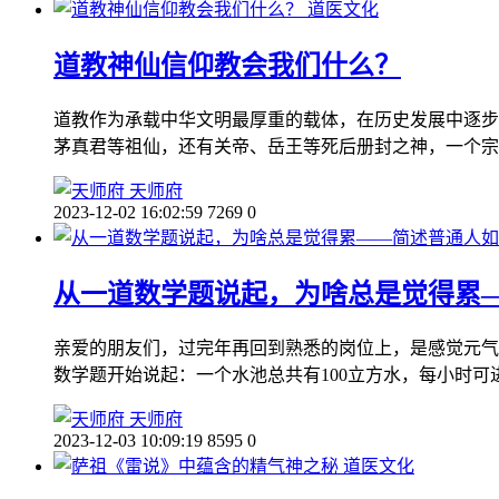
道医文化
道教神仙信仰教会我们什么？
道教作为承载中华文明最厚重的载体，在历史发展中逐步
茅真君等祖仙，还有关帝、岳王等死后册封之神，一个宗
天师府
2023-12-02 16:02:59
7269
0
从一道数学题说起，为啥总是觉得累
亲爱的朋友们，过完年再回到熟悉的岗位上，是感觉元气
数学题开始说起：一个水池总共有100立方水，每小时可
天师府
2023-12-03 10:09:19
8595
0
道医文化