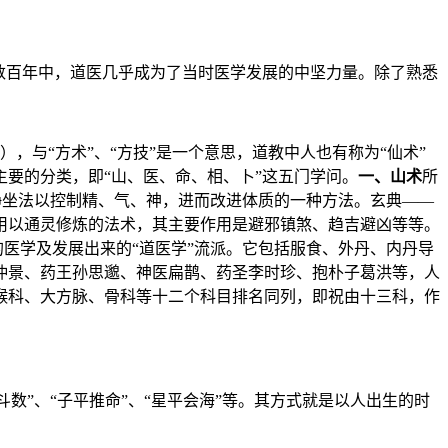
数百年中，道医几乎成为了当时医学发展的中坚力量。除了熟悉
，与“方术”、“方技”是一个意思，道教中人也有称为“仙术”
要的分类，即“山、医、命、相、卜”这五门学问。
一、山术
所
、静坐法以控制精、气、神，进而改进体质的一种方法。玄典——
用以通灵修炼的法术，其主要作用是避邪镇煞、趋吉避凶等等。
的医学及发展出来的“道医学”流派。它包括服食、外丹、内丹导
仲景、药王孙思邈、神医扁鹊、药圣李时珍、抱朴子葛洪等，人
喉科、大方脉、骨科等十二个科目排名同列，即祝由十三科，作
数”、“子平推命”、“星平会海”等。其方式就是以人出生的时