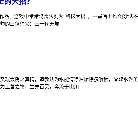
士的大招？
作品、游戏中常常将雷法列为“终极大招”。一些信士也会问“现
师的三位师父：三十代天师
又凝太阴之真精，道教认为水能清净浊垢除氛解秽，故取水为圣
为上善之物，生养百灵，奔流于山川