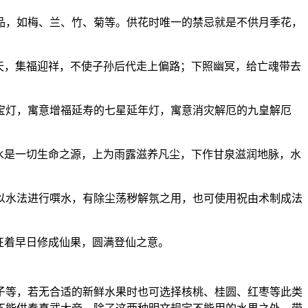
品，如梅、兰、竹、菊等。供花时唯一的禁忌就是不供月季花，
天，集福迎祥，不使子孙后代走上偏路；下照幽冥，给亡魂带去
宝灯，寓意增福延寿的七星延年灯，寓意消灾解厄的九皇解厄
水是一切生命之源，上为雨露滋养凡尘，下作甘泉滋润地脉，水
以水法进行噀水，有除尘荡秽解氛之用，也可使用祝由术制成法
征着早日修成仙果，圆满登仙之意。
子等，若无合适的新鲜水果时也可选择核桃、桂圆、红枣等此类