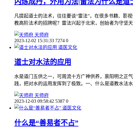
内炼成丹，外用为法|雷法为什么是道
凡提起道士的法术，往往要谈“雷法”，在很多书籍、影视
教高阶法术的招牌呢？雷法兴起于北宋，创始者为守坚天
天师府
2023-12-02 15:31:33
7274
0
道医文化
道士对水法的应用
水是道门五供之一，可周流十方广神供养，禀阳明之正气
践，把对水的运用发挥到了极致。一、什么是道教水法水
天师府
2023-12-03 09:58:42
5387
0
道医文化
什么是“善易者不占”