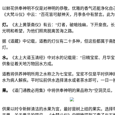
以鲜花供奉神明不仅是对神明的恭敬，优雅的香气还能净化自
《大梵斗仪》中云：“百花皆可献神天，月季条中有禁言。此为
灯。
《太上黄箓斋仪》有云：“灯者，破暗烛幽，下开泉夜。
光明和希望，为他们照亮脱离苦海之路。
据《道藏》中记载，道教的灯仪有二十多种，但这些都属于斋
灯。
水。
《太上大道玉清经》中对水的记载是：“日精宝浆、月华
供象征着天地万物因水方成。
道教将供养神明所用之水称之为七宝浆。宝浆不仅是平时供神
水为病人解疾。平时坛前供水选择清水或者茶水即可，一日一
果。
《道门通教必用集》中将供奉神明的果品称为“空洞灵瓜
供果以时令新鲜清洁的水果为宜，最好是树上结的果实。选择