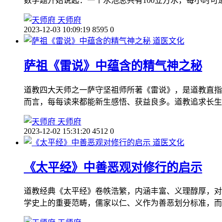
数学题开始说起：一个水池总共有100立方水，每小时可
天师府
2023-12-03 10:09:19
8595
0
道医文化
萨祖《雷说》中蕴含的精气神之秘
道教四大天师之一萨守坚祖师所著《雷说》，是道教直指
而言，每每读来都能新生感悟、获益良多。道教追求长生
天师府
2023-12-02 15:31:20
4512
0
道医文化
《太平经》中善恶观对修行的启示
道教经典《太平经》卷帙浩繁，内涵丰富、义理醇厚，对
学史上的重要范畴，儒家以仁、义作为善恶划分标准，而