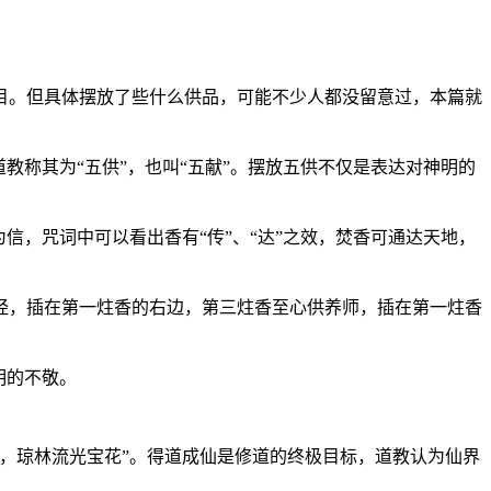
目。但具体摆放了些什么供品，可能不少人都没留意过，本篇就
教称其为“五供”，也叫“五献”。摆放五供不仅是表达对神明的
信，咒词中可以看出香有“传”、“达”之效，焚香可通达天地，
经，插在第一炷香的右边，第三炷香至心供养师，插在第一炷香
明的不敬。
，琼林流光宝花”。得道成仙是修道的终极目标，道教认为仙界