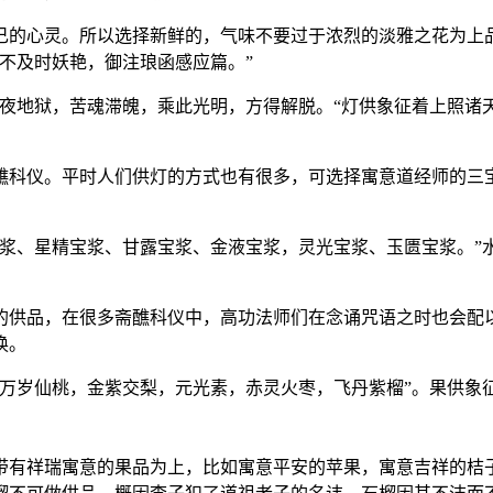
己的心灵。所以选择新鲜的，气味不要过于浓烈的淡雅之花为上
不及时妖艳，御注琅函感应篇。”
长夜地狱，苦魂滞魄，乘此光明，方得解脱。“灯供象征着上照诸
醮科仪。平时人们供灯的方式也有很多，可选择寓意道经师的三
宝浆、星精宝浆、甘露宝浆、金液宝浆，灵光宝浆、玉匮宝浆。”
的供品，在很多斋醮科仪中，高功法师们在念诵咒语之时也会配
换。
，万岁仙桃，金紫交梨，元光素，赤灵火枣，飞丹紫榴”。果供象
带有祥瑞寓意的果品为上，比如寓意平安的苹果，寓意吉祥的桔