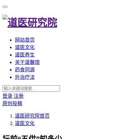
网站首页
道医文化
道医养生
关于道醫馆
药食同源
外治疗法
登录
注册
原创投稿
道医研究院
首页
道医文化
坛前“五供”知多少