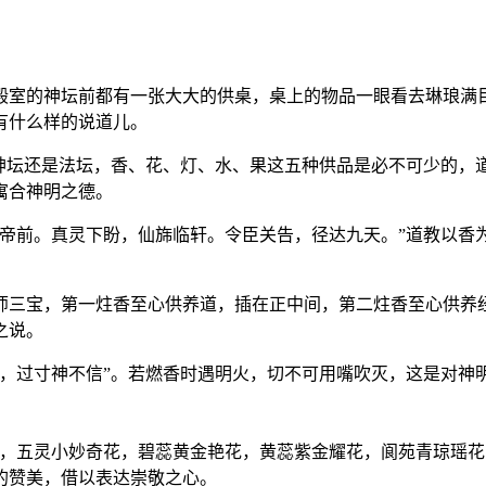
殿室的神坛前都有一张大大的供桌，桌上的物品一眼看去琳琅满
有什么样的说道儿。
神坛还是法坛，香、花、灯、水、果这五种供品是必不可少的，道
寓合神明之德。
帝前。真灵下盼，仙旆临轩。令臣关告，径达九天。”道教以香为
师三宝，第一炷香至心供养道，插在正中间，第二炷香至心供养
之说。
，过寸神不信”。若燃香时遇明火，切不可用嘴吹灭，这是对神
花，五灵小妙奇花，碧蕊黄金艳花，黄蕊紫金耀花，阆苑青琼瑶花
的赞美，借以表达崇敬之心。