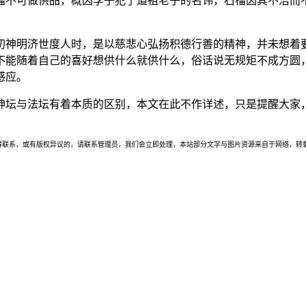
榴不可做供品，概因李子犯了道祖老子的名讳，石榴因其不洁而
初神明济世度人时，是以慈悲心弘扬积德行善的精神，并未想着
不能随着自己的喜好想供什么就供什么，俗话说无规矩不成方圆
感应。
神坛与法坛有着本质的区别，本文在此不作详述，只是提醒大家
联系，或有版权异议的，请联系管理员，我们会立即处理，本站部分文字与图片资源来自于网络，转载