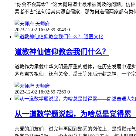
“你会不会算命？”这大概是道士最常被问及的问题，仿
易者不占”这句话其实源自儒家，那为何道儒两家都有类
天师府
2023-12-02 16:02:39
3049
0
道医文化
道教神仙信仰教会我们什么？
道教作为承载中华文明最厚重的载体，在历史发展中逐步
茅真君等祖仙，还有关帝、岳王等死后册封之神，一个宗
天师府
2023-12-02 16:02:59
7269
0
从一道数学题说起，为啥总是觉得累
亲爱的朋友们，过完年再回到熟悉的岗位上，是感觉元气