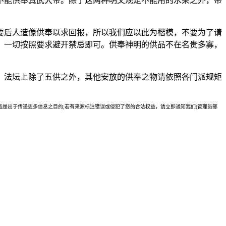
不能供奉真武大帝。除了这两种明文规定不能用的水果之外，带
要后人造像供奉以求回报，所以我们应以此为楷模，不要为了请
，一切按照要求避开禁忌即可。供奉神明的供品不在名贵多寡，
，法坛上除了五供之外，其他安放的供奉之物请依照各门派规矩
是出于传递更多信息之目的,若有来源标注错误或侵犯了您的合法权益，请立即通知我们(管理员邮