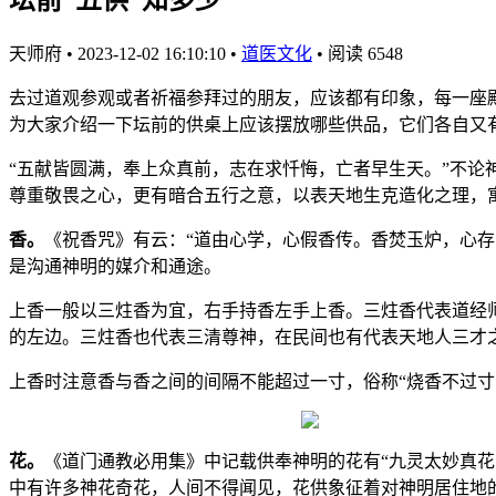
天师府
•
2023-12-02 16:10:10
•
道医文化
•
阅读 6548
去过道观参观或者祈福参拜过的朋友，应该都有印象，每一座
为大家介绍一下坛前的供桌上应该摆放哪些供品，它们各自又
“五献皆圆满，奉上众真前，志在求忏悔，亡者早生天。”不论
尊重敬畏之心，更有暗合五行之意，以表天地生克造化之理，
香。
《祝香咒》有云：“道由心学，心假香传。香焚玉炉，心存
是沟通神明的媒介和通途。
上香一般以三炷香为宜，右手持香左手上香。三炷香代表道经
的左边。三炷香也代表三清尊神，在民间也有代表天地人三才
上香时注意香与香之间的间隔不能超过一寸，俗称“烧香不过寸
花。
《道门通教必用集》中记载供奉神明的花有“九灵太妙真
中有许多神花奇花，人间不得闻见，花供象征着对神明居住地