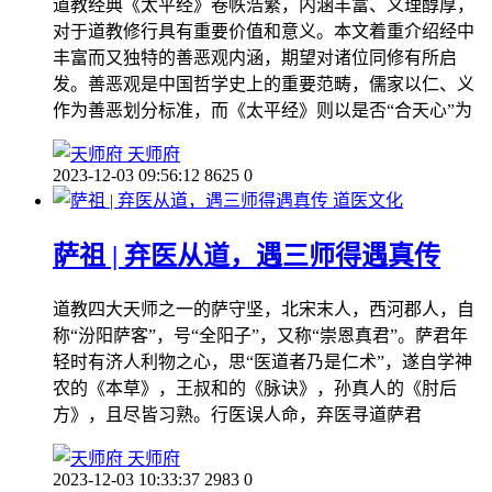
道教经典《太平经》卷帙浩繁，内涵丰富、义理醇厚，
对于道教修行具有重要价值和意义。本文着重介绍经中
丰富而又独特的善恶观内涵，期望对诸位同修有所启
发。善恶观是中国哲学史上的重要范畴，儒家以仁、义
作为善恶划分标准，而《太平经》则以是否“合天心”为
天师府
2023-12-03 09:56:12
8625
0
道医文化
萨祖 | 弃医从道，遇三师得遇真传
道教四大天师之一的萨守坚，北宋末人，西河郡人，自
称“汾阳萨客”，号“全阳子”，又称“崇恩真君”。萨君年
轻时有济人利物之心，思“医道者乃是仁术”，遂自学神
农的《本草》，王叔和的《脉诀》，孙真人的《肘后
方》，且尽皆习熟。行医误人命，弃医寻道萨君
天师府
2023-12-03 10:33:37
2983
0