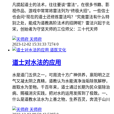
凡提起道士的法术，往往要谈“雷法”，在很多书籍、影
视作品、游戏中常常将雷法列为“终极大招”。一些信士
也会问“现在的道士还修炼雷法吗？”究竟雷法有什么特
别之处，能成为道教高阶法术的招牌呢？雷法兴起于北
宋，创始者为守坚天师的三位师父：三十代天师
天师府
2023-12-02 15:31:33
7274
0
道医文化
道士对水法的应用
水是道门五供之一，可周流十方广神供养，禀阳明之正
气又凝太阴之真精，道教认为水能清净浊垢除氛解秽，
故取水为圣物。千百年来，道士通过长期为民众驱除治
病、赐福消灾实践，把对水的运用发挥到了极致。一、
什么是道教水法水为上善之物，生养百灵，奔流于山川
天师府