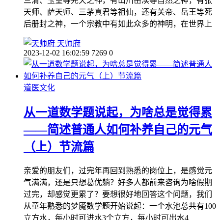
三清、玉皇等先天之神，有山川岳渎等自然之神，有张
天师、萨天师、三茅真君等祖仙，还有关帝、岳王等死
后册封之神，一个宗教中有如此众多的神明，在世界上
天师府
2023-12-02 16:02:59
7269
0
道医文化
从一道数学题说起，为啥总是觉得累
——简述普通人如何补养自己的元气
（上）节流篇
亲爱的朋友们，过完年再回到熟悉的岗位上，是感觉元
气满满，还是只想葛优躺？好多人都前来咨询为啥假期
过完，却感觉更累了？要想很好地回答这个问题，我们
从童年熟悉的梦魇数学题开始说起：一个水池总共有100
立方水，每小时可进水3个立方，每小时可出水4