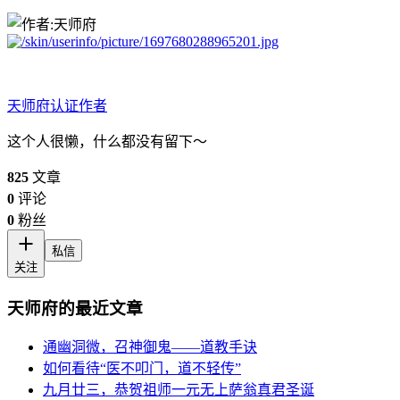
天师府
认证作者
这个人很懒，什么都没有留下～
825
文章
0
评论
0
粉丝
私信
关注
天师府的最近文章
通幽洞微，召神御鬼——道教手诀
如何看待“医不叩门，道不轻传”
九月廿三，恭贺祖师一元无上萨翁真君圣诞