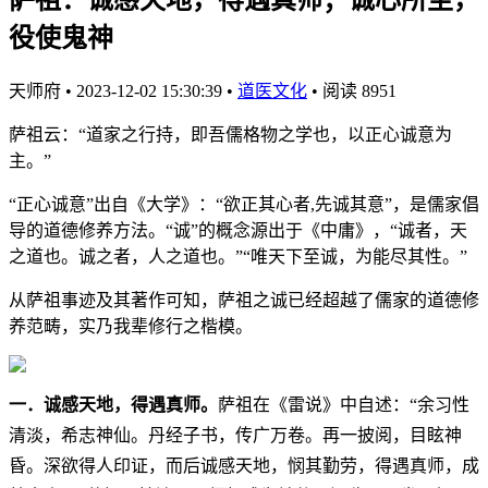
役使鬼神
天师府
•
2023-12-02 15:30:39
•
道医文化
•
阅读 8951
萨祖云：“道家之行持，即吾儒格物之学也，以正心诚意为
主。”
“正心诚意”出自《大学》：“欲正其心者,先诚其意”，是儒家倡
导的道德修养方法。“诚”的概念源出于《中庸》，“诚者，天
之道也。诚之者，人之道也。”“唯天下至诚，为能尽其性。”
从萨祖事迹及其著作可知，萨祖之诚已经超越了儒家的道德修
养范畴，实乃我辈修行之楷模。
一．
诚感天地，得遇真师。
萨祖在《雷说》中自述：“余习性
清淡，希志神仙。丹经子书，传广万卷。再一披阅，目眩神
昏。深欲得人印证，而后诚感天地，悯其勤劳，得遇真师，成