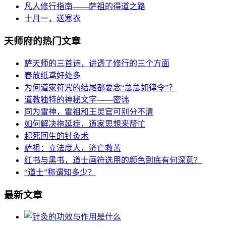
凡人修行指南——萨祖的得道之路
十月一，送寒衣
天师府的热门文章
萨天师的三首诗，讲透了修行的三个方面
春放纸鸢好处多
为何道家符咒的结尾都要念“急急如律令”？
道教独特的神秘文字——密讳
同为雷神，雷祖和王灵官可别分不清
如何解决拖延症，道家思想来帮忙
起死回生的针灸术
萨祖：立法度人，济亡救苦
红书与黑书，道士画符选用的颜色到底有何深意？
“道士”称谓知多少？
最新文章