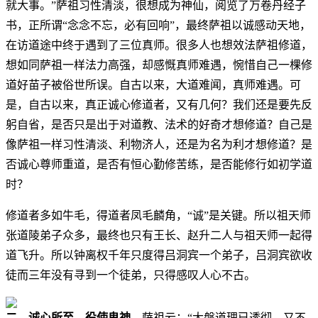
就大事。”萨祖习性清淡，很想成为神仙，阅览了万卷丹经子
书，正所谓“念念不忘，必有回响”，最终萨祖以诚感动天地，
在访道途中终于遇到了三位真师。很多人也想效法萨祖修道，
想如同萨祖一样法力高强，却感慨真师难遇，惋惜自己一棵修
道好苗子被俗世所误。自古以来，大道难闻，真师难遇。可
是，自古以来，真正诚心修道者，又有几何？我们还是要先反
躬自省，是否只是出于对道教、法术的好奇才想修道？自己是
像萨祖一样习性清淡、利物济人，还是为名为利才想修道？是
否诚心尊师重道，是否有恒心勤修苦练，是否能修行如初学道
时？
修道者多如牛毛，得道者凤毛麟角，“诚”是关键。所以祖天师
张道陵弟子众多，最终也只有王长、赵升二人与祖天师一起得
道飞升。所以钟离权千年只度得吕洞宾一个弟子，吕洞宾欲收
徒而三年没有寻到一个徒弟，只得感叹人心不古。
二．
诚心所至，役使鬼神。
萨祖云：“大槃道理已透彻，又不