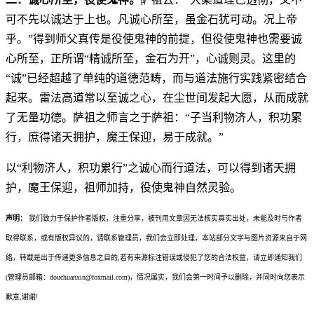
可不先以诚达于上也。凡诚心所至，虽金石犹可动。况上帝
乎。”得到师父真传是役使鬼神的前提，但役使鬼神也需要诚
心所至，正所谓“精诚所至，金石为开”，心诚则灵。这里的
“诚”已经超越了单纯的道德范畴，而与道法施行实践紧密结合
起来。雷法高道常以至诚之心，在尘世间发起大愿，从而成就
了无量功德。萨祖之师言之于萨祖：“子当利物济人，积功累
行，庶得诸天拥护，魔王保迎，易于成就。”
以“利物济人，积功累行”之诚心而行道法，可以得到诸天拥
护，魔王保迎，祖师加持，役使鬼神自然灵验。
声明：
我们致力于保护作者版权，注重分享，被刊用文章因无法核实真实出处，未能及时与作者
取得联系，或有版权异议的，请联系管理员，我们会立即处理，本站部分文字与图片资源来自于网
络，转载是出于传递更多信息之目的,若有来源标注错误或侵犯了您的合法权益，请立即通知我们
(管理员邮箱：douchuanxin@foxmail.com)，情况属实，我们会第一时间予以删除，并同时向您表示
歉意,谢谢!