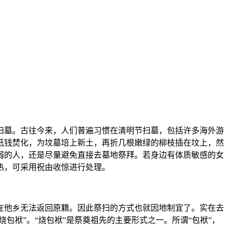
扫墓。古往今来，人们普遍习惯在清明节扫墓，包括许多海外游
纸钱焚化，为坟墓培上新土，再折几根嫩绿的柳枝插在坟上，然
弱的人，还是尽量避免直接去墓地祭拜。若身边有体质敏感的女
热，可采用祝由收惊进行处理。
在他乡无法返回原籍。因此祭扫的方式也就因地制宜了。实在去
包袱”。“烧包袱”是祭奠祖先的主要形式之一。所谓“包袱”，