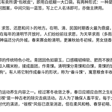
纸店有卖所谓“包袱皮”，即用白纸糊一大口袋。有两种形式：一
何图案，中间只贴一蓝签，写上亡人名讳即可，亦做主牌用。
、求签、还愿和问卜的地方。在明、清、民国时期香火最为鼎盛
庙在每年的清明节开放时，人们纷纷前往求愿，为天旱求雨（多
神庙还分内外城，春来赛会盼清明，更兼秋始冬初候，男女烧香问
带的传统特色小吃。青团因色如碧玉，口感糯韧绵软、肥而不腴而
和入糯米粉，揉成面团，作青馃。清明馃分青馃和白馃，青馃的
明狗”。有人将它制作成畚斗的形状，称为“畚斗馃”，寓意粮食
的运动养生内容之一。经过寒冬收敛之季，春日应顺应自然之生
“祓禊”是一种古老的除灾去病活动。古人为了确保人畜平安，每
时代的演进，“祓楔”风俗已逐渐消逝，但在柔风和畅、春芽初萌