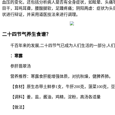
血压的变化，还包括分析病人是否有全身症状，如眩晕、头痛
目干，耳鸣耳聋，腰酸腿软，足踵疼痛；阴阳两虚：症状为头
状进行辩证，并采用道医技法来进行调理。
二十四节气养生食谱？
千百年来的发展,二十四节气已成为人们生活的一部分,人们
：寒露
参肝翡翠汤
营养推荐：寒露食肝能增强体质，对抗秋燥，健脾养肺。
【食材】原生态带土鲜参1支，牛肝200克，菠菜100克，豆腐
【调料】姜，盐，酱油，鸡精，淀粉，高汤各适量
【做法】