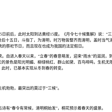
5日前后，此时太阳到达黄经15度。《月令七十候集解》说：“
分后十五日，斗指丁，为清明，时万物皆整齐而清明，盖时当气
统的祭祀节日，而且现在也成为我国的法定假日。
自进入春天以来，“立春”的春意萌发，迎来“雨水”的滋润，到
天的景色是阳光明媚、柳绿桃红、群山如黛、百鸟啼鸣，生机无限
。此时，已基本实现从冬到春的转变。
机勃勃，最突出的莫过于“三候”。
诗有“春令有常候，清明桐始发”，桐花预示着春天的盛景。