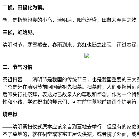
二候，田鼠化为鹌。
鹌，是指鹌鹑类的小鸟，清明后，阳气渐盛，田鼠为至阴之物
三候，虹始见。
清明时节，寒雪褪去，春雨到来，彩虹也随之出现，雨过春深
二、节气习俗
祭祖扫墓——清明节是我国的传统节日，也是我国重要的三大
子总是赶在清明节前回国给祖先扫墓。扫墓时，人们要携带酒
后叩头行礼祭拜，表达对已故亲人的尊敬和怀念。作为一个特
性和小孩，学过祝由的师兄们，可在前往墓地前给画个护身符
烧包袱
——清明祭扫仪式原本应该亲自到墓地去举行，但是有的家庭
不了墓地的，就在祠堂或家宅正屋设供案，或者院子外面，或者家