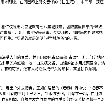
种是用木刻版，在周围印上梵文音译的《往生咒》，中间印一莲座
，相传仅是老北京城就有七八座城隍庙。城隍庙里供奉的“城隍
雨时求晴）、出门求平安等诸事。焚香拜神，那时庙内外异常热
死生。”所说的就是清明节拜“城隍爷”的习俗。
深受人们的喜爱，并且因颜色青翠而称“青馃”。浙江部分地区
馅多用芝麻红糖，咬一口又糯又香，白馃的馅多用咸菜豆腐。清
丰收，有粮可装；还有人将它做成犁头的形状，寓意耕作顺利。
机，走出户外去踏青。正如白居易的《春游》诗中说：“逢春不
于大地回春的三月上巳之日，到水边祭祀，并聚在一起，在河边
、春光明媚、自然生发之气始生的春季到郊野寻芳探胜却一直沿