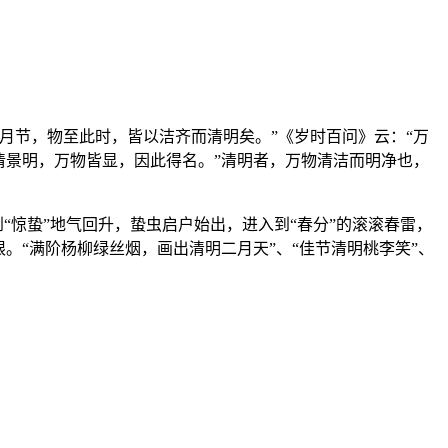
三月节，物至此时，皆以洁齐而清明矣。”《岁时百问》云：“万
清景明，万物皆显，因此得名。”清明者，万物清洁而明净也，
“惊蛰”地气回升，蛰虫启户始出，进入到“春分”的滚滚春雷，
。“满阶杨柳绿丝烟，画出清明二月天”、“佳节清明桃李笑”、