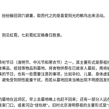
，纷纷躲回洞穴避暑，取而代之的是喜爱阳光的鹌鸟出来活动。
，则见虹霓，七彩霓虹定格春日胜景。
祭祀节日（清明节、中元节和寒衣节）之一，其主要形式是祭祖
食果品、纸钱等物品到墓地，将食物供祭在已故亲人墓前，再将
殊的节日，也有一些需要注意的事项，比如孕妇、儿童、身体虚
，避免受到阴性能量干扰，而若从墓地回来当晚出现不明原因发
的墓地在远郊区，早上去墓地晚上也赶不回来；还有一部分人远
门口，或者河边“烧包袱”。旧时北京清明祭祖的主要形式是“烧