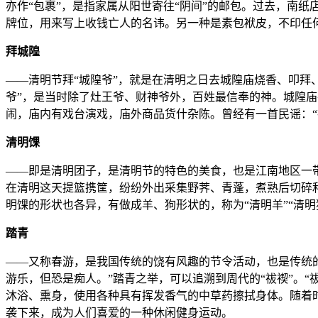
亦作“包裹”，是指家属从阳世寄往“阴间”的邮包。过去，南
牌位，用来写上收钱亡人的名讳。另一种是素包袱皮，不印任
拜城隍
——清明节拜“城隍爷”，就是在清明之日去城隍庙烧香、叩拜
爷”，是当时除了灶王爷、财神爷外，百姓最信奉的神。城隍
闹，庙内有戏台演戏，庙外商品货什杂陈。曾经有一首民谣：“
清明馃
——即是清明团子，是清明节的特色的美食，也是江南地区一
在清明这天提篮携筐，纷纷外出采集野荠、青蓬，煮熟后切碎
明馃的形状也各异，有做成羊、狗形状的，称为“清明羊”“清
踏青
——又称春游，是我国传统的饶有风趣的节令活动，也是传统
游乐，但恐是痴人。”踏青之举，可以追溯到周代的“祓禊”。
沐浴、熏身，使用各种具有挥发香气的中草药擦拭身体。随着
袭下来，成为人们喜爱的一种休闲健身运动。