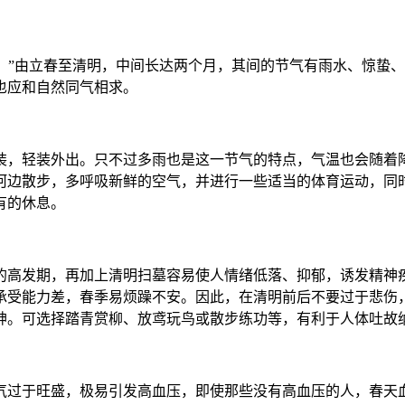
清。”由立春至清明，中间长达两个月，其间的节气有雨水、惊蛰
也应和自然同气相求。
装，轻装外出。只不过多雨也是这一节气的特点，气温也会随着
河边散步，多呼吸新鲜的空气，并进行一些适当的体育运动，同
有的休息。
的高发期，再加上清明扫墓容易使人情绪低落、抑郁，诱发精神
承受能力差，春季易烦躁不安。因此，在清明前后不要过于悲伤
神。可选择踏青赏柳、放鸢玩鸟或散步练功等，有利于人体吐故
气过于旺盛，极易引发高血压，即使那些没有高血压的人，春天