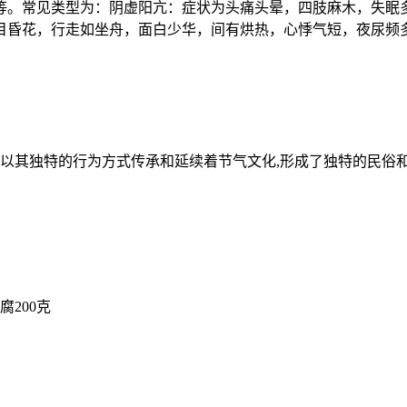
等。常见类型为：阴虚阳亢：症状为头痛头晕，四肢麻木，失眠
目昏花，行走如坐舟，面白少华，间有烘热，心悸气短，夜尿频
以其独特的行为方式传承和延续着节气文化,形成了独特的民俗和
200克