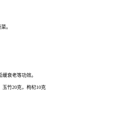
菠菜。
延缓衰老等功效。
玉竹20克，枸杞10克