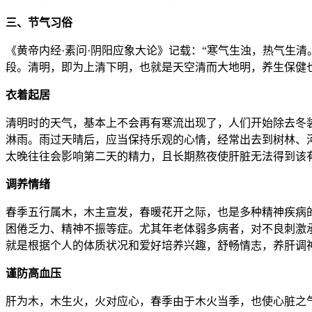
三、节气习俗
《黄帝内经·素问·阴阳应象大论》记载：“寒气生浊，热气生
段。清明，即为上清下明，也就是天空清而大地明，养生保健
衣着起居
清明时的天气，基本上不会再有寒流出现了，人们开始除去冬
淋雨。雨过天晴后，应当保持乐观的心情，经常出去到树林、
太晚往往会影响第二天的精力，且长期熬夜使肝脏无法得到该
调养情绪
春季五行属木，木主宣发，春暖花开之际，也是多种精神疾病
困倦乏力、精神不振等症。尤其年老体弱多病者，对不良刺激
就是根据个人的体质状况和爱好培养兴趣，舒畅情志，养肝调
谨防高血压
肝为木，木生火，火对应心，春季由于木火当季，也使心脏之