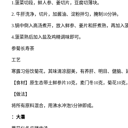
1.菠菜切段，鲜人参、姜切片，豆腐切薄块。
2. 牛肝洗净，切片，加酱油、淀粉拌匀，腌制10分钟。
3.锅中倒入高汤煮开，放入鲜参、姜片和肝煮熟，再加入
4.菠菜熟后加入盐及鸡精调味即可。
参菊长寿茶
工艺
寒露习俗饮菊花，其味清凉甜美，有养肝、明目、健脑、
【食材】原生态带土鲜参片10克，麦门冬10克，菊花10克，
【做法】
将所有原料混合，用沸水冲泡5分钟即成。
：大暑