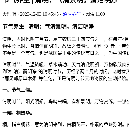
天师府
•
2023-12-03 10:45:45
•
道医养生
•
阅读 1109
节气养生 | 清明：气清景明，清洁明净
清明，古时也叫三月节，属于农历二十四节气之一，在每年4月
物生长此时，皆清洁而明净，故谓之清明”。《历书》云：“春
不单是一个节气，也是我国最重要的传统节日之一，为中国传
清明时节，气温转暖，草木萌动，天气清澈明朗，万物欣欣向荣。
到达“清洁而明净”的清明时节，历经了两个月的时间。这时春
“雨足郊原草木柔”等佳句，正是清明时节天地物候的生动描绘
一、节气三候。
清明时节，阳光明媚，鸟鸣虫唱，春和景明，万物复苏，一派生
一候，桐始华。
桐，指白桐花，意为清明来到，白桐花开，朴素的香味弥漫。古