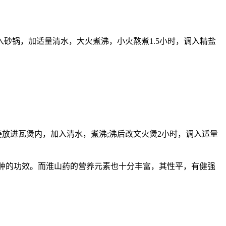
砂锅，加适量清水，大火煮沸，小火熬煮1.5小时，调入精盐
放进瓦煲内，加入清水，煮沸;沸后改文火煲2小时，调入适量
肿的功效。而淮山药的营养元素也十分丰富，其性平，有健强