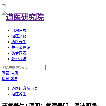
网站首页
道医文化
道医养生
关于道醫馆
药食同源
外治疗法
登录
注册
原创投稿
道医研究院
首页
道医养生
节气养生 | 清明：气清景明，清洁明净