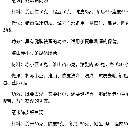
薏苡仁冬瓜猪肉汤
材料：薏苡仁10克，扁豆10克，陈皮5克，冬瓜***连皮***
做法：猪肉洗净切块、焯去血水备用。薏苡仁、扁豆、陈皮洗净
即成。
功效：具有健脾祛溼的功效，适用于夏季暑溼的保健。
淮山赤小豆冬瓜猪腱汤
材料：赤小豆50克，淮山药25克，猪腱肉500克，冬瓜600
做法：将赤小豆、淮山、陈皮洗净、浸泡，陈皮去瓤;冬瓜刮皮
油、盐即可。
功效：既要去溼，又要补心，还要健脾胃，那必是赤小豆莫属
脾胃、益气祛溼的功效。
薏米陈皮鲤鱼汤
材料：薏米50克、陈皮5克、冬瓜150克、鲤鱼1条、瘦肉5