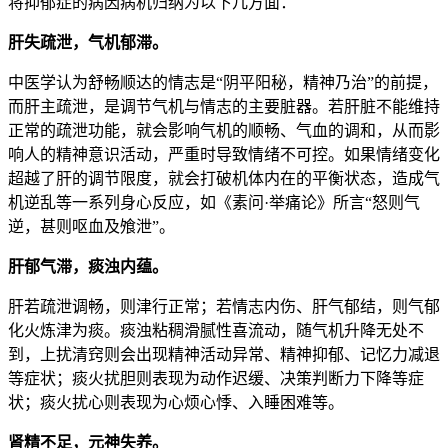
将抑郁症的病因病机归纳为以下几方面：
肝失疏泄，气机郁滞。
中医学认为舒畅顺达的情志是“阴平阳秘，精神乃治”的前提，
而肝主疏泄，是调节气机与情志的主要脏器。若肝脏不能维持
正常的疏泄功能，就会影响气机的顺畅、气血的调和，从而影
响人的精神意识活动，严重时导致情绪不可控。如果情绪变化
超越了肝的调节限度，就会打破机体内在的平衡状态，造成气
机逆乱等一系列身心反应，如《素问·举痛论》所言“怒则气
逆，甚则呕血及飧泄”。
肝郁气滞，痰浊内蕴。
肝若疏泄调畅，则津行正常；若情志内伤、肝气郁结，则气郁
化火炼津为痰。痰浊粘稠滑腻性喜流动，随气机升降无处不
到，上扰清窍则会出现精神活动异常、精神抑郁、记忆力减退
等症状；痰火扰胆则表现为动作迟缓、决策判断力下降等症
状；痰火扰心则表现为心烦心悸、入睡困难等。
肾精不足，元神失养。