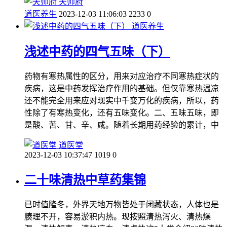
天师府
道医养生
2023-12-03 11:06:03
2233
0
道医养生
浅述中药的四气五味（下）
药物有寒热属性的区分，用来对应治疗不同寒热症状的
疾病，这是中药发挥治疗作用的基础。但仅靠寒热温凉
还不能完全用来应对现实中千变万化的疾病，所以，药
性除了有寒热变化，还有五味变化。二、五味五味，即
是酸、苦、甘、辛、咸。随着长期用药经验的累计，中
道医堂
2023-12-03 10:37:47
1019
0
二十味清热中草药集锦
已时值隆冬，外界天地万物皆处于闭藏状态，人体也是
腠理不开，容易淤积内热。现按照清热泻火、清热燥