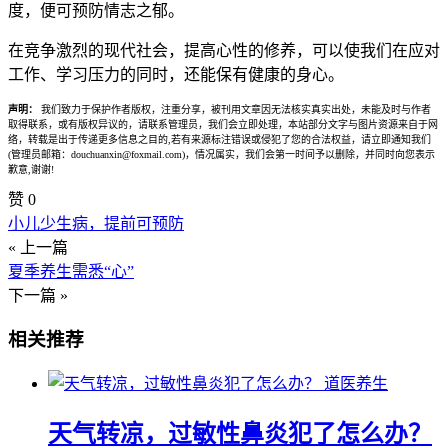
度，便可预防情志之郁。
在竞争激烈的现代社会，提高心性的修养，可以使我们在应对
工作、学习压力的同时，还能保有健康的身心。
声明：
我们致力于保护作者版权，注重分享，被刊用文章因无法核实真实出处，未能及时与作者
取得联系，或有版权异议的，请联系管理员，我们会立即处理，本站部分文字与图片资源来自于网
络，转载是出于传递更多信息之目的,若有来源标注错误或侵犯了您的合法权益，请立即通知我们
(管理员邮箱：douchuanxin@foxmail.com)，情况属实，我们会第一时间予以删除，并同时向您表示
歉意,谢谢!
赞
0
小儿少生病，提前可预防
« 上一篇
夏季养生需悉“心”
下一篇 »
相关推荐
道医养生
天气转凉，过敏性鼻炎犯了怎么办？