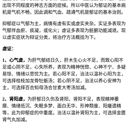
出现不同程度的神志方面的症候。所以中医认为郁证的基本病
机是气机不畅，因此调和气血、疏通气机是郁证的基本治则。
抑郁症以气郁为主，病情有虚有实或虚实夹杂。实证多表现为
气郁伴血瘀、痰凝，或化火；虚证多表现为脏腑功能减退。现
以虚实症状为辩证分类，将治疗方法概括为下。
虚证：
1、心气虚，
为肝气郁结日久，肝木生心火不足，而致心阳不
足或心阴不足，心失所养，表现为精神恍惚、心神不宁、多疑
易惊、情绪以悲忧为主。若心阳不足，治法以温补心阳为主，
可选择桂枝加龙骨牡蛎汤；若心阴不足，治法以养心安神为
主，可选择百合知母汤合甘麦大枣汤加减。
2、肾阳虚，
为肝郁日久伤及肾阳，肾阳不足，表现精神萎
靡、情绪低沉、失眠多梦、面白无华、形神颓废、阳痿遗精
等，此为抑郁症的中重度。治法以温补肾阳为主，可选择金匮
肾气丸加减。