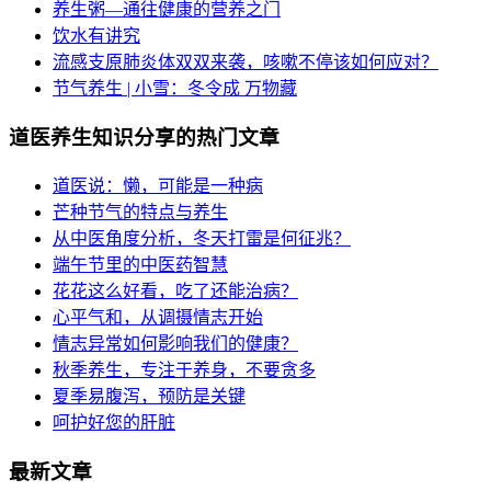
养生粥—通往健康的营养之门
饮水有讲究
流感支原肺炎体双双来袭，咳嗽不停该如何应对？
节气养生 | 小雪：冬令成 万物藏
道医养生知识分享的热门文章
道医说：懒，可能是一种病
芒种节气的特点与养生
从中医角度分析，冬天打雷是何征兆？
端午节里的中医药智慧
花花这么好看，吃了还能治病？
心平气和，从调摄情志开始
情志异常如何影响我们的健康？
秋季养生，专注于养身，不要贪多
夏季易腹泻，预防是关键
呵护好您的肝脏
最新文章