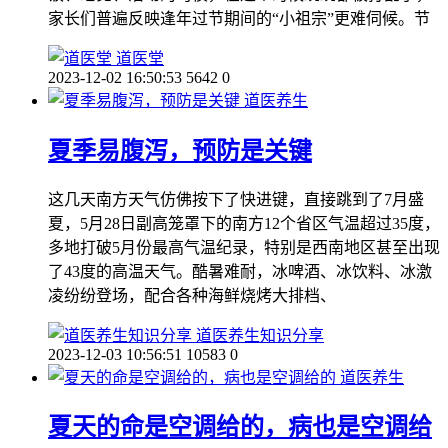
家长们普遍反映逢年过节期间的“小祖宗”更难伺候。节
道医堂
2023-12-02 16:50:53
5642
0
道医养生
夏季易腹泻，预防是关键
这几天南方天气仿佛按下了快进键，直接跳到了7月盛
夏，5月28日副高笼罩下的南方12个省区气温超过35度，
多地打破5月份最高气温纪录，特别是西南地区甚至出现
了43度的高温天气。酷暑难耐，冰啤酒、冰饮料、冰激
凌纷纷登场，配合各种海鲜烧烤大排档、
道医养生知识分享
2023-12-03 10:56:51
10583
0
道医养生
夏天的命是空调给的，病也是空调给