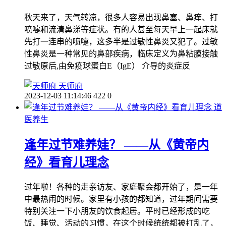
秋天来了，天气转凉，很多人容易出现鼻塞、鼻痒、打
喷嚏和流清鼻涕等症状。有的人甚至每天早上一起床就
先打一连串的喷嚏，这多半是过敏性鼻炎又犯了。过敏
性鼻炎是一种常见的鼻部疾病，临床定义为鼻粘膜接触
过敏原后,由免疫球蛋白E（IgE） 介导的炎症反
天师府
2023-12-03 11:14:46
422
0
道
医养生
逢年过节难养娃？ ——从《黄帝内
经》看育儿理念
过年啦！各种的走亲访友、家庭聚会都开始了，是一年
中最热闹的时候。家里有小孩的都知道，过年期间需要
特别关注一下小朋友的饮食起居。平时已经形成的吃
饭、睡觉、活动的习惯，在这个时候统统都被打乱了，