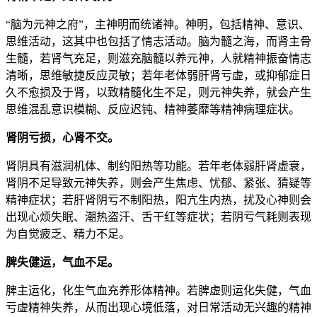
“脑为元神之府”，主神明而统诸神。神明，包括精神、意识、
思维活动，这其中也包括了情志活动。脑为髓之海，而肾主骨
生髓，若肾气充足，则滋充脑髓以养元神，人就精神振奋情志
清晰，思维敏捷反应灵敏；若年老体弱肝肾亏虚，或抑郁症日
久不愈损及于肾，以致精髓化生不足，则元神失养，就会产生
思维混乱意识模糊、反应迟钝、精神萎靡等精神病理症状。
肾阴亏损，心肾不交。
肾阴具有滋润机体、制约阳热等功能。若年老体弱肝肾虚衰，
肾阴不足导致元神失养，则会产生焦虑、忧郁、紧张、猜疑等
精神症状；若肝肾阴亏不制阳热，阳亢生内热，扰及心神则会
出现心烦失眠、潮热盗汗、舌干红等症状；若阴亏气耗则表现
为自觉疲乏、精力不足。
脾失健运，气血不足。
脾主运化，化生气血充养形体精神。若脾虚则运化失健，气血
亏虚精神失养，从而出现心境低落，对日常活动无兴趣的精神