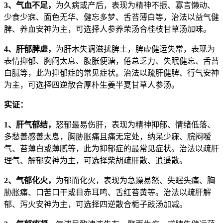
3、气血不足，
为久病或产后，表现为精神不振、寡言懒动、
少食少寐、面色无华、健忘多梦、舌苔薄白等，治法以益气健
脾、养血安神为主，可选择人参养荣汤合桂枝甘草汤加味。
4、肝郁脾虚，
为肝木失调滋扰脾土，脾虚健运失常，表现为
表情抑郁、胸闷太息、腹胀便溏，倦怠乏力、失眠健忘、舌苔
白腻等，此为抑郁症的常见症状。治法以疏肝健脾、行气安神
为主，可选择四逆散合厚朴生姜半夏甘草人参汤。
实证：
1、肝气郁结，
怒郁最易伤肝，表现为精神抑郁、情绪低落、
多愁善感善太息，胸胁胀痛且痛无定处，纳呆少寐、脘闷嗳
气、苔薄白或薄腻等，此为抑郁症的最常见症状。治法以疏肝
理气、解郁安神为主，可选择柴胡疏肝散、逍遥散。
2、气郁化火，
为郁而化火，表现为急躁易怒、失眠头痛、胸
胁胀痛、口苦口干或目赤耳鸣、舌红苔黄等。治法以疏肝解
郁、泻火安神为主，可选择四逆散合栀子豉汤加减。