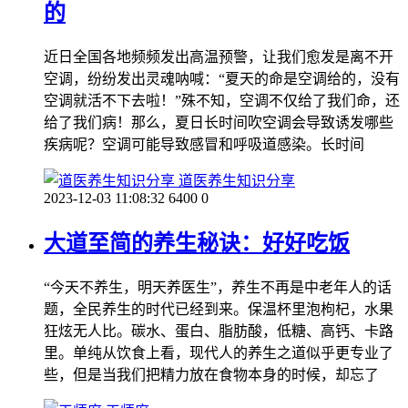
的
近日全国各地频频发出高温预警，让我们愈发是离不开
空调，纷纷发出灵魂呐喊：“夏天的命是空调给的，没有
空调就活不下去啦！”殊不知，空调不仅给了我们命，还
给了我们病！那么，夏日长时间吹空调会导致诱发哪些
疾病呢？空调可能导致感冒和呼吸道感染。长时间
道医养生知识分享
2023-12-03 11:08:32
6400
0
大道至简的养生秘诀：好好吃饭
“今天不养生，明天养医生”，养生不再是中老年人的话
题，全民养生的时代已经到来。保温杯里泡枸杞，水果
狂炫无人比。碳水、蛋白、脂肪酸，低糖、高钙、卡路
里。单纯从饮食上看，现代人的养生之道似乎更专业了
些，但是当我们把精力放在食物本身的时候，却忘了