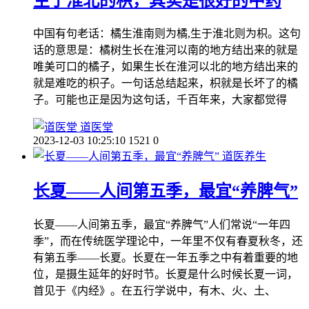
生于淮北的枳，其实是很好的中药
中国有句老话：橘生淮南则为橘,生于淮北则为枳。这句
话的意思是：橘树生长在淮河以南的地方结出来的就是
唯美可口的橘子，如果生长在淮河以北的地方结出来的
就是难吃的枳子。一句话总结起来，枳就是长坏了的橘
子。可能也正是因为这句话，千百年来，大家都觉得
道医堂
2023-12-03 10:25:10
1521
0
道医养生
长夏——人间第五季，最宜“养脾气”
长夏——人间第五季，最宜“养脾气”人们常说“一年四
季”，而在传统医学理论中，一年里不仅有春夏秋冬，还
有第五季——长夏。长夏在一年五季之中有着重要的地
位，是摄生延年的好时节。长夏是什么时候长夏一词，
首见于《内经》。在五行学说中，有木、火、土、