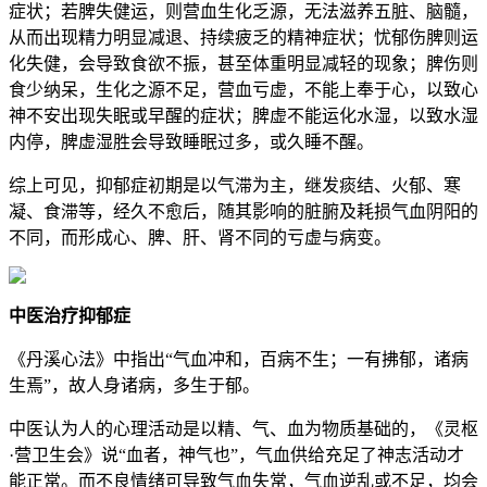
症状；若脾失健运，则营血生化乏源，无法滋养五脏、脑髓，
从而出现精力明显减退、持续疲乏的精神症状；忧郁伤脾则运
化失健，会导致食欲不振，甚至体重明显减轻的现象；脾伤则
食少纳呆，生化之源不足，营血亏虚，不能上奉于心，以致心
神不安出现失眠或早醒的症状；脾虚不能运化水湿，以致水湿
内停，脾虚湿胜会导致睡眠过多，或久睡不醒。
综上可见，抑郁症初期是以气滞为主，继发痰结、火郁、寒
凝、食滞等，经久不愈后，随其影响的脏腑及耗损气血阴阳的
不同，而形成心、脾、肝、肾不同的亏虚与病变。
中医治疗抑郁症
《丹溪心法》中指出“气血冲和，百病不生；一有拂郁，诸病
生焉”，故人身诸病，多生于郁。
中医认为人的心理活动是以精、气、血为物质基础的，《灵枢
·营卫生会》说“血者，神气也”，气血供给充足了神志活动才
能正常。而不良情绪可导致气血失常，气血逆乱或不足，均会