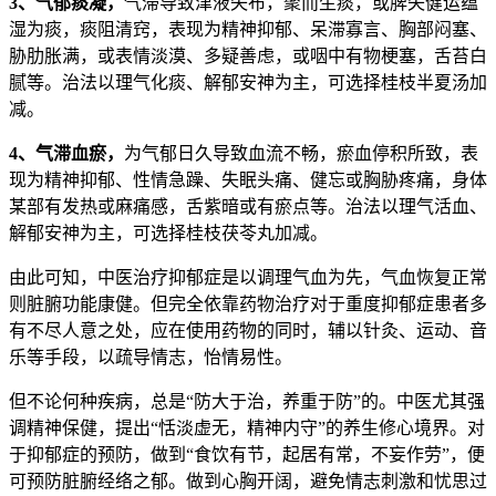
3、气郁痰凝，
气滞导致津液失布，聚而生痰，或脾失健运蕴
湿为痰，痰阻清窍，表现为精神抑郁、呆滞寡言、胸部闷塞、
胁肋胀满，或表情淡漠、多疑善虑，或咽中有物梗塞，舌苔白
腻等。治法以理气化痰、解郁安神为主，可选择桂枝半夏汤加
减。
4、气滞血瘀，
为气郁日久导致血流不畅，瘀血停积所致，表
现为精神抑郁、性情急躁、失眠头痛、健忘或胸胁疼痛，身体
某部有发热或麻痛感，舌紫暗或有瘀点等。治法以理气活血、
解郁安神为主，可选择桂枝茯苓丸加减。
由此可知，中医治疗抑郁症是以调理气血为先，气血恢复正常
则脏腑功能康健。但完全依靠药物治疗对于重度抑郁症患者多
有不尽人意之处，应在使用药物的同时，辅以针灸、运动、音
乐等手段，以疏导情志，怡情易性。
但不论何种疾病，总是“防大于治，养重于防”的。中医尤其强
调精神保健，提出“恬淡虚无，精神内守”的养生修心境界。对
于抑郁症的预防，做到“食饮有节，起居有常，不妄作劳”，便
可预防脏腑经络之郁。做到心胸开阔，避免情志刺激和忧思过