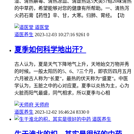
湿、清热解毒、清热凉血、清虚热这5大类介绍20味清热
的中草药，希望能够对您的健康有所帮助。一、清热泻
火药石膏【药性】辛、甘，大寒。归肺、胃经。【功
道医堂
道医养生
2023-12-03 10:27:16
9261
0
夏季如何科学地出汗？
古人认为，夏是天气下降地气上升，天地始交万物并秀
的时候。一般太阳历的5、6、7三个月，即农历四月五月
六月被古人称为“长夏”，最热的伏天称为“盛夏”。中医
学认为，五脏之中的心对应夏。夏季以炎热为主，心为
火脏而阳气最盛，同气相求，所以夏季与心相
天师府
道医养生
2023-12-02 16:46:24
8330
0
道医养生