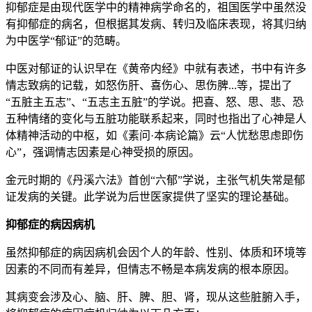
抑郁症是由现代医学中的精神病学命名的，祖国医学中虽然没
有抑郁症的病名，但根据其发病、转归及临床表现，将其归纳
为中医学“郁证”的范畴。
中医对郁证的认识早在《黄帝内经》中就有表述，书中有许多
情志致病的记载，如怒伤肝、喜伤心、思伤脾...等，提出了
“五脏主五志”、“五志主五脏”的学说。把喜、怒、思、悲、恐
五种情绪的变化与五脏功能联系起来，同时也指出了心神是人
体精神活动的中枢，如《素问·本病论篇》云“人忧愁思虑即伤
心”，强调情志因素是心神受损的原因。
金元时期的《丹溪六法》首创“六郁”学说，主张气机失常是郁
证发病的关键。此学说为后世医家提供了坚实的理论基础。
抑郁症的病因病机
虽然抑郁症的病因病机会因个人的年龄、性别、体质和环境等
因素的不同而有差异，但情志不畅是本病发病的根本原因。
其病变会涉及心、脑、肝、脾、胆、肾，现从这些脏腑入手，