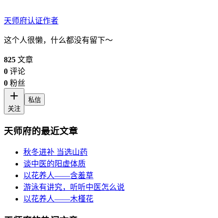
天师府
认证作者
这个人很懒，什么都没有留下～
825
文章
0
评论
0
粉丝
私信
关注
天师府的最近文章
秋冬进补 当选山药
谈中医的阳虚体质
以花养人——含羞草
游泳有讲究，听听中医怎么说
以花养人——木槿花