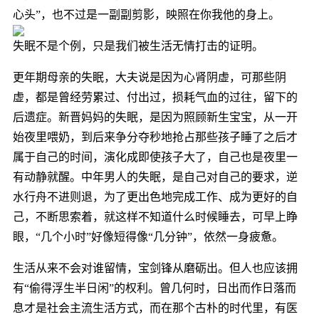
心头”，也不过是一副副剪影，映照在你我他的身上。
失眠不是个例，只是我们被生活无情打击的证明。
更年期母亲的失眠，大夫说是因为心肾阴虚，可那些阴
虚，都是曾经劳累过、付出过，损耗气血的过往，留下的
后遗症。新晋妈妈的失眠，是因为照顾新生宝宝，从一开
始夜里喂奶，到后来争分夺秒地抢占那些孩子睡了之后才
属于自己的时间，演化成即使孩子大了，自己也是夜里一
有动静就醒。中年男人的失眠，是自己对自己的要求，逆
水行舟不进则退，为了更出色地完成工作、成为更好的自
己，不断思索着，就这样不知道什么时候睡去，可早上睁
眼，“几个小时”好像短得像“几分钟”，依然一身疲惫。
生活从来不会对谁留情，宝剑锋从磨砺出。但人也应该拥
有“偷得浮生半日闲”的权利。曾几何时，日出而作日落而
息才是社会主流生活方式，而在那个古朴的时代里，有医