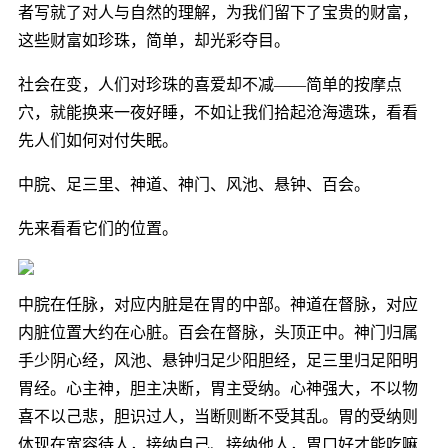
者写就了对人与自然的理解，为我们留下了宝贵的财富，
这些财富如珍珠，简单，却光彩夺目。
社会在变，人们对珍珠的喜爱却不减——简单的按摩点
穴，就能换来一夜好睡，不如让我们拾起沧海遗珠，看看
先人们如何对付失眠。
中脘、足三里、神道、神门、风池、悬钟、百会。
先来看看它们的位置。
中脘在任脉，对应内脏是在胃的中部。神道在督脉，对应
内脏位置大约在心脏。百会在督脉，头顶正中。神门归属
手少阴心经，风池、悬钟归足少阳胆经，足三里归足阳明
胃经。心主神，胆主决断，胃主受纳。心神强大，不以物
喜不以己悲，胆识过人，当断则断不受其乱。胃的受纳则
体现在宽容待人，接纳自己、接纳他人，胃口好才能吃嘛