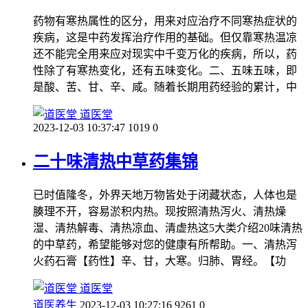
药物有寒热属性的区分，用来对应治疗不同寒热症状的
疾病，这是中药发挥治疗作用的基础。但仅靠寒热温凉
还不能完全用来应对现实中千变万化的疾病，所以，药
性除了有寒热变化，还有五味变化。二、五味五味，即
是酸、苦、甘、辛、咸。随着长期用药经验的累计，中
道医堂
2023-12-03 10:37:47
1019
0
二十味清热中草药集锦
已时值隆冬，外界天地万物皆处于闭藏状态，人体也是
腠理不开，容易淤积内热。现按照清热泻火、清热燥
湿、清热解毒、清热凉血、清虚热这5大类介绍20味清热
的中草药，希望能够对您的健康有所帮助。一、清热泻
火药石膏【药性】辛、甘，大寒。归肺、胃经。【功
道医堂
道医养生
2023-12-03 10:27:16
9261
0