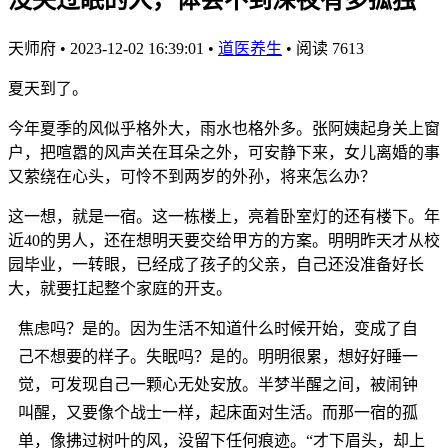
天师府
•
2023-12-02 16:39:01
•
道医养生
•
阅读 7613
夏天到了。
今年夏季的风似乎格外大，雨水也格外多。张阿姨起身关上窗
户，把喧嚣的风声关在耳朵之外，可安静下来，女儿离婚的事
又萦绕在心头，可怜不到两岁的外孙，将来怎么办？
这一想，就是一宿。这一栋楼上，亮着卧室灯的还有楼下。年
近40的男人，还在想明天要交给甲方的方案。明明昨天才从校
园毕业，一转眼，已经成了孩子的父亲，自己还没准备好长
大，就要扛起整个家庭的开支。
焦虑吗？是的。因为生活不知道什么时候开始，变成了自
己不想要的样子。失眠吗？是的。明明很累，想好好睡一
觉，可发现自己一颗心无处安放。半梦半醒之间，被闹钟
叫醒，又要像个战士一样，起床面对生活。而那一宿的孤
单，像拂过树叶的风，没留下任何痕迹。“才下眉头，却上