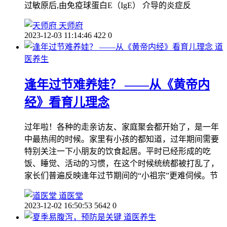
过敏原后,由免疫球蛋白E（IgE） 介导的炎症反
天师府
2023-12-03 11:14:46
422
0
道
医养生
逢年过节难养娃？ ——从《黄帝内
经》看育儿理念
过年啦！各种的走亲访友、家庭聚会都开始了，是一年
中最热闹的时候。家里有小孩的都知道，过年期间需要
特别关注一下小朋友的饮食起居。平时已经形成的吃
饭、睡觉、活动的习惯，在这个时候统统都被打乱了，
家长们普遍反映逢年过节期间的“小祖宗”更难伺候。节
道医堂
2023-12-02 16:50:53
5642
0
道医养生