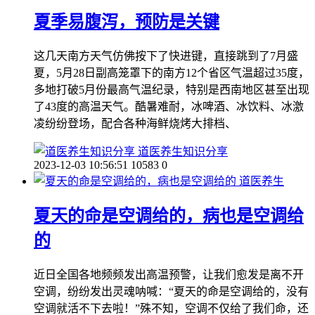
夏季易腹泻，预防是关键
这几天南方天气仿佛按下了快进键，直接跳到了7月盛
夏，5月28日副高笼罩下的南方12个省区气温超过35度，
多地打破5月份最高气温纪录，特别是西南地区甚至出现
了43度的高温天气。酷暑难耐，冰啤酒、冰饮料、冰激
凌纷纷登场，配合各种海鲜烧烤大排档、
道医养生知识分享
2023-12-03 10:56:51
10583
0
道医养生
夏天的命是空调给的，病也是空调给
的
近日全国各地频频发出高温预警，让我们愈发是离不开
空调，纷纷发出灵魂呐喊：“夏天的命是空调给的，没有
空调就活不下去啦！”殊不知，空调不仅给了我们命，还