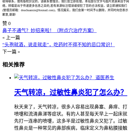
取得联系，或有版权异议的，请联系管理员，我们会立即处理，本站部分文字与图片资源来自于网
络，转载是出于传递更多信息之目的,若有来源标注错误或侵犯了您的合法权益，请立即通知我们
(管理员邮箱：douchuanxin@foxmail.com)，情况属实，我们会第一时间予以删除，并同时向您表示
歉意,谢谢!
赞
0
鼻子不通气？妙招来啦！（附点穴治疗方案）
« 上一篇
“头孢就酒，说走就走”，吃药时不得不知的忌口常识！
下一篇 »
相关推荐
道医养生
天气转凉，过敏性鼻炎犯了怎么办？
秋天来了，天气转凉，很多人容易出现鼻塞、鼻痒、打
喷嚏和流清鼻涕等症状。有的人甚至每天早上一起床就
先打一连串的喷嚏，这多半是过敏性鼻炎又犯了。过敏
性鼻炎是一种常见的鼻部疾病，临床定义为鼻粘膜接触