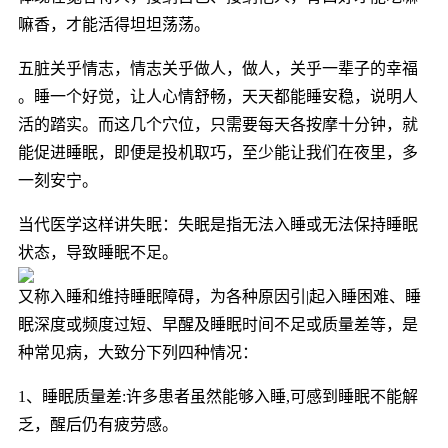
嘛香，才能活得坦坦荡荡。
五脏关乎情志，情志关乎做人，做人，关乎一辈子的幸福
。睡一个好觉，让人心情舒畅，天天都能睡安稳，说明人
活的踏实。而这几个穴位，只需要每天各按摩十分钟，就
能促进睡眠，即便是投机取巧，至少能让我们在夜里，多
一刻安宁。
当代医学这样讲失眠：失眠是指无法入睡或无法保持睡眠
状态，导致睡眠不足。
又称入睡和维持睡眠障碍，为各种原因引|起入睡困难、睡
眠深度或频度过短、早醒及睡眠时间不足或质量差等，是
种常见病，大致分下列四种情况：
1、睡眠质量差:许多患者虽然能够入睡,可感到睡眠不能解
乏，醒后仍有疲劳感。