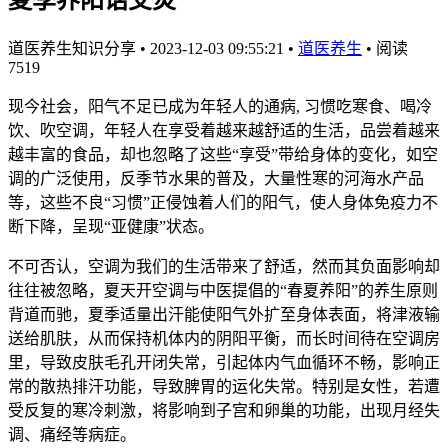
道医养生知识分享
•
2023-12-03 09:55:21
•
道医养生
•
阅读
7519
现今社会，阳气不足已成为年轻人的通病, 习惯吃寒食、喝冷
饮、吹空调，年轻人在享受着越来越舒适的生活，品尝着越来
越丰富的食品，却也忽略了这些“享受”带给身体的变化，如空
调的广泛使用，反季节水果的普及，大量性寒的河海水产品
等，这些不良“习惯”正侵蚀着人们的阳气，使人身体免疫力不
断下降，呈现“亚健康”状态。
不可否认，空调为我们的生活带来了舒适，然而其负面影响却
往往被忽略，夏天开空调与中医提倡的“春夏养阳”的养生原则
背道而驰，夏季适量出汗能使阳气外扩至身体表面，将津液输
送给肌肤，从而保持机体内的阴阳平衡，而长时间待在空调房
里，导致皮肤毛孔开闭失常，引起体内气血循环不畅，影响正
常的散热排汗功能，导致脾胃的运化失常。特别是女性，若遭
受反复的寒冷刺激，将影响到子宫和卵巢的功能，出现月经失
调、痛经等病症。