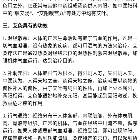
灸用之外，它还常与其他中药组成汤药供人内服。如中医妇科
中的“胶艾汤”、“艾附暖宫丸”等处方中均有艾叶。
三、艾灸具有的功效
1. 温经散寒：人体的正常生命活动有赖于气血的作用，凡是一
切气血凝滞，没有热象的疾病，都可用温气的方法来治疗。艾
灸疗法正是通过热灸对经络穴位的温热性刺激来温经散寒，加
强机体气血运行，达到治疗目的。
2. 补助元阳：人体赖阳气为根本，得阳则人寿，失阳则人夭。
中医认为，人得天地之全，药得天地之偏，治病就要以药物的
偏性补人的偏性。由于艾叶有纯阳的性质，再加上火本属阳，
两阳相得，艾灸能很好地补充元阳，甚至能起到回阳救逆，挽
救垂危之疾的作用
3. 行气通络：经络分布于人体各部，内联脏腑，外布体表肌
肉、骨骼等组织。正常的机体，气血在经络中川流不息，循序
运行，如果人体或局部气血凝滞，经络受阻，即可出现肿胀、
疼痛等症状和一系列功能障碍。灸疗特定的穴位，可以起到协