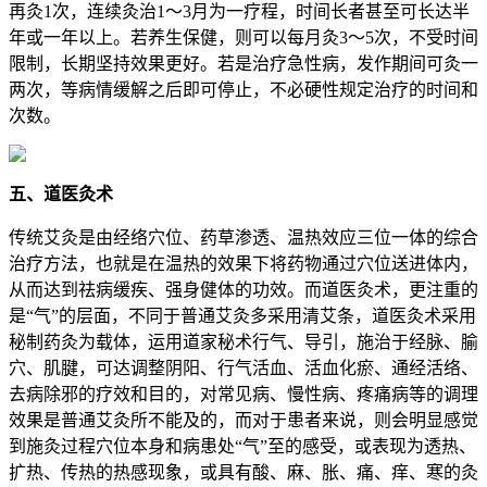
再灸1次，连续灸治1～3月为一疗程，时间长者甚至可长达半
年或一年以上。若养生保健，则可以每月灸3～5次，不受时间
限制，长期坚持效果更好。若是治疗急性病，发作期间可灸一
两次，等病情缓解之后即可停止，不必硬性规定治疗的时间和
次数。
五、道医灸术
传统艾灸是由经络穴位、药草渗透、温热效应三位一体的综合
治疗方法，也就是在温热的效果下将药物通过穴位送进体内，
从而达到祛病缓疾、强身健体的功效。而道医灸术，更注重的
是“气”的层面，不同于普通艾灸多采用清艾条，道医灸术采用
秘制药灸为载体，运用道家秘术行气、导引，施治于经脉、腧
穴、肌腱，可达调整阴阳、行气活血、活血化瘀、通经活络、
去病除邪的疗效和目的，对常见病、慢性病、疼痛病等的调理
效果是普通艾灸所不能及的，而对于患者来说，则会明显感觉
到施灸过程穴位本身和病患处“气”至的感受，或表现为透热、
扩热、传热的热感现象，或具有酸、麻、胀、痛、痒、寒的灸