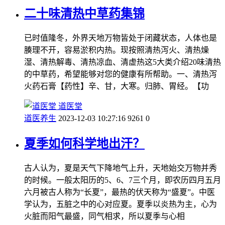
二十味清热中草药集锦
已时值隆冬，外界天地万物皆处于闭藏状态，人体也是
腠理不开，容易淤积内热。现按照清热泻火、清热燥
湿、清热解毒、清热凉血、清虚热这5大类介绍20味清热
的中草药，希望能够对您的健康有所帮助。一、清热泻
火药石膏【药性】辛、甘，大寒。归肺、胃经。【功
道医堂
道医养生
2023-12-03 10:27:16
9261
0
夏季如何科学地出汗？
古人认为，夏是天气下降地气上升，天地始交万物并秀
的时候。一般太阳历的5、6、7三个月，即农历四月五月
六月被古人称为“长夏”，最热的伏天称为“盛夏”。中医
学认为，五脏之中的心对应夏。夏季以炎热为主，心为
火脏而阳气最盛，同气相求，所以夏季与心相