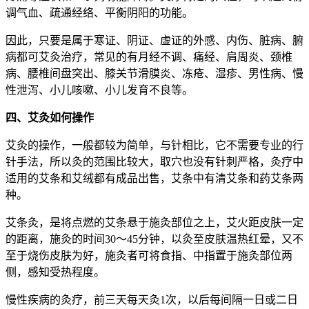
调气血、疏通经络、平衡阴阳的功能。
因此，只要是属于寒证、阴证、虚证的外感、内伤、脏病、腑
病都可艾灸治疗，常见的有月经不调、痛经、肩周炎、颈椎
病、腰椎间盘突出、膝关节滑膜炎、冻疮、湿疹、男性病、慢
性泄泻、小儿咳嗽、小儿发育不良等。
四、艾灸如何操作
艾灸的操作，一般都较为简单，与针相比，它不需要专业的行
针手法，所以灸的范围比较大，取穴也没有针刺严格，灸疗中
适用的艾条和艾绒都有成品出售，艾条中有清艾条和药艾条两
种。
艾条灸，是将点燃的艾条悬于施灸部位之上，艾火距皮肤一定
的距离，施灸的时间30～45分钟，以灸至皮肤温热红晕，又不
至于烧伤皮肤为好，施灸者可将食指、中指置于施灸部位两
侧，感知受热程度。
慢性疾病的灸疗，前三天每天灸1次，以后每间隔一日或二日