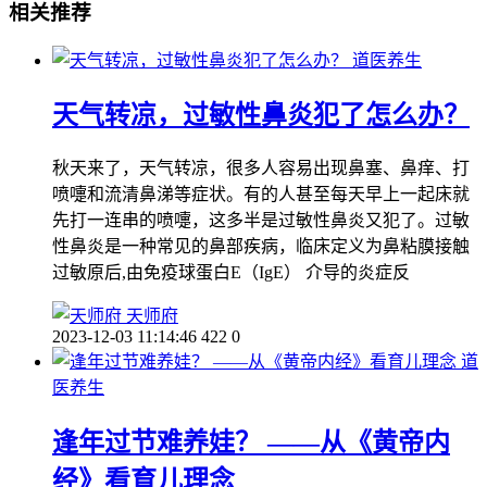
相关推荐
道医养生
天气转凉，过敏性鼻炎犯了怎么办？
秋天来了，天气转凉，很多人容易出现鼻塞、鼻痒、打
喷嚏和流清鼻涕等症状。有的人甚至每天早上一起床就
先打一连串的喷嚏，这多半是过敏性鼻炎又犯了。过敏
性鼻炎是一种常见的鼻部疾病，临床定义为鼻粘膜接触
过敏原后,由免疫球蛋白E（IgE） 介导的炎症反
天师府
2023-12-03 11:14:46
422
0
道
医养生
逢年过节难养娃？ ——从《黄帝内
经》看育儿理念