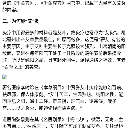
著的《千金方》、《千金翼方》两书中，记载了大量有关艾灸
的内容。
二、为何称“艾”灸
灸疗中用得最多的材料就是艾叶，故灸疗也常称为“艾灸”。湖
北蕲州出产艾草质量最佳，叶厚而绒多，这便是“蕲艾”有名的
主要原因。由于艾叶主要生长于光照较为强烈、山峦朝南的阳
坡面，又是在每年阳气正处于上升阶段的端午节前后采摘收
取，所以是纯阳之品，具有起死回生、温经通络之神效，有着
“百草之王”的美誉。
著名医家李时珍在《本草纲目》中赞誉艾叶灸疗能够治百病、
祛风邪，保人体康健。“艾叶苦辛，生温熟热、纯阳之性，能
回垂危之阳，通十二经，走三阴，理气血、逐寒湿，暖子
宫……以之灸火，能透诸经而除百病。”
道医陶弘景则在其《名医别录》中称“艾叶，微温，无毒，主
灸百病……”在临床上，艾叶除了可加工制成艾条、艾炷燃烧