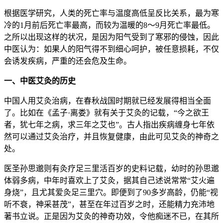
根据医学研究，人类的死亡率与温度高低呈反比关系，最为寒
冷的1月前后死亡率最高，而较为温暖的8～9月死亡率最低。
之所以出现这样的状况，是因为阳气受到了寒邪的侵蚀，因此
中医认为：如果人的阳气得不到细心呵护，被任意损耗，不仅
会诱发疾病，严重的还会危及生命。
一、中医艾灸的历史
中国人用艾灸治病，在春秋战国时期就已经发展得相当全面
了。比如在《孟子·离娄》就有关于艾灸的记载，“今之欲王
者，犹七年之病，求三年之艾也”。古人指出疾病缠身七年依
然可以通过艾灸治疗，并且恢复健康，由此可见艾灸的神奇之
处。
医圣孙思邈则有灸疗足三里活百岁的史料记载，幼时的孙思邈
体弱多病，中年时喜欢上了艾灸，据其自己述说常常“艾火遍
身烧”，且尤其爱灸足三里穴。即便到了90多岁高龄，仍能“视
听不衰，神采甚茂”，甚至在年过百岁之时，还能精力充沛地
著书立说。正是因为艾灸的神奇功效，令他痴迷不已，在其所