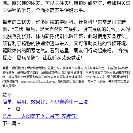
感。感兴趣的朋友，可以关注天师府道医研究院，参加相关道
医课程的学习，全面提高养生保健水平。
每年的三伏天，许多医院的中医科、针灸科里常常是门庭若
市，“三伏”暑热，是大自然阳气最强、阴气最弱的时候，人的
皮肤毛孔张开、体内新陈代谢比较旺盛，此时使用艾灸疗法，
既有利于药物的快速渗透与进入，又可借助炎热的气候环境、
驱除体内的阴寒之气。看到这里，朋友们行动起来吧，“冬病
夏治，夏病冬防”，让我们从艾灸做起！
声明：
我们致力于保护作者版权，注重分享，被刊用文章因无法核实真实出处，未能及时与作者
取得联系，或有版权异议的，请联系管理员，我们会立即处理，本站部分文字与图片资源来自于网
络，转载是出于传递更多信息之目的,若有来源标注错误或侵犯了您的合法权益，请立即通知我们
(管理员邮箱：douchuanxin@foxmail.com)，情况属实，我们会第一时间予以删除，并同时向您表示
歉意,谢谢!
赞
0
简单、实用、效果好，孙思邈养生十三法
« 上一篇
长夏——人间第五季，最宜“养脾气”
下一篇 »