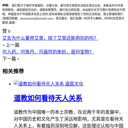
声明：
我们致力于保护作者版权，注重分享，被刊用文章因无法核实真实出处，未能及时与作者
取得联系，或有版权异议的，请联系管理员，我们会立即处理，本站部分文字与图片资源来自于网
络，转载是出于传递更多信息之目的,若有来源标注错误或侵犯了您的合法权益，请立即通知我们
(管理员邮箱：douchuanxin@foxmail.com)，情况属实，我们会第一时间予以删除，并同时向您表示
歉意,谢谢!
赞
0
艾灸为什么要用艾草，除了艾草还能用别的吗？
« 上一篇
可入药、可炼丹、可画符的朱砂，是何宝物？
下一篇 »
相关推荐
道医文化
道教如何看待天人关系
道教作为中国唯一的本土宗教，在近两千年的发展中，
对中国历史和文化产生了深远地影响，尤其是在看待天
人关系上，有着独到深刻地见解，这些理论认知与中国