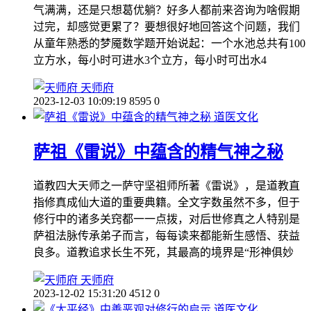
气满满，还是只想葛优躺？好多人都前来咨询为啥假期
过完，却感觉更累了？要想很好地回答这个问题，我们
从童年熟悉的梦魇数学题开始说起：一个水池总共有100
立方水，每小时可进水3个立方，每小时可出水4
天师府
2023-12-03 10:09:19
8595
0
道医文化
萨祖《雷说》中蕴含的精气神之秘
道教四大天师之一萨守坚祖师所著《雷说》，是道教直
指修真成仙大道的重要典籍。全文字数虽然不多，但于
修行中的诸多关窍都一一点拨，对后世修真之人特别是
萨祖法脉传承弟子而言，每每读来都能新生感悟、获益
良多。道教追求长生不死，其最高的境界是“形神俱妙
天师府
2023-12-02 15:31:20
4512
0
道医文化