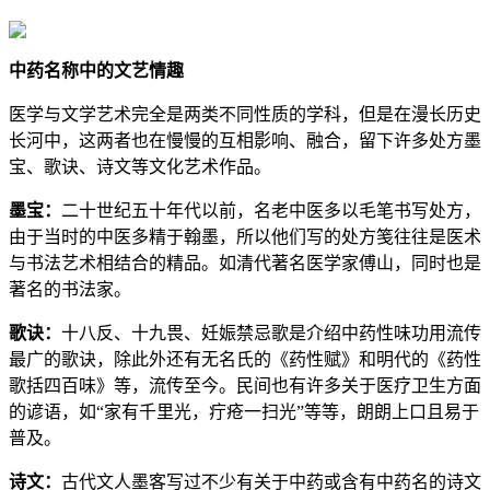
中药名称中的文艺情趣
医学与文学艺术完全是两类不同性质的学科，但是在漫长历史
长河中，这两者也在慢慢的互相影响、融合，留下许多处方墨
宝、歌诀、诗文等文化艺术作品。
墨宝：
二十世纪五十年代以前，名老中医多以毛笔书写处方，
由于当时的中医多精于翰墨，所以他们写的处方笺往往是医术
与书法艺术相结合的精品。如清代著名医学家傅山，同时也是
著名的书法家。
歌诀：
十八反、十九畏、妊娠禁忌歌是介绍中药性味功用流传
最广的歌诀，除此外还有无名氏的《药性赋》和明代的《药性
歌括四百味》等，流传至今。民间也有许多关于医疗卫生方面
的谚语，如“家有千里光，疔疮一扫光”等等，朗朗上口且易于
普及。
诗文：
古代文人墨客写过不少有关于中药或含有中药名的诗文