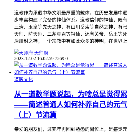
道教作为承载中华文明最厚重的载体，在历史发展中逐
步丰富构建了完备的神仙体系。道教信仰的神仙，既有
三清、玉皇等先天之神，有山川岳渎等自然之神，有张
天师、萨天师、三茅真君等祖仙，还有关帝、岳王等死
后册封之神，一个宗教中有如此众多的神明，在世界上
天师府
2023-12-02 16:02:59
7269
0
道医文化
从一道数学题说起，为啥总是觉得累
——简述普通人如何补养自己的元气
（上）节流篇
亲爱的朋友们，过完年再回到熟悉的岗位上，是感觉元