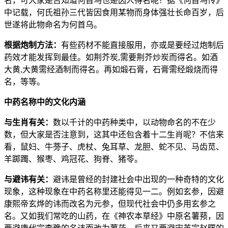
名，可大家是否知道何首乌也是因人得名呢？据《何首乌传》
中记载，何氏祖孙三代皆因食用某物而身体强壮长命百岁，后
世遂将此物命名为何首乌。
根据炮制方法：
有些药材不能直接服用，亦或是要经过炮制后
药效才能发挥到最佳。如荆芥炭,需要荆芥炒炭而得名。如酒
大黄,大黄需经酒制而得名。再如煅石膏，石膏需经煅烧而得
名，等等。
中药名称中的文化内涵
与生肖有关：
数以千计的中药种类中，以动物命名的不在少
数，但大家是否注意到，这其中还包含着十二生肖呢？不信来
看，鼠妇、牛蒡子、虎杖、兔耳草、龙胆、蛇不见、马齿苋、
羊踯躅、猴枣、鸡冠花、狗脊、猪苓。
与避讳有关：
避讳是曾经的封建社会中出现的一种奇特的文化
现象，这种现象在中药名称里还能得见一二。例如玄参，因避
康熙帝玄烨的讳而改名为元参，但现代社会中仍多用玄参之
名。又如我们常吃的山药，在《神农本草经》中原名薯蓣，因