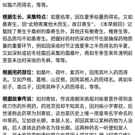
似猫爪而得名，等等。
根据生长、采集特点：
如夏枯草，因在夏季枯萎而得名。又如
桑寄生，因“此物寄寓他木而生，故日寄生”，《本草纲目》记
载除了寄生于桑树的桑寄生外，其他还有榭寄生、槐寄生等，
但品质均不如桑寄生。把握好药材的采收时节也是确保药物质
量的重要环节，例如因采收时节正值夏季之半而得名的半夏，
又如深秋或初冬经霜后采集的霜桑叶，再如冬季至来年清明前
茎苗未出时采收的冬麻，等等。
根据用药部位：
如桑叶、荷叶、紫苏叶，因用其叶入药而得
名。又如芦根、葛根、山豆根，因用其根入药而得名。再如车
前子、南瓜子，因用其种子入药而得名，等等。
根据故事传说：
如刘寄奴，传说南朝宋高祖刘裕曾意外得到金
疮刀伤的外用药，药效灵验却不知其名，因刘裕小字寄奴，后
世遂称此药草为刘寄奴，这也是历史上唯一用皇帝名字命名的
中草药。又如徐长卿，本是人名，却因其常以某种药物为人治
病，后人遂将此药命名为徐长卿。这两种药名一听便知是人