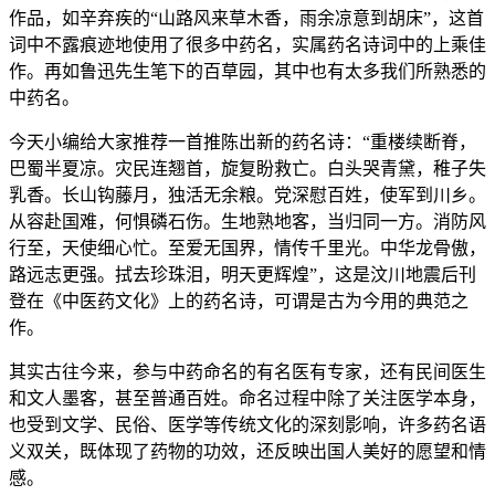
作品，如辛弃疾的“山路风来草木香，雨余凉意到胡床”，这首
词中不露痕迹地使用了很多中药名，实属药名诗词中的上乘佳
作。再如鲁迅先生笔下的百草园，其中也有太多我们所熟悉的
中药名。
今天小编给大家推荐一首推陈出新的药名诗：“重楼续断脊，
巴蜀半夏凉。灾民连翘首，旋复盼救亡。白头哭青黛，稚子失
乳香。长山钩藤月，独活无余粮。党深慰百姓，使军到川乡。
从容赴国难，何惧磷石伤。生地熟地客，当归同一方。消防风
行至，天使细心忙。至爱无国界，情传千里光。中华龙骨傲，
路远志更强。拭去珍珠泪，明天更辉煌”，这是汶川地震后刊
登在《中医药文化》上的药名诗，可谓是古为今用的典范之
作。
其实古往今来，参与中药命名的有名医有专家，还有民间医生
和文人墨客，甚至普通百姓。命名过程中除了关注医学本身，
也受到文学、民俗、医学等传统文化的深刻影响，许多药名语
义双关，既体现了药物的功效，还反映出国人美好的愿望和情
感。