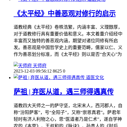
《太平经》中善恶观对修行的启示
道教经典《太平经》卷帙浩繁，内涵丰富、义理醇厚，
对于道教修行具有重要价值和意义。本文着重介绍经中
丰富而又独特的善恶观内涵，期望对诸位同修有所启
发。善恶观是中国哲学史上的重要范畴，儒家以仁、义
作为善恶划分标准，而《太平经》则以是否“合天心”为
天师府
2023-12-03 09:56:12
8625
0
道医文化
萨祖 | 弃医从道，遇三师得遇真传
道教四大天师之一的萨守坚，北宋末人，西河郡人，自
称“汾阳萨客”，号“全阳子”，又称“崇恩真君”。萨君年
轻时有济人利物之心，思“医道者乃是仁术”，遂自学神
农的《本草》，王叔和的《脉诀》，孙真人的《肘后