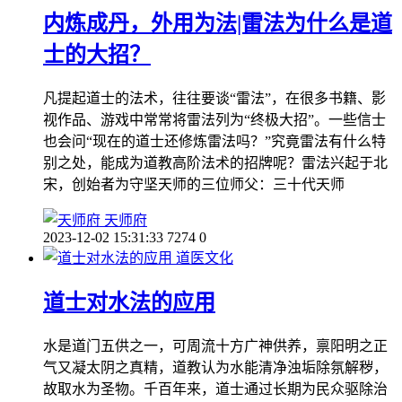
内炼成丹，外用为法|雷法为什么是道
士的大招？
凡提起道士的法术，往往要谈“雷法”，在很多书籍、影
视作品、游戏中常常将雷法列为“终极大招”。一些信士
也会问“现在的道士还修炼雷法吗？”究竟雷法有什么特
别之处，能成为道教高阶法术的招牌呢？雷法兴起于北
宋，创始者为守坚天师的三位师父：三十代天师
天师府
2023-12-02 15:31:33
7274
0
道医文化
道士对水法的应用
水是道门五供之一，可周流十方广神供养，禀阳明之正
气又凝太阴之真精，道教认为水能清净浊垢除氛解秽，
故取水为圣物。千百年来，道士通过长期为民众驱除治