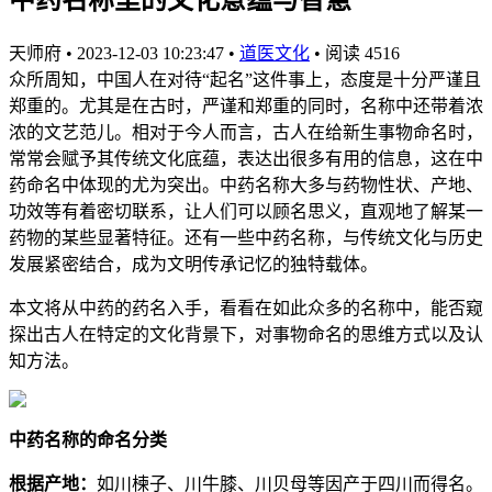
天师府
•
2023-12-03 10:23:47
•
道医文化
•
阅读 4516
众所周知，中国人在对待“起名”这件事上，态度是十分严谨且
郑重的。尤其是在古时，严谨和郑重的同时，名称中还带着浓
浓的文艺范儿。相对于今人而言，古人在给新生事物命名时，
常常会赋予其传统文化底蕴，表达出很多有用的信息，这在中
药命名中体现的尤为突出。中药名称大多与药物性状、产地、
功效等有着密切联系，让人们可以顾名思义，直观地了解某一
药物的某些显著特征。还有一些中药名称，与传统文化与历史
发展紧密结合，成为文明传承记忆的独特载体。
本文将从中药的药名入手，看看在如此众多的名称中，能否窥
探出古人在特定的文化背景下，对事物命名的思维方式以及认
知方法。
中药名称的命名分类
根据产
地：
如川楝子、川牛膝、川贝母等因产于四川而得名。