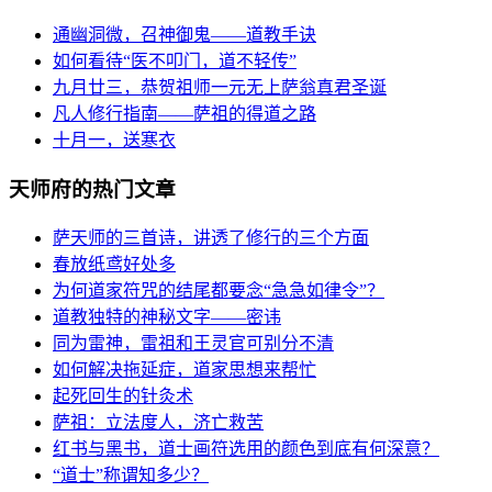
通幽洞微，召神御鬼——道教手诀
如何看待“医不叩门，道不轻传”
九月廿三，恭贺祖师一元无上萨翁真君圣诞
凡人修行指南——萨祖的得道之路
十月一，送寒衣
天师府的热门文章
萨天师的三首诗，讲透了修行的三个方面
春放纸鸢好处多
为何道家符咒的结尾都要念“急急如律令”？
道教独特的神秘文字——密讳
同为雷神，雷祖和王灵官可别分不清
如何解决拖延症，道家思想来帮忙
起死回生的针灸术
萨祖：立法度人，济亡救苦
红书与黑书，道士画符选用的颜色到底有何深意？
“道士”称谓知多少？