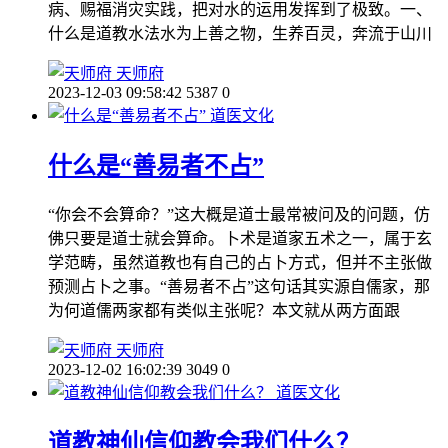
病、赐福消灾实践，把对水的运用发挥到了极致。一、
什么是道教水法水为上善之物，生养百灵，奔流于山川
天师府
2023-12-03 09:58:42
5387
0
道医文化
什么是“善易者不占”
“你会不会算命？”这大概是道士最常被问及的问题，仿
佛只要是道士就会算命。卜术是道家五术之一，属于玄
学范畴，虽然道教也有自己的占卜方式，但并不主张做
预测占卜之事。“善易者不占”这句话其实源自儒家，那
为何道儒两家都有类似主张呢？本文就从两方面跟
天师府
2023-12-02 16:02:39
3049
0
道医文化
道教神仙信仰教会我们什么？