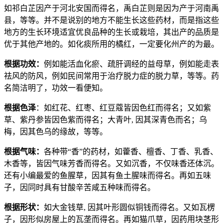
如祁白芷因产于河北安国而得名，禹白芷则是因为产于河南禹
县，等等。并不是说别的地方不能生长这些药材，而是指这些
地方的生长环境适宜优良品种的生长或栽培，其出产的品质是
优于其他产地的。如化痰所用的橘红，一定要化州产的为最。
根据功效：
例如能活血化瘀、疏肝调经的益母草，例如能走表
祛风的防风，例如民间常用于治疗脱力症的脱力草，等等。药
名简洁明了，功效一看便知。
根据色泽
：如红花、红枣、红豆蔻皆因色红而得名；又如紫
草、紫丹参皆因色紫而得名；大青叶, 因其深青色而名；乌
梅，因其色乌的缘故，等等。
根据气味：
各种带“香”的药材，如藿香、檀香、丁香、乳香、
木香等，皆因气味芳香而得名。又如沉香，不仅味香还体沉。
还有小编最爱的鱼腥草，因其有鱼土腥味而得名。再如五味
子，因同时具有甘酸辛苦咸五种味而得名。
根据形状：
如大金钱草, 因其叶形圆似铜钱而得名。又如瓦楞
子，因形似房屋上的瓦垄而得名。再如猫爪草，因药用块茎形