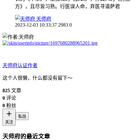
方》，且尽皆习熟。行医误人命，弃医寻道萨君
天师府
2023-12-03 10:33:37
2983
0
天师府
认证作者
这个人很懒，什么都没有留下～
825
文章
0
评论
0
粉丝
私信
关注
天师府的最近文章