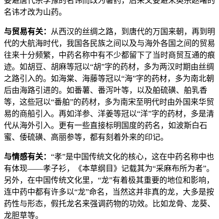
要避唐代宗李豫的名讳而改为薯药，后来又要避宋英宗赵曙的
名讳才改为山药。
与贸易有关：
从西汉的丝绸之路，到唐代的万国来朝，再到明
代的大航海时代，我国各民族之间以及与海外各国之间的贸易
往来十分频繁，中药名称中有不少都留下了当时商贸互通的痕
迹。如胡豆、胡麻等冠以“胡”字的药材，多为两汉时期由丝绸
之路引入的。如海棠、海藤等冠以“海”字的药材，多为南北朝
后由海路引进的。如番薯、番泻叶等，以及舶硫磺、舶乳香
等，这些冠以“番舶”的药材，多为南宋至明代时由外国来华贸
易的商船引入。再如洋参、洋姜等冠以“洋”字的药材，多是清
代从海外引入。更有一些直接标明国度的药名，如波斯白石
蜜、倭硫磺、高丽参等，都有刻着外来的印记。
与情感有关：
“孝”是中国传统文化的核心，这在中药名称中也
有体现——孝子衫，《本草纲目》记载其为“采麻布所为者”。
另外，在中国传统文化里，“龙”有着极其重要的地位和影响，
连中药中都有许多以“龙”命名，当然这并非真的龙，大多是按
药性与形态，假托龙名来强调药物的功效。比如龙骨、龙葵、
龙胆草等。