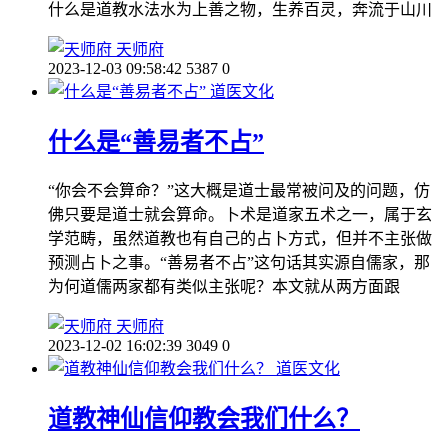
什么是道教水法水为上善之物，生养百灵，奔流于山川
天师府
2023-12-03 09:58:42
5387
0
道医文化
什么是“善易者不占”
“你会不会算命？”这大概是道士最常被问及的问题，仿
佛只要是道士就会算命。卜术是道家五术之一，属于玄
学范畴，虽然道教也有自己的占卜方式，但并不主张做
预测占卜之事。“善易者不占”这句话其实源自儒家，那
为何道儒两家都有类似主张呢？本文就从两方面跟
天师府
2023-12-02 16:02:39
3049
0
道医文化
道教神仙信仰教会我们什么？