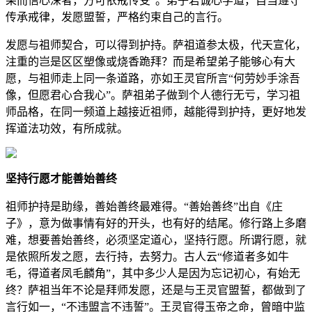
果而信心深者，方可依戒传受”。弟子若诚心学道，自当遵守
传承戒律，发愿盟誓，严格约束自己的言行。
发愿与祖师契合，可以得到护持。萨祖道参太极，代天宣化，
注重的岂是区区塑像或烧香跪拜？而是希望弟子能够心有大
愿，与祖师走上同一条道路，亦如王灵官所言“何劳妙手涂吾
像，但愿君心合我心”。萨祖弟子做到个人德行无亏，学习祖
师品格，在同一频道上越接近祖师，越能得到护持，更好地发
挥道法功效，有所成就。
坚持行愿才能善始善终
祖师护持是助缘，善始善终最难得。“善始善终”出自《庄
子》，意为做事情有好的开头，也有好的结尾。修行路上多磨
难，想要善始善终，必须坚定道心，坚持行愿。所谓行愿，就
是依照所发之愿，去行持，去努力。古人云“修道者多如牛
毛，得道者凤毛麟角”，其中多少人是因为忘记初心，有始无
终？萨祖当年不论是拜师发愿，还是与王灵官盟誓，都做到了
言行如一，“不违盟言不违誓”。王灵官得玉帝之命，曾暗中监