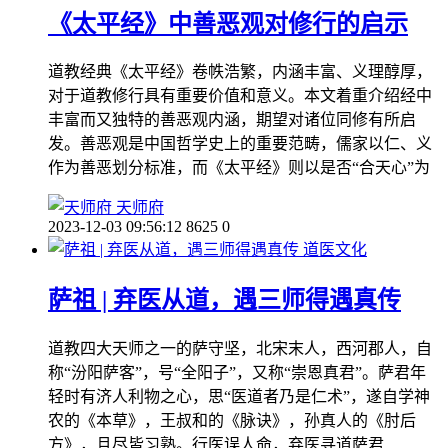
《太平经》中善恶观对修行的启示
道教经典《太平经》卷帙浩繁，内涵丰富、义理醇厚，
对于道教修行具有重要价值和意义。本文着重介绍经中
丰富而又独特的善恶观内涵，期望对诸位同修有所启
发。善恶观是中国哲学史上的重要范畴，儒家以仁、义
作为善恶划分标准，而《太平经》则以是否“合天心”为
天师府
2023-12-03 09:56:12
8625
0
道医文化
萨祖 | 弃医从道，遇三师得遇真传
道教四大天师之一的萨守坚，北宋末人，西河郡人，自
称“汾阳萨客”，号“全阳子”，又称“崇恩真君”。萨君年
轻时有济人利物之心，思“医道者乃是仁术”，遂自学神
农的《本草》，王叔和的《脉诀》，孙真人的《肘后
方》，且尽皆习熟。行医误人命，弃医寻道萨君