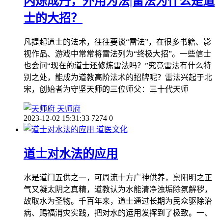
内炼成丹，外用为法|雷法为什么是道
士的大招？
凡提起道士的法术，往往要谈“雷法”，在很多书籍、影
视作品、游戏中常常将雷法列为“终极大招”。一些信士
也会问“现在的道士还修炼雷法吗？”究竟雷法有什么特
别之处，能成为道教高阶法术的招牌呢？雷法兴起于北
宋，创始者为守坚天师的三位师父：三十代天师
天师府
2023-12-02 15:31:33
7274
0
道医文化
道士对水法的应用
水是道门五供之一，可周流十方广神供养，禀阳明之正
气又凝太阴之真精，道教认为水能清净浊垢除氛解秽，
故取水为圣物。千百年来，道士通过长期为民众驱除治
病、赐福消灾实践，把对水的运用发挥到了极致。一、