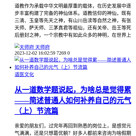
道教作为承载中华文明最厚重的载体，在历史发展中逐
步丰富构建了完备的神仙体系。道教信仰的神仙，既有
三清、玉皇等先天之神，有山川岳渎等自然之神，有张
天师、萨天师、三茅真君等祖仙，还有关帝、岳王等死
后册封之神，一个宗教中有如此众多的神明，在世界上
天师府
2023-12-02 16:02:59
7269
0
道医文化
从一道数学题说起，为啥总是觉得累
——简述普通人如何补养自己的元气
（上）节流篇
亲爱的朋友们，过完年再回到熟悉的岗位上，是感觉元
气满满，还是只想葛优躺？好多人都前来咨询为啥假期