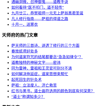
通幽洞微，召神御鬼——道教手诀
如何看待“医不叩门，道不轻传”
九月廿三，恭贺祖师一元无上萨翁真君圣诞
凡人修行指南——萨祖的得道之路
十月一，送寒衣
天师府的热门文章
萨天师的三首诗，讲透了修行的三个方面
春放纸鸢好处多
为何道家符咒的结尾都要念“急急如律令”？
道教独特的神秘文字——密讳
同为雷神，雷祖和王灵官可别分不清
如何解决拖延症，道家思想来帮忙
起死回生的针灸术
萨祖：立法度人，济亡救苦
红书与黑书，道士画符选用的颜色到底有何深意？
“道士”称谓知多少？