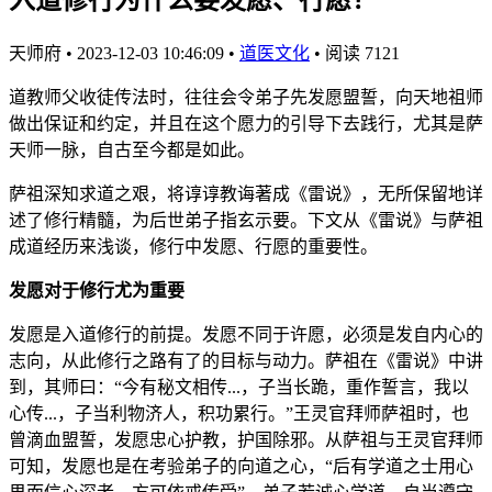
天师府
•
2023-12-03 10:46:09
•
道医文化
•
阅读 7121
道教师父收徒传法时，往往会令弟子先发愿盟誓，向天地祖师
做出保证和约定，并且在这个愿力的引导下去践行，尤其是萨
天师一脉，自古至今都是如此。
萨祖深知求道之艰，将谆谆教诲著成《雷说》，无所保留地详
述了修行精髓，为后世弟子指玄示要。下文从《雷说》与萨祖
成道经历来浅谈，修行中发愿、行愿的重要性。
发愿对于修行尤为重要
发愿是入道修行的前提。发愿不同于许愿，必须是发自内心的
志向，从此修行之路有了的目标与动力。萨祖在《雷说》中讲
到，其师曰：“今有秘文相传...，子当长跪，重作誓言，我以
心传...，子当利物济人，积功累行。”王灵官拜师萨祖时，也
曾滴血盟誓，发愿忠心护教，护国除邪。从萨祖与王灵官拜师
可知，发愿也是在考验弟子的向道之心，“后有学道之士用心