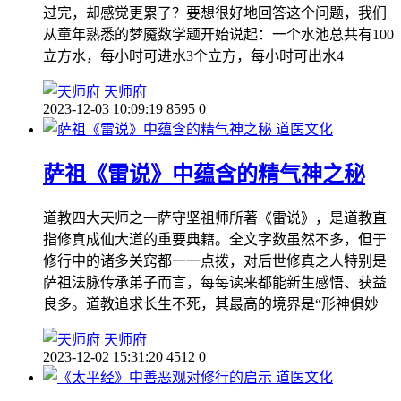
过完，却感觉更累了？要想很好地回答这个问题，我们
从童年熟悉的梦魇数学题开始说起：一个水池总共有100
立方水，每小时可进水3个立方，每小时可出水4
天师府
2023-12-03 10:09:19
8595
0
道医文化
萨祖《雷说》中蕴含的精气神之秘
道教四大天师之一萨守坚祖师所著《雷说》，是道教直
指修真成仙大道的重要典籍。全文字数虽然不多，但于
修行中的诸多关窍都一一点拨，对后世修真之人特别是
萨祖法脉传承弟子而言，每每读来都能新生感悟、获益
良多。道教追求长生不死，其最高的境界是“形神俱妙
天师府
2023-12-02 15:31:20
4512
0
道医文化