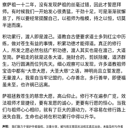
察萨祖一十二年，没有发现萨祖的丝毫过错，因此才誓愿拜
师。有时候我们一开始发心很勇猛，干劲十足，可是渐渐就懈
怠了，所以要经常提醒自己，以祖师为楷模，持之以恒，切莫
半途而废。
积功累行，渡人即是渡己。道教自古便要求道士多到红尘中历
练，做对苍生有益的事情，积累功德才能得道。真正的修行
人，所发之愿必然包括广积功德，渡人其实也是在渡己，大道
至简。萨祖走的就是这条大道，施财合药，剪妖除魔，道济群
生，功行圆满而位列先天。细心观察可以发现，许多道教祖师
宝诰中都有“大悲大愿，大圣大慈”之语，神明尚且立誓发愿，
无量渡人，我辈自当牢记盟约，心存善念，多行善举，即便福
虽未至，也许祸已远离。
萨祖拯救苍生的慈悲大愿，高山仰止。修行不在遍参广览，效
法祖师才是捷径，要有发愿的诚心，更要有行愿的恒心。当我
们与祖师心心相印，就有了巨大的源动力，不容易在修行路上
迷失自我，生命也必将在积功累行中得以升华。
声明：
我们致力于保护作者版权，注重分享，被刊用文章因无法核实真实出处，未能及时与作者