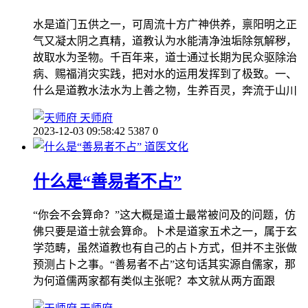
水是道门五供之一，可周流十方广神供养，禀阳明之正
气又凝太阴之真精，道教认为水能清净浊垢除氛解秽，
故取水为圣物。千百年来，道士通过长期为民众驱除治
病、赐福消灾实践，把对水的运用发挥到了极致。一、
什么是道教水法水为上善之物，生养百灵，奔流于山川
天师府
2023-12-03 09:58:42
5387
0
道医文化
什么是“善易者不占”
“你会不会算命？”这大概是道士最常被问及的问题，仿
佛只要是道士就会算命。卜术是道家五术之一，属于玄
学范畴，虽然道教也有自己的占卜方式，但并不主张做
预测占卜之事。“善易者不占”这句话其实源自儒家，那
为何道儒两家都有类似主张呢？本文就从两方面跟