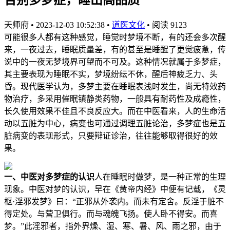
天师府
•
2023-12-03 10:52:38
•
道医文化
•
阅读 9123
可能很多人都有这种感觉，睡觉时梦境不断，有的还会多次醒
来，一夜过去，睡眠质量差，有的甚至是睡醒了更觉疲惫，传
说中的一夜无梦境界可望而不可及。这种情况就属于多梦症，
其主要表现为睡眠不实，梦境纷纭不休，醒后神疲乏力、头
昏。现代医学认为，多梦主要在睡眠表浅时发生，尚无特效药
物治疗，多采用催眠镇静类药物，一般具有耐药性及成瘾性，
长久使用效果不佳且不良反应大。而在中医看来，人的生命活
动以五脏为中心，病变也可通过调理五脏论治，多梦症也是五
脏病变的表现形式，只要辩证诊治，往往能够取得很好的效
果。
一、中医对多梦症的认识
人在睡眠时做梦，是一种正常的生理
现象。中医对梦的认识，早在《黄帝内经》中便有记载，《灵
枢·淫邪发梦》曰：“正邪从外袭内。而未有定舍。反淫于脏不
得定处。与营卫俱行。而与魂魄飞扬。使人卧不得安。而喜
梦。”此淫邪者，指外界燥、湿、寒、暑、风、雨之邪，由于