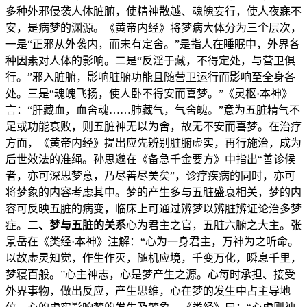
多种外邪侵袭人体脏腑，使精神散越、魂魄妄行，使人夜寐不
安，是病梦的渊源。《黄帝内经》将梦病大体分为三个层次，
一是“正邪从外袭内，而未有定舍。”是指人在睡眠中，外界各
种因素对人体的影响。二是“反淫于藏，不得定处，与营卫俱
行。”邪入脏腑，影响脏腑功能且随营卫运行而影响至全身各
处。三是“魂魄飞扬，使人卧不得安而喜梦。”《灵枢·本神》
言：“肝藏血，血舍魂……肺藏气，气舍魄。”意为五脏精气不
足或功能衰败，则五脏神无以为舍，故无不安而喜梦。在治疗
方面，《黄帝内经》提出应先辨别脏腑虚实，再行施治，成为
后世效法的准绳。孙思邈在《备急千金要方》中指出“善诊候
者，亦可深思梦意，乃尽善尽美矣”，诊疗疾病的同时，亦可
将梦象的内容考虑其中。梦的产生多与五脏盛衰相关，梦的内
容可反映五脏的病变，临床上可通过辨梦以辨脏辨证论治多梦
症。
二、梦与五脏的关系
心为君主之官，五脏六腑之大主。张
景岳在《类经·本神》注解：“心为一身君主，万神为之听命。
以故虚灵知觉，作生作灭，随机应境，千变万化，瞬息千里，
梦寝百般。”心主神志，心是梦产生之源。心每时承担、接受
外界事物，做出反应，产生思维，心在梦的发生中占主导地