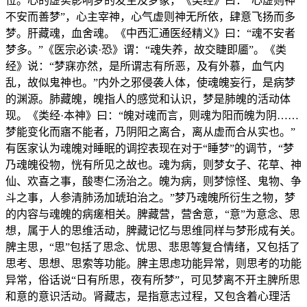
位。心的虚实影响梦的发生及梦象，《类经》曰：“心虚则神
不安而善梦”，心主宰神，心气虚则神无所依，肆意飞扬而多
梦。肝藏魂，血舍魂。《中西汇通医经精义》曰：“魂不安者
梦多。”《医宗必读·恐》谓：“魂失养，故交睫即靥”。《类
经》说：“梦寐亦然，是所谓志有所恶，及有外慕，血气内
乱，故似鬼神也。”内外之邪侵袭人体，使魂魄妄行，是病梦
的渊源。肺藏魄，魄指人的感觉和认识，梦是肺魄的活动体
现。《类经·本神》曰：“魄对魂而言，则魂为阳而魄为阴……
梦能变化而寤不能者，乃阴阳之离合，离从虚而合从实也。”
有医家认为魂魄对睡眠的调控表现在对于“睡梦”的调节，“梦
乃魂魄役物，恍有所见之故也。魂为病，则梦女子、花草、神
仙、欢喜之事，酸枣仁汤治之。魄为病，则梦惊怪、鬼物、争
斗之事，人参清肺汤加琥珀治之。”梦乃魂魄所衍生之物，梦
的内容与魂魄的病瘥相关。脾藏营，营舍意，“意”为意念、思
想，属于人的思维活动，脾藏记忆与思维同样与梦形成有关。
脾主思，“思”包括了思念、忧思、悲思等复合情绪，又包括了
思考、思想、思索等功能。脾主思虑功能异常，则思考的功能
异常，俗话说“日有所思，夜有所梦”，可见梦离不开主脾所思
和意的意识活动。肾藏志，是指意志过程，又包含着心理活