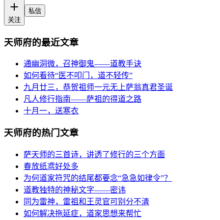
私信
关注
天师府的最近文章
通幽洞微，召神御鬼——道教手诀
如何看待“医不叩门，道不轻传”
九月廿三，恭贺祖师一元无上萨翁真君圣诞
凡人修行指南——萨祖的得道之路
十月一，送寒衣
天师府的热门文章
萨天师的三首诗，讲透了修行的三个方面
春放纸鸢好处多
为何道家符咒的结尾都要念“急急如律令”？
道教独特的神秘文字——密讳
同为雷神，雷祖和王灵官可别分不清
如何解决拖延症，道家思想来帮忙