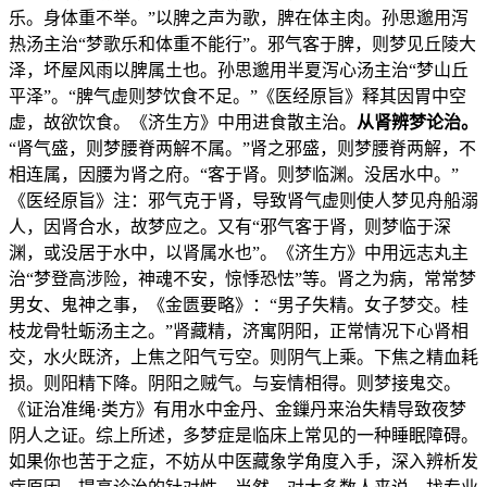
乐。身体重不举。”以脾之声为歌，脾在体主肉。孙思邈用泻
热汤主治“梦歌乐和体重不能行”。邪气客于脾，则梦见丘陵大
泽，坏屋风雨以脾属土也。孙思邈用半夏泻心汤主治“梦山丘
平泽”。“脾气虚则梦饮食不足。”《医经原旨》释其因胃中空
虚，故欲饮食。《济生方》中用进食散主治。
从肾辨梦论治。
“肾气盛，则梦腰脊两解不属。”肾之邪盛，则梦腰脊两解，不
相连属，因腰为肾之府。“客于肾。则梦临渊。没居水中。”
《医经原旨》注：邪气克于肾，导致肾气虚则使人梦见舟船溺
人，因肾合水，故梦应之。又有“邪气客于肾，则梦临于深
渊，或没居于水中，以肾属水也”。《济生方》中用远志丸主
治“梦登高涉险，神魂不安，惊悸恐怯”等。肾之为病，常常梦
男女、鬼神之事，《金匮要略》：“男子失精。女子梦交。桂
枝龙骨牡蛎汤主之。”肾藏精，济寓阴阳，正常情况下心肾相
交，水火既济，上焦之阳气亏空。则阴气上乘。下焦之精血耗
损。则阳精下降。阴阳之贼气。与妄情相得。则梦接鬼交。
《证治准绳·类方》有用水中金丹、金鏁丹来治失精导致夜梦
阴人之证。综上所述，多梦症是临床上常见的一种睡眠障碍。
如果你也苦于之症，不妨从中医藏象学角度入手，深入辨析发