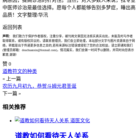
病原因，提高诊治的针对性。当然，对大多数人来说，找专业
中医师诊治是最佳选择。愿每个人都能够告别多梦症，睡出高
品质！文字整理/华汛
返回列表
声明：
我们致力于保护作者版权，注重分享，被刊用文章因无法核实真实出处，未能及时与作者
取得联系，或有版权异议的，请联系管理员，我们会立即处理，本站部分文字与图片资源来自于网
络，转载是出于传递更多信息之目的,若有来源标注错误或侵犯了您的合法权益，请立即通知我们
(管理员邮箱：douchuanxin@foxmail.com)，情况属实，我们会第一时间予以删除，并同时向您表示
歉意,谢谢!
赞
0
道教符文的种类
« 上一篇
农历九月初九，恭贺斗姆元君圣诞
下一篇 »
相关推荐
道医文化
道教如何看待天人关系