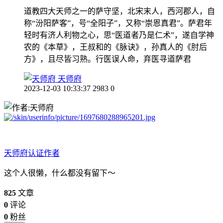
道教四大天师之一的萨守坚，北宋末人，西河郡人，自
称“汾阳萨客”，号“全阳子”，又称“崇恩真君”。萨君年
轻时有济人利物之心，思“医道者乃是仁术”，遂自学神
农的《本草》，王叔和的《脉诀》，孙真人的《肘后
方》，且尽皆习熟。行医误人命，弃医寻道萨君
天师府
2023-12-03 10:33:37
2983
0
天师府
认证作者
这个人很懒，什么都没有留下～
825
文章
0
评论
0
粉丝