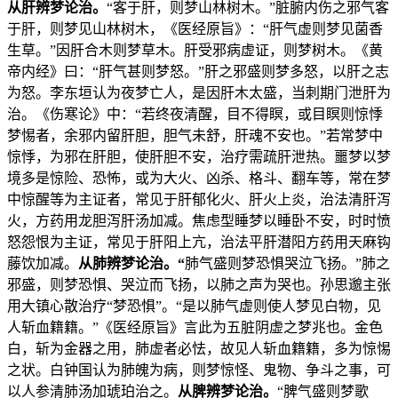
从肝辨梦论治。
“客于肝，则梦山林树木。”脏腑内伤之邪气客
于肝，则梦见山林树木，《医经原旨》：“肝气虚则梦见菌香
生草。”因肝合木则梦草木。肝受邪病虚证，则梦树木。《黄
帝内经》曰：“肝气甚则梦怒。”肝之邪盛则梦多怒，以肝之志
为怒。李东垣认为夜梦亡人，是因肝木太盛，当刺期门泄肝为
治。《伤寒论》中：“若终夜清醒，目不得瞑，或目瞑则惊悸
梦惕者，余邪内留肝胆，胆气未舒，肝魂不安也。”若常梦中
惊悸，为邪在肝胆，使肝胆不安，治疗需疏肝泄热。噩梦以梦
境多是惊险、恐怖，或为大火、凶杀、格斗、翻车等，常在梦
中惊醒等为主证者，常见于肝郁化火、肝火上炎，治法清肝泻
火，方药用龙胆泻肝汤加减。焦虑型睡梦以睡卧不安，时时愤
怒怨恨为主证，常见于肝阳上亢，治法平肝潜阳方药用天麻钩
藤饮加减。
从肺辨梦论治。“
肺气盛则梦恐惧哭泣飞扬。”肺之
邪盛，则梦恐惧、哭泣而飞扬，以肺之声为哭也。孙思邈主张
用大镇心散治疗“梦恐惧”。“是以肺气虚则使人梦见白物，见
人斩血籍籍。”《医经原旨》言此为五脏阴虚之梦兆也。金色
白，斩为金器之用，肺虚者必怯，故见人斩血籍籍，多为惊惕
之状。白钟国认为肺魄为病，则梦惊怪、鬼物、争斗之事，可
以人参清肺汤加琥珀治之。
从脾辨梦论治。
“脾气盛则梦歌