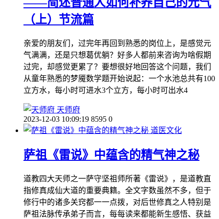
——简述普通人如何补养自己的元气
（上）节流篇
亲爱的朋友们，过完年再回到熟悉的岗位上，是感觉元
气满满，还是只想葛优躺？好多人都前来咨询为啥假期
过完，却感觉更累了？要想很好地回答这个问题，我们
从童年熟悉的梦魇数学题开始说起：一个水池总共有100
立方水，每小时可进水3个立方，每小时可出水4
天师府
2023-12-03 10:09:19
8595
0
道医文化
萨祖《雷说》中蕴含的精气神之秘
道教四大天师之一萨守坚祖师所著《雷说》，是道教直
指修真成仙大道的重要典籍。全文字数虽然不多，但于
修行中的诸多关窍都一一点拨，对后世修真之人特别是
萨祖法脉传承弟子而言，每每读来都能新生感悟、获益