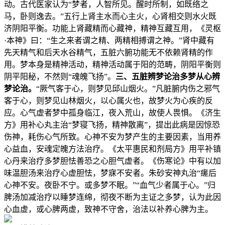
动。古代医家认为“梦者，人智所见。醒时所制，如既络之
马，卧则逸去。”五行上肾主水而心主火，心肾相交则水火既
济阴阳平衡。功能上肾藏精而心藏神，精神互藏互用，《灵枢
·本神》曰：“生之来者谓之精、两精相搏谓之神。”肾中藏有
先天精气和后天水谷精气，五脏六腑功能无不依赖肾精的作
用。梦本身是精神活动，精神活动属于阳的范畴，阴阳平衡则
阴平阳秘，不然则“魂魄飞扬”。
三、五脏辨梦论治多梦
从心辨
梦论治。
“厥气客于心，则梦见邱山烟火。”凡脏腑内伤之邪气
客于心，则梦见山林烟火，以心属火也，故梦火为心疾的反
应。心气虚者梦中孤身临江，夜入荒山，故使人畏惧。《济生
方》用补心丸主治“梦寝飞扬，精神散离”，提出此病是因惊恐
伤神，耗伤心气所致。心神不安为梦产生的主要因素，当用养
心益血，安魂定魄方法治疗。《太平惠民和剂局方》用平补镇
心丹来治疗多梦胆怯善恐之心胆气虚者。《伤寒论》中有以加
味温胆汤来治疗心虚胆怯，梦寐不安者。朱砂安神丸治“瘥后
心神不安。夜卧不宁。或多梦不眠。”“血气少者属于心。”归
脾汤加减治疗以睡梦连绵，彻夜不断为主证之多梦，认为此因
心血虚，或心脾两虚，致神不守舍，治法以补养心脾为主。