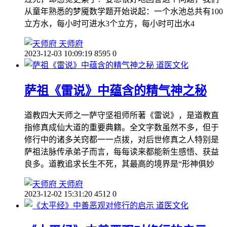
从童年熟悉的梦魇数学题开始说起：一个水池总共有100
立方水，每小时可进水3个立方，每小时可出水4
天师府
2023-12-03 10:09:19
8595
0
道医文化
萨祖《雷说》中蕴含的精气神之秘
道教四大天师之一萨守坚祖师所著《雷说》，是道教直
指修真成仙大道的重要典籍。全文字数虽然不多，但于
修行中的诸多关窍都一一点拨，对后世修真之人特别是
萨祖法脉传承弟子而言，每每读来都能新生感悟、获益
良多。道教追求长生不死，其最高的境界是“形神俱妙
天师府
2023-12-02 15:31:20
4512
0
道医文化