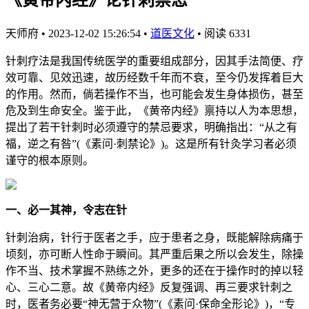
天师府
•
2023-12-02 15:26:54
•
道医文化
•
阅读 6331
针刺疗法是我国传统医学的重要组成部分，因其手法简便、疗
效可靠、见效迅速，故历经数千年而不衰，至今仍发挥着巨大
的作用。然而，倘若操作不当，也可能会发生身体损伤，甚至
危及到生命安全。鉴于此，《黄帝内经》禀持以人为本思想，
提出了若干针刺时必须遵守的禁忌要求，明确指出：“从之有
福，逆之有咎”(《素问·刺禁论》)。这是所有针灸学习者必须
谨守的根本原则。
一、必一其神，令志在针
针刺治病，针行于医者之手，应于患者之身，既能解除病痛于
顷刻，亦可断人性命于瞬间。其严重后果之所以会发生，除操
作不当、技术掌握不熟练之外，更多的还在于操作时的掉以轻
心、三心二意。故《黄帝内经》反复强调、再三要求针刺之
时，医者务必要“神无营于众物”(《素问·保命全形论》)，“专