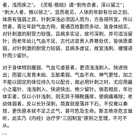
者，浅而疾之”。《灵枢·根结》谓:“刺布衣者，深以留之”；
“刺大人者，微以徐之”。显而易见，人体的年龄有壮幼之别、
体质有强弱之异，针刺深浅必须因人而为，方各得所宜。所以
然者，青壮年龄气血方刚、普通百姓勤劳多动，皆身体结实，
对针刺激的耐受力较强，且病多实证，故可深刺、并可适当留
针；而老年幼儿气血不足、古代达官贵人养尊处优，皆体质柔
弱，对针刺激的耐受力较弱，且病多虚证，故宜浅刺、缓慢进
针而少留针。
对于身体特别瘦弱、气血亏虚甚者，更须浅浅刺入、快进快
出；而婴儿发育未始、五脏柔弱、气血不充、神气更怯，加之
不能以固定的体位持久与以配合，故必用针刺之时，尤应用最
小之毫针、浅浅刺入、快进快出、绝少留针。倘若相反，年壮
体实者，仅以小针浅刺，则无异于隔靴搔痒，使病痛难除；老
幼体弱者，反以长针深刺，简直就是落井下石，不仅难以奏
效，更伤原本就不足之正气，甚可危及生命。斯言绝非危言耸
听，此实乃《内经》治疗学“三因制宜”原则之至理，不可不
从。