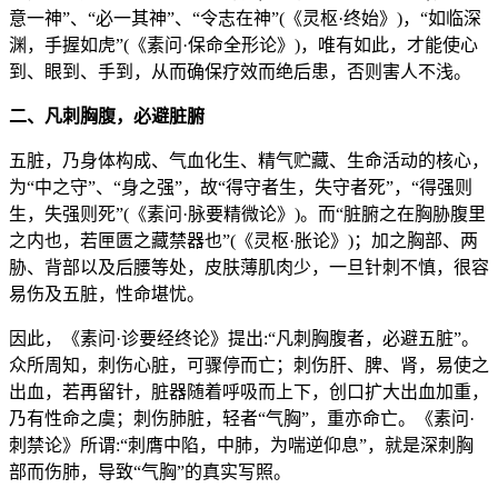
意一神”、“必一其神”、“令志在神”(《灵枢·终始》)，“如临深
渊，手握如虎”(《素问·保命全形论》)，唯有如此，才能使心
到、眼到、手到，从而确保疗效而绝后患，否则害人不浅。
二、凡刺胸腹，必避脏腑
五脏，乃身体构成、气血化生、精气贮藏、生命活动的核心，
为“中之守”、“身之强”，故“得守者生，失守者死”，“得强则
生，失强则死”(《素问·脉要精微论》)。而“脏腑之在胸胁腹里
之内也，若匣匮之藏禁器也”(《灵枢·胀论》)；加之胸部、两
胁、背部以及后腰等处，皮肤薄肌肉少，一旦针刺不慎，很容
易伤及五脏，性命堪忧。
因此，《素问·诊要经终论》提出:“凡刺胸腹者，必避五脏”。
众所周知，刺伤心脏，可骤停而亡；刺伤肝、脾、肾，易使之
出血，若再留针，脏器随着呼吸而上下，创口扩大出血加重，
乃有性命之虞；刺伤肺脏，轻者“气胸”，重亦命亡。《素问·
刺禁论》所谓:“刺膺中陷，中肺，为喘逆仰息”，就是深刺胸
部而伤肺，导致“气胸”的真实写照。