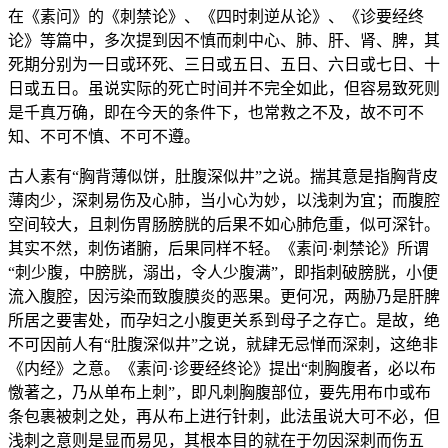
在《素问》的《刺禁论》、《四时刺逆从论》、《诊要经终
论》等篇中，多次提到因不慎而刺中心、肺、肝、肾、脾，其
死期分别为一日或环死、三日或五日、五日、六日或七日、十
日或五日。虽说实际的死亡时间并不完全如此，但容易致死则
是千真万确，即在今天的条件下，也常救之不及，故不可不
知、不可不慎、不可不遵。
古人素有“胸背薄似饼，肚腹深似井”之说。揣其意是指胸背皮
薄肉少，深刺易伤及心肺，当小心为妙，以浅刺为宜；而腹腔
空间较大，且刺伤胃肠膀胱的后果不如心肺危重，似可深针。
其实不然，刺伤诸腑，后果同样不轻。《素问·刺禁论》所谓
“刺少腹，中膀胱，溺出，令人少腹满”，即指刺破膀胱，小便
流入腹腔，因污染而致腹膜炎的恶果。更何况，两胁乃是肝脾
所居之要害处，而孕妇之小腹更关系到母子之存亡。是故，绝
不可因前人有“肚腹深似井”之说，就肆无忌惮而深刺，这绝非
《内经》之意。《素问·诊要经终论》提出“刺胸腹者，必以布
憿著之，乃从单布上刺”，即凡刺胸腹部位，要先用布巾或布
条包裹被刺之处，再从布上进行针刺，此法虽说大可不必，但
浅刺之意则是显而易见，其根本目的就在于勿因深刺而伤五