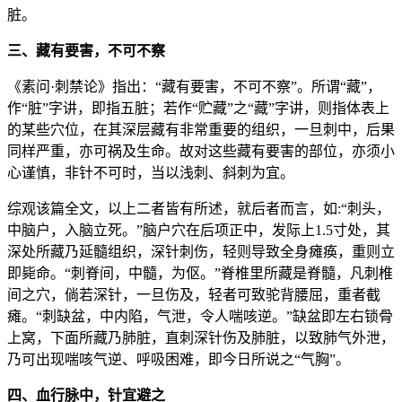
脏。
三、藏有要害，不可不察
《素问·刺禁论》指出：“藏有要害，不可不察”。所谓“藏”，
作“脏”字讲，即指五脏；若作“贮藏”之“藏”字讲，则指体表上
的某些穴位，在其深层藏有非常重要的组织，一旦刺中，后果
同样严重，亦可祸及生命。故对这些藏有要害的部位，亦须小
心谨慎，非针不可时，当以浅刺、斜刺为宜。
综观该篇全文，以上二者皆有所述，就后者而言，如:“刺头，
中脑户，入脑立死。”脑户穴在后项正中，发际上1.5寸处，其
深处所藏乃延髓组织，深针刺伤，轻则导致全身瘫痪，重则立
即毙命。“刺脊间，中髓，为伛。”脊椎里所藏是脊髓，凡刺椎
间之穴，倘若深针，一旦伤及，轻者可致驼背腰屈，重者截
瘫。“刺缺盆，中内陷，气泄，令人喘咳逆。”缺盆即左右锁骨
上窝，下面所藏乃肺脏，直刺深针伤及肺脏，以致肺气外泄，
乃可出现喘咳气逆、呼吸困难，即今日所说之“气胸”。
四、血行脉中，针宜避之