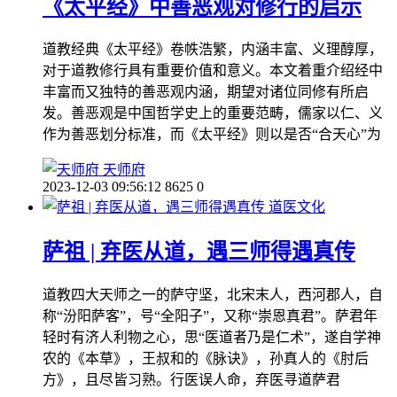
《太平经》中善恶观对修行的启示
道教经典《太平经》卷帙浩繁，内涵丰富、义理醇厚，
对于道教修行具有重要价值和意义。本文着重介绍经中
丰富而又独特的善恶观内涵，期望对诸位同修有所启
发。善恶观是中国哲学史上的重要范畴，儒家以仁、义
作为善恶划分标准，而《太平经》则以是否“合天心”为
天师府
2023-12-03 09:56:12
8625
0
道医文化
萨祖 | 弃医从道，遇三师得遇真传
道教四大天师之一的萨守坚，北宋末人，西河郡人，自
称“汾阳萨客”，号“全阳子”，又称“崇恩真君”。萨君年
轻时有济人利物之心，思“医道者乃是仁术”，遂自学神
农的《本草》，王叔和的《脉诀》，孙真人的《肘后
方》，且尽皆习熟。行医误人命，弃医寻道萨君