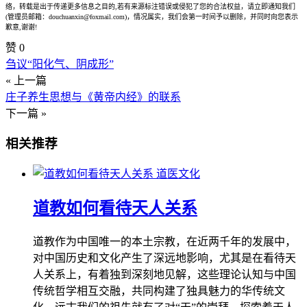
络，转载是出于传递更多信息之目的,若有来源标注错误或侵犯了您的合法权益，请立即通知我们
(管理员邮箱：douchuanxin@foxmail.com)，情况属实，我们会第一时间予以删除，并同时向您表示
歉意,谢谢!
赞
0
刍议“阳化气、阴成形”
« 上一篇
庄子养生思想与《黄帝内经》的联系
下一篇 »
相关推荐
道医文化
道教如何看待天人关系
道教作为中国唯一的本土宗教，在近两千年的发展中，
对中国历史和文化产生了深远地影响，尤其是在看待天
人关系上，有着独到深刻地见解，这些理论认知与中国
传统哲学相互交融，共同构建了独具魅力的华传统文