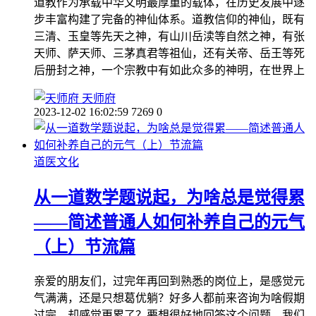
道教作为承载中华文明最厚重的载体，在历史发展中逐
步丰富构建了完备的神仙体系。道教信仰的神仙，既有
三清、玉皇等先天之神，有山川岳渎等自然之神，有张
天师、萨天师、三茅真君等祖仙，还有关帝、岳王等死
后册封之神，一个宗教中有如此众多的神明，在世界上
天师府
2023-12-02 16:02:59
7269
0
道医文化
从一道数学题说起，为啥总是觉得累
——简述普通人如何补养自己的元气
（上）节流篇
亲爱的朋友们，过完年再回到熟悉的岗位上，是感觉元
气满满，还是只想葛优躺？好多人都前来咨询为啥假期
过完，却感觉更累了？要想很好地回答这个问题，我们