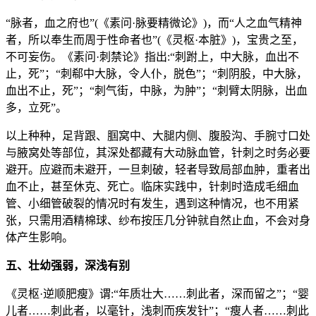
“脉者，血之府也”(《素问·脉要精微论》)，而“人之血气精神
者，所以奉生而周于性命者也”(《灵枢·本脏》)，宝贵之至，
不可妄伤。《素问·刺禁论》指出:“刺跗上，中大脉，血出不
止，死”；“刺郗中大脉，令人仆，脱色”；“刺阴股，中大脉，
血出不止，死”；“刺气街，中脉，为肿”；“刺臂太阴脉，出血
多，立死”。
以上种种，足背跟、腘窝中、大腿内侧、腹股沟、手腕寸口处
与腋窝处等部位，其深处都藏有大动脉血管，针刺之时务必要
避开。应避而未避开，一旦刺破，轻者导致局部血肿，重者出
血不止，甚至休克、死亡。临床实践中，针刺时造成毛细血
管、小细管破裂的情况时有发生，遇到这种情况，也不用紧
张，只需用酒精棉球、纱布按压几分钟就自然止血，不会对身
体产生影响。
五、壮幼强弱，深浅有别
《灵枢·逆顺肥瘦》谓:“年质壮大……刺此者，深而留之”；“婴
儿者……刺此者，以毫针，浅刺而疾发针”；“瘦人者……刺此