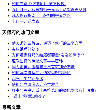
如何看待“医不叩门，道不轻传”
九月廿三，恭贺祖师一元无上萨翁真君圣诞
凡人修行指南——萨祖的得道之路
十月一，送寒衣
天师府的热门文章
萨天师的三首诗，讲透了修行的三个方面
春放纸鸢好处多
为何道家符咒的结尾都要念“急急如律令”？
道教独特的神秘文字——密讳
同为雷神，雷祖和王灵官可别分不清
如何解决拖延症，道家思想来帮忙
起死回生的针灸术
萨祖：立法度人，济亡救苦
红书与黑书，道士画符选用的颜色到底有何深意？
“道士”称谓知多少？
最新文章