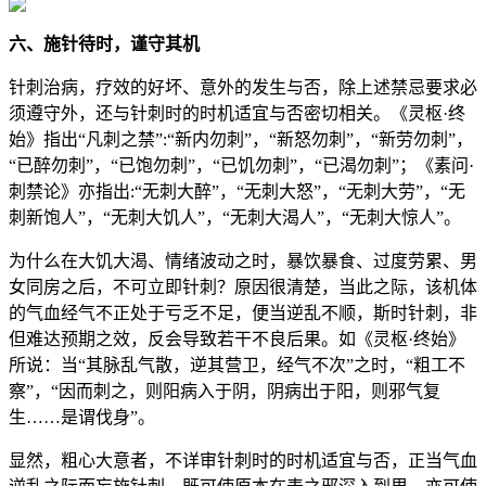
六、施针待时，谨守其机
针刺治病，疗效的好坏、意外的发生与否，除上述禁忌要求必
须遵守外，还与针刺时的时机适宜与否密切相关。《灵枢·终
始》指出“凡刺之禁”:“新内勿刺”，“新怒勿刺”，“新劳勿刺”，
“已醉勿刺”，“已饱勿刺”，“已饥勿刺”，“已渴勿刺”；《素问·
刺禁论》亦指出:“无刺大醉”，“无刺大怒”，“无刺大劳”，“无
刺新饱人”，“无刺大饥人”，“无刺大渴人”，“无刺大惊人”。
为什么在大饥大渴、情绪波动之时，暴饮暴食、过度劳累、男
女同房之后，不可立即针刺？原因很清楚，当此之际，该机体
的气血经气不正处于亏乏不足，便当逆乱不顺，斯时针刺，非
但难达预期之效，反会导致若干不良后果。如《灵枢·终始》
所说：当“其脉乱气散，逆其营卫，经气不次”之时，“粗工不
察”，“因而刺之，则阳病入于阴，阴病出于阳，则邪气复
生……是谓伐身”。
显然，粗心大意者，不详审针刺时的时机适宜与否，正当气血