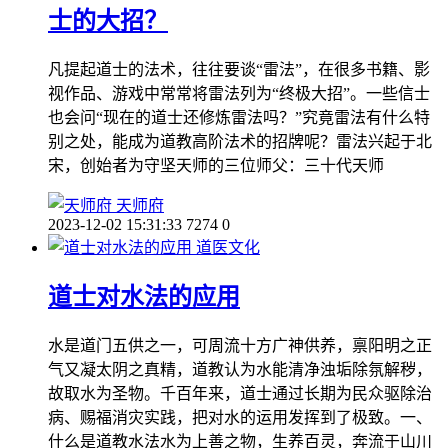
士的大招？
凡提起道士的法术，往往要谈“雷法”，在很多书籍、影
视作品、游戏中常常将雷法列为“终极大招”。一些信士
也会问“现在的道士还修炼雷法吗？”究竟雷法有什么特
别之处，能成为道教高阶法术的招牌呢？雷法兴起于北
宋，创始者为守坚天师的三位师父：三十代天师
天师府
2023-12-02 15:31:33
7274
0
道医文化
道士对水法的应用
水是道门五供之一，可周流十方广神供养，禀阳明之正
气又凝太阴之真精，道教认为水能清净浊垢除氛解秽，
故取水为圣物。千百年来，道士通过长期为民众驱除治
病、赐福消灾实践，把对水的运用发挥到了极致。一、
什么是道教水法水为上善之物，生养百灵，奔流于山川