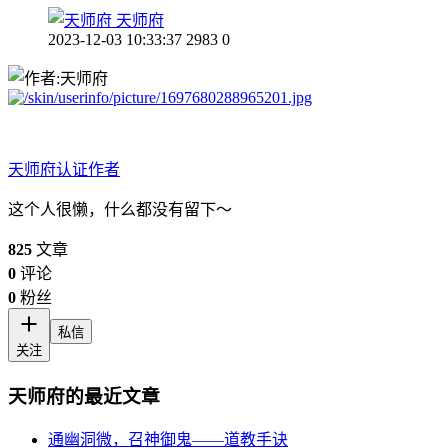
天师府
2023-12-03 10:33:37
2983
0
天师府
认证作者
这个人很懒，什么都没有留下～
825
文章
0
评论
0
粉丝
私信
关注
天师府的最近文章
通幽洞微，召神御鬼——道教手诀