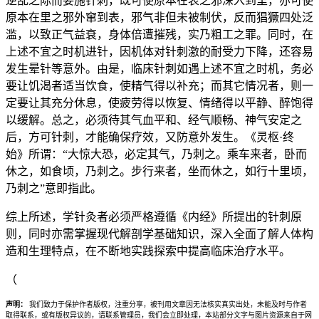
逆乱之际而妄施针刺，既可使原本在表之邪深入到里，亦可使
原本在里之邪外窜到表，邪气非但未被制伏，反而猖獗四处泛
滥，以致正气益衰，身体倍遭摧残，实乃粗工之罪。同时，在
上述不宜之时机进针，因机体对针刺激的耐受力下降，还容易
发生晕针等意外。由是，临床针刺如遇上述不宜之时机，务必
要让饥渴者适当饮食，使精气得以补充；而其它情况者，则一
定要让其充分休息，使疲劳得以恢复、情绪得以平静、醉饱得
以缓解。总之，必须待其气血平和、经气顺畅、神气安定之
后，方可针刺，才能确保疗效，又防意外发生。《灵枢·终
始》所谓：“大惊大恐，必定其气，乃刺之。乘车来者，卧而
休之，如食顷，乃刺之。步行来者，坐而休之，如行十里顷，
乃刺之”意即指此。
综上所述，学针灸者必须严格遵循《内经》所提出的针刺原
则，同时亦需掌握现代解剖学基础知识，深入全面了解人体构
造和生理特点，在不断地实践探索中提高临床治疗水平。
（
声明：
我们致力于保护作者版权，注重分享，被刊用文章因无法核实真实出处，未能及时与作者
取得联系，或有版权异议的，请联系管理员，我们会立即处理，本站部分文字与图片资源来自于网