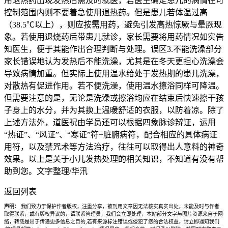
用退热药出现发热后需及时就医，若医生确定患儿的病情在可
控制范围内则不要着急使用退热药。但是患儿若体温过高
（38.5℃以上），则应按需用药，避免引发高热惊厥与晕厥现
象。若使用退烧药后带患儿就诊，家长需要将用药情况如实告
知医生，便于其能作出合理判断与处理。误区3.不能洗澡部分
家长错误地认为发热后不能洗澡，尤其是在冬天更担心洗澡会
导致病情加重。但实际上使用温水给处于发热期的患儿洗澡，
对散热有促进作用。若不便洗澡，使用温水擦浴同样可降温。
但需要注意的是，无论是洗澡或擦浴均应在结束后快速擦干孩
子身上的水分，并为其换上温暖舒适的衣服，以防着凉。除了
上述方法外，道医祝由学员还可以根据四象脉诊辩证，运用
“热证”、“风证”、“寒证”符+脏腑病符，配合相应的具体病证
用符，以及禁咒术等方法治疗，往往可以取得出人意料的神奇
效果。以上是关于小儿发热处理的相关知识，不知道有没有帮
助到您。文字整理/华汛
返回列表
声明：
我们致力于保护作者版权，注重分享，被刊用文章因无法核实真实出处，未能及时与作者
取得联系，或有版权异议的，请联系管理员，我们会立即处理，本站部分文字与图片资源来自于网
络，转载是出于传递更多信息之目的,若有来源标注错误或侵犯了您的合法权益，请立即通知我们