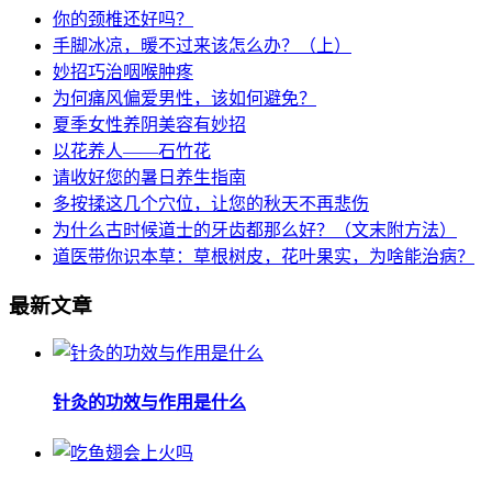
你的颈椎还好吗？
手脚冰凉，暖不过来该怎么办？（上）
妙招巧治咽喉肿疼
为何痛风偏爱男性，该如何避免？
夏季女性养阴美容有妙招
以花养人——石竹花
请收好您的暑日养生指南
多按揉这几个穴位，让您的秋天不再悲伤
为什么古时候道士的牙齿都那么好？（文末附方法）
道医带你识本草：草根树皮，花叶果实，为啥能治病？
最新文章
针灸的功效与作用是什么