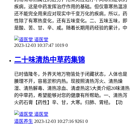
疾病，这是中药发挥治疗作用的基础。但仅靠寒热温凉
还不能完全用来应对现实中千变万化的疾病，所以，药
性除了有寒热变化，还有五味变化。二、五味五味，即
是酸、苦、甘、辛、咸。随着长期用药经验的累计，中
道医堂
2023-12-03 10:37:47
1019
0
二十味清热中草药集锦
已时值隆冬，外界天地万物皆处于闭藏状态，人体也是
腠理不开，容易淤积内热。现按照清热泻火、清热燥
湿、清热解毒、清热凉血、清虚热这5大类介绍20味清热
的中草药，希望能够对您的健康有所帮助。一、清热泻
火药石膏【药性】辛、甘，大寒。归肺、胃经。【功
道医堂
道医养生
2023-12-03 10:27:16
9261
0