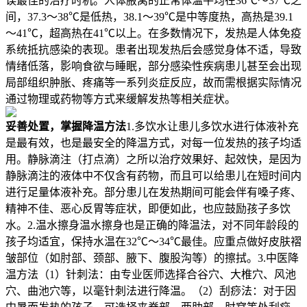
误最佳的治疗时机。人体腋窝的正常体温平均在36℃～37℃之
间，37.3～38℃是低热，38.1～39℃是中等度热，高热是39.1
～41℃，超高热在41℃以上。在多数情况下，发热是人体免疫
系统抵抗感染的表现。患者出现发热后会感觉身体不适，导致
情绪低落，影响食欲与睡眠，部分感染性疾病患儿甚至会出现
局部组织肿胀、疼痛等一系列炎症反应，故而需根据实际情况
通过物理或药物等方式来缓解发热等相关症状。
妥善处置，掌握降温方法
1.多饮水让患儿多饮水进行体液补充
是最有效，也是最安全的降温方式，对每一位发热的孩子均适
用。静脉滴注（打点滴）之所以治疗效果好、起效快，是因为
静脉滴注的液体中不仅含有药物，而且可以给患儿在短时间内
进行足量体液补充。部分患儿在发热期间可能会伴有嗓子疼、
精神不佳、恶心反胃等症状，即便如此，也应鼓励孩子多饮
水。2.温水擦身温水擦身也是正确的降温法，对不同年龄段的
孩子均适宜，保持水温在32℃～34℃最佳。应重点做好皮肤褶
皱部位（如肘部、颈部、腋下、腹股沟等）的擦拭。3.中医降
温方法（1）针刺法：由专业医师选择合谷穴、大椎穴、风池
穴、曲池穴等，以毫针刺法进行降温。（2）刮痧法：对于因