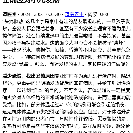
道医堂
•
2023-12-03 10:25:30
•
道医养生
•
阅读 9300
“头疼脑热”这几个字是家中有娃的朋友最担心的。一旦孩子发
烧，全家人都会跟着着急，甚至有不少家长会通宵不睡为患儿
擦体降温。处在持续发热中的患儿通常嗜睡、不喜饮食，甚至
因为嗓子痛拒绝喝水。这的确令人担心会不会把孩子“烧坏”
——出现脱水、脑损伤、抽搐、昏迷等不良反应，甚至是危急
生命。一些疾病因病情发展的客观规律所限，还可能让孩子反
复发烧“受罪”。那么，面对发烧的患儿，家长应该如何做呢？
减少恐慌，找出发热原因
专业医师在为患儿进行治疗时，除退
烧外，更重要的是明确发热背后的真正病因，并给于针对性治
疗——以达到“治本”的目的。不可否认，若体温超过一定程度
确实会对人体细胞的正常新陈代谢造成影响，进而让器官功能
受损。比如，部分体温超过41.5℃的病例可能会引起脑损伤，
这是机体体温调节失控引起的病态反应。但是，对于体温升高
在可控范围内的患者而言，危险性往往较低。需要警惕的是，
发热有可能是某些严重疾病的“前兆”，最好及时就诊，避免延