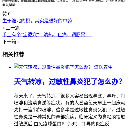
(管理员邮箱：douchuanxin@foxmail.com)，情况属实，我们会第一时间予以删除，并同时向您表示
歉意,谢谢!
赞
0
生于淮北的枳，其实是很好的中药
« 上一篇
手上有个“宝藏穴”：清热、止痛、调肠胃......
下一篇 »
相关推荐
道医养生
天气转凉，过敏性鼻炎犯了怎么办？
秋天来了，天气转凉，很多人容易出现鼻塞、鼻痒、打
喷嚏和流清鼻涕等症状。有的人甚至每天早上一起床就
先打一连串的喷嚏，这多半是过敏性鼻炎又犯了。过敏
性鼻炎是一种常见的鼻部疾病，临床定义为鼻粘膜接触
过敏原后,由免疫球蛋白E（IgE） 介导的炎症反