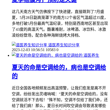
这几天南方天气仿佛按下了快进键，直接跳到了7月盛
夏，5月28日副高笼罩下的南方12个省区气温超过35度，
多地打破5月份最高气温纪录，特别是西南地区甚至出现
了43度的高温天气。酷暑难耐，冰啤酒、冰饮料、冰激
凌纷纷登场，配合各种海鲜烧烤大排档、
道医养生知识分享
2023-12-03 10:56:51
10583
0
道医养生
夏天的命是空调给的，病也是空调给
的
近日全国各地频频发出高温预警，让我们愈发是离不开
空调，纷纷发出灵魂呐喊：“夏天的命是空调给的，没有
空调就活不下去啦！”殊不知，空调不仅给了我们命，还
给了我们病！那么，夏日长时间吹空调会导致诱发哪些