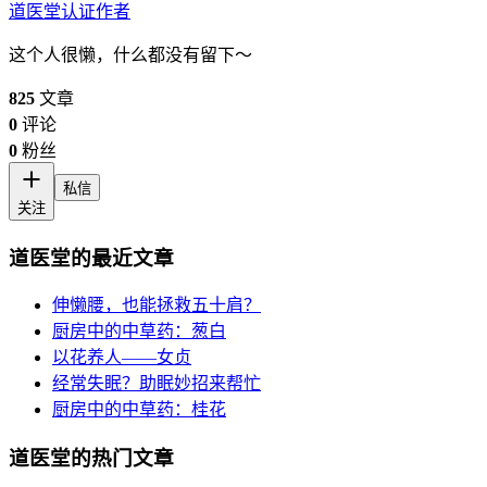
道医堂
认证作者
这个人很懒，什么都没有留下～
825
文章
0
评论
0
粉丝
私信
关注
道医堂的最近文章
伸懒腰，也能拯救五十肩？
厨房中的中草药：葱白
以花养人——女贞
经常失眠？助眠妙招来帮忙
厨房中的中草药：桂花
道医堂的热门文章