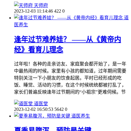
天师府
2023-12-03 11:14:46
422
0
道
医养生
逢年过节难养娃？ ——从《黄帝内
经》看育儿理念
过年啦！各种的走亲访友、家庭聚会都开始了，是一年
中最热闹的时候。家里有小孩的都知道，过年期间需要
特别关注一下小朋友的饮食起居。平时已经形成的吃
饭、睡觉、活动的习惯，在这个时候统统都被打乱了，
家长们普遍反映逢年过节期间的“小祖宗”更难伺候。节
道医堂
2023-12-02 16:50:53
5642
0
道医养生
夏季易腹泻，预防是关键