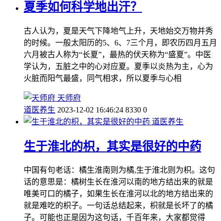
夏季如何科学地出汗？
古人认为，夏是天气下降地气上升，天地始交万物并秀
的时候。一般太阳历的5、6、7三个月，即农历四月五月
六月被古人称为“长夏”，最热的伏天称为“盛夏”。中医
学认为，五脏之中的心对应夏。夏季以炎热为主，心为
火脏而阳气最盛，同气相求，所以夏季与心相
天师府
道医养生
2023-12-02 16:46:24
8330
0
道医养生
生于淮北的枳，其实是很好的中药
中国有句老话：橘生淮南则为橘,生于淮北则为枳。这句
话的意思是：橘树生长在淮河以南的地方结出来的就是
唯美可口的橘子，如果生长在淮河以北的地方结出来的
就是难吃的枳子。一句话总结起来，枳就是长坏了的橘
子。可能也正是因为这句话，千百年来，大家都觉得