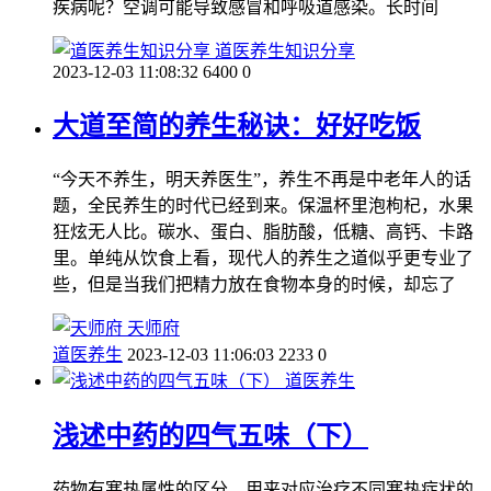
疾病呢？空调可能导致感冒和呼吸道感染。长时间
道医养生知识分享
2023-12-03 11:08:32
6400
0
大道至简的养生秘诀：好好吃饭
“今天不养生，明天养医生”，养生不再是中老年人的话
题，全民养生的时代已经到来。保温杯里泡枸杞，水果
狂炫无人比。碳水、蛋白、脂肪酸，低糖、高钙、卡路
里。单纯从饮食上看，现代人的养生之道似乎更专业了
些，但是当我们把精力放在食物本身的时候，却忘了
天师府
道医养生
2023-12-03 11:06:03
2233
0
道医养生
浅述中药的四气五味（下）
药物有寒热属性的区分，用来对应治疗不同寒热症状的