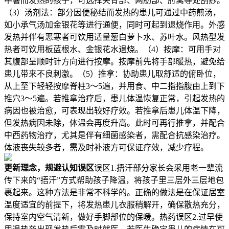
中暑而发热的孩子，可选择夹脊部、两肋部、肘窝等处刮痧。
（3）汤剂法：部分因便秘结而发热的患儿可通过中药煎汤，
如小承气汤加金银花等进行通便，同时可起到退烧作用。外感
发热并伴有恶寒者可饮用适量葱白萝卜水、苏叶水。风热型发
热者可饮用板蓝根水、金银花水退烧。（4）按摩：可用手对
其腹部呈顺时针方向进行按摩。按摩前先将手部暖热，避免给
患儿带来不良刺激。（5）推拿：协助患儿取舒适的俯卧位，
从上至下轻轻按摩脊柱3～5遍，并用食、中二指指腹由上到下
推穴3～5遍。若推拿治疗后，患儿体温恢复正常，引起发热的
病因也被治愈，可表现出较好疗效。若推拿后患儿体温下降，
但发热病因未除，体温会再度升高。此时可再行推拿，并配合
中西药物治疗，尤其是伴有细菌感染者，需配合抗感染治疗。
体液丧失较多者，需及时补液方可保证疗效，减少疗程。
更新理念，规避认知误区
误区1.捂汗部分家长会采用老一辈流
传下来的“捂汗”方式帮助孩子降温，将孩子里三层外三层地包
裹起来。这种方法是非常不科学的。正确的做法是在保证居室
温度适宜的前提下，将发热患儿衣服稍解开，确保散热充分，
保持室内空气清新，做好手脚部位的保暖。热药误区2.过早使