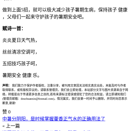
做到上面5招，就可以极大减少孩子暑期生病，保持孩子 健康
，父母们一起来守护孩子的暑期安全吧。
赋诗一首：
炎炎夏日天气热，
丝丝清凉空调可，
五招技巧孩子呵，
暑期安全 健康 乐。
声明：
我们致力于保护作者版权，注重分享，被刊用文章因无法核实真实出处，未能及时与作者
取得联系，或有版权异议的，请联系管理员，我们会立即处理，本站部分文字与图片资源来自于网
络，转载是出于传递更多信息之目的,若有来源标注错误或侵犯了您的合法权益，请立即通知我们
(管理员邮箱：douchuanxin@foxmail.com)，情况属实，我们会第一时间予以删除，并同时向您表示
歉意,谢谢!
赞
0
中暑分阴阳，是时候掌握藿香正气水的正确用法了
« 上一篇