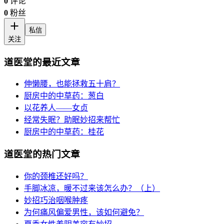
0
评论
0
粉丝
私信
关注
道医堂的最近文章
伸懒腰，也能拯救五十肩？
厨房中的中草药：葱白
以花养人——女贞
经常失眠？助眠妙招来帮忙
厨房中的中草药：桂花
道医堂的热门文章
你的颈椎还好吗？
手脚冰凉，暖不过来该怎么办？（上）
妙招巧治咽喉肿疼
为何痛风偏爱男性，该如何避免？