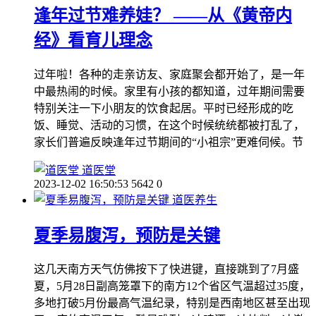
逢年过节难养娃？ ——从《黄帝内
经》看育儿理念
过年啦！各种的走亲访友、家庭聚会都开始了，是一年
中最热闹的时候。家里有小孩的都知道，过年期间需要
特别关注一下小朋友的饮食起居。平时已经形成的吃
饭、睡觉、活动的习惯，在这个时候统统都被打乱了，
家长们普遍反映逢年过节期间的“小祖宗”更难伺候。节
道医堂
2023-12-02 16:50:53
5642
0
道医养生
夏季易腹泻，预防是关键
这几天南方天气仿佛按下了快进键，直接跳到了7月盛
夏，5月28日副高笼罩下的南方12个省区气温超过35度，
多地打破5月份最高气温纪录，特别是西南地区甚至出现