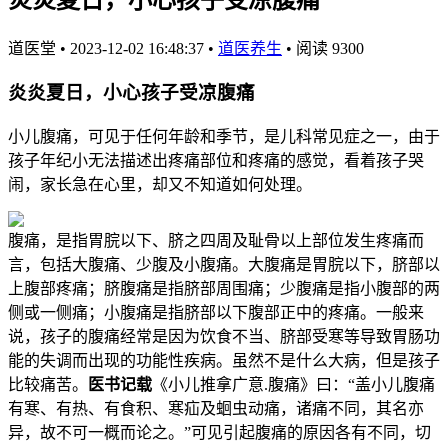
道医堂
•
2023-12-02 16:48:37
•
道医养生
•
阅读 9300
炎炎夏日，小心孩子受凉腹痛
小儿腹痛，可见于任何年龄和季节，是儿科常见症之一，由于
孩子年纪小无法描述出疼痛部位和疼痛的感觉，看着孩子哭
闹，家长急在心里，却又不知道如何处理。
腹痛，是指胃脘以下、脐之四周及耻骨以上部位发生疼痛而
言，包括大腹痛、少腹及小腹痛。大腹痛是胃脘以下，脐部以
上腹部疼痛；脐腹痛是指脐部周围痛；少腹痛是指小腹部的两
侧或一侧痛；小腹痛是指脐部以下腹部正中的疼痛。一般来
说，孩子的腹痛经常是因为饮食不当、脐部受寒等导致胃肠功
能的失调而出现的功能性疾病。虽然不是什么大病，但是孩子
比较痛苦。
医书记载
《小儿推拿广意.腹痛》曰：“盖小儿腹痛
有寒、有热、有食积、寒疝及蛔虫动痛，诸痛不同，其名亦
异，故不可一概而论之。”可见引起腹痛的原因各有不同，切