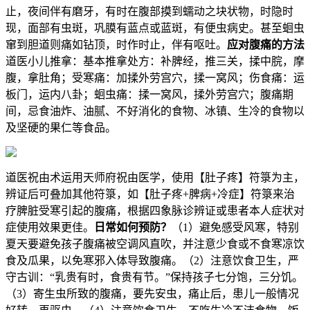
止，夜间伴有磨牙，有时在腹部摸到蠕动之块状物，时隐时
现，面部有虫斑，巩膜有蓝点或蓝斑，有便虫病史。甚至蛔虫
窜到胆道则痛如钻顶，时作时止，伴有呕吐。
应对腹痛的方法
道医小儿推拿：基本推拿处方：补脾经，推三关，揉中脘，摩
腹，拿肚角；受寒痛：加揉外劳宫穴，揉一窝风；伤食痛：运
板门，运内八卦；蛔虫痛：揉一窝风，揉外劳宫穴；腹痛期
间，忌食油炸、油腻、不好消化的食物、冰镇、生冷的食物以
及坚硬的果仁等食品。
道医祝由术运用天师府祝由医学，使用【肚子疼】符箓为主，
辨证后可叠加其他符箓，如【肚子疼+脾病+冷症】符箓来治
疗脾脏受寒引起的腹痛，根据四象脉诊辨证或患者本人症状对
症使用效果更佳。
日常如何预防？
（1）避免感受风寒，特别
夏天要避免孩子腹痛被空调风直吹，并注意少食或不食寒凉饮
食及瓜果，以免寒邪入体导致腹痛。（2）注意饮食卫生，严
守古训：“乳贵有时，食贵有节。”保持孩子七分饱，三分饥。
（3）寄生虫所致的腹痛，要先安虫，痛止后，患儿一般情况