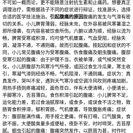
不可如一概而论，更不能随意注射抗生素和止痛药。想要真正
调理治疗，需根据孩子不同的症状进行辩证，找准源头，选择
合适的医学技法施治。
引起腹痛的原因
腹痛的发生与气滞有密
切的关系。小儿脾胃薄弱，经脉未充，在外容易被风寒暑湿之
邪所侵袭，在内容易被饮食所伤。六腑以通为顺，经脉以流为
畅，脾胃受寒或积滞，均可使气机壅塞，气血受阻，经脉失
调，凝滞不通，不通则痛，故而引起腹痛。按起因和症状的不
同，小儿常见腹痛分为受寒腹痛、伤食腹痛及蛔虫腹痛。腹部
受寒引起的腹痛：由于护理不当，衣被单薄，或气候突然变
化，小儿脐腹部为风寒冷气所侵，或因过食生冷瓜果，寒主收
引，寒凝气滞则经络不畅，气机阻滞，不通则痛。症状为：真
真发作，哭叫不安，遇到天气寒冷或空调冷风吹则疼痛加剧，
用热手捂则疼痛减轻，面色苍白，伴有大便清稀，小便清长，
手脚寒冷，舌苔薄白。食伤积滞引起的腹痛：小儿脾常不足，
运化能力差，若过食油腻厚味，或食多，或误食不洁之物，致
肠胃食积停滞，郁积胃肠，气机壅塞，导致腹胀疼痛；症状
为：腹部胀满作痛，用手按之更痛，伴有打嗝，口气酸臭，食
欲不振，大便酸臭量多或便秘，夜卧不安，时时啼哭，舌苔厚
腻。蛔虫引起的腹痛：腹痛突然发作，以脐周为甚，时作时