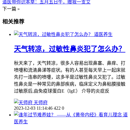
道医带你识本草：五月五日午，赠我一支艾
下一篇 »
相关推荐
道医养生
天气转凉，过敏性鼻炎犯了怎么办？
秋天来了，天气转凉，很多人容易出现鼻塞、鼻痒、打
喷嚏和流清鼻涕等症状。有的人甚至每天早上一起床就
先打一连串的喷嚏，这多半是过敏性鼻炎又犯了。过敏
性鼻炎是一种常见的鼻部疾病，临床定义为鼻粘膜接触
过敏原后,由免疫球蛋白E（IgE） 介导的炎症反
天师府
2023-12-03 11:14:46
422
0
道
医养生