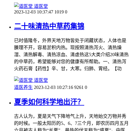
道医堂
2023-12-03 10:37:47
1019
0
二十味清热中草药集锦
已时值隆冬，外界天地万物皆处于闭藏状态，人体也是
腠理不开，容易淤积内热。现按照清热泻火、清热燥
湿、清热解毒、清热凉血、清虚热这5大类介绍20味清热
的中草药，希望能够对您的健康有所帮助。一、清热泻
火药石膏【药性】辛、甘，大寒。归肺、胃经。【功
道医堂
道医养生
2023-12-03 10:27:16
9261
0
夏季如何科学地出汗？
古人认为，夏是天气下降地气上升，天地始交万物并秀
的时候。一般太阳历的5、6、7三个月，即农历四月五月
六月被古人称为“长夏”，最热的伏天称为“盛夏”。中医