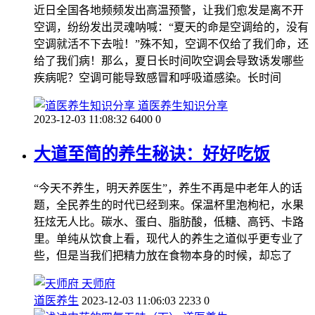
近日全国各地频频发出高温预警，让我们愈发是离不开
空调，纷纷发出灵魂呐喊：“夏天的命是空调给的，没有
空调就活不下去啦！”殊不知，空调不仅给了我们命，还
给了我们病！那么，夏日长时间吹空调会导致诱发哪些
疾病呢？空调可能导致感冒和呼吸道感染。长时间
道医养生知识分享
2023-12-03 11:08:32
6400
0
大道至简的养生秘诀：好好吃饭
“今天不养生，明天养医生”，养生不再是中老年人的话
题，全民养生的时代已经到来。保温杯里泡枸杞，水果
狂炫无人比。碳水、蛋白、脂肪酸，低糖、高钙、卡路
里。单纯从饮食上看，现代人的养生之道似乎更专业了
些，但是当我们把精力放在食物本身的时候，却忘了
天师府
道医养生
2023-12-03 11:06:03
2233
0