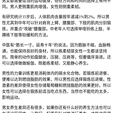
男女都需要适当的运动健身，但在方向和时间的选择上有所不
同。男人更侧重肌肉增强，女性则侧重柔韧。
有研究统计35岁后，人体肌肉含量按年递减1%到2%。所以男
性尤其到中年可以针对肩背上臂、腰腹部、下肢的肌肉分别锻
炼，并重点“攻破”腰腹部。中老年人可选择举哑铃练上肢、半
蹲练下肢等较缓和的方法。
中医有“筋长一寸，延寿十年”的说法。因为筋脉不缩，血脉畅
通，也能保持良好的身材，所以练柔韧是女性一生都该坚持
的。简单的动作如盘腿坐，压腿、压肩等，但要循序渐进。还
可以选择做做瑜伽，既能练柔韧，又能静心养生。
男性的力量训练更易消耗体内的碳水化合物。若锻炼前进餐，
便难以达到燃烧脂肪的效果，所以男性应选择锻炼后进餐。性
激素的差异使得女性存储葡萄糖和燃烧脂肪的效果更好。所以
女性可以选择在锻炼前适当吃点东西，当然也不能吃的太多，
影响运动。
男女养生差异还有很多，如果你还有什么好的养生方法也可以