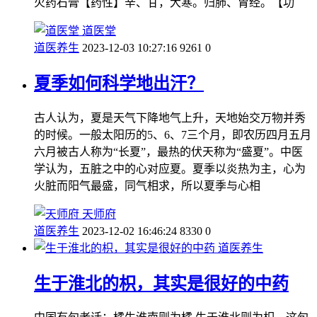
火药石膏【药性】辛、甘，大寒。归肺、胃经。【功
道医堂
道医养生
2023-12-03 10:27:16
9261
0
夏季如何科学地出汗？
古人认为，夏是天气下降地气上升，天地始交万物并秀
的时候。一般太阳历的5、6、7三个月，即农历四月五月
六月被古人称为“长夏”，最热的伏天称为“盛夏”。中医
学认为，五脏之中的心对应夏。夏季以炎热为主，心为
火脏而阳气最盛，同气相求，所以夏季与心相
天师府
道医养生
2023-12-02 16:46:24
8330
0
道医养生
生于淮北的枳，其实是很好的中药