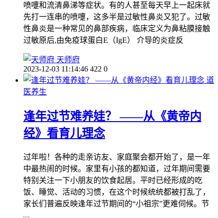
喷嚏和流清鼻涕等症状。有的人甚至每天早上一起床就
先打一连串的喷嚏，这多半是过敏性鼻炎又犯了。过敏
性鼻炎是一种常见的鼻部疾病，临床定义为鼻粘膜接触
过敏原后,由免疫球蛋白E（IgE） 介导的炎症反
天师府
2023-12-03 11:14:46
422
0
道
医养生
逢年过节难养娃？ ——从《黄帝内
经》看育儿理念
过年啦！各种的走亲访友、家庭聚会都开始了，是一年
中最热闹的时候。家里有小孩的都知道，过年期间需要
特别关注一下小朋友的饮食起居。平时已经形成的吃
饭、睡觉、活动的习惯，在这个时候统统都被打乱了，
家长们普遍反映逢年过节期间的“小祖宗”更难伺候。节