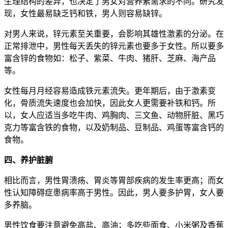
生理结构的差异，也决定了男女对营养素需求的不同。研究发
现，女性最易缺乏钙和铁，男人则容易缺锌。
对男人来说，锌元素至关重要，会影响其雄性激素的分泌。在
正常排泄中，男性每天丢失的锌元素也要多于女性。所以要多
富含锌的食物如：松子、紫菜、牛肉、猪肝、芝麻、海产品
等。
女性每月月经容易造成铁元素流失。更年期后，由于激素变
化，骨质流失速度也会加快，因此女人更需要补铁和钙。所
以，女人应适当多吃牛肉、鸡胸肉、三文鱼、动物肝脏、黑巧
克力等富含铁的食物，以及奶制品、豆制品、鸡蛋等富含钙的
食物。
四、养护脏腑
相比而言，男性胃溃疡、胃炎等胃部疾病的发生率更高；而女
性认知障碍症患病率高于男性。因此，男人要多护胃，女人要
多养脑。
男性饮食要注意避免高盐、高油；多吃些面食、小米粥及香蕉