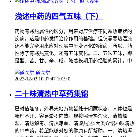
道医养生
浅述中药的四气五味（下）
药物有寒热属性的区分，用来对应治疗不同寒热症状的
疾病，这是中药发挥治疗作用的基础。但仅靠寒热温凉
还不能完全用来应对现实中千变万化的疾病，所以，药
性除了有寒热变化，还有五味变化。二、五味五味，即
是酸、苦、甘、辛、咸。随着长期用药经验的累计，中
道医堂
2023-12-03 10:37:47
1019
0
二十味清热中草药集锦
已时值隆冬，外界天地万物皆处于闭藏状态，人体也是
腠理不开，容易淤积内热。现按照清热泻火、清热燥
湿、清热解毒、清热凉血、清虚热这5大类介绍20味清热
的中草药，希望能够对您的健康有所帮助。一、清热泻