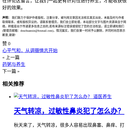
在评论区留言，让我们一起更有针对性进行养生，才能收获很
好的效果。
声明：
我们致力于保护作者版权，注重分享，被刊用文章因无法核实真实出处，未能及时与作者
取得联系，或有版权异议的，请联系管理员，我们会立即处理，本站部分文字与图片资源来自于网
络，转载是出于传递更多信息之目的,若有来源标注错误或侵犯了您的合法权益，请立即通知我们
(管理员邮箱：douchuanxin@foxmail.com)，情况属实，我们会第一时间予以删除，并同时向您表示
歉意,谢谢!
赞
0
心平气和，从调摄情志开始
« 上一篇
药粥与养生
下一篇 »
相关推荐
道医养生
天气转凉，过敏性鼻炎犯了怎么办？
秋天来了，天气转凉，很多人容易出现鼻塞、鼻痒、打