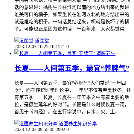
中国有句老话：橘生淮南则为橘,生于淮北则为枳。这句
话的意思是：橘树生长在淮河以南的地方结出来的就是
唯美可口的橘子，如果生长在淮河以北的地方结出来的
就是难吃的枳子。一句话总结起来，枳就是长坏了的橘
子。可能也正是因为这句话，千百年来，大家都觉得
道医堂
2023-12-03 10:25:10
1521
0
道医养生
长夏——人间第五季，最宜“养脾气”
长夏——人间第五季，最宜“养脾气”人们常说“一年四
季”，而在传统医学理论中，一年里不仅有春夏秋冬，还
有第五季——长夏。长夏在一年五季之中有着重要的地
位，是摄生延年的好时节。长夏是什么时候长夏一词，
首见于《内经》。在五行学说中，有木、火、土、
道医养生知识分享
2023-12-03 09:55:45
2992
0