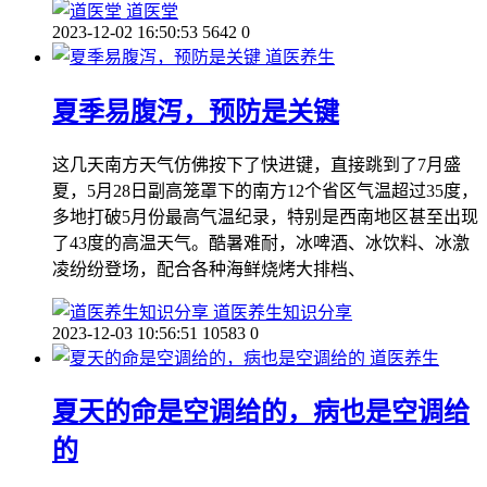
道医堂
2023-12-02 16:50:53
5642
0
道医养生
夏季易腹泻，预防是关键
这几天南方天气仿佛按下了快进键，直接跳到了7月盛
夏，5月28日副高笼罩下的南方12个省区气温超过35度，
多地打破5月份最高气温纪录，特别是西南地区甚至出现
了43度的高温天气。酷暑难耐，冰啤酒、冰饮料、冰激
凌纷纷登场，配合各种海鲜烧烤大排档、
道医养生知识分享
2023-12-03 10:56:51
10583
0
道医养生
夏天的命是空调给的，病也是空调给
的