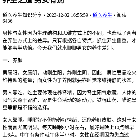
道医养生知识分享
•
2023-12-02 16:55:59
•
道医养生
•
阅读
6436
男性与女性因为生理结构和思维方式上的不同，也造就了两者
在养生方式上的差异。只有根据各自特点，抓住养生侧重，才
能够事半功倍。今天我们就来聊聊男女的养生差别。
一、养颜
男属阳，女属阴，动则生阳，静则生阴，因此，男性要靠吃来
维持动的能量；而女性为了养阴就要靠睡觉来维持静的状态。
男人靠吃。吃主要体现在养肾精，因为肾主阳气收藏，人体的
阳气来源于肾脏，肾是生命活动的原动力。铁棍山药、醋泡黑
豆等都是不错的选择。
女人靠睡。睡眠好不但能养好情绪，还能养好皮肤。这对于女
性而言尤其明显。每天睡眠8小时左右，最好是晚上10点到早
上6点。中午有条件就午休半小时。女性在经期因为失血过