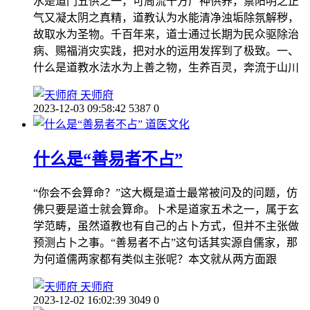
水是道门五供之一，可周流十方广神供养，禀阳明之正
气又凝太阴之真精，道教认为水能清净浊垢除氛解秽，
故取水为圣物。千百年来，道士通过长期为民众驱除治
病、赐福消灾实践，把对水的运用发挥到了极致。一、
什么是道教水法水为上善之物，生养百灵，奔流于山川
天师府
2023-12-03 09:58:42
5387
0
道医文化
什么是“善易者不占”
“你会不会算命？”这大概是道士最常被问及的问题，仿
佛只要是道士就会算命。卜术是道家五术之一，属于玄
学范畴，虽然道教也有自己的占卜方式，但并不主张做
预测占卜之事。“善易者不占”这句话其实源自儒家，那
为何道儒两家都有类似主张呢？本文就从两方面跟
天师府
2023-12-02 16:02:39
3049
0