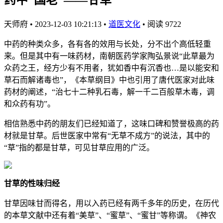
天师府
•
2023-12-03 10:21:13
•
道医文化
•
阅读 9722
中药的种类众多，各有各的效用与长处，分不出个高低轻重
来。但是其中有一味药材，南朝医药学家陶弘景说“此草最为
众药之王，经方少有不用者，犹如香中有沉香也…是以能安和
草石而解诸毒也”，《本草纲目》中也引用了唐代医家对此味
药材的阐述，“治七十二种乳石毒，解一千二百般草木毒，调
和众药有功”。
相信熟悉中药的朋友们已经知道了，这味口碑和赞誉极高的药
材就是甘草。后世医家中常有“无草不成方”的说法，其中的
“草”指的都是甘草，可见甘草应用的广泛。
甘草的性味归经
甘草因味甘而得名，用以入药已经有两千多年的历史，在历代
的本草文献中还有着“美草”、“蜜草”、“蜜甘”等称谓。《神农