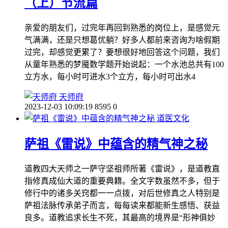
（上）节流篇
亲爱的朋友们，过完年再回到熟悉的岗位上，是感觉元
气满满，还是只想葛优躺？好多人都前来咨询为啥假期
过完，却感觉更累了？要想很好地回答这个问题，我们
从童年熟悉的梦魇数学题开始说起：一个水池总共有100
立方水，每小时可进水3个立方，每小时可出水4
天师府
2023-12-03 10:09:19
8595
0
道医文化
萨祖《雷说》中蕴含的精气神之秘
道教四大天师之一萨守坚祖师所著《雷说》，是道教直
指修真成仙大道的重要典籍。全文字数虽然不多，但于
修行中的诸多关窍都一一点拨，对后世修真之人特别是
萨祖法脉传承弟子而言，每每读来都能新生感悟、获益
良多。道教追求长生不死，其最高的境界是“形神俱妙