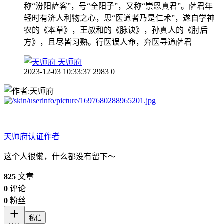
称“汾阳萨客”，号“全阳子”，又称“崇恩真君”。萨君年
轻时有济人利物之心，思“医道者乃是仁术”，遂自学神
农的《本草》，王叔和的《脉诀》，孙真人的《肘后
方》，且尽皆习熟。行医误人命，弃医寻道萨君
天师府
2023-12-03 10:33:37
2983
0
天师府
认证作者
这个人很懒，什么都没有留下～
825
文章
0
评论
0
粉丝
私信