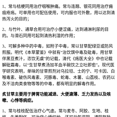
1、常与桔梗同用治疗咽喉肿痛。常与连翘、银花同用治疗痈
疽疮疡。可单用也可配伍使用，可内服也可外敷，用以达到清
热泻火的目的；
2、与竹叶、通草合用可治疗小便涩痛，达到通淋利尿的目
的。与滑石同用可起到清热利湿的作用；
3、可解多种中药中毒，如附子中毒，常以甘草配绿豆或防风
煎服。明代《本草蒙鉴》中就有“治饮馔中毒及砒毒，用甘草
伴黑豆煮汁，恣饮无虞”的记载，清代《疡医大全》中也记载
解砒霜毒，以“生甘草煮汤加羊血半碗饮之立吐即愈”。现代医
学研究表明，单味的甘草煎剂对乌拉坦、士的宁、可卡因、白
喉毒素、破伤风毒素、河豚毒、蛇毒、木薯、山荔枝、农药以
及不洁肉类食物等等的中毒，都有明显的解毒作用。
炙甘草主要用于脾胃功能减退、大便溏薄、乏力发热以及咳
嗽、心悸等病症。
1、常与桂枝配伍治疗心气虚。常与麦冬、阿胶、生地、桂