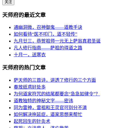
关注
天师府的最近文章
通幽洞微，召神御鬼——道教手诀
如何看待“医不叩门，道不轻传”
九月廿三，恭贺祖师一元无上萨翁真君圣诞
凡人修行指南——萨祖的得道之路
十月一，送寒衣
天师府的热门文章
萨天师的三首诗，讲透了修行的三个方面
春放纸鸢好处多
为何道家符咒的结尾都要念“急急如律令”？
道教独特的神秘文字——密讳
同为雷神，雷祖和王灵官可别分不清
如何解决拖延症，道家思想来帮忙
起死回生的针灸术