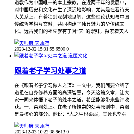
道教作为中国唯一的本土宗教，在近两千年的发展中，
对中国历史和文化产生了深远地影响，尤其是在看待天
人关系上，有着独到深刻地见解，这些理论认知与中国
传统哲学相互交融，共同构建了独具魅力的华传统文
化。远古我们的祖先就有了对“天”的崇拜，探索着天人
天师府
2023-12-02 15:31:55
6500
0
道医文化
跟着老子学习处事之道
在《跟着老子学习做人之道》一文中，我们简要介绍了
道祖在自身修养方面的高深智慧，今天这篇文章，让大
家一同来体悟下老子的处事之道，希望能够带来些许收
获。一、柔弱处上。在老子所推崇的处事原则中，柔弱
是最核心的部分。他说：“人之生也柔弱，其死也坚强
天师府
2023-12-03 10:22:38
8613
0