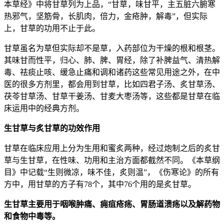
本草经》中将甘草列为上品，“甘草，味甘平，主五脏六腑寒
热邪气，坚筋骨，长肌肉，倍力，金疮肿，解毒”，但实际
上，甘草的功用不止于此。
甘草虽名为草但实际却不是草，入药部位为干燥的根和根茎。
其味甘而性平，归心、肺、脾、胃经，除了补脾益气、清热解
毒、祛痰止咳、缓急止痛和调和诸药这些常见用途之外，在中
医的很多方剂里，都会用到甘草，比如四君子汤、炙甘草汤、
茯苓甘草汤、甘草干姜汤、甘麦大枣汤等，这些都是甘草在临
床运用中的经典方剂。
生甘草与炙甘草的功效作用
甘草在临床应用上分为生用和蜜炙两种，经过炮制之后的炙甘
草与生甘草，在性味、功用和主治方面都截然不同。《本草纲
目》中记载“生则微凉，味不佳，炙则温”，《伤寒论》的所有
方中，用甘草的方子有78个，其中76个用的是炙甘草。
生甘草主要用于咽喉肿痛、痈疽疮疡、胃肠道溃疡以及解药物
和食物中毒等。