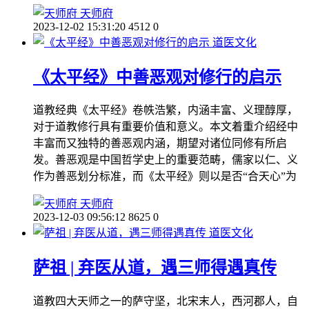
天师府
2023-12-02 15:31:20
4512
0
道医文化
《太平经》中善恶观对修行的启示
道教经典《太平经》卷帙浩繁，内涵丰富、义理醇厚，
对于道教修行具有重要价值和意义。本文着重介绍经中
丰富而又独特的善恶观内涵，期望对诸位同修有所启
发。善恶观是中国哲学史上的重要范畴，儒家以仁、义
作为善恶划分标准，而《太平经》则以是否“合天心”为
天师府
2023-12-03 09:56:12
8625
0
道医文化
萨祖 | 弃医从道，遇三师得遇真传
道教四大天师之一的萨守坚，北宋末人，西河郡人，自