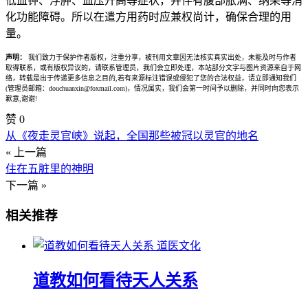
低血钾、浮肿、血压升高等症状，并伴有腹部胀满、纳呆等消
化功能障碍。所以在遣方用药时应兼权尚计，确保合理的用
量。
声明：
我们致力于保护作者版权，注重分享，被刊用文章因无法核实真实出处，未能及时与作者
取得联系，或有版权异议的，请联系管理员，我们会立即处理，本站部分文字与图片资源来自于网
络，转载是出于传递更多信息之目的,若有来源标注错误或侵犯了您的合法权益，请立即通知我们
(管理员邮箱：douchuanxin@foxmail.com)，情况属实，我们会第一时间予以删除，并同时向您表示
歉意,谢谢!
赞
0
从《夜走灵官峡》说起，全国那些被冠以灵官的地名
« 上一篇
住在五脏里的神明
下一篇 »
相关推荐
道医文化
道教如何看待天人关系