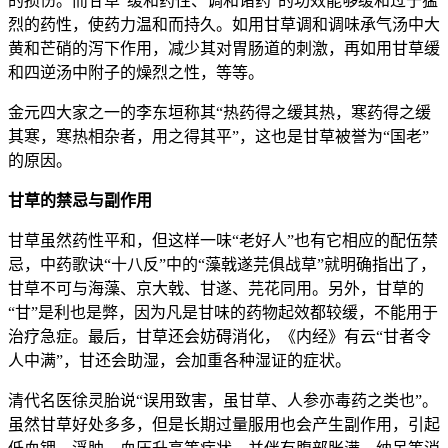
的损伤。而甘草“缓和药性、调和诸药”的功效能够缓和过于猛
烈的药性，使药力温和而持久。如用甘草调和调味承气汤中大
黄和芒硝的泻下作用，减少其对胃肠道的刺激，再如用甘草缓
和四逆汤中附子的燥烈之性，等等。
金元四大家之一的李东垣称其“热药得之缓其热，寒药得之缓
其寒，寒热相杂者，用之得其平”，这也是甘草被誉为“国老”
的原因。
甘草的禁忌与副作用
甘草虽然药性平和，但这样一味“老好人”也有它相应的配伍禁
忌，中药歌诀“十八反”中的“藻戟遂芫俱战草”就明确指出了，
甘草不可与海藻、京大戟、甘遂、芫花同用。另外，甘草的
“甘”是利也是弊，因为凡是甘味的药物起效都较缓，不能用于
治疗急症。最后，甘草还会妨碍消化，《内经》有云“甘者令
人中满”，甘还会助湿，会加重各种湿证的症状。
清代名医徐灵胎说“误用致害，虽甘草、人参亦毒药之类也”。
虽然甘草好处多多，但是长期过量服用也会产生副作用，引起