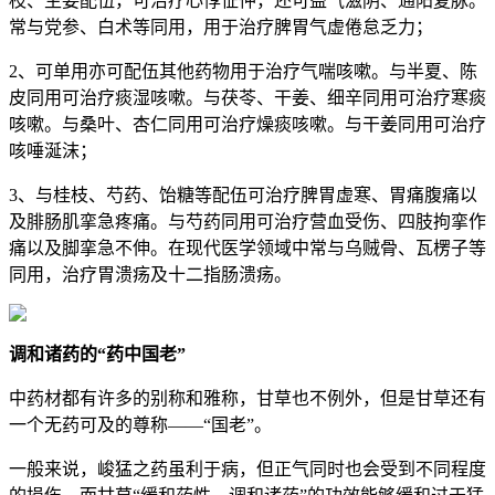
枝、生姜配伍，可治疗心悸怔忡，还可益气滋阴、通阳复脉。
常与党参、白术等同用，用于治疗脾胃气虚倦怠乏力；
2、可单用亦可配伍其他药物用于治疗气喘咳嗽。与半夏、陈
皮同用可治疗痰湿咳嗽。与茯苓、干姜、细辛同用可治疗寒痰
咳嗽。与桑叶、杏仁同用可治疗燥痰咳嗽。与干姜同用可治疗
咳唾涎沫；
3、与桂枝、芍药、饴糖等配伍可治疗脾胃虚寒、胃痛腹痛以
及腓肠肌挛急疼痛。与芍药同用可治疗营血受伤、四肢拘挛作
痛以及脚挛急不伸。在现代医学领域中常与乌贼骨、瓦楞子等
同用，治疗胃溃疡及十二指肠溃疡。
调和诸药的“药中国老”
中药材都有许多的别称和雅称，甘草也不例外，但是甘草还有
一个无药可及的尊称——“国老”。
一般来说，峻猛之药虽利于病，但正气同时也会受到不同程度