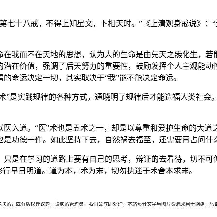
第七十八戒，不得上知星文，卜相天时。”《上清观身戒说》：“
命在我而不在天地的思想，认为人的生命是由先天之炁化生，若
的潜在价值，强调了后天努力的重要性，鼓励发挥个人主观能动
的命运决定一切，其实取决于“我”能不能决定命运。
“术”是实践规律的各种方式，通晓明了规律后才能造福人类社会
以医入道。“医”术也是五术之一，却是以尊重和爱护生命的大道
也是功德一件。如此坚持下去，自然祸去福至，还需要再占问什
，只是在学习的道路上要有自己的思考，辩证的去看待，切不可
修行早日明道。道为本，术为末，切勿执迷于术舍本求末。
联系，或有版权异议的，请联系管理员，我们会立即处理，本站部分文字与图片资源来自于网络，转载