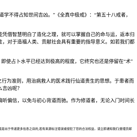
道学不得占知世间吉凶。”《全真中极戒》：“第五十八戒者，
能凭借智慧明白了造化之理，就可以掌握自己的命与运，返本归
性，对于造福人类、贡献社会具有重要的指导意义。如若我们都
。即使占卜水平已经达到极高的程度，它终究也还是停留在“术”
之行为准则，用治病救人的医术践行仙道贵生的思想。于患者而
么吉凶呢？
偏听偏信，以免与初心背道而驰。作为修道者，无论入门时间长
是出于传递更多信息之目的,若有来源标注错误或侵犯了您的合法权益，请立即通知我们(管理员邮