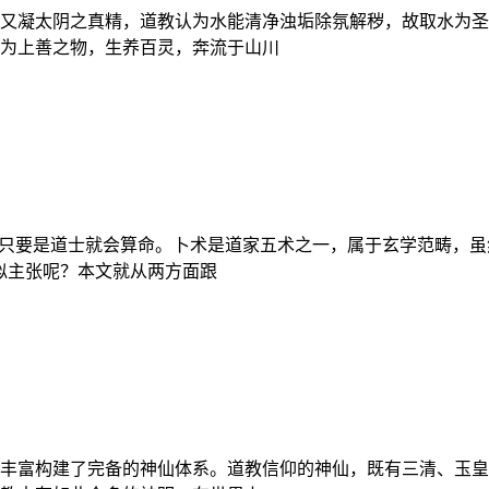
又凝太阴之真精，道教认为水能清净浊垢除氛解秽，故取水为圣
为上善之物，生养百灵，奔流于山川
佛只要是道士就会算命。卜术是道家五术之一，属于玄学范畴，虽
似主张呢？本文就从两方面跟
丰富构建了完备的神仙体系。道教信仰的神仙，既有三清、玉皇