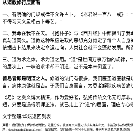
从道教修行层面看
一、有明确的门规戒律不允许占卜。《老君说一百八十戒》：“
不得习天文星相占卜等艺。”
二、我命在我不在天。《抱朴子》与《西升经》中都提出了我
真与道同久。道教这种积极进取的思想充分肯定了每个人自身
依据占卜结果来决定命运走向，人类社会就不会蓬勃发展。所谓
三、道为术之体，术为道之用。“道”是世间万事万物的规律，
的层次上，一味追求术却不明道，岂不是本末倒置了。
善易者即是明道之人。
修道的法门有很多，我们医圣道医就是
言，病体康健就是吉。于我们自身而言，为患者解除疾病苦痛
《易》之奥义博大精深，作为爱好者，弘扬传统文化无可厚非
短，只要是遇得明师正法，就已走上了“道”的层面，理应专心
文字整理/华妘返回列表
声明：
我们致力于保护作者版权，注重分享，被刊用文章因无法核实真实出处，未能及时与作者取得
箱：douchuanxin@foxmail.com)，情况属实，我们会第一时间予以删除，并同时向您表示歉意,谢谢!