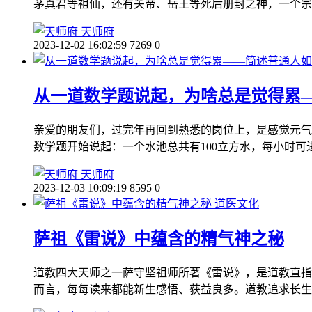
茅真君等祖仙，还有关帝、岳王等死后册封之神，一个宗
天师府
2023-12-02 16:02:59
7269
0
从一道数学题说起，为啥总是觉得累
亲爱的朋友们，过完年再回到熟悉的岗位上，是感觉元气
数学题开始说起：一个水池总共有100立方水，每小时可
天师府
2023-12-03 10:09:19
8595
0
道医文化
萨祖《雷说》中蕴含的精气神之秘
道教四大天师之一萨守坚祖师所著《雷说》，是道教直指
而言，每每读来都能新生感悟、获益良多。道教追求长生