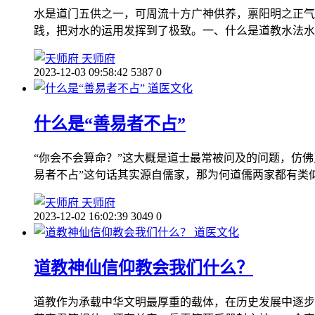
水是道门五供之一，可周流十方广神供养，禀阳明之正气
践，把对水的运用发挥到了极致。一、什么是道教水法水
天师府
2023-12-03 09:58:42
5387
0
道医文化
什么是“善易者不占”
“你会不会算命？”这大概是道士最常被问及的问题，仿
易者不占”这句话其实源自儒家，那为何道儒两家都有类
天师府
2023-12-02 16:02:39
3049
0
道医文化
道教神仙信仰教会我们什么？
道教作为承载中华文明最厚重的载体，在历史发展中逐步