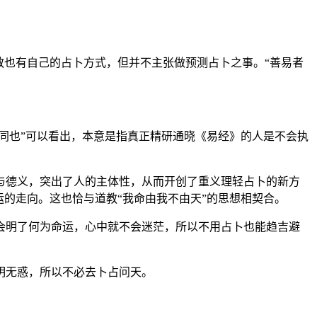
教也有自己的占卜方式，但并不主张做预测占卜之事。“善易者
同也”可以看出，本意是指真正精研通晓《易经》的人是不会执
与德义，突出了人的主体性，从而开创了重义理轻占卜的新方
的走向。这也恰与道教“我命由我不由天”的思想相契合。
会明了何为命运，心中就不会迷茫，所以不用占卜也能趋吉避
明无惑，所以不必去卜占问天。