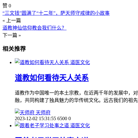
赞
0
“三文钱”圆满了“十二年”，萨天师守戒律的小故事
« 上一篇
道教神仙信仰教会我们什么？
下一篇 »
相关推荐
道医文化
道教如何看待天人关系
道教作为中国唯一的本土宗教，在近两千年的发展中，对
融，共同构建了独具魅力的华传统文化。远古我们的祖先
天师府
2023-12-02 15:31:55
6500
0
道医文化