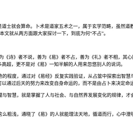
是道士就会算命。卜术是道家五术之一，属于玄学范畴，虽然道
本文就从两方面跟大家探讨一下，到底为何“不占”。
善为《诗》者不说，善为《易》者不占，善为《礼》者不相，其心
多高超，更不是对《易》一知半解的人用来忽悠别人的说词。
绝的程度，通过对《易经》反复实践验证，从占筮中探索出智慧
可以通过后天的努力来改变自身命运的，而不是由占卜来决定命运
理与智慧，就是掌握了人与社会、与自然界发展变化的规律，才
这么粗浅，通晓了《易》的人就能理法天地，循道而行，心中澄