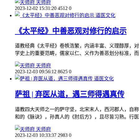
天师府
2023-12-02 15:31:20
4512
0
道医文化
《太平经》中善恶观对修行的启示
道教经典《太平经》卷帙浩繁，内涵丰富、义理醇厚，对
学史上的重要范畴，儒家以仁、义作为善恶划分标准，而
天师府
2023-12-03 09:56:12
8625
0
道医文化
萨祖 | 弃医从道，遇三师得遇真传
道教四大天师之一的萨守坚，北宋末人，西河郡人，自称“
和的《脉诀》，孙真人的《肘后方》，且尽皆习熟。行医
天师府
2023-12-03 10:33:37
2983
0