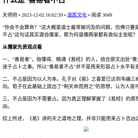
天师府
•
2023-12-02 16:02:39
•
道医文化
•
阅读 3049
“你会不会算命？”这大概是道士最常被问及的问题，仿佛只要
不占”这句话其实源自儒家，那为何道儒两家都有类似主张呢？
从儒家先贤观点看
一、“善易者”，指懂得、精通《易经》的人，结合原文出处“
迷于占卜之事。所以“善易者不占”并不是用来形容占卜水平有
二、不占是因为以人为本。孔子对《易》之喜爱已达到韦编三
向。荀子在此基础上提出了“制天命而用之”的思想，认为人是
三、不占是因为不需要占。因为真正理解掌握了《易经》的原
凶。
综上所述，《易》讲的天之道地之理，并非只能用来占卜吉凶