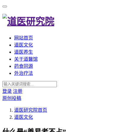
网站首页
道医文化
道医养生
关于道醫馆
药食同源
外治疗法
登录
注册
原创投稿
道医研究院
首页
道医文化
什么是“善易者不占”