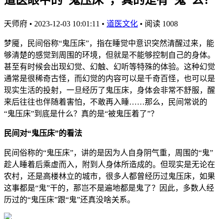
天师府
•
2023-12-03 10:01:11
•
道医文化
•
阅读 1008
梦魇，民间俗称“鬼压床”，指在睡觉中意识突然清醒过来，能
够清楚的感觉到周围的环境，但就是不能够控制自己的身体。
甚至有时候会出现幻觉、幻触、幻听等特殊的体验。这种幻觉
通常是很稀奇古怪，而幻觉的内容可以是千奇百怪，也可以是
现实生活的投射，一旦经历了鬼压床，身体会非常不舒服，醒
来后往往也伴随着害怕，不敢再入睡……那么，民间常说的
“鬼压床”到底是什么？真的是“被鬼压着了”？
民间对“鬼压床”的看法
民间俗称的“鬼压床”，讲的是因为人自身阴气重，周围的“鬼”
趁人睡着后乘虚而入，附到人身体所造成的。但现实是无论在
农村，还是高楼林立的城市，很多人都曾经历过鬼压床，如果
这事都是“鬼”干的，那岂不是遍地都是鬼了？因此，多数人经
历过的“鬼压床”跟“鬼”还真没啥关系。