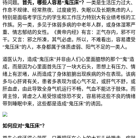
待问题。
首先，哪些人容易“鬼压床”？
一类是生活压力过大、
作息不规律、经常熬夜、过度疲劳、失眠以及长期焦虑的人，
特别是面临考学压力的学生和工作压力特别大有业绩考核的工
作族。另一类，多见于体弱多病的中老年人群，或身体湿寒严
重、情志郁结的女性。《黄帝内经》有言：正气存内，邪不可
干。又言：邪之所凑，其气必虚。所以，不难看出，容易遭受
“鬼压床”的人，本身都属于体质虚弱、阳气不足的一类人。
道医认为，造成“鬼压床”并非由人们心里面臆想的那个“鬼”造
成，而是因为心里面首先压了一块大石头，思想上有压力、情
绪上有淤堵，从而造成了身体脏腑出现疾病的外在表现。该病
多与心肝肾有关，患者多表现为或心气不足，或肝气不舒，或
肝血虚，由此导致全身气机运行不畅，气血不能达于肢体。而
肾主惊，肾虚之人易受惊或惊恐不安，容易将这些不良的情绪
带到睡眠中来，这些都是造成“鬼压床”的诱因。
如何应对“鬼压床”？