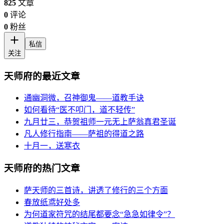
825
文章
0
评论
0
粉丝
私信
关注
天师府的最近文章
通幽洞微，召神御鬼——道教手诀
如何看待“医不叩门，道不轻传”
九月廿三，恭贺祖师一元无上萨翁真君圣诞
凡人修行指南——萨祖的得道之路
十月一，送寒衣
天师府的热门文章
萨天师的三首诗，讲透了修行的三个方面
春放纸鸢好处多
为何道家符咒的结尾都要念“急急如律令”？