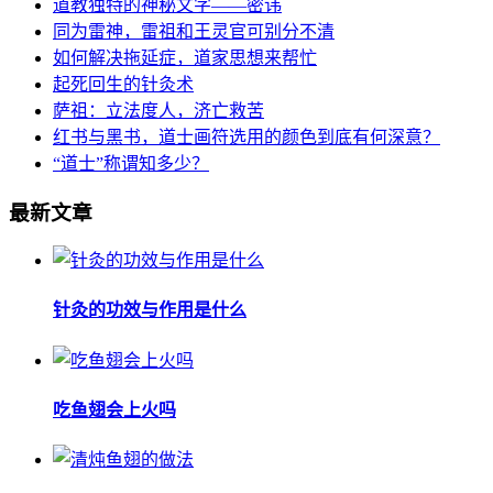
道教独特的神秘文字——密讳
同为雷神，雷祖和王灵官可别分不清
如何解决拖延症，道家思想来帮忙
起死回生的针灸术
萨祖：立法度人，济亡救苦
红书与黑书，道士画符选用的颜色到底有何深意？
“道士”称谓知多少？
最新文章
针灸的功效与作用是什么
吃鱼翅会上火吗