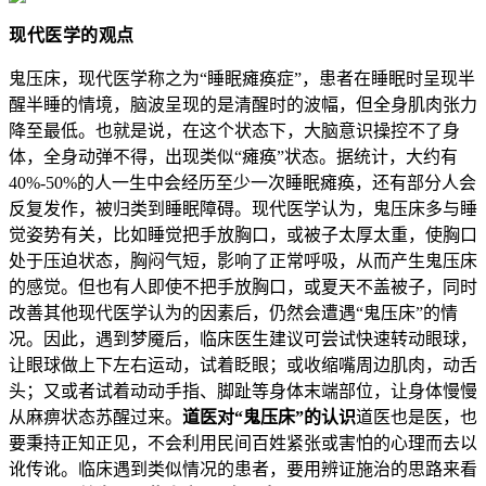
现代医学的观点
鬼压床，现代医学称之为“睡眠瘫痪症”，患者在睡眠时呈现半
醒半睡的情境，脑波呈现的是清醒时的波幅，但全身肌肉张力
降至最低。也就是说，在这个状态下，大脑意识操控不了身
体，全身动弹不得，出现类似“瘫痪”状态。据统计，大约有
40%-50%的人一生中会经历至少一次睡眠瘫痪，还有部分人会
反复发作，被归类到睡眠障碍。现代医学认为，鬼压床多与睡
觉姿势有关，比如睡觉把手放胸口，或被子太厚太重，使胸口
处于压迫状态，胸闷气短，影响了正常呼吸，从而产生鬼压床
的感觉。但也有人即使不把手放胸口，或夏天不盖被子，同时
改善其他现代医学认为的因素后，仍然会遭遇“鬼压床”的情
况。因此，遇到梦魇后，临床医生建议可尝试快速转动眼球，
让眼球做上下左右运动，试着眨眼；或收缩嘴周边肌肉，动舌
头；又或者试着动动手指、脚趾等身体末端部位，让身体慢慢
从麻痹状态苏醒过来。
道医对“鬼压床”的认识
道医也是医，也
要秉持正知正见，不会利用民间百姓紧张或害怕的心理而去以
讹传讹。临床遇到类似情况的患者，要用辨证施治的思路来看