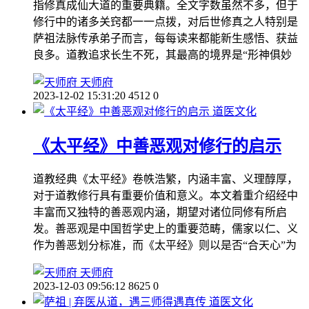
指修真成仙大道的重要典籍。全文字数虽然不多，但于
修行中的诸多关窍都一一点拨，对后世修真之人特别是
萨祖法脉传承弟子而言，每每读来都能新生感悟、获益
良多。道教追求长生不死，其最高的境界是“形神俱妙
天师府
2023-12-02 15:31:20
4512
0
道医文化
《太平经》中善恶观对修行的启示
道教经典《太平经》卷帙浩繁，内涵丰富、义理醇厚，
对于道教修行具有重要价值和意义。本文着重介绍经中
丰富而又独特的善恶观内涵，期望对诸位同修有所启
发。善恶观是中国哲学史上的重要范畴，儒家以仁、义
作为善恶划分标准，而《太平经》则以是否“合天心”为
天师府
2023-12-03 09:56:12
8625
0
道医文化