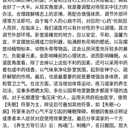
首先心病还得心药医。只要把压在心上的大石头给搬走，病就
会好了一大半。从现实角度讲，就是要调整对待现实中压力的
办法，合理疏解情志上的淤堵，再配合增强体质、调节外部环
境等方法即可。由于每个人的心病不同，对应的“心药”也就因
人而异，在临床上，我们道医可以有针对性的予以调理。其次
调节外部环境。卧室是睡觉的地方，应以安定、平和、温馨为
宜，不宜摆放玩偶或刀剑利器，贴满颜色花哨的壁纸，以及摆
放动植物标本、动物头骨等物品，这会让房间里充斥较多的暴
力、负能量元素，会影响睡前的心理状态，进而影响睡眠。从
道医角度看，除了去掉以上这些不利的因素，还可以采用中药
香包或中药线香，以气味来净化卧室氛围，起到安神宁心、疏
肝解郁的作用。最后，也是最重要的就是要增强自身体质，调
和营卫之气。在这方面，适当增加体育运动，练习道家的养生
功法，没事多晒晒太阳，多在公园草地里散散步都是不错的选
择。对于长期遭受“鬼压床”的人，运用天师府祝由医学，使用
【失眠】符箓为主，辨证后可叠加其他符箓，如【失眠+心
病】符箓来治疗心气不足引起的睡眠障碍，根据四象脉诊辨证
或患者本人症状对症使用效果更佳。最后分享道家的一个方
法，《养生方导引法》云：拘魂门，制魄户，名曰握固。屈大