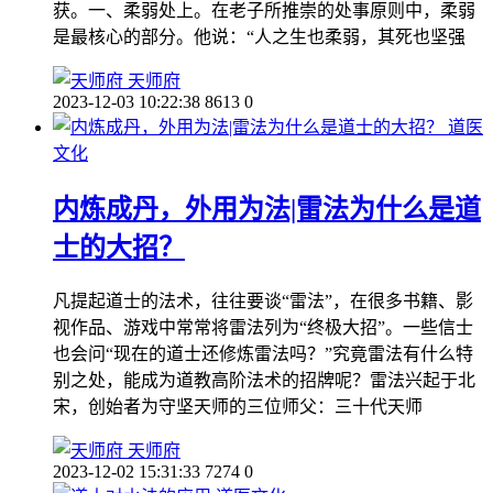
获。一、柔弱处上。在老子所推崇的处事原则中，柔弱
是最核心的部分。他说：“人之生也柔弱，其死也坚强
天师府
2023-12-03 10:22:38
8613
0
道医
文化
内炼成丹，外用为法|雷法为什么是道
士的大招？
凡提起道士的法术，往往要谈“雷法”，在很多书籍、影
视作品、游戏中常常将雷法列为“终极大招”。一些信士
也会问“现在的道士还修炼雷法吗？”究竟雷法有什么特
别之处，能成为道教高阶法术的招牌呢？雷法兴起于北
宋，创始者为守坚天师的三位师父：三十代天师
天师府
2023-12-02 15:31:33
7274
0