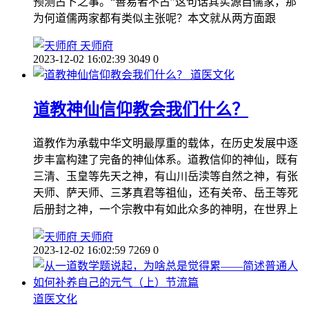
预测占卜之事。“善易者不占”这句话其实源自儒家，那
为何道儒两家都有类似主张呢？本文就从两方面跟
天师府
2023-12-02 16:02:39
3049
0
道医文化
道教神仙信仰教会我们什么？
道教作为承载中华文明最厚重的载体，在历史发展中逐
步丰富构建了完备的神仙体系。道教信仰的神仙，既有
三清、玉皇等先天之神，有山川岳渎等自然之神，有张
天师、萨天师、三茅真君等祖仙，还有关帝、岳王等死
后册封之神，一个宗教中有如此众多的神明，在世界上
天师府
2023-12-02 16:02:59
7269
0
道医文化