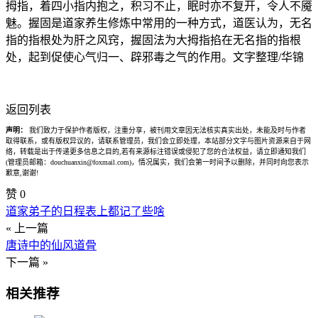
拇指，着四小指内抱之，积习不止，眠时亦不复开，令人不魇
魅。握固是道家养生修炼中常用的一种方式，道医认为，无名
指的指根处为肝之风窍，握固法为大拇指掐在无名指的指根
处，起到促使心气归一、辟邪毒之气的作用。文字整理/华锦
返回列表
声明：
我们致力于保护作者版权，注重分享，被刊用文章因无法核实真实出处，未能及时与作者
取得联系，或有版权异议的，请联系管理员，我们会立即处理，本站部分文字与图片资源来自于网
络，转载是出于传递更多信息之目的,若有来源标注错误或侵犯了您的合法权益，请立即通知我们
(管理员邮箱：douchuanxin@foxmail.com)，情况属实，我们会第一时间予以删除，并同时向您表示
歉意,谢谢!
赞
0
道家弟子的日程表上都记了些啥
« 上一篇
唐诗中的仙风道骨
下一篇 »
相关推荐