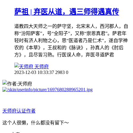
萨祖 | 弃医从道，遇三师得遇真传
道教四大天师之一的萨守坚，北宋末人，西河郡人，自
称“汾阳萨客”，号“全阳子”，又称“崇恩真君”。萨君年
轻时有济人利物之心，思“医道者乃是仁术”，遂自学神
农的《本草》，王叔和的《脉诀》，孙真人的《肘后
方》，且尽皆习熟。行医误人命，弃医寻道萨君
天师府
2023-12-03 10:33:37
2983
0
天师府
认证作者
这个人很懒，什么都没有留下～