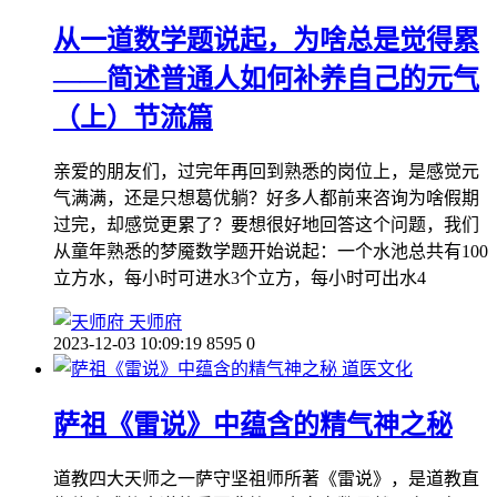
从一道数学题说起，为啥总是觉得累
——简述普通人如何补养自己的元气
（上）节流篇
亲爱的朋友们，过完年再回到熟悉的岗位上，是感觉元
气满满，还是只想葛优躺？好多人都前来咨询为啥假期
过完，却感觉更累了？要想很好地回答这个问题，我们
从童年熟悉的梦魇数学题开始说起：一个水池总共有100
立方水，每小时可进水3个立方，每小时可出水4
天师府
2023-12-03 10:09:19
8595
0
道医文化
萨祖《雷说》中蕴含的精气神之秘
道教四大天师之一萨守坚祖师所著《雷说》，是道教直