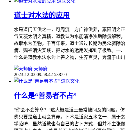
道医文化
道士对水法的应用
水是道门五供之一，可周流十方广神供养，禀阳明之正
气又凝太阴之真精，道教认为水能清净浊垢除氛解秽，
故取水为圣物。千百年来，道士通过长期为民众驱除治
病、赐福消灾实践，把对水的运用发挥到了极致。一、
什么是道教水法水为上善之物，生养百灵，奔流于山川
天师府
2023-12-03 09:58:42
5387
0
道医文化
什么是“善易者不占”
“你会不会算命？”这大概是道士最常被问及的问题，仿
佛只要是道士就会算命。卜术是道家五术之一，属于玄
学范畴，虽然道教也有自己的占卜方式，但并不主张做