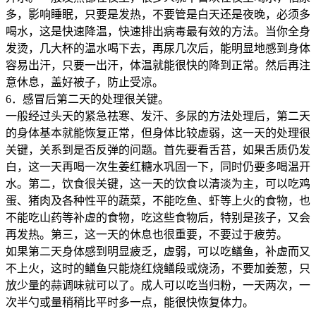
多，影响睡眠，只要是发热，不要管是白天还是夜晚，必须多
喝水，这是快速降温，快速排出病毒最有效的方法。当你全身
发烫，几大杯的温水喝下去，再尿几次后，能明显地感到身体
容易出汗，只要一出汗，体温就能很快的降到正常。然后再注
意休息，盖好被子，防止受凉。
6．感冒后第二天的处理很关键。
一般经过头天的紧急祛寒、发汗、多尿的方法处理后，第二天
的身体基本就能恢复正常，但身体比较虚弱，这一天的处理很
关键，关系到是否反弹的问题。首先要看舌苔，如果舌质仍发
白，这一天再喝一次生姜红糖水巩固一下，同时仍要多喝温开
水。第二，饮食很关键，这一天的饮食以清淡为主，可以吃鸡
蛋、猪肉及各种性平的蔬菜，不能吃鱼、虾等上火的食物，也
不能吃山药等补虚的食物，吃这些食物后，特别是孩子，又会
再发热。第三，这一天的休息也很重要，不要过于疲劳。
如果第二天身体感到明显疲乏，虚弱，可以吃鳝鱼，补虚而又
不上火，这时的鳝鱼只能烧红烧鳝段或烧汤，不要加姜葱，只
放少量的蒜调味就可以了。成人可以吃当归粉，一天两次，一
次半勺或量稍稍比平时多一点，能很快恢复体力。