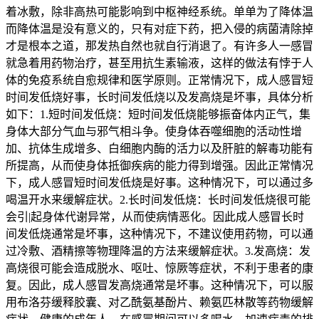
着冰敷，除非高热可能影响到中枢神经系统。单单为了降体温
而降体温是没有意义的，只有对症下药，把入侵的病菌清除掉
才是根本之道，那发热自然也就自行消退了。有许多人一感冒
就急着用药物治疗，甚至用抗生素输液，这样的做法有悖于人
体的免疫系统自愈规律和医学原则。正常情况下，成人感冒短
时间发低烧好事，长时间发低烧以及发高烧是坏事，具体分析
如下：1.短时间发低烧：短时间发低烧能够振奋体内正气，集
身体大部分气血与邪气相斗争。使身体吞噬细胞的活动性增
加、抗体生成增多、白细胞内酶的活力以及肝脏的解毒功能有
所提高，从而使身体抵御疾病的能力得到增强。因此正常情况
下，成人感冒短时间发低烧是好事。这种情况下，可以通过多
喝温开水来缓解症状。2.长时间发低烧：长时间发低烧很可能
会引|起身体代谢异常，从而使病情恶化。因此成人感冒长时
间发低烧通常是坏事，这种情况下，不建议使用药物，可以通
过冷敷、酒精擦等物理降温的方法来缓解症状。3.发高烧：发
高烧很可能会造成脱水、呕吐、惊厥等症状，不利于患者的康
复。因此，成人感冒发高烧通常是坏事。这种情况下，可以服
用布洛芬缓释胶囊、对乙酰氨基酚片、赖氨匹林散等药物缓解