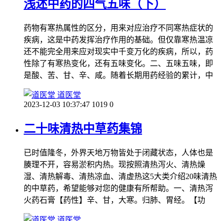
浅述中药的四气五味（下）
药物有寒热属性的区分，用来对应治疗不同寒热症状的
疾病，这是中药发挥治疗作用的基础。但仅靠寒热温凉
还不能完全用来应对现实中千变万化的疾病，所以，药
性除了有寒热变化，还有五味变化。二、五味五味，即
是酸、苦、甘、辛、咸。随着长期用药经验的累计，中
道医堂
2023-12-03 10:37:47
1019
0
二十味清热中草药集锦
已时值隆冬，外界天地万物皆处于闭藏状态，人体也是
腠理不开，容易淤积内热。现按照清热泻火、清热燥
湿、清热解毒、清热凉血、清虚热这5大类介绍20味清热
的中草药，希望能够对您的健康有所帮助。一、清热泻
火药石膏【药性】辛、甘，大寒。归肺、胃经。【功
道医堂