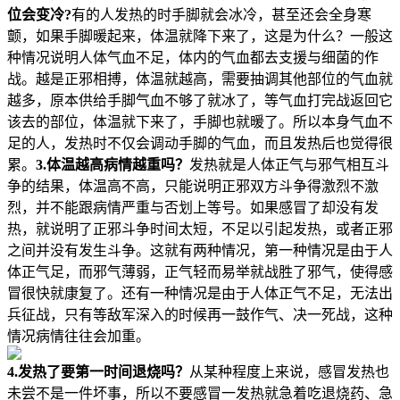
位会变冷?
有的人发热的时手脚就会冰冷，甚至还会全身寒
颤，如果手脚暖起来，体温就降下来了，这是为什么？一般这
种情况说明人体气血不足，体内的气血都去支援与细菌的作
战。越是正邪相搏，体温就越高，需要抽调其他部位的气血就
越多，原本供给手脚气血不够了就冰了，等气血打完战返回它
该去的部位，体温就下来了，手脚也就暖了。所以本身气血不
足的人，发热时不仅会调动手脚的气血，而且发热后也觉得很
累。
3.体温越高病情越重吗？
发热就是人体正气与邪气相互斗
争的结果，体温高不高，只能说明正邪双方斗争得激烈不激
烈，并不能跟病情严重与否划上等号。如果感冒了却没有发
热，就说明了正邪斗争时间太短，不足以引起发热，或者正邪
之间并没有发生斗争。这就有两种情况，第一种情况是由于人
体正气足，而邪气薄弱，正气轻而易举就战胜了邪气，使得感
冒很快就康复了。还有一种情况是由于人体正气不足，无法出
兵征战，只有等敌军深入的时候再一鼓作气、决一死战，这种
情况病情往往会加重。
4.发热了要第一时间退烧吗？
从某种程度上来说，感冒发热也
未尝不是一件坏事，所以不要感冒一发热就急着吃退烧药、急