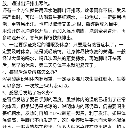
放，通过出汗排出寒气。
还有一个方法就是用温水泡脚出汗排寒，效果同样不错，受风
寒严重时，可以一边喝着生姜红糖水，一边泡脚，一定要用桶
泡，更容易出汗。也可以取清艾条1/4根，撒碎后放入桶中，
用滚开的水冲泡化开后，再加入温水泡脚，泡到全身冒汗，再
多喝温开水，寒气同样很快能排出。
3．一定要保证充足的睡眠及休息：只要是有感冒症状了，一
定要及时休息，这是减轻病情，让身体尽快恢复的关键。一般
经过大量的喝水，喝几次温热的葱姜蒜水，再泡脚出汗祛寒
后，尽早的休息，第二天身体基本就能复元了。
4．感冒后浑身酸痛怎么办？
浑身酸痛说明体内寒湿重，一定要多喝几次生姜红糖水，生姜
可以多放。一次放上6-8片都可以。
5．感冒后发热了怎么办？
感冒后发热了要看手脚的温度。虽然体内的温度已超出了正常
的体温，但手脚仍是冰凉的，说明体内的寒仍重，仍需要喝生
姜红糖水，发热时再加上1～2颗葱一起煮，利于发汗。如果体
温偏高，手脚已不再发凉了，这时要停喝生姜水而大量地喝温
开水。一般发热都在夜里，很多人就不喜欢在夜里喝水，怕尿