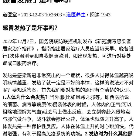
道医堂
•
2023-12-03 10:26:03
•
道医养生
•
阅读 1943
感冒发热了是坏事吗？
2022年12月7日，国务院联防联控机制发布《新冠病毒感染者
居家治疗指南》，指南指出居家治疗人员应当每天早、晚各进
行1次体温测量和自我健康监测，如出现发热、可进行对症处
置或口服药治疗。
发热是感染新冠非常突出的一个症状，很多人觉得体温越高说
明病情越重，发热了就一定是不好的事情，这样的说法对不对
呢？要知道答案，首先我们要对发热的原理有个清楚的认识。
1.人体为什么会发热？
当外邪(比如风寒之邪等，即西医所说
的细菌、病毒等病原体)侵袭体表的时候，人体内的正气(可以
粗略地理解为气血)就会马上做出反应，会立刻奔赴入侵地点
与邪气做斗争，战斗就会擦出火花，体温也就随之升高了。人
体发热是一种保护性反应。人体在体温上升的时心跳加快，代
谢增强，有利于提高免疫系统的功能。
2.发热时为什么其他部