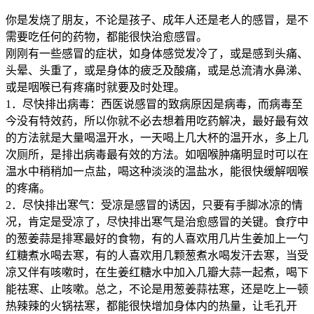
你是发烧了朋友，不论是孩子、成年人还是老人的感冒，是不
需要吃任何的药物，都能很快治愈感冒。
刚刚有一些感冒的症状，如身体感觉发冷了，或是感到头痛、
头晕、头重了，或是身体的疲乏及酸痛，或是总流清水鼻涕、
或是咽喉已有疼痛时就要及时处理。
1．尽快排出病毒：西医说感冒的致病原因是病毒，而病毒至
今没有特效药，所以你就不必去想着用吃药解决，最好最有效
的方法就是大量喝温开水，一天喝上几大杯的温开水，多上几
次厕所，是排出病毒最有效的方法。如咽喉肿痛明显时可以在
温水中稍稍加一点盐，喝这种淡淡的温盐水，能很快缓解咽喉
的疼痛。
2．尽快排出寒气：受凉是感冒的诱因，只要有手脚冰凉的情
况，肯定是受凉了，尽快排出寒气是治愈感冒的关键。食疗中
的葱姜蒜是排寒最好的食物，有的人喜欢用几片生姜加上一勺
红糖煮水喝去寒，有的人喜欢用几颗葱煮水喝发汗去寒，当受
凉又伴有咳嗽时，在生姜红糖水中加入几瓣大蒜一起煮，喝下
能祛寒、止咳嗽。总之，不论是用葱姜蒜祛寒，还是吃上一顿
热辣辣的火锅祛寒，都能很快增加身体内的热量，让毛孔开