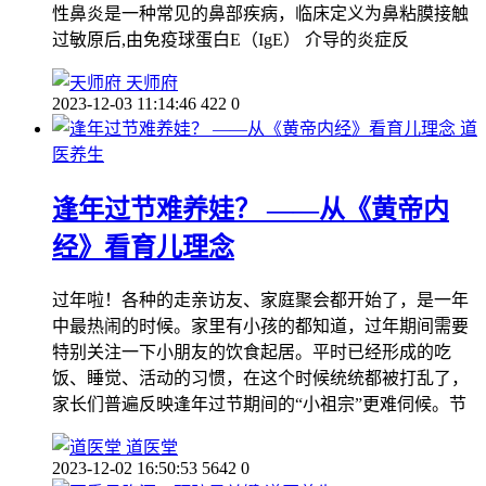
性鼻炎是一种常见的鼻部疾病，临床定义为鼻粘膜接触
过敏原后,由免疫球蛋白E（IgE） 介导的炎症反
天师府
2023-12-03 11:14:46
422
0
道
医养生
逢年过节难养娃？ ——从《黄帝内
经》看育儿理念
过年啦！各种的走亲访友、家庭聚会都开始了，是一年
中最热闹的时候。家里有小孩的都知道，过年期间需要
特别关注一下小朋友的饮食起居。平时已经形成的吃
饭、睡觉、活动的习惯，在这个时候统统都被打乱了，
家长们普遍反映逢年过节期间的“小祖宗”更难伺候。节
道医堂
2023-12-02 16:50:53
5642
0