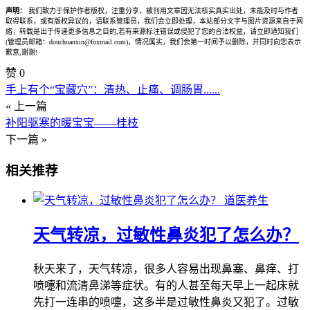
声明：
我们致力于保护作者版权，注重分享，被刊用文章因无法核实真实出处，未能及时与作者
取得联系，或有版权异议的，请联系管理员，我们会立即处理，本站部分文字与图片资源来自于网
络，转载是出于传递更多信息之目的,若有来源标注错误或侵犯了您的合法权益，请立即通知我们
(管理员邮箱：douchuanxin@foxmail.com)，情况属实，我们会第一时间予以删除，并同时向您表示
歉意,谢谢!
赞
0
手上有个“宝藏穴”：清热、止痛、调肠胃......
« 上一篇
补阳驱寒的暖宝宝——桂枝
下一篇 »
相关推荐
道医养生
天气转凉，过敏性鼻炎犯了怎么办？
秋天来了，天气转凉，很多人容易出现鼻塞、鼻痒、打
喷嚏和流清鼻涕等症状。有的人甚至每天早上一起床就
先打一连串的喷嚏，这多半是过敏性鼻炎又犯了。过敏