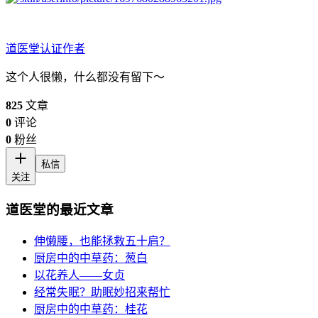
道医堂
认证作者
这个人很懒，什么都没有留下～
825
文章
0
评论
0
粉丝
私信
关注
道医堂的最近文章
伸懒腰，也能拯救五十肩？
厨房中的中草药：葱白
以花养人——女贞
经常失眠？助眠妙招来帮忙
厨房中的中草药：桂花