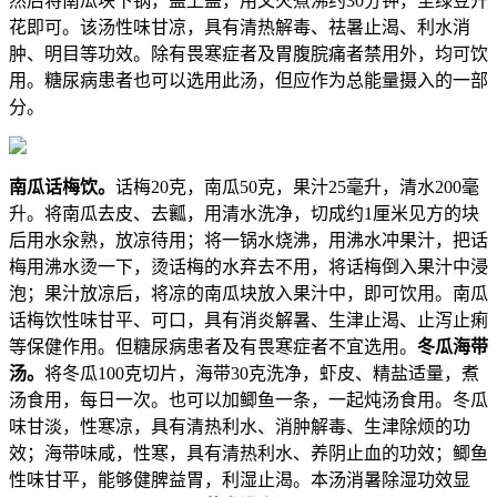
然后将南瓜块下锅，盖上盖，用文火煮沸约30分钟，至绿豆开
花即可。该汤性味甘凉，具有清热解毒、祛暑止渴、利水消
肿、明目等功效。除有畏寒症者及胃腹脘痛者禁用外，均可饮
用。糖尿病患者也可以选用此汤，但应作为总能量摄入的一部
分。
南瓜话梅饮。
话梅20克，南瓜50克，果汁25毫升，清水200毫
升。将南瓜去皮、去瓤，用清水洗净，切成约1厘米见方的块
后用水汆熟，放凉待用；将一锅水烧沸，用沸水冲果汁，把话
梅用沸水烫一下，烫话梅的水弃去不用，将话梅倒入果汁中浸
泡；果汁放凉后，将凉的南瓜块放入果汁中，即可饮用。南瓜
话梅饮性味甘平、可口，具有消炎解暑、生津止渴、止泻止痢
等保健作用。但糖尿病患者及有畏寒症者不宜选用。
冬瓜海带
汤。
将冬瓜100克切片，海带30克洗净，虾皮、精盐适量，煮
汤食用，每日一次。也可以加鲫鱼一条，一起炖汤食用。冬瓜
味甘淡，性寒凉，具有清热利水、消肿解毒、生津除烦的功
效；海带味咸，性寒，具有清热利水、养阴止血的功效；鲫鱼
性味甘平，能够健脾益胃，利湿止渴。本汤消暑除湿功效显