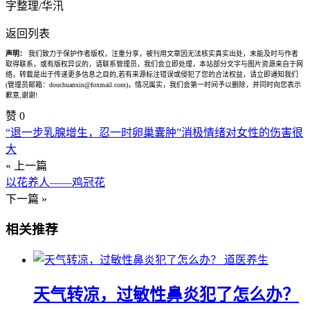
字整理/华汛
返回列表
声明：
我们致力于保护作者版权，注重分享，被刊用文章因无法核实真实出处，未能及时与作者
取得联系，或有版权异议的，请联系管理员，我们会立即处理，本站部分文字与图片资源来自于网
络，转载是出于传递更多信息之目的,若有来源标注错误或侵犯了您的合法权益，请立即通知我们
(管理员邮箱：douchuanxin@foxmail.com)，情况属实，我们会第一时间予以删除，并同时向您表示
歉意,谢谢!
赞
0
“退一步乳腺增生，忍一时卵巢囊肿”消极情绪对女性的伤害很
大
« 上一篇
以花养人——鸡冠花
下一篇 »
相关推荐
道医养生
天气转凉，过敏性鼻炎犯了怎么办？