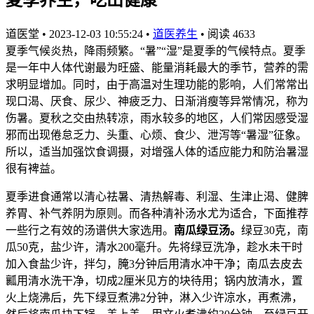
道医堂
•
2023-12-03 10:55:24
•
道医养生
•
阅读 4633
夏季气候炎热，降雨频繁。“暑”“湿”是夏季的气候特点。夏季
是一年中人体代谢最为旺盛、能量消耗最大的季节，营养的需
求明显增加。同时，由于高温对生理功能的影响，人们常常出
现口渴、厌食、尿少、神疲乏力、日渐消瘦等异常情况，称为
伤暑。夏秋之交由热转凉，雨水较多的地区，人们常因感受湿
邪而出现倦怠乏力、头重、心烦、食少、泄泻等“暑湿”征象。
所以，适当加强饮食调摄，对增强人体的适应能力和防治暑湿
很有裨益。
夏季进食通常以清心祛暑、清热解毒、利湿、生津止渴、健脾
养胃、补气养阴为原则。而各种清补汤水尤为适合，下面推荐
一些行之有效的汤谱供大家选用。
南瓜绿豆汤。
绿豆30克，南
瓜50克，盐少许，清水200毫升。先将绿豆洗净，趁水未干时
加入食盐少许，拌匀，腌3分钟后用清水冲干净；南瓜去皮去
瓤用清水洗干净，切成2厘米见方的块待用；锅内放清水，置
火上烧沸后，先下绿豆煮沸2分钟，淋入少许凉水，再煮沸，