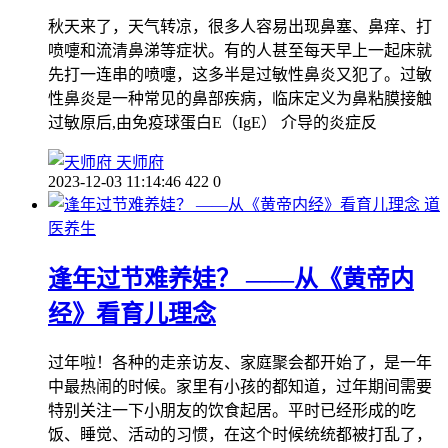
秋天来了，天气转凉，很多人容易出现鼻塞、鼻痒、打
喷嚏和流清鼻涕等症状。有的人甚至每天早上一起床就
先打一连串的喷嚏，这多半是过敏性鼻炎又犯了。过敏
性鼻炎是一种常见的鼻部疾病，临床定义为鼻粘膜接触
过敏原后,由免疫球蛋白E（IgE） 介导的炎症反
天师府
2023-12-03 11:14:46
422
0
道
医养生
逢年过节难养娃？ ——从《黄帝内
经》看育儿理念
过年啦！各种的走亲访友、家庭聚会都开始了，是一年
中最热闹的时候。家里有小孩的都知道，过年期间需要
特别关注一下小朋友的饮食起居。平时已经形成的吃
饭、睡觉、活动的习惯，在这个时候统统都被打乱了，