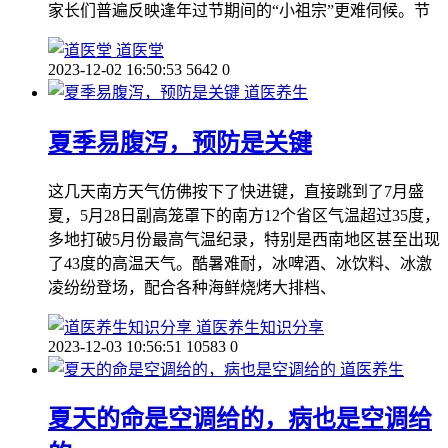
家长们普遍反映逢年过节期间的“小祖宗”更难伺候。节
道医堂
2023-12-02 16:50:53
5642
0
道医养生
夏季易腹泻，预防是关键
这几天南方天气仿佛按下了快进键，直接跳到了7月盛
夏，5月28日副高笼罩下的南方12个省区气温超过35度，
多地打破5月份最高气温纪录，特别是西南地区甚至出现
了43度的高温天气。酷暑难耐，冰啤酒、冰饮料、冰激
凌纷纷登场，配合各种海鲜烧烤大排档、
道医养生知识分享
2023-12-03 10:56:51
10583
0
道医养生
夏天的命是空调给的，病也是空调给