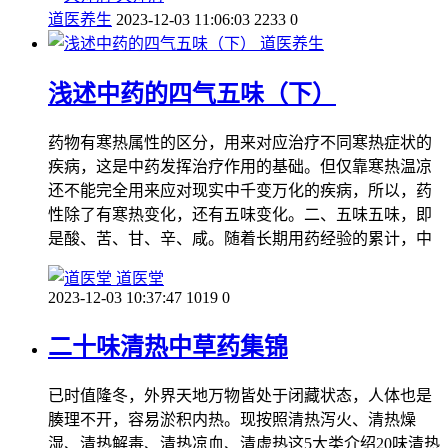
道医养生
2023-12-03 11:06:03
2233
0
道医养生
浅述中药的四气五味（下）
药物有寒热属性的区分，用来对应治疗不同寒热症状的
疾病，这是中药发挥治疗作用的基础。但仅靠寒热温凉
还不能完全用来应对现实中千变万化的疾病，所以，药
性除了有寒热变化，还有五味变化。二、五味五味，即
是酸、苦、甘、辛、咸。随着长期用药经验的累计，中
道医堂
2023-12-03 10:37:47
1019
0
二十味清热中草药集锦
已时值隆冬，外界天地万物皆处于闭藏状态，人体也是
腠理不开，容易淤积内热。现按照清热泻火、清热燥
湿、清热解毒、清热凉血、清虚热这5大类介绍20味清热