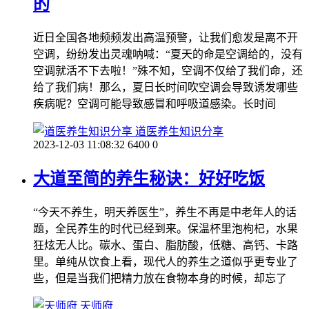
的
近日全国各地频频发出高温预警，让我们愈发是离不开
空调，纷纷发出灵魂呐喊：“夏天的命是空调给的，没有
空调就活不下去啦！”殊不知，空调不仅给了我们命，还
给了我们病！那么，夏日长时间吹空调会导致诱发哪些
疾病呢？空调可能导致感冒和呼吸道感染。长时间
道医养生知识分享
2023-12-03 11:08:32
6400
0
大道至简的养生秘诀：好好吃饭
“今天不养生，明天养医生”，养生不再是中老年人的话
题，全民养生的时代已经到来。保温杯里泡枸杞，水果
狂炫无人比。碳水、蛋白、脂肪酸，低糖、高钙、卡路
里。单纯从饮食上看，现代人的养生之道似乎更专业了
些，但是当我们把精力放在食物本身的时候，却忘了
天师府