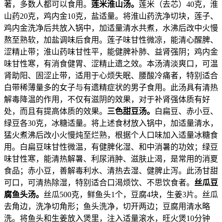
著，多数人都可以食用。
莲米淮山汤。
莲米（去芯）40克，淮
山药20克，鸡内金10克，盐适量。将淮山药洗净切块，莲子、
鸡内金洗净后共放入锅中，加适量清水共煮，水沸后改中火慢
熬至熟软，加盐调味后食用。莲子味甘性微凉，能清心醒脾、
涩精止带；淮山药味甘性平，能健脾补肺、益肾强阴；鸡内金
味甘性寒，有消食健胃、涩精止遗之效。本汤清淡爽口，可温
肾助阳、固涩止带，适用于心烦失眠、腰酸冷痛者，特别适合
白带稀薄量多的女子与有遗精症状的男子食用。此汤具有清热
解毒降温的作用，不仅有滋阴的效果，对于补肾强体质有好
处，而且有提高体质的效果。
三色甜豆汤。
白扁豆、赤小豆、
绿豆各30克，冰糖适量。将上述食材放入锅中，加适量清水，
猛火煮沸后改小火慢炖至烂熟，根据个人口味加入适量冰糖食
用。白扁豆味甘性微温，有健脾化湿、和中消暑的功效；绿豆
味甘性寒，能清热解暑、利尿消肿、滋肤止渴，是常用的消夏
食品；赤小豆，善解毒利水、清热去湿、健脾止泻。此汤甘甜
可口，可清热除湿，特别适合口渴烦饮、不思饮食者。
丝瓜豆
腐鱼头汤。
丝瓜500克，鲜鱼头1个，豆腐4块，生姜3片。丝瓜
去角边，洗净切角形；鱼头洗净，切开两边；豆腐用清水略
洗。将鱼头和生姜放入煲里，注入适量滚水，旺火煲10分钟