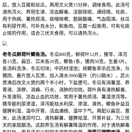
后，放入豆腐和丝瓜，再用文火煲15分钟，调味食用。此汤可
清热泻火、养阴生津、凉血解毒、洁肤除斑、通经络、化痰，
用于热病、暑热烦渴、痰喘咳嗽、筋脉酸痛、气血阻滞。丝瓜
有利尿作用，可补充水分，和鱼肉、豆腐一起食用，可有化痰
止咳的作用，适合三伏天食用，可以清热泻火。
老冬瓜鲜荷叶鲫鱼汤。
冬瓜800克，鲜荷叶12片，猪苓、泽泻
各15克，扁豆、苡米各20克，鲫鱼1条，猪肉50克，生姜3片。
各汤料洗净，冬瓜切块；中药材浸泡；将鲫鱼宰杀后洗净，与
猪肉、姜片放入瓦煲，加入清水3000毫升（约12碗水），武火
煲沸后改文火煲约两个半小时，下盐便可。冬瓜有消暑湿、养
胃液、涤秽、消痈、行水、消肿的功效。荷叶具有清热解毒、
升发清阳、凉血止血的功效，常用于暑热烦渴、暑湿泄泻等。
猪苓能利尿渗湿，泽泻能祛水利尿、渗湿、清热，鲫鱼补益且
健脾利湿、温中开胃、活血通络、温中下气。再配以扁豆、薏
米，此汤清润可口、清热解暑、健脾祛湿、开胃补益，为三伏
天的家庭靓汤。这款养生汤有解暑降温的作用，对于清热解毒