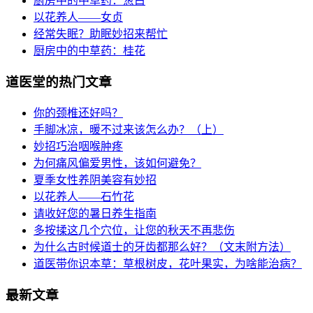
厨房中的中草药：葱白
以花养人——女贞
经常失眠？助眠妙招来帮忙
厨房中的中草药：桂花
道医堂的热门文章
你的颈椎还好吗？
手脚冰凉，暖不过来该怎么办？（上）
妙招巧治咽喉肿疼
为何痛风偏爱男性，该如何避免？
夏季女性养阴美容有妙招
以花养人——石竹花
请收好您的暑日养生指南
多按揉这几个穴位，让您的秋天不再悲伤
为什么古时候道士的牙齿都那么好？（文末附方法）
道医带你识本草：草根树皮，花叶果实，为啥能治病？
最新文章