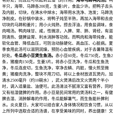
有好处，而且还可以起到去湿气的作用。
海带马蹄鸭肉汤。
鸭
半只，海带、马蹄各200克，生姜3片，食盐少许。把鸭子去头
及内脏，切块，在沸水中焯水；海带用水洗净、泡发；马蹄洗
净削皮。在砂锅中装水，将鸭子炖至半熟，再加入海带和去皮
切块的马蹄和姜片；用小火炖熟，捞去浮油，用食盐调味，食
肉喝汤。鸭肉味甘、咸，性微凉，入脾、胃、肺、肾经，有滋
阴清热、健脾益胃、利水消肿等功效。而鸭肉和海带炖食，能
软化血管、降低血压，可防治动脉硬化、高血压、心脏病。夏
季食用此汤可以滋阴润燥，预防心血管疾病，对于去暑降温有
好处。
冬瓜赤小豆煲生鱼汤。
赤小豆60克，冬瓜750克，生鱼2
条，猪瘦肉150克，生姜3片。将赤小豆洗净，冬瓜和生鱼洗
净，冬瓜连皮切，生鱼洗净，宰净去鳞、内脏，慢火煎至微
黄；猪瘦肉洗净，整块不用刀切。将以上食材放进瓦煲内，加
清水2500毫升（约10碗水），武火煲沸后改文火煲两个半小
时，调入适量盐、油便可。此汤清淡不腻滞又富有营养，同时
又有祛湿健脾的作用。赤小豆是民间常用的煲汤料之一，有健
脾去湿、消肿解毒的作用，冬瓜能解暑气，而生鱼能补脾利
水。炎炎夏日，大家可以结合家人身体情况和饮食习惯，从以
上所列中选取合适的汤谱，在享受美味的同时，养出健康！文