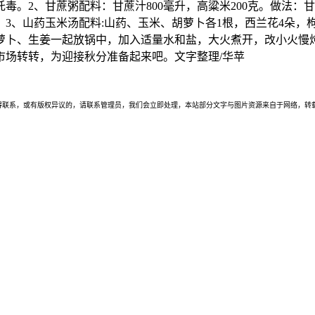
毒。2、甘蔗粥配料：甘蔗汁800毫升，高粱米200克。做法
3、山药玉米汤配料:山药、玉米、胡萝卜各1根，西兰花4朵，枸
卜、生姜一起放锅中，加入适量水和盐，大火煮开，改小火慢炖3
市场转转，为迎接秋分准备起来吧。文字整理/华苹
联系，或有版权异议的，请联系管理员，我们会立即处理，本站部分文字与图片资源来自于网络，转载