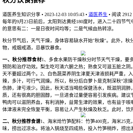
道医养生知识分享
•
2023-12-03 10:05:43
•
道医养生
•
阅读 2912
每年的9月23日前后，太阳到达黄经180度时，进入二十四节气
的意思有二：一是日夜时间均等；二是气候由热转凉。
秋分节气后，天气干燥，身体容易缺水开始"秋燥"。此外，
物，戒烟戒酒，忌暴饮暴食。
一、秋分推荐食材
1、多食水果防干燥秋分时节天气干燥，要
预防和治疗功效。梨生吃可清六腑之热；熟食又可滋五脏之阴
天不要超过两个。2、白色蔬菜养阴生津夏天津液损耗严重，
辣，多汁，可行气润燥。所以，秋分后白萝卜是克制深秋“凉燥
伤肺，津亏液少。因此，秋天适当喝些保健汤水，既滋阴润肺
质，还有很高的胆固醇，一旦进食过量便容易引发疾病。建议
鸭肉可以滋阴养血，有利消肿，益胃生津的效果，也有益于咳
体津液未完全恢复平衡，容易让人产生秋燥及秋乏。此时，饮
二、秋分推荐食谱
1、海米炝竹笋配料：竹笋400克，海米2
味，捞出过凉水。将油入锅烧至四成热，投入竹笋稍炸，捞出