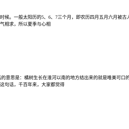
候。一般太阳历的5、6、7三个月，即农历四月五月六月被古人
气相求，所以夏季与心相
话的意思是：橘树生长在淮河以南的地方结出来的就是唯美可口
这句话，千百年来，大家都觉得