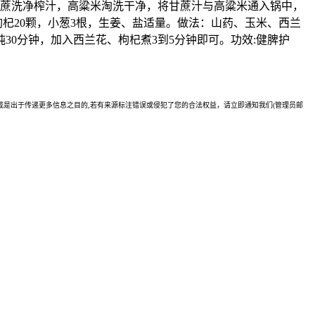
：甘蔗洗净榨汁，高粱米淘洗干净，将甘蔗汁与高粱米通入锅中，
杞20颗，小葱3根，生姜、盐适量。做法：山药、玉米、西兰
0分钟，加入西兰花、枸杞煮3到5分钟即可。功效:健脾护
是出于传递更多信息之目的,若有来源标注错误或侵犯了您的合法权益，请立即通知我们(管理员邮