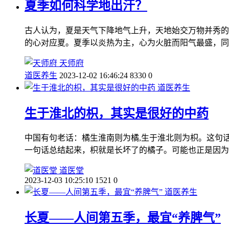
夏季如何科学地出汗？
古人认为，夏是天气下降地气上升，天地始交万物并秀的时
的心对应夏。夏季以炎热为主，心为火脏而阳气最盛，同
天师府
道医养生
2023-12-02 16:46:24
8330
0
道医养生
生于淮北的枳，其实是很好的中药
中国有句老话：橘生淮南则为橘,生于淮北则为枳。这句
一句话总结起来，枳就是长坏了的橘子。可能也正是因为
道医堂
2023-12-03 10:25:10
1521
0
道医养生
长夏——人间第五季，最宜“养脾气”