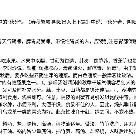
中的“秋分”。《春秋繁露·阴阳出入上下篇》中说：“秋分者，阴阳
秋分天气转凉，脾胃易受凉。患慢性胃炎的人，应特别注意胃部保
多吃水果。水果中以梨、甘蔗为首选，其次，像荸荠、香蕉等也
。李时珍说，梨能“润肺凉心，清痰降火，解疮毒、酒毒”。由于
入秋后，要多吃些养阴生津的蔬菜。而白色蔬菜一般津液比较浓
”的有效蔬果之一。3、多喝汤滋润肺腑秋季干燥气候容易使人的
，又可及时补充水分。藕、土豆、山药都是煲汤佳品。4、养肺
节制食用，浅尝即可。注意，隔夜的剩蟹容易引发组氨酸中毒，因
嗽水肿，小便不利，大便干燥，食欲不佳的人。因此，燥热季节最
用乌龙茶一类的青茶为好。此茶性味介于红、绿之间，不寒不热
5克，料酒、盐、味精、高汤、植物油适量。做法：竹笋洗净，用刀
淋干油。锅内留少量底油，把竹笋、高汤、盐略烧，入味后出锅