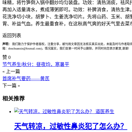
味精，将竹笋倒入锅中翻炒均匀装盘。功效：清热消痰，祛风托
再加入适量清水，煮成薄粥即可。功效：补脾消食，清热生津。
花洗净切小块，胡萝卜、生姜洗净切片。先将山药、玉米、胡萝
胃、补益气血。养生最重食补，在这秋高气爽的好天气里去菜
返回列表
声明：
我们致力于保护作者版权，注重分享，被刊用文章因无法核实真实出处，未能及时与作者取得
箱：douchuanxin@foxmail.com)，情况属实，我们会第一时间予以删除，并同时向您表示歉意,谢谢!
赞
0
节气养生|秋分：昼夜均，寒暑平
« 上一篇
首席补气要药——黄芪
下一篇 »
相关推荐
道医养生
天气转凉，过敏性鼻炎犯了怎么办？