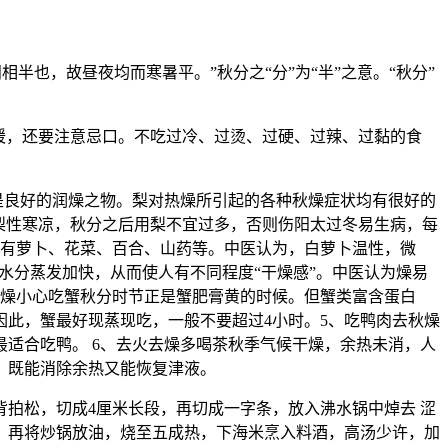
相半也，故昼夜均而寒暑平。”秋分之“分”为“半”之意。“秋分”
暖，还要注意忌口。不吃过冷、过烫、过硬、过辣、过黏的食
是良好的润燥之物。梨对热燥所引起的各种秋燥症状均有很好的
梨性寒凉，秋分之后用梨不宜过多，否则伤阳太过冬易生病，每
。有萝卜、花菜、百合、山药等。中医认为，白萝卜温性，微
水分蒸发加快，从而使人有不同程度“干燥感”。中医认为燥易
防燥小心吃蟹秋分时节正是蟹肥膏黄的时候。但蟹类富含蛋白
此，蟹最好现蒸现吃，一般不要超过4小时。5、吃鸭肉去秋燥
适合吃鸭。 6、去火去燥多喝茶秋季气候干燥，余热未消，人
，既能消除余热又能恢复津液。
背拍松，切成4厘米长段，再切成一字条，放入沸水锅中焯去 涩
；再将炒锅放油，烧至五成热，下海米烹入料酒，高汤少许，加