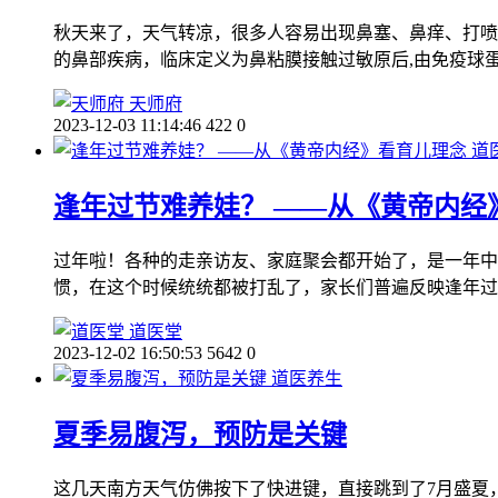
秋天来了，天气转凉，很多人容易出现鼻塞、鼻痒、打喷
的鼻部疾病，临床定义为鼻粘膜接触过敏原后,由免疫球蛋白
天师府
2023-12-03 11:14:46
422
0
道
逢年过节难养娃？ ——从《黄帝内经
过年啦！各种的走亲访友、家庭聚会都开始了，是一年中
惯，在这个时候统统都被打乱了，家长们普遍反映逢年过
道医堂
2023-12-02 16:50:53
5642
0
道医养生
夏季易腹泻，预防是关键
这几天南方天气仿佛按下了快进键，直接跳到了7月盛夏，