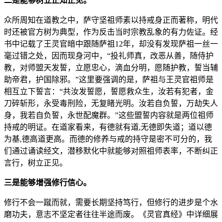
二是能够树立正知正见。
众所周知在道教之中，萨守坚祖师素以持戒身正而著称，明代
时还被官方树为典型，作为反击当时宗教乱象的有力佐证。经
书中记载了王灵官暗中跟随萨祖12年，却没有发现萨祖一丝一
毫过错之处，因而现身河中，“投礼师真，改恶从善，随侍护
教，对师盟天发誓，立愿忠心，滴血分明，愿随护教，誓当辅
助帝君，护国除邪。”这里要强调的是，萨祖与王灵官祖师是
相互立下誓言：“共汝发誓愿，誓愿救众生，汝若有犯者，金
刀碎斩形，永受毒刑险，无复睹光明。汝若自负誓，万劫失人
身，我若自负誓，永世配魔群。”这些盟誓内容就是两位祖师
持戒的明证。在道家看来，有德就有道,无德即失道；道以德
为基,德高道更高。而德的修养与戒的持守是密不可分的，我
们通过诵读经文，潜移默化中就能够对照祖师表率，不断纠正
言行，树立正见。
三是能够增强修行信心。
修行不会一蹴而就，需要长期坚持笃行，但修行的进步是个水
磨功夫，意志不坚定者往往半途而废。《灵官真经》中详细展