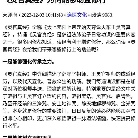
天师府
•
2023-12-03 10:41:48
•
道医文化
•
阅读 9083
《灵官真经》全称《太上元阳上帝元始天尊说火车王灵官真
经》，持诵《灵官真经》是萨祖法脉弟子日常功课的重要内容
之一。很多同修都知道，读经有利于增进修行，那么诵读《灵
官真经》会给我们带来哪些修行上的助益呢？
一是能够强化传承之力。
《灵官真经》中详细描述了萨守坚祖师、王灵官祖师的成道经
历，以及代天宣化、普救众生的功绩。我们每遍诵读都是在加
深对两位祖师事迹、理念的理解认知，特别重要的是经文中关
于萨祖与王灵官订立盟约内容，萨祖宝诰、灵官咒、启请咒，
乃至开经前的三净咒、安土地神咒、静天地解秽神咒、金光咒
等，本身就是修行的重要法门，日日反复朗读必然能够加强与
祖师心心相印，更加深入领悟萨祖一脉道法精髓，快速提高修
行水平。