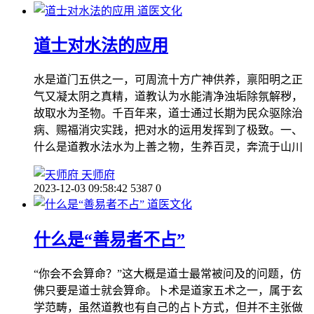
道医文化
道士对水法的应用
水是道门五供之一，可周流十方广神供养，禀阳明之正
气又凝太阴之真精，道教认为水能清净浊垢除氛解秽，
故取水为圣物。千百年来，道士通过长期为民众驱除治
病、赐福消灾实践，把对水的运用发挥到了极致。一、
什么是道教水法水为上善之物，生养百灵，奔流于山川
天师府
2023-12-03 09:58:42
5387
0
道医文化
什么是“善易者不占”
“你会不会算命？”这大概是道士最常被问及的问题，仿
佛只要是道士就会算命。卜术是道家五术之一，属于玄
学范畴，虽然道教也有自己的占卜方式，但并不主张做