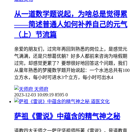
从一道数学题说起，为啥总是觉得累
——简述普通人如何补养自己的元气
（上）节流篇
亲爱的朋友们，过完年再回到熟悉的岗位上，是感觉元
气满满，还是只想葛优躺？好多人都前来咨询为啥假期
过完，却感觉更累了？要想很好地回答这个问题，我们
从童年熟悉的梦魇数学题开始说起：一个水池总共有100
立方水，每小时可进水3个立方，每小时可出水4
天师府
2023-12-03 10:09:19
8595
0
道医文化
萨祖《雷说》中蕴含的精气神之秘
道教四大天师之一萨守坚祖师所著《雷说》，是道教直