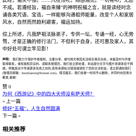
此经，诸灾不侵。……凡在顶礼，随感通灵。一切有叩，无愿
不成。若遵经旨，福自来臻”的神明祝福之言，就是读经时念
诵各类咒语、宝诰，一样能够沟通祖师能量，改变个人和家居
风水，自然而然趋利避害，福运加持。
综上所述，凡我萨祖法脉弟子，专供一坛，专诵一经，心无旁
骛，才是正确的修行法门，不但利于自身，还可惠及家人，其
中好处可谓立竿见影！
声明：
我们致力于保护作者版权，注重分享，被刊用文章因无法核实真实出处，未能及时与作者
取得联系，或有版权异议的，请联系管理员，我们会立即处理，本站部分文字与图片资源来自于网
络，转载是出于传递更多信息之目的,若有来源标注错误或侵犯了您的合法权益，请立即通知我们
(管理员邮箱：douchuanxin@foxmail.com)，情况属实，我们会第一时间予以删除，并同时向您表示
歉意,谢谢!
赞
0
为何《西游记》中的四大天师没有萨天师？
« 上一篇
修好“五福”，人生自然圆满
下一篇 »
相关推荐