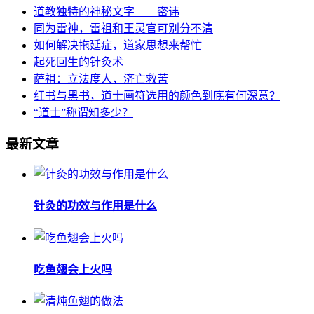
道教独特的神秘文字——密讳
同为雷神，雷祖和王灵官可别分不清
如何解决拖延症，道家思想来帮忙
起死回生的针灸术
萨祖：立法度人，济亡救苦
红书与黑书，道士画符选用的颜色到底有何深意？
“道士”称谓知多少？
最新文章
针灸的功效与作用是什么
吃鱼翅会上火吗