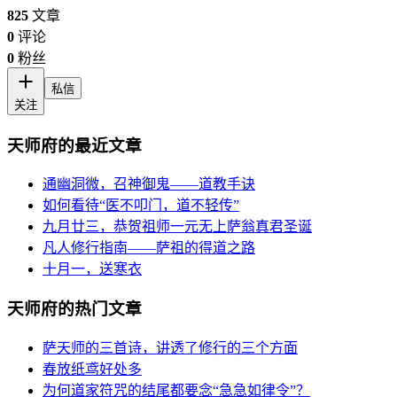
825
文章
0
评论
0
粉丝
私信
关注
天师府的最近文章
通幽洞微，召神御鬼——道教手诀
如何看待“医不叩门，道不轻传”
九月廿三，恭贺祖师一元无上萨翁真君圣诞
凡人修行指南——萨祖的得道之路
十月一，送寒衣
天师府的热门文章
萨天师的三首诗，讲透了修行的三个方面
春放纸鸢好处多
为何道家符咒的结尾都要念“急急如律令”？