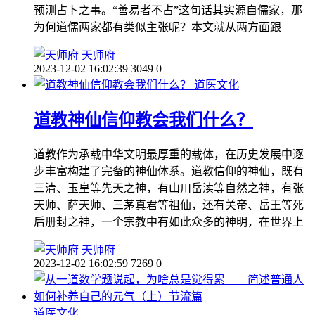
预测占卜之事。“善易者不占”这句话其实源自儒家，那
为何道儒两家都有类似主张呢？本文就从两方面跟
天师府
2023-12-02 16:02:39
3049
0
道医文化
道教神仙信仰教会我们什么？
道教作为承载中华文明最厚重的载体，在历史发展中逐
步丰富构建了完备的神仙体系。道教信仰的神仙，既有
三清、玉皇等先天之神，有山川岳渎等自然之神，有张
天师、萨天师、三茅真君等祖仙，还有关帝、岳王等死
后册封之神，一个宗教中有如此众多的神明，在世界上
天师府
2023-12-02 16:02:59
7269
0
道医文化