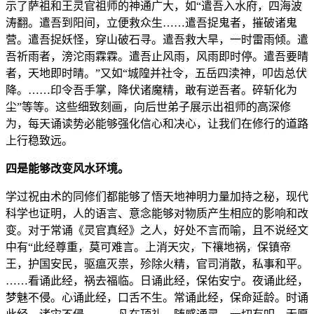
示了萨祖和王灵官祖师的神通广大，如“遣吾入水府，四海波
涛翻。遣吾到阳间，立便救众生……遣吾捉鬼者，摧破诸鬼
营。遣吾捉妖怪，穿山破石寻。遣吾救大旱，一时雷雨倾。遣
吾祈雨者，滂沱雨霖霖。遣吾止风雨，风雨即时停。遣吾要晴
者，天地即时晴。”又如“城隍并社令，五岳四渎神，叩齿总伏
降。……印令吾手掌，降伏诸魔精，敢有逆吾者。碎斩化为
尘”等等。这些细致刻画，向后世弟子展示出祖师的高深修
为，每天诵读势必能够强化信心和决心，让我们在修行的道路
上行稳致远。
四是能够改变风水环境。
学过祝由术的同修们都能够了悟天地神明力量加持之秘，现代
科学也证明，人的语言、意念能够对物质产生相应的影响和改
变。对于常诵《灵官真经》之人，好处不言而喻，且不说经文
中有“此经尊重，莫可难言。上消天灾，下禳地祸，保镇帝
王，护国安民，驱瘟灭祟，殄除火精，官司消散，私事和平。
……看诵此经，祸去福临。日诵此经，保佑安宁。夜诵此经，
梦魅不侵。心诵此经，口舌不生。常诵此经，保命延龄。时诵