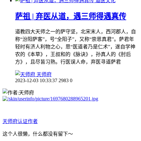
道医文化
萨祖 | 弃医从道，遇三师得遇真传
道教四大天师之一的萨守坚，北宋末人，西河郡人，自
称“汾阳萨客”，号“全阳子”，又称“崇恩真君”。萨君年
轻时有济人利物之心，思“医道者乃是仁术”，遂自学神
农的《本草》，王叔和的《脉诀》，孙真人的《肘后
方》，且尽皆习熟。行医误人命，弃医寻道萨君
天师府
2023-12-03 10:33:37
2983
0
天师府
认证作者
这个人很懒，什么都没有留下～