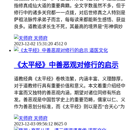
指修真成仙大道的重要典籍。全文字数虽然不多，但于
修行中的诸多关窍都一一点拨，对后世修真之人特别是
萨祖法脉传承弟子而言，每每读来都能新生感悟、获益
良多。道教追求长生不死，其最高的境界是“形神俱妙
天师府
2023-12-02 15:31:20
4512
0
道医文化
《太平经》中善恶观对修行的启示
道教经典《太平经》卷帙浩繁，内涵丰富、义理醇厚，
对于道教修行具有重要价值和意义。本文着重介绍经中
丰富而又独特的善恶观内涵，期望对诸位同修有所启
发。善恶观是中国哲学史上的重要范畴，儒家以仁、义
作为善恶划分标准，而《太平经》则以是否“合天心”为
天师府
2023-12-03 09:56:12
8625
0