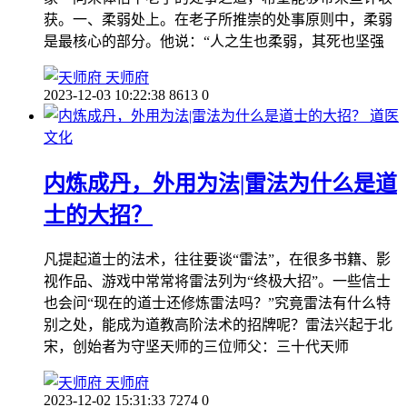
获。一、柔弱处上。在老子所推崇的处事原则中，柔弱
是最核心的部分。他说：“人之生也柔弱，其死也坚强
天师府
2023-12-03 10:22:38
8613
0
道医
文化
内炼成丹，外用为法|雷法为什么是道
士的大招？
凡提起道士的法术，往往要谈“雷法”，在很多书籍、影
视作品、游戏中常常将雷法列为“终极大招”。一些信士
也会问“现在的道士还修炼雷法吗？”究竟雷法有什么特
别之处，能成为道教高阶法术的招牌呢？雷法兴起于北
宋，创始者为守坚天师的三位师父：三十代天师
天师府
2023-12-02 15:31:33
7274
0