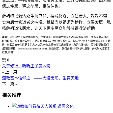
莫之荡；神有所独注，险阻莫之沮，此其心纯然古澹。然素虽
儒之仲尼、释之牟尼，相伯仲也。”
萨祖师以救济众生为己任，持戒修身、立法度人、孜孜不辍，
实为后世修道者之楷模。我辈当以祖师为榜样，立誓发愿，弘
扬萨祖道法医术，让天下更多民众能够获得救济帮助。
声明：
我们致力于保护作者版权，注重分享，被刊用文章因无法核实真实出处，未能及时与作者
取得联系，或有版权异议的，请联系管理员，我们会立即处理，本站部分文字与图片资源来自于网
络，转载是出于传递更多信息之目的,若有来源标注错误或侵犯了您的合法权益，请立即通知我们
(管理员邮箱：douchuanxin@foxmail.com)，情况属实，我们会第一时间予以删除，并同时向您表示
歉意,谢谢!
赞
0
关于修行，听听庄子怎么说
« 上一篇
道教基本信仰之一——大道无形，生育天地
下一篇 »
相关推荐
道医文化