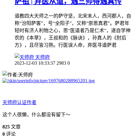
萨祖 | 弃医从道，遇三师得遇真传
道教四大天师之一的萨守坚，北宋末人，西河郡人，自
称“汾阳萨客”，号“全阳子”，又称“崇恩真君”。萨君年
轻时有济人利物之心，思“医道者乃是仁术”，遂自学神
农的《本草》，王叔和的《脉诀》，孙真人的《肘后
方》，且尽皆习熟。行医误人命，弃医寻道萨君
天师府
2023-12-03 10:33:37
2983
0
天师府
认证作者
这个人很懒，什么都没有留下～
825
文章
0
评论