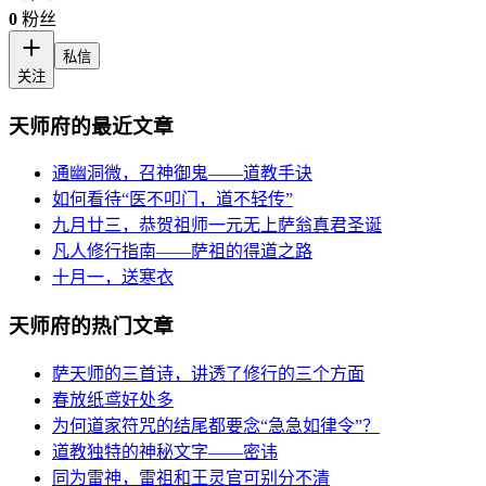
0
粉丝
私信
关注
天师府的最近文章
通幽洞微，召神御鬼——道教手诀
如何看待“医不叩门，道不轻传”
九月廿三，恭贺祖师一元无上萨翁真君圣诞
凡人修行指南——萨祖的得道之路
十月一，送寒衣
天师府的热门文章
萨天师的三首诗，讲透了修行的三个方面
春放纸鸢好处多
为何道家符咒的结尾都要念“急急如律令”？
道教独特的神秘文字——密讳
同为雷神，雷祖和王灵官可别分不清