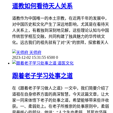
道教如何看待天人关系
道教作为中国唯一的本土宗教，在近两千年的发展中，
对中国历史和文化产生了深远地影响，尤其是在看待天
人关系上，有着独到深刻地见解，这些理论认知与中国
传统哲学相互交融，共同构建了独具魅力的华传统文
化。远古我们的祖先就有了对“天”的崇拜，探索着天人
天师府
2023-12-02 15:31:55
6500
0
道医文化
跟着老子学习处事之道
在《跟着老子学习做人之道》一文中，我们简要介绍了
道祖在自身修养方面的高深智慧，今天这篇文章，让大
家一同来体悟下老子的处事之道，希望能够带来些许收
获。一、柔弱处上。在老子所推崇的处事原则中，柔弱
是最核心的部分。他说：“人之生也柔弱，其死也坚强