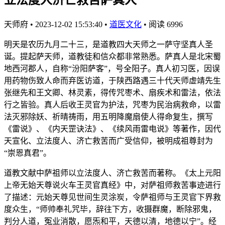
天师府
•
2023-12-02 15:53:40
•
道医文化
•
阅读 6996
明天是农历九月二十三，是道教四大天师之一萨守坚真人圣
诞。提起萨天师，道教徒和信众都非常熟悉。萨真人是北宋蜀
地西河郡人，自称“汾阳萨客”，号全阳子。真人初习医，因误
用药物伤致人命而弃医访道，于陕西路遇三十代天师虚靖先生
张继先和王文卿、林灵素，得传咒枣术、扇疾术和雷法，依法
行之皆验。真人后收王灵官为护法，咒枣为民治病救命，以雷
法灭邪除妖、祈晴祷雨，用五明降魔扇使人得命复生，撰写
《雷说》、《内天罡诀法》、《续风雨雷电说》等著作，因代
天宣化、立法度人、济亡救苦而广受信仰，被明成祖尊封为
“崇恩真君”。
道教文献中萨祖师以立法度人、济亡救苦而著称。《太上元阳
上帝无始天尊说火车王灵官真经》中，对萨祖师救苦事迹进行
了描述：元始天尊见世间生灵涂炭，令萨祖师与王灵官下界救
度众生，“师帅奉礼咒毕，辞往下方，收摄群魔，断除邪鬼，
判分人道，冤业消散，愿炁和平，天德以清，地德以宁”。经