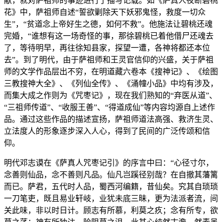
献，就对萨祖师的事迹进行了描写记载。如《萨真人夜断碧桃
花》中，萨祖师自述“誓欲剿除天下妖邪鬼怪，救度一切众
生”，“贫道念上帝好生之德，如何不救”。他施法让碧桃还魂
完婚，“谁想有这一场奇怪的事，那徐碧桃已着他借尸还魂去
了，等待明早，再往徐知县家，探望一遭，各神将都还本位
去”。到了明代，由于萨祖师和王灵官信仰的兴盛，关于萨祖
师的文学作品层出不穷，在明道藏六卷本《搜神记》、《绘图
三教搜神大全》、《列仙全传》、《涌幢小品》中均有涉及，
而集大成之作则为《咒枣记》，现在我们熟知的“弃医从道”、
“三祖师传道”、“收服王善”、“得道成仙”等内容均源自上述作
品。通过这些作品的描述宣扬，萨祖师道法高强、救济生灵、
立法度人的形象逐步深入人心，得到了民间的广泛传颂和信
仰。
明代邓志谟在《萨真人咒枣记引》的序言中曰：“心径寸尔，
念善则仙品，念不善则凡品。仙凡岂蹊径别哉？在自撤其藩篱
而已。萨君，五代时人品，蜀西河编籍，昔仙矣。究其自琐琐
一刀笔吏，既且易业轩岐，业犹未底三昧，更为法派者流，间
关此味，非以时日计。顾志有所慕，利莫之疚；念有所专，欲