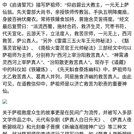
中《启请誓咒》描写萨祖师：“仰启碧云大教主，一元无上萨
仙翁。先天雷部大尚书，亲授铁师传教旨。手执五明降魔扇，
身披百衲伏魔衣。常将铁鑵食加持，普施含灵皆得度。”经文
最后复赞曰：“派流西蜀，施材合药，救济生灵，咒枣书符，
代天宣化，云游天下，立法度人，救苦宗师，一元无上，西河
救苦，萨公真人。”另外《雷霆三五火车王元帅秘法》、《豁
落灵官秘法》、《南极火雷灵官王元帅秘法》三部经文中均以
萨祖师为主师，分别称为“西河上宰汾阳救苦真人”、“神霄通
灵西河上宰萨真人”、“汾阳散吏救苦真人”。现存于《道藏》
中的科仪如《铁罐炼》、《先天斛食祭炼幽科》中，萨祖师与
太乙救苦真人、葛真人并列，同是施食济幽的救苦真人。由此
可见，在道教信仰中，萨祖师是以济亡救苦为职责的重要神
仙。
关于萨祖救度众生的故事更是在民间广为流传，并被写入多部
文学作品之中。元代有杂剧《萨真人白日升天》、《萨真人夜
断碧桃花》和元刻秦子晋撰《新编连相搜神广记》等三种文