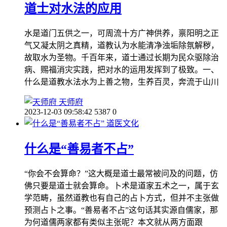
道士对水法的应用
水是道门五供之一，可周流十方广神供养，禀阳明之正
气又凝太阴之真精，道教认为水能清净浊垢除氛解秽，
故取水为圣物。千百年来，道士通过长期为民众驱除治
病、赐福消灾实践，把对水的运用发挥到了极致。一、
什么是道教水法水为上善之物，生养百灵，奔流于山川
天师府
2023-12-03 09:58:42
5387
0
道医文化
什么是“善易者不占”
“你会不会算命？”这大概是道士最常被问及的问题，仿
佛只要是道士就会算命。卜术是道家五术之一，属于玄
学范畴，虽然道教也有自己的占卜方式，但并不主张做
预测占卜之事。“善易者不占”这句话其实源自儒家，那
为何道儒两家都有类似主张呢？本文就从两方面跟