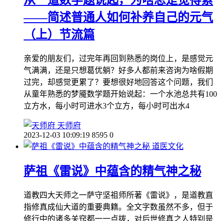
——简述普通人如何补养自己的元气
（上）节流篇
亲爱的朋友们，过完年再回到熟悉的岗位上，是感觉元
气满满，还是只想葛优躺？好多人都前来咨询为啥假期
过完，却感觉更累了？要想很好地回答这个问题，我们
从童年熟悉的梦魇数学题开始说起：一个水池总共有100
立方水，每小时可进水3个立方，每小时可出水4
天师府
2023-12-03 10:09:19
8595
0
道医文化
萨祖《雷说》中蕴含的精气神之秘
道教四大天师之一萨守坚祖师所著《雷说》，是道教直
指修真成仙大道的重要典籍。全文字数虽然不多，但于
修行中的诸多关窍都一一点拨，对后世修真之人特别是