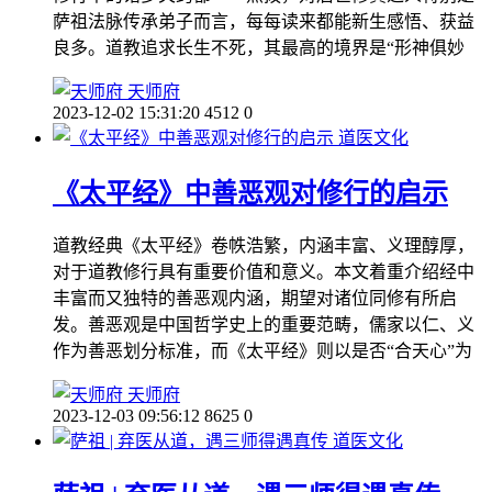
萨祖法脉传承弟子而言，每每读来都能新生感悟、获益
良多。道教追求长生不死，其最高的境界是“形神俱妙
天师府
2023-12-02 15:31:20
4512
0
道医文化
《太平经》中善恶观对修行的启示
道教经典《太平经》卷帙浩繁，内涵丰富、义理醇厚，
对于道教修行具有重要价值和意义。本文着重介绍经中
丰富而又独特的善恶观内涵，期望对诸位同修有所启
发。善恶观是中国哲学史上的重要范畴，儒家以仁、义
作为善恶划分标准，而《太平经》则以是否“合天心”为
天师府
2023-12-03 09:56:12
8625
0
道医文化