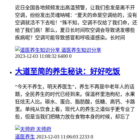
近日全国各地频频发出高温预警，让我们愈发是离不开
空调，纷纷发出灵魂呐喊：“夏天的命是空调给的，没有
空调就活不下去啦！”殊不知，空调不仅给了我们命，还
给了我们病！那么，夏日长时间吹空调会导致诱发哪些
疾病呢？空调可能导致感冒和呼吸道感染。长时间
道医养生知识分享
2023-12-03 11:08:32
6400
0
大道至简的养生秘诀：好好吃饭
“今天不养生，明天养医生”，养生不再是中老年人的话
题，全民养生的时代已经到来。保温杯里泡枸杞，水果
狂炫无人比。碳水、蛋白、脂肪酸，低糖、高钙、卡路
里。单纯从饮食上看，现代人的养生之道似乎更专业了
些，但是当我们把精力放在食物本身的时候，却忘了
天师府
道医养生
2023-12-03 11:06:03
2233
0