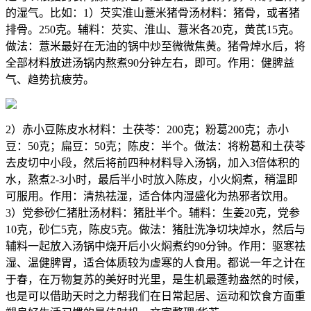
的湿气。比如：1）芡实淮山薏米猪骨汤材料：猪骨，或者猪
排骨。250克。辅料：芡实、淮山、薏米各20克，黄芪15克。
做法：薏米最好在无油的锅中炒至微微焦黄。猪骨焯水后，将
全部材料放进汤锅内熬煮90分钟左右，即可。作用：健脾益
气、趋势抗疲劳。
2）赤小豆陈皮水材料：土茯苓：200克；粉葛200克；赤小
豆：50克；扁豆：50克；陈皮：半个。做法：将粉葛和土茯苓
去皮切中小段，然后将前四种材料导入汤锅，加入3倍体积的
水，熬煮2-3小时，最后半小时放入陈皮，小火焖煮，稍温即
可服用。作用：清热祛湿，适合体内湿盛化为热邪者饮用。
3）党参砂仁猪肚汤材料：猪肚半个。辅料：生姜20克，党参
10克，砂仁5克，陈皮5克。做法：猪肚洗净切块焯水，然后与
辅料一起放入汤锅中烧开后小火焖煮约90分钟。作用：驱寒祛
湿、温健脾胃，适合体质较为虚寒的人食用。都说一年之计在
于春，在万物复苏的美好时光里，是生机最蓬勃盎然的时候，
也是可以借助天时之力帮我们在日常起居、运动和饮食方面重