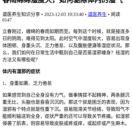
道医养生知识分享
•
2023-12-03 10:33:40
•
道医养生
•
阅读
6147
立春刚过，缠绵的春雨如期而至。每到这个时候，就是接连多
日的阴雨，难得见到太阳。此时空气中湿度较大，容易出现身
体困顿、身重头沉、乏力倦怠、以及腹胀便溏等湿症状况。那
么，我们如何在日常生活中甄别自己是否是湿邪缠身？祛湿的
方法又有哪些呢？
体内有湿邪的症状
1、身重如裹、乏力倦怠
如果感觉到自己全身没有力气，做事情提不起精神，两条腿沉
重无比，头脑也是昏昏沉沉的。那这个就是困乏的表现，因为
湿邪有个特点就是性重下沉。容易阻滞关节经络，导致阳气不
能顺利输送到全身，症状严重的还可以导致关节疼痛。如湿邪
侵袭了肌表，则容易导致皮肤或疼或痒，或起疹或产生麻木。