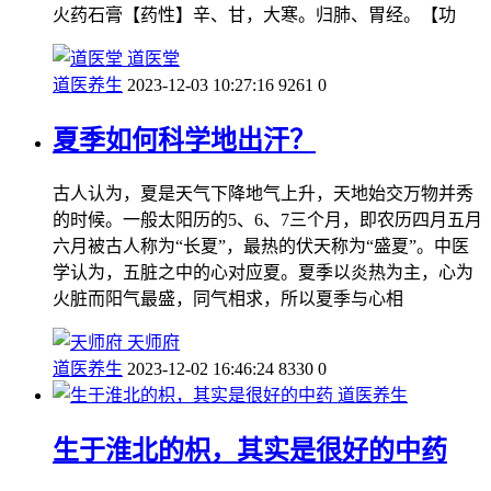
火药石膏【药性】辛、甘，大寒。归肺、胃经。【功
道医堂
道医养生
2023-12-03 10:27:16
9261
0
夏季如何科学地出汗？
古人认为，夏是天气下降地气上升，天地始交万物并秀
的时候。一般太阳历的5、6、7三个月，即农历四月五月
六月被古人称为“长夏”，最热的伏天称为“盛夏”。中医
学认为，五脏之中的心对应夏。夏季以炎热为主，心为
火脏而阳气最盛，同气相求，所以夏季与心相
天师府
道医养生
2023-12-02 16:46:24
8330
0
道医养生
生于淮北的枳，其实是很好的中药