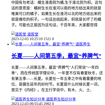
中国有句老话：橘生淮南则为橘,生于淮北则为枳。这句
话的意思是：橘树生长在淮河以南的地方结出来的就是
唯美可口的橘子，如果生长在淮河以北的地方结出来的
就是难吃的枳子。一句话总结起来，枳就是长坏了的橘
子。可能也正是因为这句话，千百年来，大家都觉得
道医堂
2023-12-03 10:25:10
1521
0
道医养生
长夏——人间第五季，最宜“养脾气”
长夏——人间第五季，最宜“养脾气”人们常说“一年四
季”，而在传统医学理论中，一年里不仅有春夏秋冬，还
有第五季——长夏。长夏在一年五季之中有着重要的地
位，是摄生延年的好时节。长夏是什么时候长夏一词，
首见于《内经》。在五行学说中，有木、火、土、
道医养生知识分享
2023-12-03 09:55:45
2992
0