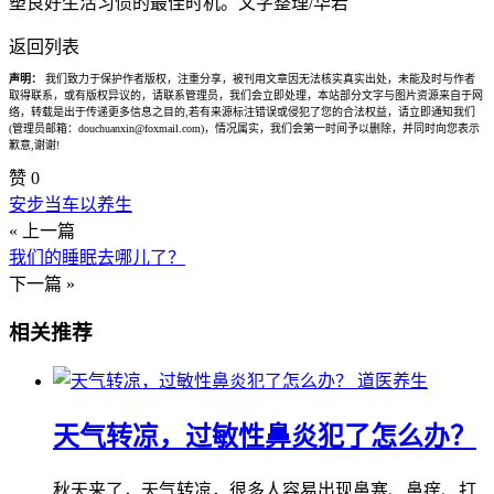
塑良好生活习惯的最佳时机。文字整理/华若
返回列表
声明：
我们致力于保护作者版权，注重分享，被刊用文章因无法核实真实出处，未能及时与作者
取得联系，或有版权异议的，请联系管理员，我们会立即处理，本站部分文字与图片资源来自于网
络，转载是出于传递更多信息之目的,若有来源标注错误或侵犯了您的合法权益，请立即通知我们
(管理员邮箱：douchuanxin@foxmail.com)，情况属实，我们会第一时间予以删除，并同时向您表示
歉意,谢谢!
赞
0
安步当车以养生
« 上一篇
我们的睡眠去哪儿了？
下一篇 »
相关推荐
道医养生
天气转凉，过敏性鼻炎犯了怎么办？
秋天来了，天气转凉，很多人容易出现鼻塞、鼻痒、打