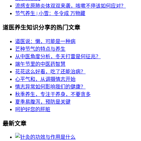
流感支原肺炎体双双来袭，咳嗽不停该如何应对？
节气养生 | 小雪：冬令成 万物藏
道医养生知识分享的热门文章
道医说：懒，可能是一种病
芒种节气的特点与养生
从中医角度分析，冬天打雷是何征兆？
端午节里的中医药智慧
花花这么好看，吃了还能治病？
心平气和，从调摄情志开始
情志异常如何影响我们的健康？
秋季养生，专注于养身，不要贪多
夏季易腹泻，预防是关键
呵护好您的肝脏
最新文章