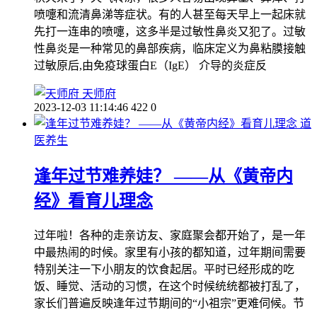
喷嚏和流清鼻涕等症状。有的人甚至每天早上一起床就
先打一连串的喷嚏，这多半是过敏性鼻炎又犯了。过敏
性鼻炎是一种常见的鼻部疾病，临床定义为鼻粘膜接触
过敏原后,由免疫球蛋白E（IgE） 介导的炎症反
天师府
2023-12-03 11:14:46
422
0
道
医养生
逢年过节难养娃？ ——从《黄帝内
经》看育儿理念
过年啦！各种的走亲访友、家庭聚会都开始了，是一年
中最热闹的时候。家里有小孩的都知道，过年期间需要
特别关注一下小朋友的饮食起居。平时已经形成的吃
饭、睡觉、活动的习惯，在这个时候统统都被打乱了，
家长们普遍反映逢年过节期间的“小祖宗”更难伺候。节