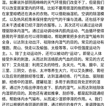
湿。如果说外部阴雨绵绵的天气环境我们改变不了，但是我们
可以改变居家室内的环境。比如不要用很湿的拖把拖地，不要
在家里晾晒还在滴水的衣物。可以借助抽湿机、空调的除湿模
式、以及热风机等来保持室内空气的干燥与流通。还包括不穿
还未干透或者已经汗湿的衣服等。2、其次还可以通过运动调
理驱除体内湿气。通过运动调动体内肌肉运动、气血循环使得
肠胃的平滑肌也可以得到蠕动，帮助脾胃把多余的湿气输布到
全身，以达到主动出汗、祛除体内湿气的目的。常见的运动有
慢跑、爬山、快走以及瑜伽、太极等等，以中低强度运动为
主。3、除了主动运动外，还可以被动的“运动”。即是让人体
接受外来的刺激，从而达到活络肌肉气血的目的。常见的方式
如下：艾灸祛湿：利用艾灸的特性，灸关元、气海、膻中、足
三里、三阴交、合谷、太冲等养生大穴，可以艾灸脾经、胃经
以及后背的膀胱经等位置，达到温通经络、行气活血、驱除脏
腑、经络中的湿邪。拔罐祛湿：多用于肩颈后背处淤积的湿
邪，通过外力吸出停滞在皮下、肌肉的湿气，从而达到祛除体
内湿邪的目的。其他还有诸如推拿、刮痧等，都是起到疏通经
络，帮助体内水气输布，从而减少湿邪停滞的作用。4、我们
还可以根据药食同源的原理，通过相应的食疗方，来调理体内