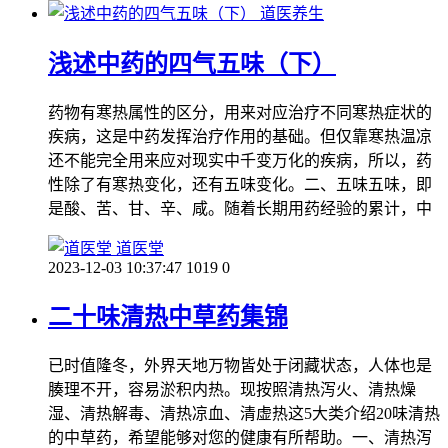
道医养生
浅述中药的四气五味（下）
药物有寒热属性的区分，用来对应治疗不同寒热症状的
疾病，这是中药发挥治疗作用的基础。但仅靠寒热温凉
还不能完全用来应对现实中千变万化的疾病，所以，药
性除了有寒热变化，还有五味变化。二、五味五味，即
是酸、苦、甘、辛、咸。随着长期用药经验的累计，中
道医堂
2023-12-03 10:37:47
1019
0
二十味清热中草药集锦
已时值隆冬，外界天地万物皆处于闭藏状态，人体也是
腠理不开，容易淤积内热。现按照清热泻火、清热燥
湿、清热解毒、清热凉血、清虚热这5大类介绍20味清热
的中草药，希望能够对您的健康有所帮助。一、清热泻