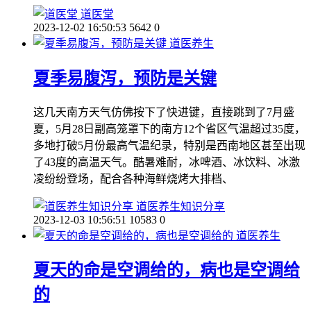
道医堂
2023-12-02 16:50:53
5642
0
道医养生
夏季易腹泻，预防是关键
这几天南方天气仿佛按下了快进键，直接跳到了7月盛
夏，5月28日副高笼罩下的南方12个省区气温超过35度，
多地打破5月份最高气温纪录，特别是西南地区甚至出现
了43度的高温天气。酷暑难耐，冰啤酒、冰饮料、冰激
凌纷纷登场，配合各种海鲜烧烤大排档、
道医养生知识分享
2023-12-03 10:56:51
10583
0
道医养生
夏天的命是空调给的，病也是空调给
的