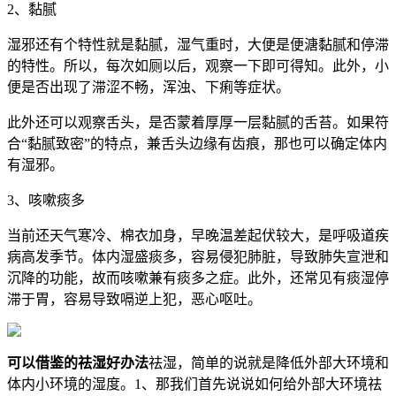
2、黏腻
湿邪还有个特性就是黏腻，湿气重时，大便是便溏黏腻和停滞
的特性。所以，每次如厕以后，观察一下即可得知。此外，小
便是否出现了滞涩不畅，浑浊、下痢等症状。
此外还可以观察舌头，是否蒙着厚厚一层黏腻的舌苔。如果符
合“黏腻致密”的特点，兼舌头边缘有齿痕，那也可以确定体内
有湿邪。
3、咳嗽痰多
当前还天气寒冷、棉衣加身，早晚温差起伏较大，是呼吸道疾
病高发季节。体内湿盛痰多，容易侵犯肺脏，导致肺失宣泄和
沉降的功能，故而咳嗽兼有痰多之症。此外，还常见有痰湿停
滞于胃，容易导致嗝逆上犯，恶心呕吐。
可以借鉴的祛湿好办法
祛湿，简单的说就是降低外部大环境和
体内小环境的湿度。1、那我们首先说说如何给外部大环境祛