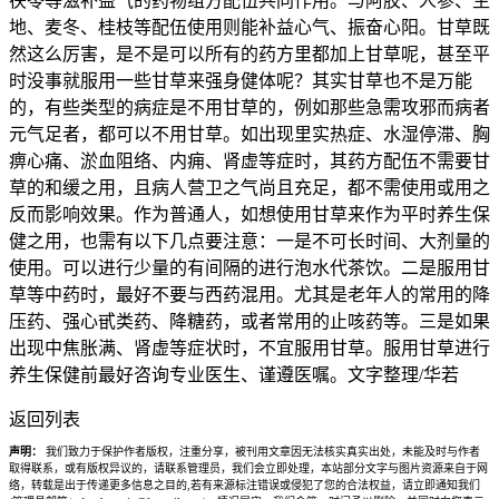
茯苓等滋补益气的药物组方配伍共同作用。与阿胶、人参、生
地、麦冬、桂枝等配伍使用则能补益心气、振奋心阳。甘草既
然这么厉害，是不是可以所有的药方里都加上甘草呢，甚至平
时没事就服用一些甘草来强身健体呢？其实甘草也不是万能
的，有些类型的病症是不用甘草的，例如那些急需攻邪而病者
元气足者，都可以不用甘草。如出现里实热症、水湿停滞、胸
痹心痛、淤血阻络、内痈、肾虚等症时，其药方配伍不需要甘
草的和缓之用，且病人营卫之气尚且充足，都不需使用或用之
反而影响效果。作为普通人，如想使用甘草来作为平时养生保
健之用，也需有以下几点要注意：一是不可长时间、大剂量的
使用。可以进行少量的有间隔的进行泡水代茶饮。二是服用甘
草等中药时，最好不要与西药混用。尤其是老年人的常用的降
压药、强心甙类药、降糖药，或者常用的止咳药等。三是如果
出现中焦胀满、肾虚等症状时，不宜服用甘草。服用甘草进行
养生保健前最好咨询专业医生、谨遵医嘱。文字整理/华若
返回列表
声明：
我们致力于保护作者版权，注重分享，被刊用文章因无法核实真实出处，未能及时与作者
取得联系，或有版权异议的，请联系管理员，我们会立即处理，本站部分文字与图片资源来自于网
络，转载是出于传递更多信息之目的,若有来源标注错误或侵犯了您的合法权益，请立即通知我们