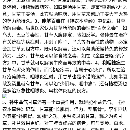
之用，来滋润“脏躁”之症。甘草的缓和，还能帮助药力在病患
处停留，持续释放药效。如四逆汤用甘草，即寓“重剂缓投”之
意；甘草干姜汤，此方就两味药，用甘草来帮助干姜大辛大热
的药力能持久。
3、能解百毒
在《神农本草经》中记载，甘草
能解百毒。后世医家认为甘草所能解的毒性是“百药之毒”，如
乌头、巴豆等毒性，甘草入腹即定，验如反掌。张仲景在治疗
有关痹症等病症时，用到了附子、乌头等有毒性的药物，必定
会加甘草到组方中。既可以解毒，还可以帮助缓慢持久的释放
药力。此外，甘草还可以解食物之毒，如在《金匮要略·杂疗
方》中，甘草就可以解食牛肉而导致的中毒。
4、利咽祛痰
生
甘草有泻火的作用，而“诸疮疡毒，皆属于心(火)”，所以在治
疗疮痈肿毒、咽喉炎症时，用甘草也是不错的选择。比如半夏
散及汤里就有甘草，可以治“少阴病、咽中痛”。还有桔梗汤也
是多治疗急性咽喉炎、扁桃体炎症的良方。
5、补中益气
甘草还有一个重要作用，就是能补益元气。《神
农本草经》记载：甘草能“长肌肉、倍力、坚筋骨”。李东垣认
为其能“补脾胃、润肺”之功。用蜜炙过的甘草，称之为炙甘
草，补益效果更好。对于脾胃虚弱的病者，可与党参、白术、