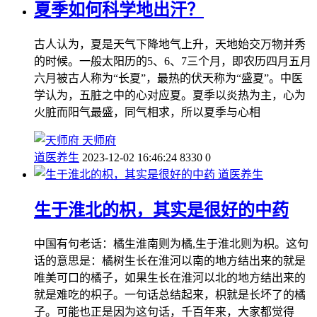
夏季如何科学地出汗？
古人认为，夏是天气下降地气上升，天地始交万物并秀
的时候。一般太阳历的5、6、7三个月，即农历四月五月
六月被古人称为“长夏”，最热的伏天称为“盛夏”。中医
学认为，五脏之中的心对应夏。夏季以炎热为主，心为
火脏而阳气最盛，同气相求，所以夏季与心相
天师府
道医养生
2023-12-02 16:46:24
8330
0
道医养生
生于淮北的枳，其实是很好的中药
中国有句老话：橘生淮南则为橘,生于淮北则为枳。这句
话的意思是：橘树生长在淮河以南的地方结出来的就是
唯美可口的橘子，如果生长在淮河以北的地方结出来的
就是难吃的枳子。一句话总结起来，枳就是长坏了的橘
子。可能也正是因为这句话，千百年来，大家都觉得