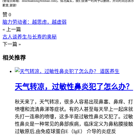
(管理员邮箱：douchuanxin@foxmail.com)，情况属实，我们会第一时间予以删除，并同时向您表示
歉意,谢谢!
赞
0
脑力劳动者：越思虑，越虚弱
« 上一篇
古人谈养生与长寿的奥秘
下一篇 »
相关推荐
道医养生
天气转凉，过敏性鼻炎犯了怎么办？
秋天来了，天气转凉，很多人容易出现鼻塞、鼻痒、打
喷嚏和流清鼻涕等症状。有的人甚至每天早上一起床就
先打一连串的喷嚏，这多半是过敏性鼻炎又犯了。过敏
性鼻炎是一种常见的鼻部疾病，临床定义为鼻粘膜接触
过敏原后,由免疫球蛋白E（IgE） 介导的炎症反