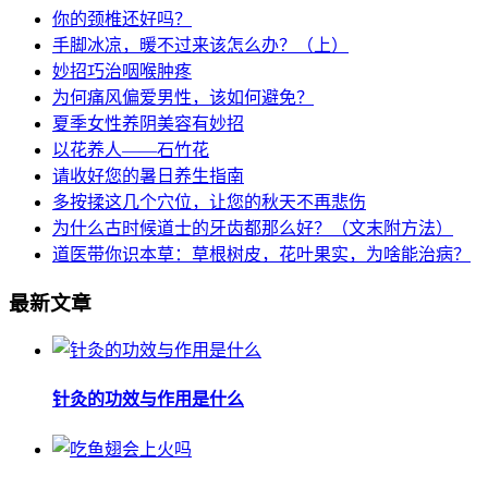
你的颈椎还好吗？
手脚冰凉，暖不过来该怎么办？（上）
妙招巧治咽喉肿疼
为何痛风偏爱男性，该如何避免？
夏季女性养阴美容有妙招
以花养人——石竹花
请收好您的暑日养生指南
多按揉这几个穴位，让您的秋天不再悲伤
为什么古时候道士的牙齿都那么好？（文末附方法）
道医带你识本草：草根树皮，花叶果实，为啥能治病？
最新文章
针灸的功效与作用是什么