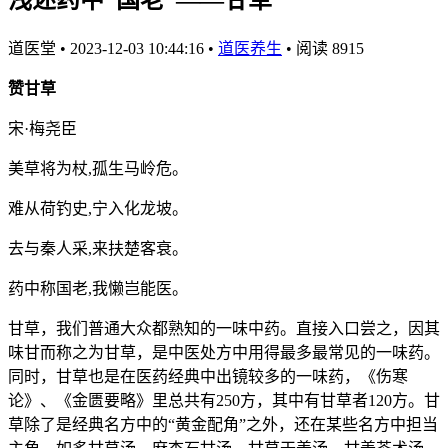
道医堂
•
2023-12-03 10:44:16
•
道医养生
•
阅读 8915
赞甘草
宋·梅尧臣
美草将为杖,孤生马岭危。
难从荷钓史,宁入化龙坡。
去与秦人采,来扶楚客衰。
药中称国老,我懒岂能医。
甘草，我们普通大众都熟知的一味中药。直接入口尝之，因其
味甘而称之为甘草，是中医处方中用得最多最常见的一味药。
同时，甘草也是在医药经典中出镜较多的一味药，《伤寒
论》、《金匮要略》里总共有250方，其中有甘草者120方。甘
草除了是经典名方中的“黄金配角”之外，还在某些名方中担当