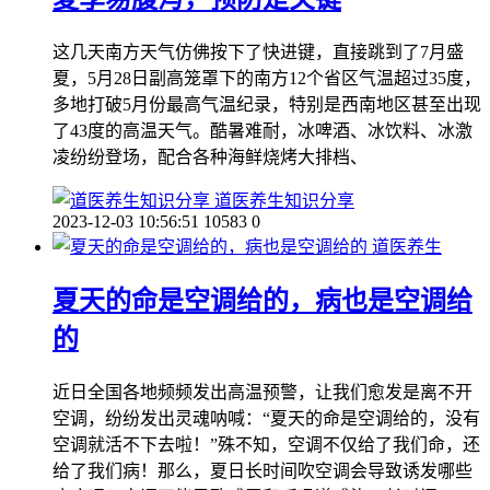
这几天南方天气仿佛按下了快进键，直接跳到了7月盛
夏，5月28日副高笼罩下的南方12个省区气温超过35度，
多地打破5月份最高气温纪录，特别是西南地区甚至出现
了43度的高温天气。酷暑难耐，冰啤酒、冰饮料、冰激
凌纷纷登场，配合各种海鲜烧烤大排档、
道医养生知识分享
2023-12-03 10:56:51
10583
0
道医养生
夏天的命是空调给的，病也是空调给
的
近日全国各地频频发出高温预警，让我们愈发是离不开
空调，纷纷发出灵魂呐喊：“夏天的命是空调给的，没有
空调就活不下去啦！”殊不知，空调不仅给了我们命，还
给了我们病！那么，夏日长时间吹空调会导致诱发哪些