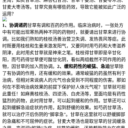
主角，如炙甘草汤、麻杏石甘汤、甘草干姜汤、甘姜苓术汤、
甘麦大枣汤等。甘草究竟有哪些药效，导致它能被如此广泛的
运用？
1、协调诸药
甘草有调和百药的作用。临床治病时，一张处方
中有可能出现寒热两种不同的药物时，就要请出甘草来进行协
调。比如我们熟知的桂枝汤善治营卫失调、发热畏风等症。此
时既要用桂枝和生姜来激发阳气，又要同时用芍药和大枣滋养
阴津，此时用炙甘草就是神来之笔。桂枝得甘草即是辛甘化
阳，而芍药得甘草便可酸甘化阴，看似两组截然不同作用的药
物，因甘草的加入而协调。
2、缓和药性的峻猛、急迫
甘草除
了有协调的作用，还有缓和的效果。通常峻猛的药虽然有利于
治病，但相对来说病人的元气也会受到不同程度的伤害。那如
何在不影响治病效果的前提下保护好人体元气呢？甘草就可担
此重任！如麻黄桂枝汤、四逆汤、白虎汤等，里面均是有药性
猛烈的药物，此时用甘草，可以起到缓和的作用。甘草还可以
起到缓解急迫症状的作用，起到舒缓的效果。如芍药甘草汤，
就可以治疗汗后伤阴的“脚挛急”。甘草在这里就可以舒缓脚部
的急痛和不可屈伸的症状。甘麦大枣汤也是取甘草的甘润缓急