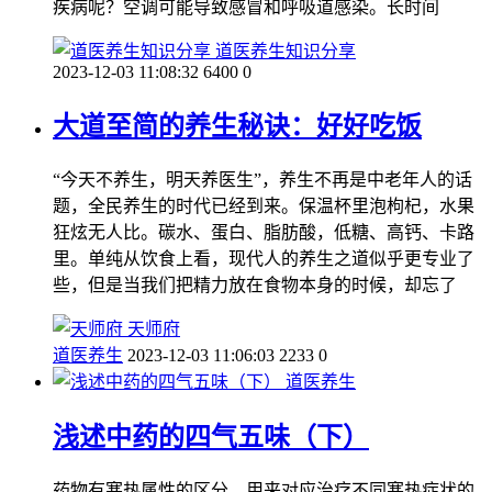
疾病呢？空调可能导致感冒和呼吸道感染。长时间
道医养生知识分享
2023-12-03 11:08:32
6400
0
大道至简的养生秘诀：好好吃饭
“今天不养生，明天养医生”，养生不再是中老年人的话
题，全民养生的时代已经到来。保温杯里泡枸杞，水果
狂炫无人比。碳水、蛋白、脂肪酸，低糖、高钙、卡路
里。单纯从饮食上看，现代人的养生之道似乎更专业了
些，但是当我们把精力放在食物本身的时候，却忘了
天师府
道医养生
2023-12-03 11:06:03
2233
0
道医养生
浅述中药的四气五味（下）
药物有寒热属性的区分，用来对应治疗不同寒热症状的