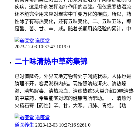
疾病，这是中药发挥治疗作用的基础。但仅靠寒热温凉
还不能完全用来应对现实中千变万化的疾病，所以，药
性除了有寒热变化，还有五味变化。二、五味五味，即
是酸、苦、甘、辛、咸。随着长期用药经验的累计，中
道医堂
2023-12-03 10:37:47
1019
0
二十味清热中草药集锦
已时值隆冬，外界天地万物皆处于闭藏状态，人体也是
腠理不开，容易淤积内热。现按照清热泻火、清热燥
湿、清热解毒、清热凉血、清虚热这5大类介绍20味清热
的中草药，希望能够对您的健康有所帮助。一、清热泻
火药石膏【药性】辛、甘，大寒。归肺、胃经。【功
道医堂
道医养生
2023-12-03 10:27:16
9261
0