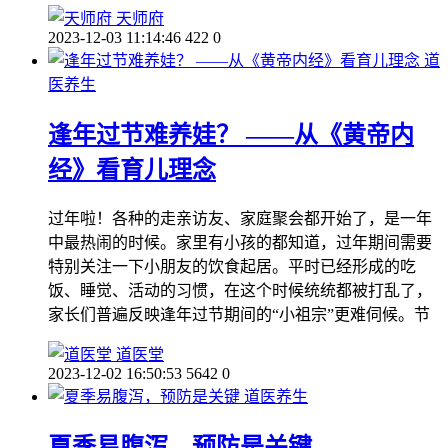
天师府
2023-12-03 11:14:46
422
0
道
医养生
逢年过节难养娃？ ——从《黄帝内
经》看育儿理念
过年啦！各种的走亲访友、家庭聚会都开始了，是一年
中最热闹的时候。家里有小孩的都知道，过年期间需要
特别关注一下小朋友的饮食起居。平时已经形成的吃
饭、睡觉、活动的习惯，在这个时候统统都被打乱了，
家长们普遍反映逢年过节期间的“小祖宗”更难伺候。节
道医堂
2023-12-02 16:50:53
5642
0
道医养生
夏季易腹泻，预防是关键