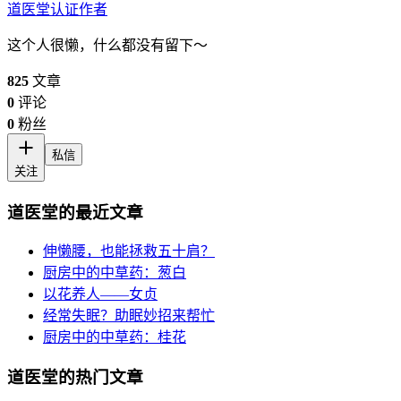
道医堂
认证作者
这个人很懒，什么都没有留下～
825
文章
0
评论
0
粉丝
私信
关注
道医堂的最近文章
伸懒腰，也能拯救五十肩？
厨房中的中草药：葱白
以花养人——女贞
经常失眠？助眠妙招来帮忙
厨房中的中草药：桂花
道医堂的热门文章